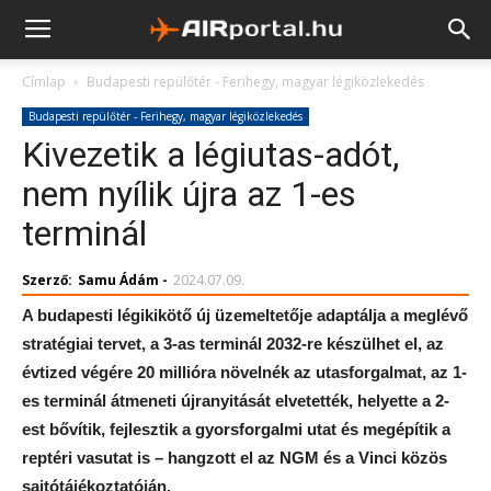
Címlap
Budapesti repülőtér - Ferihegy, magyar légiközlekedés
Budapesti repülőtér - Ferihegy, magyar légiközlekedés
Kivezetik a légiutas-adót,
nem nyílik újra az 1-es
terminál
Szerző:
Samu Ádám
-
2024.07.09.
A budapesti légikikötő új üzemeltetője adaptálja a meglévő
stratégiai tervet, a 3-as terminál 2032-re készülhet el, az
évtized végére 20 millióra növelnék az utasforgalmat, az 1-
es terminál átmeneti újranyitását elvetették, helyette a 2-
est bővítik, fejlesztik a gyorsforgalmi utat és megépítik a
reptéri vasutat is – hangzott el az NGM és a Vinci közös
sajtótájékoztatóján.