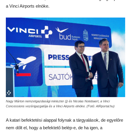
a Vinci Airports elnöke.
Nagy Márton nemzetgazdasági miniszter (j) és Nicolas Notebaert, a Vinci
Concessions vezérigazgatója és a Vinci Airports elnöke. (Fotó: AIRportal.hu)
A katari befektetési alappal folynak a tárgyalások, de egyelőre
nem dőlt el, hogy a befektető belép-e, de ha igen, a