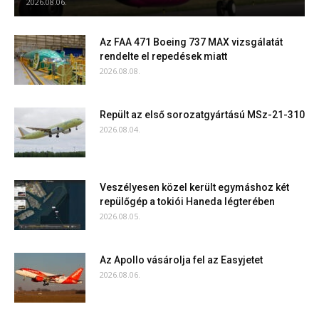
2026.08.06.
Az FAA 471 Boeing 737 MAX vizsgálatát
rendelte el repedések miatt
2026.08.08.
Repült az első sorozatgyártású MSz-21-310
2026.08.04.
Veszélyesen közel került egymáshoz két
repülőgép a tokiói Haneda légterében
2026.08.05.
Az Apollo vásárolja fel az Easyjetet
2026.08.06.