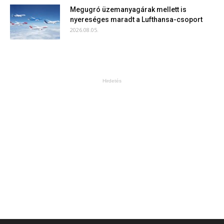
Megugró üzemanyagárak mellett is
nyereséges maradt a Lufthansa-csoport
2026.08.05.
Hirdetés