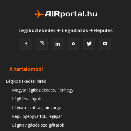
Légiközlekedés ✈ Légiutazás ✈ Repülés
A tartalomból
Légiközlekedési hírek
Magyar légiközlekedés, Ferihegy
Légitársaságok
Légiáru-szállítás, air cargo
Repülőgépgyártók, légiipar
Léginavigációs szolgáltatók