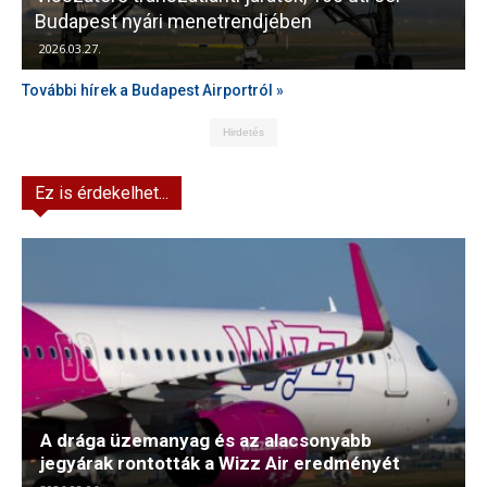
Budapest nyári menetrendjében
K
2026.03.27.
További hírek a Budapest Airportról »
Hirdetés
Ez is érdekelhet...
A drága üzemanyag és az alacsonyabb
jegyárak rontották a Wizz Air eredményét