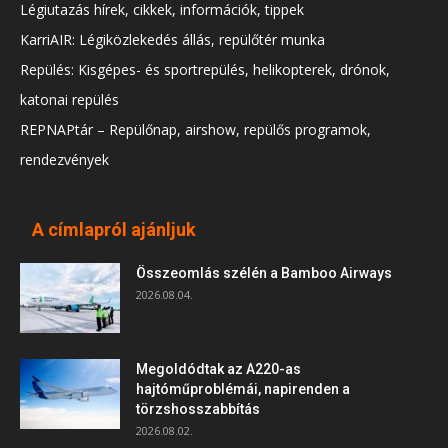
Légiutazás hírek, cikkek, információk, tippek
KarriAIR: Légiközlekedés állás, repülőtér munka
Repülés: Kisgépes- és sportrepülés, helikopterek, drónok,
katonai repülés
REPNAPtár – Repülőnap, airshow, repülős programok,
rendezvények
A címlapról ajánljuk
Összeomlás szélén a Bamboo Airways
2026.08.04.
Megoldódtak az A220-as
hajtóműproblémái, napirenden a
törzshosszabbítás
2026.08.02.