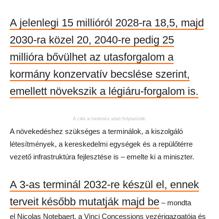
A jelenlegi 15 millióról 2028-ra 18,5, majd
2030-ra közel 20, 2040-re pedig 25
millióra bővülhet az utasforgalom a
kormány konzervatív becslése szerint,
emellett növekszik a légiáru-forgalom is.
A cikk a hirdetés alatt folytatódik.
A növekedéshez szükséges a terminálok, a kiszolgáló
létesítmények, a kereskedelmi egységek és a repülőtérre
vezető infrastruktúra fejlesztése is – emelte ki a miniszter.
A 3-as terminál 2032-re készül el, ennek
terveit később mutatják majd be
– mondta
el Nicolas Notebaert, a Vinci Concessions vezérigazgatója és