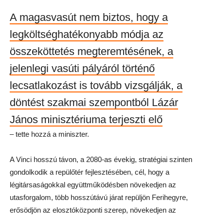
A magasvasút nem biztos, hogy a
legköltséghatékonyabb módja az
összeköttetés megteremtésének, a
jelenlegi vasúti pályáról történő
lecsatlakozást is tovább vizsgálják, a
döntést szakmai szempontból Lázár
János minisztériuma terjeszti elő
– tette hozzá a miniszter.
A Vinci hosszú távon, a 2080-as évekig, stratégiai szinten
gondolkodik a repülőtér fejlesztésében, cél, hogy a
légitársaságokkal együttműködésben növekedjen az
utasforgalom, több hosszútávú járat repüljön Ferihegyre,
erősödjön az elosztóközponti szerep, növekedjen az