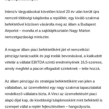
Intenzív tárgyalásokat követően közel 20 év után került újra
nemzeti többségi tulajdonba a repülőtér, egy kiváló szakmai
befektetővel közösen vásárolta meg az állam a Budapest
Airportot – mondta el a sajtótájékoztatón Nagy Márton
nemzetgazdasági miniszter.
A magyar állam piaci befektetőként járt el nemzetközi
pénzügyi tanácsadók és jogi irodák bevonásával, a kialkudott
vételár a vállalat EBITDA szintű eredményének 16,5-szerese,
amely megfelel a piacon elfogadott szinteknek – tette hozzá.
Az állam pénzügyi és stratégiai befektetőként van jelen a
vállalatban, az üzemeltetést egy nagy szakmai tapasztalattal
rendelkező vállalatra bízta. A Vinci az üzemeltetésért piaci
alapú díjat kap, de kisebbségi tulajdonosként mint befektető is
szerepet vállal a reptér fejlesztésében – hangsúlyozta.