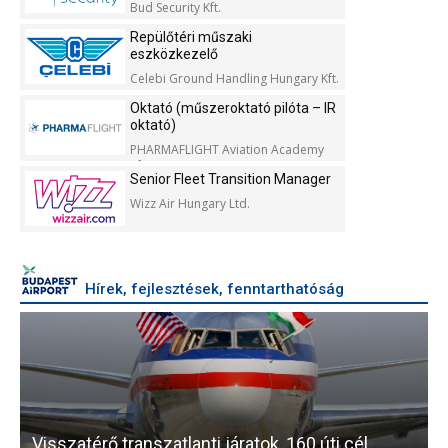
Bud Security Kft.
Repülőtéri műszaki
eszközkezelő
Celebi Ground Handling Hungary Kft.
Oktató (műszeroktató pilóta – IR
oktató)
PHARMAFLIGHT Aviation Academy
Kft.
Senior Fleet Transition Manager
Wizz Air Hungary Ltd.
Hírek, fejlesztések, fenntarthatóság
Visszatérő transzatlanti járatok, 160 úti cél