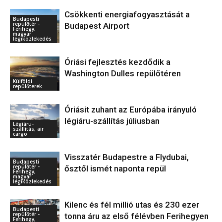
Csökkenti energiafogyasztását a
Budapesti
repülőtér -
Budapest Airport
Ferihegy,
magyar
légiközlekedés
Óriási fejlesztés kezdődik a
Washington Dulles repülőtéren
Külföldi
repülőterek
Óriásit zuhant az Európába irányuló
légiáru-szállítás júliusban
Légiáru-
szállítás, air
cargo
Visszatér Budapestre a Flydubai,
Budapesti
repülőtér -
ősztől ismét naponta repül
Ferihegy,
magyar
légiközlekedés
Kilenc és fél millió utas és 230 ezer
Budapesti
repülőtér -
tonna áru az első félévben Ferihegyen
Ferihegy,