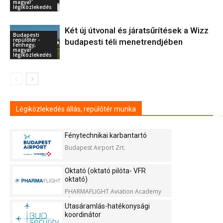
magyar
légiközlekedés
Két új útvonal és járatsűrítések a Wizz
Budapesti
repülőtér -
budapesti téli menetrendjében
Ferihegy,
magyar
légiközlekedés
Légiközlekedés állás, repülőtér munka
Fénytechnikai karbantartó
Budapest Airport Zrt.
Oktató (oktató pilóta- VFR
oktató)
PHARMAFLIGHT Aviation Academy
Kft.
Utasáramlás-hatékonysági
koordinátor