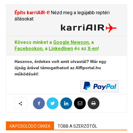
Építs karriAIR-t!
Nézd meg a legújabb reptéri
állásokat:
Kövess minket a
Google Newson
, a
Facebookon
, a
LinkedInen
és az
X-en
!
Hasznos, érdekes volt amit olvastál? Már egy
újság árával támogathatod az AIRportal.hu
működését!
KAPCSOLÓDÓ CIKKEK
TÖBB A SZERZŐTŐL