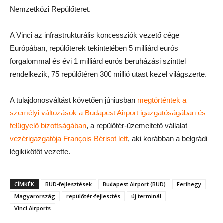
Nemzetközi Repülőteret.
A Vinci az infrastrukturális koncessziók vezető cége
Európában, repülőterek tekintetében 5 milliárd eurós
forgalommal és évi 1 milliárd eurós beruházási szinttel
rendelkezik, 75 repülőtéren 300 millió utast kezel világszerte.
A tulajdonosváltást követően júniusban
megtörténtek a
személyi változások a Budapest Airport igazgatóságában és
felügyelő bizottságában
, a repülőtér-üzemeltető vállalat
vezérigazgatója François Bérisot lett
, aki korábban a belgrádi
légikikötőt vezette.
CÍMKÉK
BUD-fejlesztések
Budapest Airport (BUD)
Ferihegy
Magyarország
repülőtér-fejlesztés
új terminál
Vinci Airports