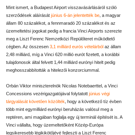
Mint ismert, a Budapest Airport visszavásárlásáról szóló
szerződések aláírását
június 6-án jelentették be
, a magyar
állam 80 százalékot, a fennmaradó 20 százalékot és az
üzemeltetési jogokat pedig a francia Vinci Airports szerezte
meg a Liszt Ferenc Nemzetközi Repülőteret működtető
cégben. Az összesen
3,1 milliárd eurós vételárból
az állam
2,48 milliárd, míg a Vinci 620 millió eurót fizetett, a korábbi
tulajdonosok által felvett 1,44 milliárd eurónyi hitelt pedig
meghosszabbították a hitelezői konzorciummal.
Orbán Viktor miniszterelnök Nicolas Notebaerttel, a Vinci
Concessions vezérigazgatójával folytatott
június végi
tárgyalását követően közölték
, hogy a következő tíz évben
több mint egymilliárd eurónyi beruházás valósul meg a
reptéren, ami magában foglalja egy új terminál építését is. A
Vinci vállalta, hogy üzemeltetőként Közép-Európa
legsikeresebb légikikötőjévé fejleszti a Liszt Ferenc