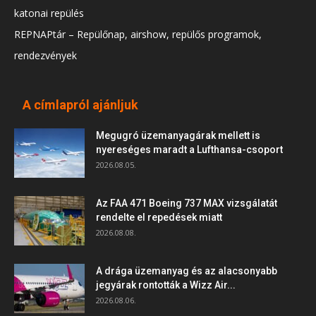
katonai repülés
REPNAPtár – Repülőnap, airshow, repülős programok,
rendezvények
A címlapról ajánljuk
Megugró üzemanyagárak mellett is
nyereséges maradt a Lufthansa-csoport
2026.08.05.
Az FAA 471 Boeing 737 MAX vizsgálatát
rendelte el repedések miatt
2026.08.08.
A drága üzemanyag és az alacsonyabb
jegyárak rontották a Wizz Air...
2026.08.06.