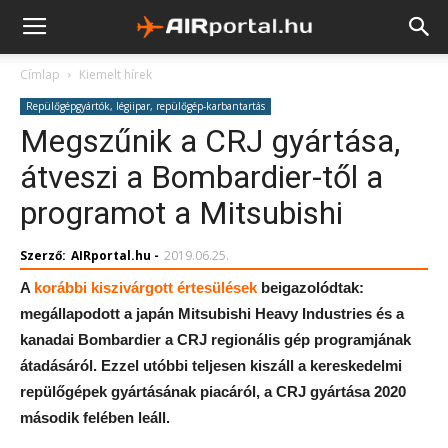
Címlap
Kiemelt hírek
Repülőgépgyártók, légiipar, repülőgép-karbantartás
Megszűnik a CRJ gyártása,
átveszi a Bombardier-től a
programot a Mitsubishi
Szerző:
AIRportal.hu
-
2019.06.25.
A
korábbi kiszivárgott értesülések
beigazolódtak:
megállapodott a japán Mitsubishi Heavy Industries és a
kanadai Bombardier a CRJ regionális gép programjának
átadásáról. Ezzel utóbbi teljesen kiszáll a kereskedelmi
repülőgépek gyártásának piacáról, a CRJ gyártása 2020
második felében leáll.