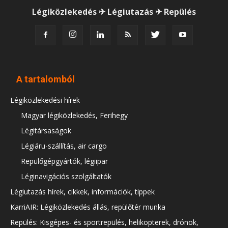
Légiközlekedés ✈ Légiutazás ✈ Repülés
A tartalomból
Légiközlekedési hírek
Magyar légiközlekedés, Ferihegy
Légitársaságok
Légiáru-szállítás, air cargo
Repülőgépgyártók, légiipar
Léginavigációs szolgáltatók
Légiutazás hírek, cikkek, információk, tippek
KarriAIR: Légiközlekedés állás, repülőtér munka
Repülés: Kisgépes- és sportrepülés, helikopterek, drónok,