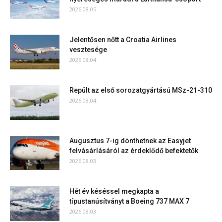
2026.08.05.
Jelentősen nőtt a Croatia Airlines
vesztesége
2026.08.04.
Repült az első sorozatgyártású MSz-21-310
2026.08.04.
Augusztus 7-ig dönthetnek az Easyjet
felvásárlásáról az érdeklődő befektetők
2026.08.03.
Hét év késéssel megkapta a
típustanúsítványt a Boeing 737 MAX 7
2026.08.03.