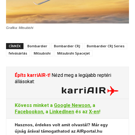
Grafika: Mitsubishi
CÍMKÉK
Bombardier
Bombardier CRJ
Bombardier CRJ Series
felvásárlás
Mitsubishi
Mitsubishi SpaceJet
Építs karriAIR-t!
Nézd meg a legújabb reptéri
állásokat:
Kövess minket a
Google Newson
, a
Facebookon
, a
LinkedInen
és az
X-en
!
Hasznos, érdekes volt amit olvastál? Már egy
újság árával támogathatod az AIRportal.hu