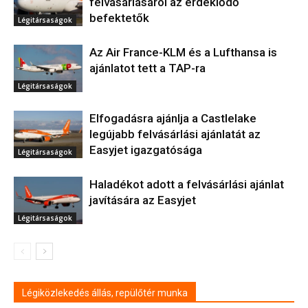
felvásárlásáról az érdeklődő
befektetők
Légitársaságok
Az Air France-KLM és a Lufthansa is
ajánlatot tett a TAP-ra
Légitársaságok
Elfogadásra ajánlja a Castlelake
legújabb felvásárlási ajánlatát az
Easyjet igazgatósága
Légitársaságok
Haladékot adott a felvásárlási ajánlat
javítására az Easyjet
Légitársaságok
Légiközlekedés állás, repülőtér munka