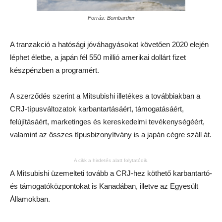
Forrás: Bombardier
A tranzakció a hatósági jóváhagyásokat követően 2020 elején
léphet életbe, a japán fél 550 millió amerikai dollárt fizet
készpénzben a programért.
A szerződés szerint a Mitsubishi illetékes a továbbiakban a
CRJ-típusváltozatok karbantartásáért, támogatásáért,
felújításáért, marketinges és kereskedelmi tevékenységéért,
valamint az összes típusbizonyítvány is a japán cégre száll át.
A cikk a hirdetés alatt folytatódik.
A Mitsubishi üzemelteti tovább a CRJ-hez köthető karbantartó-
és támogatóközpontokat is Kanadában, illetve az Egyesült
Államokban.