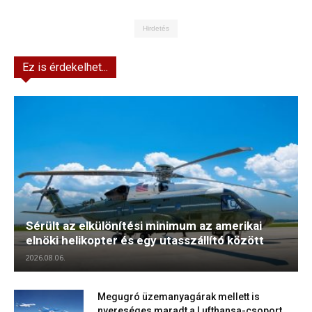
Hirdetés
Ez is érdekelhet...
Sérült az elkülönítési minimum az amerikai
elnöki helikopter és egy utasszállító között
2026.08.06.
Megugró üzemanyagárak mellett is
nyereséges maradt a Lufthansa-csoport