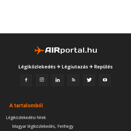
Légiközlekedés ✈ Légiutazás ✈ Repülés
A tartalomból
Légiközlekedési hírek
Magyar légiközlekedés, Ferihegy