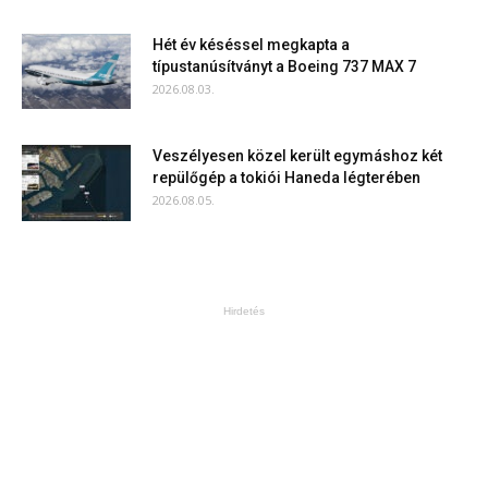
Hét év késéssel megkapta a
típustanúsítványt a Boeing 737 MAX 7
2026.08.03.
Veszélyesen közel került egymáshoz két
repülőgép a tokiói Haneda légterében
2026.08.05.
Hirdetés