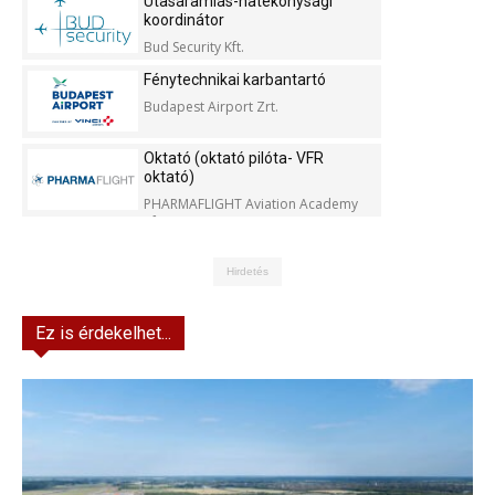
Utasáramlás-hatékonysági
koordinátor
Bud Security Kft.
Fénytechnikai karbantartó
Budapest Airport Zrt.
Oktató (oktató pilóta- VFR
oktató)
PHARMAFLIGHT Aviation Academy
Kft.
Hirdetés
Ez is érdekelhet...