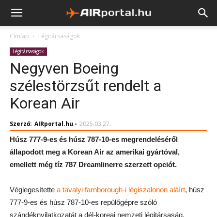
Címlap
Légitársaságok
Légitársaságok
Negyven Boeing
szélestörzsűt rendelt a
Korean Air
Szerző:
AIRportal.hu
-
2025.03.27.
Húsz 777-9-es és húsz 787-10-es megrendeléséről
állapodott meg a Korean Air az amerikai gyártóval,
emellett még tíz 787 Dreamlinerre szerzett opciót.
Véglegesítette
a tavalyi farnborough-i légiszalonon aláírt
, húsz
777-9-es és húsz 787-10-es repülőgépre szóló
szándéknyilatkozatát a dél-koreai nemzeti légitársaság.