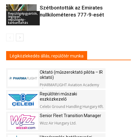
Szétbontották az Emirates
Repülőgépgyártók,
nullkilométeres 777-9-esét
légiipar,
repülőgép-
karbantartás
Légiközlekedés állás, repülőtér munka
Oktató (műszeroktató pilóta – IR
oktató)
PHARMAFLIGHT Aviation Academy
Kft.
Repülőtéri műszaki
eszközkezelő
Celebi Ground Handling Hungary Kft.
Senior Fleet Transition Manager
Wizz Air Hungary Ltd.