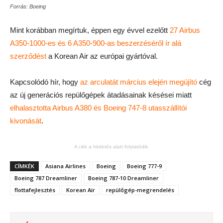
Forrás: Boeing
Mint korábban megírtuk, éppen egy évvel ezelőtt
27 Airbus
A350-1000-es és 6 A350-900-as beszerzéséről ír alá
szerződést
a Korean Air az európai gyártóval.
Kapcsolódó hír, hogy
az arculatát március elején megújító
cég
az új generációs repülőgépek átadásainak késései miatt
elhalasztotta Airbus A380 és Boeing 747-8 utasszállítói
kivonását
.
A cikk a hirdetés alatt folytatódik.
CÍMKÉK
Asiana Airlines
Boeing
Boeing 777-9
Boeing 787 Dreamliner
Boeing 787-10 Dreamliner
flottafejlesztés
Korean Air
repülőgép-megrendelés