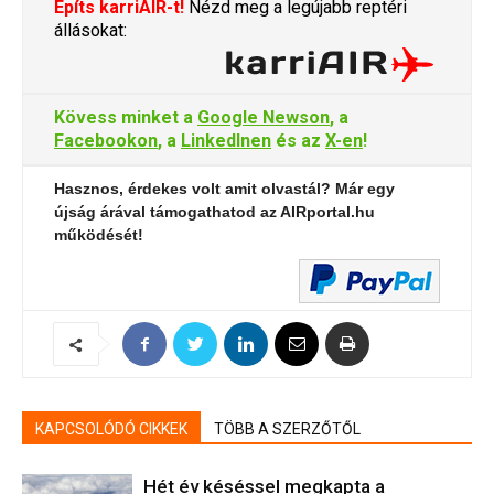
Építs karriAIR-t!
Nézd meg a legújabb reptéri
állásokat:
Kövess minket a
Google Newson
, a
Facebookon
, a
LinkedInen
és az
X-en
!
Hasznos, érdekes volt amit olvastál? Már egy
újság árával támogathatod az AIRportal.hu
működését!
KAPCSOLÓDÓ CIKKEK
TÖBB A SZERZŐTŐL
Hét év késéssel megkapta a