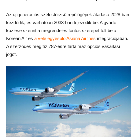
Az új generációs szélestörzsű repülőgépek átadása 2028-ban
kezdődik, és várhatóan 2033-ban fejeződik be. A gyártó
közlése szerint a megrendelés fontos szerepet tölt be a
Korean Air és
a vele egyesülő Asiana Airlines
integrációjában.
A szerződés még tíz 787-esre tartalmaz opciós vásárlási
jogot.