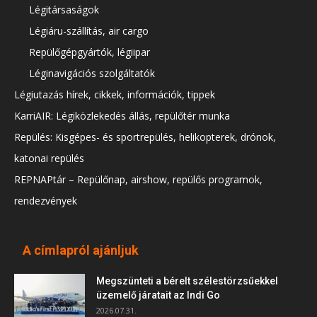
Légitársaságok
Légiáru-szállítás, air cargo
Repülőgépgyártók, légiipar
Léginavigációs szolgáltatók
Légiutazás hírek, cikkek, információk, tippek
KarriAIR: Légiközlekedés állás, repülőtér munka
Repülés: Kisgépes- és sportrepülés, helikopterek, drónok,
katonai repülés
REPNAPtár – Repülőnap, airshow, repülős programok,
rendezvények
A címlapról ajánljuk
Megszünteti a bérelt szélestörzsűekkel
üzemelő járatait az Indi Go
2026.07.31.