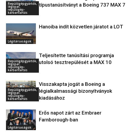
Repülőgépgyártók,
típustanúsítványt a Boeing 737 MAX 7
légiipar,
repülőgép-
karbantartás
Hanoiba indít közvetlen járatot a LOT
Légitársaságok
Teljesítette tanúsítási programja
Repülőgépgyártók,
utolsó tesztrepülését a MAX 10
légiipar,
repülőgép-
karbantartás
Visszakapta jogát a Boeing a
Repülőgépgyártók,
légialkalmassági bizonyítványok
légiipar,
repülőgép-
kiadásához
karbantartás
Erős napot zárt az Embraer
Farnborough-ban
Légitársaságok