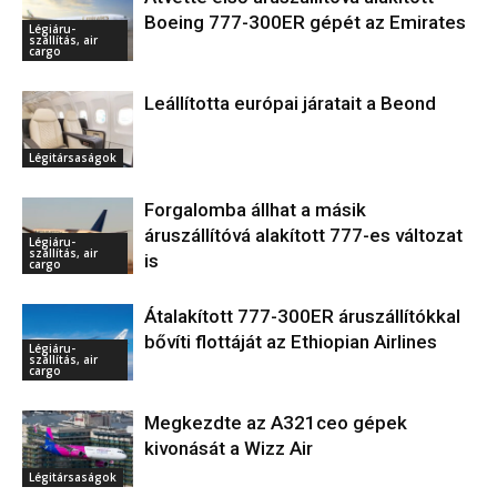
Boeing 777-300ER gépét az Emirates
Légiáru-
szállítás, air
cargo
Leállította európai járatait a Beond
Légitársaságok
Forgalomba állhat a másik
áruszállítóvá alakított 777-es változat
Légiáru-
szállítás, air
is
cargo
Átalakított 777-300ER áruszállítókkal
bővíti flottáját az Ethiopian Airlines
Légiáru-
szállítás, air
cargo
Megkezdte az A321ceo gépek
kivonását a Wizz Air
Légitársaságok