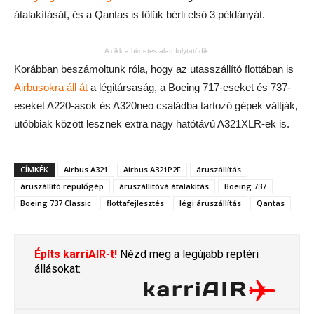
átalakítását, és a Qantas is tőlük bérli első 3 példányát.
A cikk a hirdetés alatt folytatódik.
Korábban beszámoltunk róla, hogy az utasszállító flottában is
Airbusokra áll át
a légitársaság, a Boeing 717-eseket és 737-
eseket A220-asok és A320neo családba tartozó gépek váltják,
utóbbiak között lesznek extra nagy hatótávú A321XLR-ek is.
CÍMKÉK
Airbus A321
Airbus A321P2F
áruszállítás
áruszállító repülőgép
áruszállítóvá átalakítás
Boeing 737
Boeing 737 Classic
flottafejlesztés
légi áruszállítás
Qantas
Építs karriAIR-t!
Nézd meg a legújabb reptéri
állásokat: