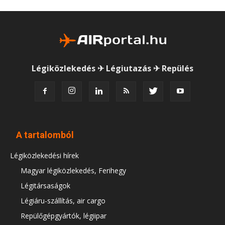
Légiközlekedés ✈ Légiutazás ✈ Repülés
A tartalomból
Légiközlekedési hírek
Magyar légiközlekedés, Ferihegy
Légitársaságok
Légiáru-szállítás, air cargo
Repülőgépgyártók, légiipar