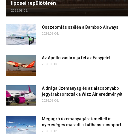
lipcsei repülőtéren
2026.08.05.
Összeomlás szélén a Bamboo Airways
2026.08.04.
Az Apollo vásárolja fel az Easyjetet
2026.08.06.
A drága üzemanyag és az alacsonyabb
jegyárak rontották a Wizz Air eredményét
2026.08.06.
Megugró üzemanyagárak mellett is
nyereséges maradt a Lufthansa-csoport
2026.08.05.