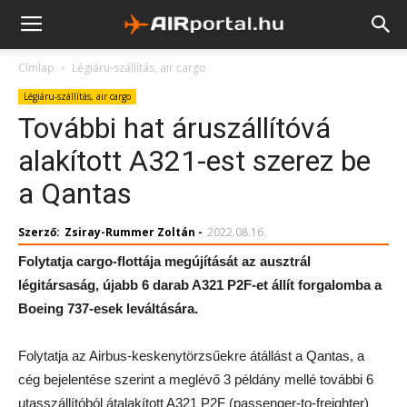
Címlap
Légiáru-szállítás, air cargo
Légiáru-szállítás, air cargo
További hat áruszállítóvá
alakított A321-est szerez be
a Qantas
Szerző:
Zsiray-Rummer Zoltán
-
2022.08.16.
Folytatja cargo-flottája megújítását az ausztrál
légitársaság, újabb 6 darab A321 P2F-et állít forgalomba a
Boeing 737-esek leváltására.
Folytatja az Airbus-keskenytörzsűekre átállást a Qantas, a
cég bejelentése szerint a meglévő 3 példány mellé további 6
utasszállítóból átalakított A321 P2F (passenger-to-freighter)