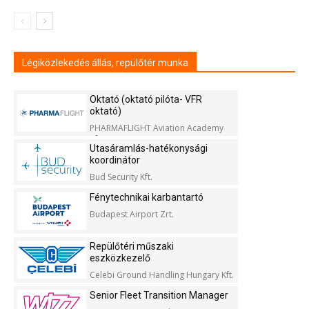
Légiközlekedés állás, repülőtér munka
Oktató (oktató pilóta- VFR
oktató)
PHARMAFLIGHT Aviation Academy
Kft.
Utasáramlás-hatékonysági
koordinátor
Bud Security Kft.
Fénytechnikai karbantartó
Budapest Airport Zrt.
Repülőtéri műszaki
eszközkezelő
Celebi Ground Handling Hungary Kft.
Senior Fleet Transition Manager