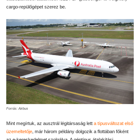
cargo-repülőgépet szerez be.
Forrás: Airbus
Mint megírtuk, az ausztrál légitársaság lett
a típusváltozat első
üzemeltetője
, már három példány dolgozik a flottában főként
az e-kereskedelmet szolgálva. A géptípus átalakítási