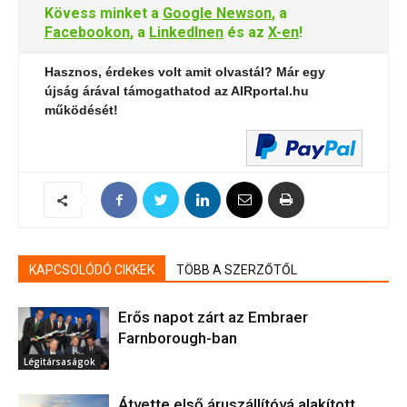
Kövess minket a
Google Newson
, a
Facebookon
, a
LinkedInen
és az
X-en
!
Hasznos, érdekes volt amit olvastál? Már egy
újság árával támogathatod az AIRportal.hu
működését!
KAPCSOLÓDÓ CIKKEK
TÖBB A SZERZŐTŐL
Erős napot zárt az Embraer
Farnborough-ban
Légitársaságok
Átvette első áruszállítóvá alakított