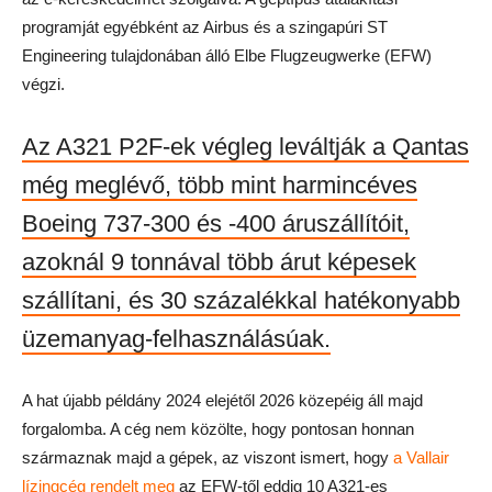
programját egyébként az Airbus és a szingapúri ST
Engineering tulajdonában álló Elbe Flugzeugwerke (EFW)
végzi.
Az A321 P2F-ek végleg leváltják a Qantas
még meglévő, több mint harmincéves
Boeing 737-300 és -400 áruszállítóit,
azoknál 9 tonnával több árut képesek
szállítani, és 30 százalékkal hatékonyabb
üzemanyag-felhasználásúak.
A hat újabb példány 2024 elejétől 2026 közepéig áll majd
forgalomba. A cég nem közölte, hogy pontosan honnan
származnak majd a gépek, az viszont ismert, hogy
a Vallair
lízingcég rendelt meg
az EFW-től eddig 10 A321-es