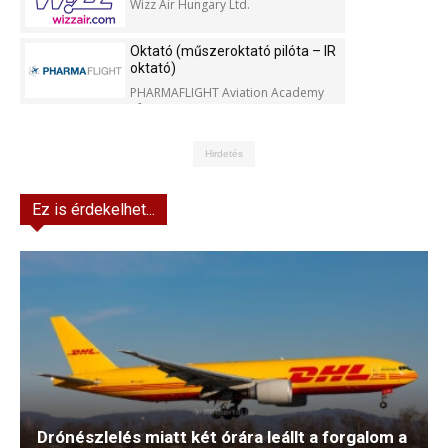
Wizz Air Hungary Ltd.
Oktató (műszeroktató pilóta – IR
oktató)
PHARMAFLIGHT Aviation Academy
Kft.
Hirdetés
Ez is érdekelhet...
Drónészlelés miatt két órára leállt a forgalom a