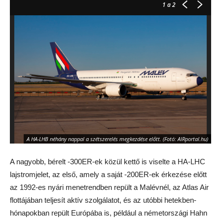
1
a 2
A 
eg
A HA-LHB néhány nappal a szétszerelés megkezdése előtt. (Fotó: AIRportal.hu)
fag
A nagyobb, bérelt -300ER-ek közül kettő is viselte a HA-LHC
lajstromjelet, az első, amely a saját -200ER-ek érkezése előtt
az 1992-es nyári menetrendben repült a Malévnél, az Atlas Air
flottájában teljesít aktív szolgálatot, és az utóbbi hetekben-
hónapokban repült Európába is, például a németországi Hahn