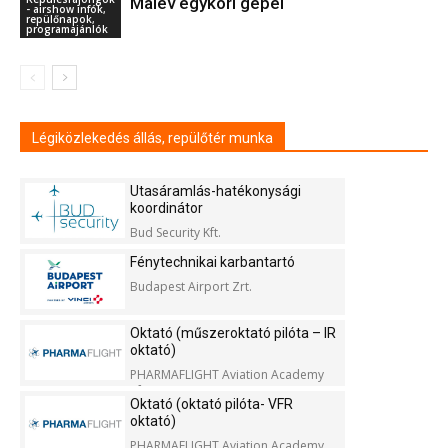
Malév egykori gépei
- airshow infók,
repülőnapok,
programajánlók
Légiközlekedés állás, repülőtér munka
Utasáramlás-hatékonysági
koordinátor
Bud Security Kft.
Fénytechnikai karbantartó
Budapest Airport Zrt.
Oktató (műszeroktató pilóta – IR
oktató)
PHARMAFLIGHT Aviation Academy
Kft.
Oktató (oktató pilóta- VFR
oktató)
PHARMAFLIGHT Aviation Academy