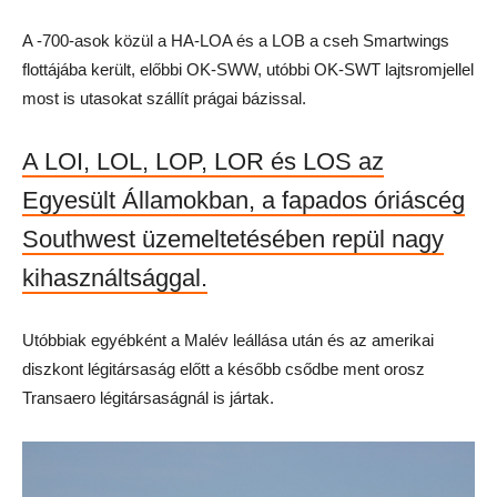
A -700-asok közül a HA-LOA és a LOB a cseh Smartwings
flottájába került, előbbi OK-SWW, utóbbi OK-SWT lajtsromjellel
most is utasokat szállít prágai bázissal.
A LOI, LOL, LOP, LOR és LOS az
Egyesült Államokban, a fapados óriáscég
Southwest üzemeltetésében repül nagy
kihasználtsággal.
Utóbbiak egyébként a Malév leállása után és az amerikai
diszkont légitársaság előtt a később csődbe ment orosz
Transaero légitársaságnál is jártak.