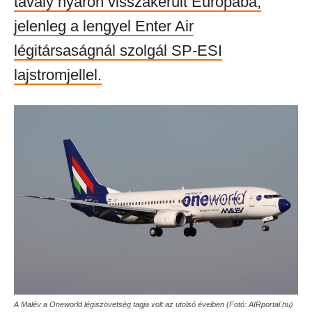
tavaly nyáron visszakerült Európába,
jelenleg a lengyel Enter Air
légitársaságnál szolgál SP-ESI
lajstromjellel.
A Malév a Oneworld légiszövetség tagja volt az utolsó éveiben (Fotó: AIRportal.hu)