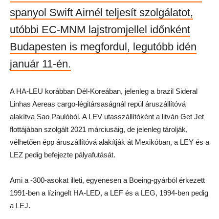
spanyol Swift Airnél teljesít szolgálatot,
utóbbi EC-MNM lajstromjellel időnként
Budapesten is megfordul, legutóbb idén
január 11-én.
A HA-LEU korábban Dél-Koreában, jelenleg a brazil Sideral
Linhas Aereas cargo-légitársaságnál repül áruszállítóvá
alakítva Sao Paulóból. A LEV utasszállítóként a litván Get Jet
flottájában szolgált 2021 márciusáig, de jelenleg tárolják,
vélhetően épp áruszállítóvá alakítják át Mexikóban, a LEY és a
LEZ pedig befejezte pályafutását.
Ami a -300-asokat illeti, egyenesen a Boeing-gyárból érkezett
1991-ben a lízingelt HA-LED, a LEF és a LEG, 1994-ben pedig
a LEJ.