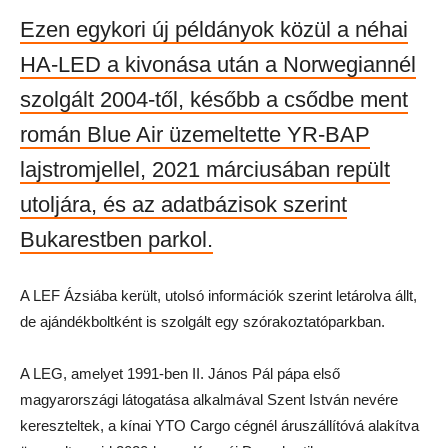
Ezen egykori új példányok közül a néhai
HA-LED a kivonása után a Norwegiannél
szolgált 2004-től, később a csődbe ment
román Blue Air üzemeltette YR-BAP
lajstromjellel, 2021 márciusában repült
utoljára, és az adatbázisok szerint
Bukarestben parkol.
A LEF Ázsiába került, utolsó információk szerint letárolva állt,
de ajándékboltként is szolgált egy szórakoztatóparkban.
A LEG, amelyet 1991-ben II. János Pál pápa első
magyarországi látogatása alkalmával Szent István nevére
kereszteltek, a kínai YTO Cargo cégnél áruszállítóvá alakítva