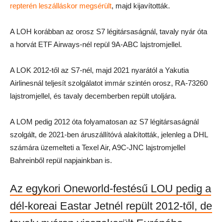
repterén leszálláskor megsérült
, majd kijavították.
A LOH korábban az orosz S7 légitársaságnál, tavaly nyár óta
a horvát ETF Airways-nél repül 9A-ABC lajstromjellel.
A LOK 2012-től az S7-nél, majd 2021 nyarától a Yakutia
Airlinesnál teljesít szolgálatot immár szintén orosz, RA-73260
lajstromjellel, és tavaly decemberben repült utoljára.
A LOM pedig 2012 óta folyamatosan az S7 légitársaságnál
szolgált, de 2021-ben áruszállítóvá alakították, jelenleg a DHL
számára üzemelteti a Texel Air, A9C-JNC lajstromjellel
Bahreinből repül napjainkban is.
Az egykori Oneworld-festésű LOU pedig a
dél-koreai Eastar Jetnél repült 2012-től, de