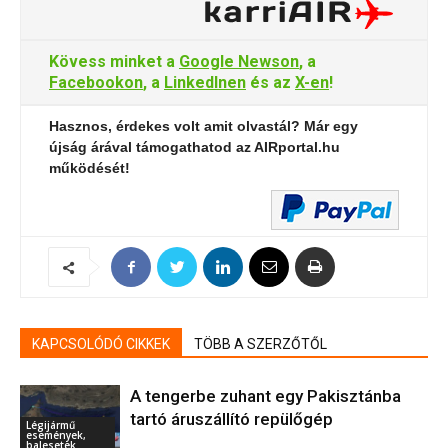
Kövess minket a
Google Newson
, a
Facebookon
, a
LinkedInen
és az
X-en
!
Hasznos, érdekes volt amit olvastál? Már egy
újság árával támogathatod az AIRportal.hu
működését!
KAPCSOLÓDÓ CIKKEK
TÖBB A SZERZŐTŐL
A tengerbe zuhant egy Pakisztánba
tartó áruszállító repülőgép
Légijármű
események,
balesetek