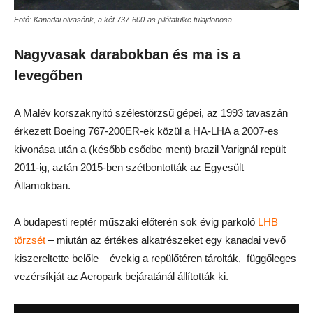
Fotó: Kanadai olvasónk, a két 737-600-as pilótafülke tulajdonosa
Nagyvasak darabokban és ma is a
levegőben
A Malév korszaknyitó szélestörzsű gépei, az 1993 tavaszán
érkezett Boeing 767-200ER-ek közül a HA-LHA a 2007-es
kivonása után a (később csődbe ment) brazil Varignál repült
2011-ig, aztán 2015-ben szétbontották az Egyesült
Államokban.
A budapesti reptér műszaki előterén sok évig parkoló
LHB
törzsét
– miután az értékes alkatrészeket egy kanadai vevő
kiszereltette belőle – évekig a repülőtéren tárolták, függőleges
vezérsíkját az Aeropark bejáratánál állították ki.