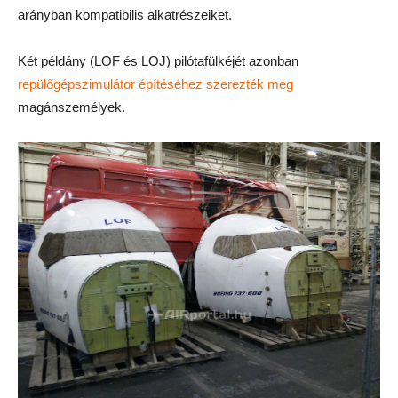
arányban kompatibilis alkatrészeiket.
Két példány (LOF és LOJ) pilótafülkéjét azonban
repülőgépszimulátor építéséhez szerezték meg
magánszemélyek.