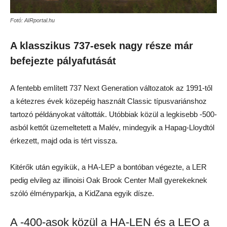
Fotó: AIRportal.hu
A klasszikus 737-esek nagy része már
befejezte pályafutását
A fentebb említett 737 Next Generation változatok az 1991-től
a kétezres évek közepéig használt Classic típusvariánshoz
tartozó példányokat váltották. Utóbbiak közül a legkisebb -500-
asból kettőt üzemeltetett a Malév, mindegyik a Hapag-Lloydtól
érkezett, majd oda is tért vissza.
Kitérők után egyikük, a HA-LEP a bontóban végezte, a LER
pedig elvileg az illinoisi Oak Brook Center Mall gyerekeknek
szóló élményparkja, a KidZana egyik dísze.
A -400-asok közül a HA-LEN és a LEO a