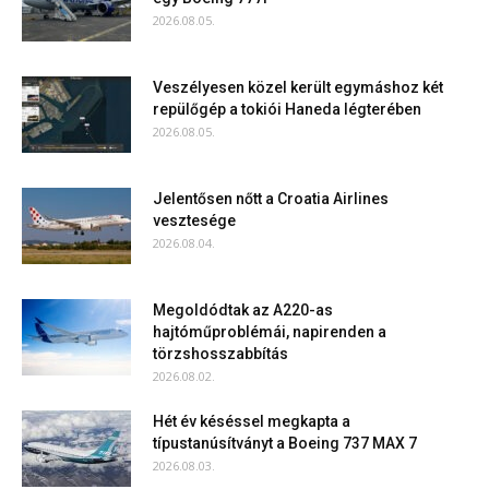
2026.08.05.
Veszélyesen közel került egymáshoz két
repülőgép a tokiói Haneda légterében
2026.08.05.
Jelentősen nőtt a Croatia Airlines
vesztesége
2026.08.04.
Megoldódtak az A220-as
hajtóműproblémái, napirenden a
törzshosszabbítás
2026.08.02.
Hét év késéssel megkapta a
típustanúsítványt a Boeing 737 MAX 7
2026.08.03.