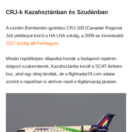
CRJ-k Kazahsztánban és Szudánban
A szintén Bombardier-gyártású CRJ-200 (Canadair Regional
Jet) példányai közül a HA-LNA sokáig, a 2008-as kivonásától
2017 őszéig állt Ferihegyen
.
Miután repülőképes állapotba hozták a budapesti reptéren
dolgozó szakemberek, Kazahsztánba került a SCAT Airlines-
hoz, ahol egy ideig tárolták, de a flightradar24.com adatai
szerint a napokban is aktívan repül a légitársaság járatain.