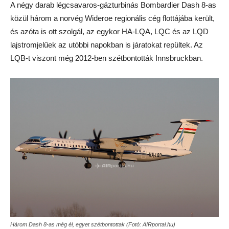
A négy darab légcsavaros-gázturbinás Bombardier Dash 8-as
közül három a norvég Wideroe regionális cég flottájába került,
és azóta is ott szolgál, az egykor HA-LQA, LQC és az LQD
lajstromjelűek az utóbbi napokban is járatokat repültek. Az
LQB-t viszont még 2012-ben szétbontották Innsbruckban.
Három Dash 8-as még él, egyet szétbontottak (Fotó: AIRportal.hu)