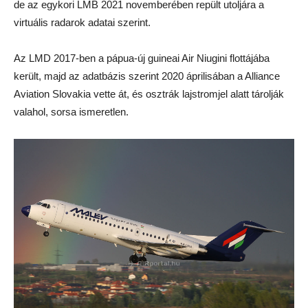
de az egykori LMB 2021 novemberében repült utoljára a
virtuális radarok adatai szerint.
Az LMD 2017-ben a pápua-új guineai Air Niugini flottájába
került, majd az adatbázis szerint 2020 áprilisában a Alliance
Aviation Slovakia vette át, és osztrák lajstromjel alatt tárolják
valahol, sorsa ismeretlen.