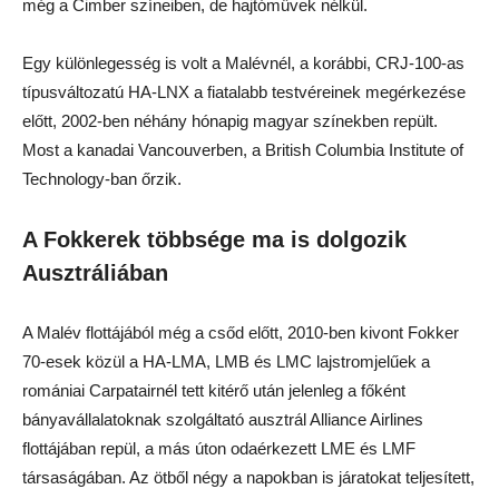
még a Cimber színeiben, de hajtóművek nélkül.
Egy különlegesség is volt a Malévnél, a korábbi, CRJ-100-as
típusváltozatú HA-LNX a fiatalabb testvéreinek megérkezése
előtt, 2002-ben néhány hónapig magyar színekben repült.
Most a kanadai Vancouverben, a British Columbia Institute of
Technology-ban őrzik.
A Fokkerek többsége ma is dolgozik
Ausztráliában
A Malév flottájából még a csőd előtt, 2010-ben kivont Fokker
70-esek közül a HA-LMA, LMB és LMC lajstromjelűek a
romániai Carpatairnél tett kitérő után jelenleg a főként
bányavállalatoknak szolgáltató ausztrál Alliance Airlines
flottájában repül, a más úton odaérkezett LME és LMF
társaságában. Az ötből négy a napokban is járatokat teljesített,