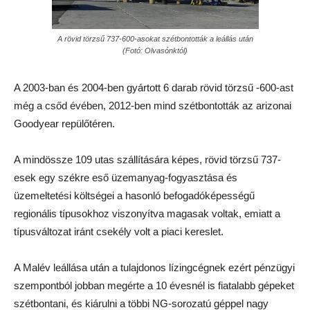
A rövid törzsű 737-600-asokat szétbontották a leállás után
(Fotó: Olvasónktól)
A 2003-ban és 2004-ben gyártott 6 darab rövid törzsű -600-ast
még a csőd évében, 2012-ben mind szétbontották az arizonai
Goodyear repülőtéren.
A mindössze 109 utas szállítására képes, rövid törzsű 737-
esek egy székre eső üzemanyag-fogyasztása és
üzemeltetési költségei a hasonló befogadóképességű
regionális típusokhoz viszonyítva magasak voltak, emiatt a
típusváltozat iránt csekély volt a piaci kereslet.
A Malév leállása után a tulajdonos lízingcégnek ezért pénzügyi
szempontból jobban megérte a 10 évesnél is fiatalabb gépeket
szétbontani, és kiárulni a többi NG-sorozatú géppel nagy