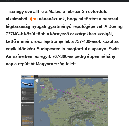
Szerző:
AIRportal.hu
-
2023.02.03.
Tizenegy éve állt le a Malév: a február 3-i évforduló
alkalmából
újra
utánanéztünk, hogy mi történt a nemzeti
légitársaság nyugati gyártmányú repülőgépeivel. A Boeing
737NG-k közül több a környező országokban szolgál,
kettő immár orosz lajstromjellel, a 737-400-asok közül az
egyik időnként Budapesten is megfordul a spanyol Swift
Air színeiben, az egyik 767-300-as pedig éppen néhány
napja repült át Magyarország felett.