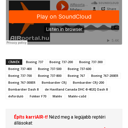
CÍMKÉK
Boeing 737
Boeing 737-200
Boeing 737-300
Boeing 737-400
Boeing 737-500
Boeing 737-600
Boeing 737-700
Boeing 737-800
Boeing 767
Boeing 767-200ER
Boeing 767-300ER
Bombardier CRJ
Bombardier CRJ-200
Bombardier Dash 8
de Havilland Canada DHC-8-402Q Dash 8
évforduló
Fokker F70
Malév
Malév-csőd
Építs karriAIR-t!
Nézd meg a legújabb reptéri
állásokat: