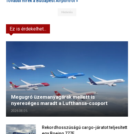
További hírek a Budapest Airportról »
Hirdetés
Ez is érdekelhet...
Megugró üzemanyagárak mellett is
nyereséges maradt a Lufthansa-csoport
2026.08.05.
Rekordhosszúságú cargo-járatot teljesített
egy Boeing 777F