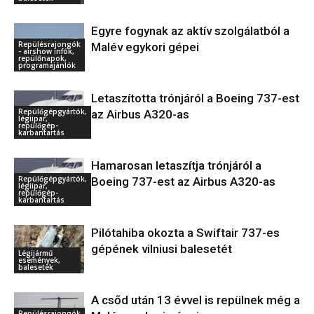
Egyre fogynak az aktív szolgálatból a
Repülésrajongók
Malév egykori gépei
- airshow infók,
repülőnapok,
programajánlók
Letaszította trónjáról a Boeing 737-est
Repülőgépgyártók,
az Airbus A320-as
légiipar,
repülőgép-
karbantartás
Hamarosan letaszítja trónjáról a
Repülőgépgyártók,
Boeing 737-est az Airbus A320-as
légiipar,
repülőgép-
karbantartás
Pilótahiba okozta a Swiftair 737-es
gépének vilniusi balesetét
Légijármű
események,
balesetek
A csőd után 13 évvel is repülnek még a
Repülésrajongók