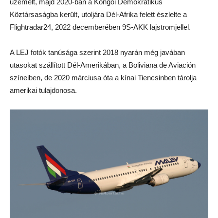
üzemelt, majd 2020-ban a Kongói Demokratikus
Köztársaságba került, utoljára Dél-Afrika felett észlelte a
Flightradar24, 2022 decemberében 9S-AKK lajstromjellel.
A LEJ fotók tanúsága szerint 2018 nyarán még javában
utasokat szállított Dél-Amerikában, a Boliviana de Aviación
színeiben, de 2020 márciusa óta a kínai Tiencsinben tárolja
amerikai tulajdonosa.