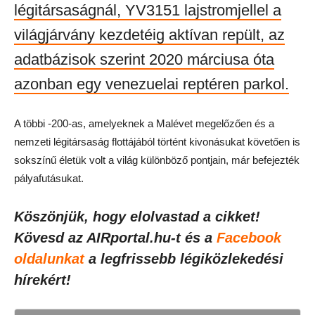
légitársaságnál, YV3151 lajstromjellel a
világjárvány kezdetéig aktívan repült, az
adatbázisok szerint 2020 márciusa óta
azonban egy venezuelai reptéren parkol.
A többi -200-as, amelyeknek a Malévet megelőzően és a
nemzeti légitársaság flottájából történt kivonásukat követően is
sokszínű életük volt a világ különböző pontjain, már befejezték
pályafutásukat.
Köszönjük, hogy elolvastad a cikket!
Kövesd az AIRportal.hu-t és a
Facebook
oldalunkat
a legfrissebb légiközlekedési
hírekért!