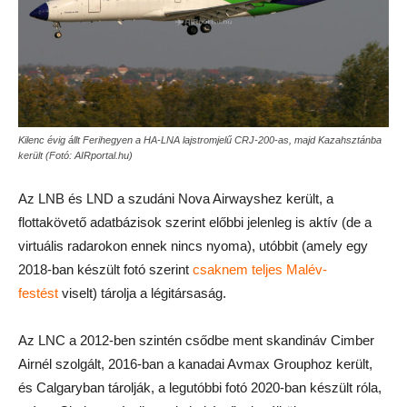
Kilenc évig állt Ferihegyen a HA-LNA lajstromjelű CRJ-200-as, majd Kazahsztánba
került (Fotó: AIRportal.hu)
Az LNB és LND a szudáni Nova Airwayshez került, a
flottakövető adatbázisok szerint előbbi jelenleg is aktív (de a
virtuális radarokon ennek nincs nyoma), utóbbit (amely egy
2018-ban készült fotó szerint
csaknem teljes Malév-
festést
viselt) tárolja a légitársaság.
Az LNC a 2012-ben szintén csődbe ment skandináv Cimber
Airnél szolgált, 2016-ban a kanadai Avmax Grouphoz került,
és Calgaryban tárolják, a legutóbbi fotó 2020-ban készült róla,