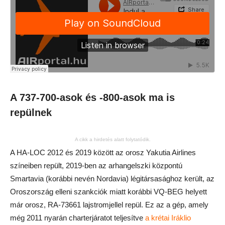
A 737-700-asok és -800-asok ma is
repülnek
A cikk a hirdetés alatt folytatódik.
A HA-LOC 2012 és 2019 között az orosz Yakutia Airlines
színeiben repült, 2019-ben az arhangelszki központú
Smartavia (korábbi nevén Nordavia) légitársasághoz került, az
Oroszország elleni szankciók miatt korábbi VQ-BEG helyett
már orosz, RA-73661 lajstromjellel repül. Ez az a gép, amely
még 2011 nyarán charterjáratot teljesítve
a krétai Iráklio