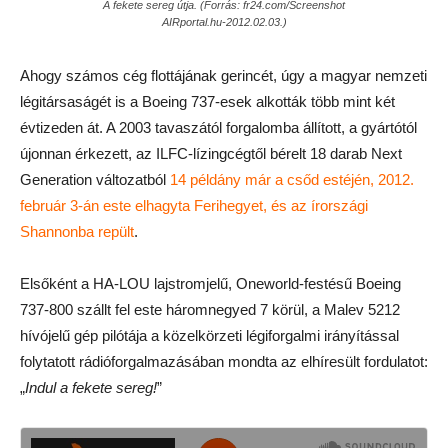
A fekete sereg útja. (Forrás: fr24.com/Screenshot
AIRportal.hu-2012.02.03.)
Ahogy számos cég flottájának gerincét, úgy a magyar nemzeti
légitársaságét is a Boeing 737-esek alkották több mint két
évtizeden át. A 2003 tavaszától forgalomba állított, a gyártótól
újonnan érkezett, az ILFC-lízingcégtől bérelt 18 darab Next
Generation változatból
14 példány már a csőd estéjén, 2012.
február 3-án este elhagyta Ferihegyet, és az írországi
Shannonba repült
.
Elsőként a HA-LOU lajstromjelű, Oneworld-festésű Boeing
737-800 szállt fel este háromnegyed 7 körül, a Malev 5212
hívójelű gép pilótája a közelkörzeti légiforgalmi irányítással
folytatott rádióforgalmazásában mondta az elhíresült fordulatot:
„
Indul a fekete sereg!
”