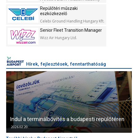
Kft.
Repülőtéri műszaki
eszközkezelő
Celebi Ground Handling Hungary Kft.
Senior Fleet Transition Manager
Wizz Air Hungary Ltd.
Hírek, fejlesztések, fenntarthatóság
Újra sportolók vették birtokba az egyik
en
futópályát Ferihegyen
2025.09.22.