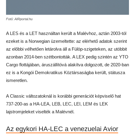
Fotó: AIRportal.hu
A LES és a LET használtan került a Malévhoz, aztán 2003-tól
ezeket is a Norwegian üzemeltette: az elérhető adatok szerint
az előbbi vélhetően letárolva áll a Fülöp-szigeteken, az utóbbit
azonban 2014-ben szétbontották. A LEX pedig szintén az YTO
Cargo flottájában, áruszállítóvá alakítva dolgozott, de 2020-ban
ez is a Kongói Demokratikus Köztársaságba került, státusza
ismeretlen.
A Classic változatoknál is korábbi generációt képviselő hat
737-200-as a HA-LEA, LEB, LEC, LEI, LEM és LEK
lajstromjeleket viselték a Malévnél.
Az egykori HA-LEC a venezuelai Avior