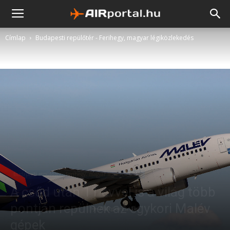
Címlap
Budapesti repülőtér - Ferihegy, magyar légiközlekedés
Budapesti repülőtér - Ferihegy, magyar légiközlekedés
A csőd után 11 évvel is a világ több
pontján repülnek az egykori Malév
gépek