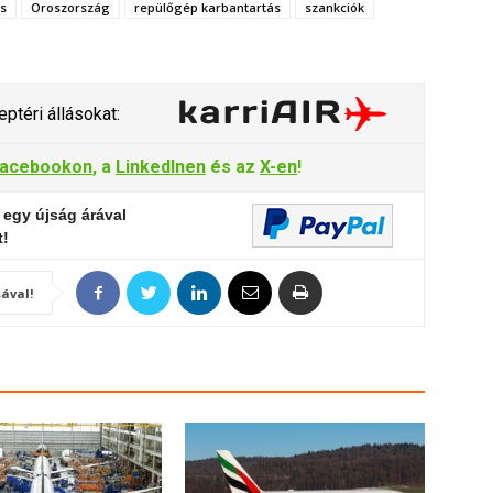
us
Oroszország
repülőgép karbantartás
szankciók
ptéri állásokat:
acebookon
, a
LinkedInen
és az
X-en
!
 egy újság árával
t!
ával!