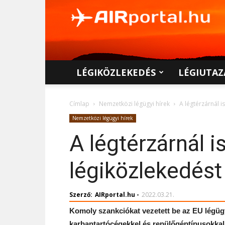
AIRportal.hu
LÉGIKÖZLEKEDÉS
LÉGIUTAZ
Címlap
Nemzetközi légügyi hírek
A légtérzárnál i
Nemzetközi légügyi hírek
A légtérzárnál i
légiközlekedés
Szerző:
AIRportal.hu
-
2022.03.21.
Komoly szankciókat vezetett be az EU légügy
karbantartócégekkel és repülőgéptípusokkal