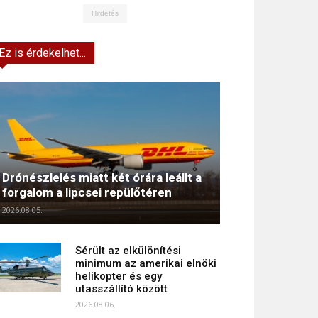
Hirdetés
Ez is érdekelhet...
Drónészlelés miatt két órára leállt a
forgalom a lipcsei repülőtéren
2026.08.05.
Sérült az elkülönítési
minimum az amerikai elnöki
helikopter és egy
utasszállító között
2026.08.06.