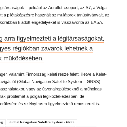
itársaságok – például az Aeroflot-csoport, az S7, a Volga-
lett a pilótaképzésre használt szimulátorok tanúsítványait, az
korábban kiadott engedélyeket is visszavonta az EASA.
arra figyelmezteti a légitársaságokat,
gyes régiókban zavarok lehetnek a
ek működésében.
er, valamint Finnország keleti része felett, illetve a Kelet-
avigációt (Global Navigation Satellite System – GNSS)
 használatakor, vagy az útvonalrepüléseknél a műholdas
ak problémát a polgári légiközlekedésben, de
rülésére és szélnyírásra figyelmeztető rendszereit is.
ég
Global Navigation Satellite System - GNSS