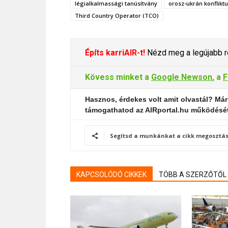
légialkalmassági tanúsítvány
orosz-ukrán konflikt
Third Country Operator (TCO)
Építs karriAIR-t!
Nézd meg a legújabb re
Kövess minket a
Google Newson
, a
F
Hasznos, érdekes volt amit olvastál? Már
támogathatod az AIRportal.hu működésé
Segítsd a munkánkat a cikk megosztás
KAPCSOLÓDÓ CIKKEK
TÖBB A SZERZŐTŐL