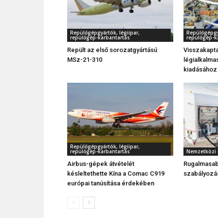
Repülőgépgyártók, légiipar,
Repülőgépgyá
repülőgép-karbantartás
repülőgép-k
Repült az első sorozatgyártású
Visszakapta
MSz-21-310
légialkalma
kiadásához
Repülőgépgyártók, légiipar,
repülőgép-karbantartás
Nemzetközi 
Airbus-gépek átvételét
Rugalmasa
késleltethette Kína a Comac C919
szabályozás
európai tanúsítása érdekében