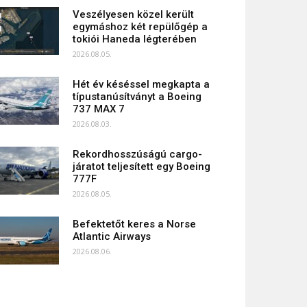
Veszélyesen közel került
egymáshoz két repülőgép a
tokiói Haneda légterében
2026.08.05.
Hét év késéssel megkapta a
típustanúsítványt a Boeing
737 MAX 7
2026.08.03.
Rekordhosszúságú cargo-
járatot teljesített egy Boeing
777F
2026.08.05.
Befektetőt keres a Norse
Atlantic Airways
2026.08.06.