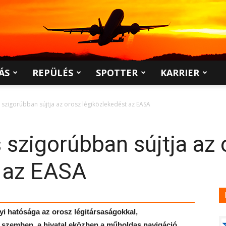
ÁS
REPÜLÉS
SPOTTER
KARRIER
s szigorúbban sújtja az orosz légiközlekedést az EASA
s szigorúbban sújtja az
t az EASA
i hatósága az orosz légitársaságokkal,
 szemben, a hivatal eközben a műholdas navigáció