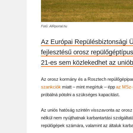
Fotó: AIRportal.hu
Az Európai Repülésbiztonsági Ü
fejlesztésű orosz repülőgéptípu
21-es sem közlekedhet az uniób
Az orosz kormány és a Rosztech repülőgépipa
szankciók
miatt – mint megírtuk – épp
az MSz-2
próbálná pótolni a szükséges kapacitást.
Az uniós hatóság szintén visszavonta az orosz
nélkül nem nyújthatnak karbantartási szolgáltat
repülőgépek számára, valamint az általuk karb