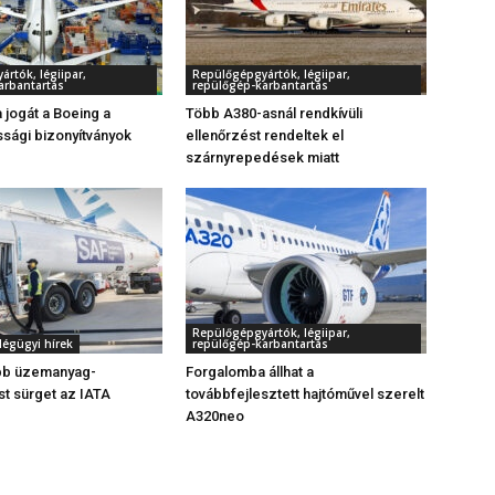
rtók, légiipar,
Repülőgépgyártók, légiipar,
arbantartás
repülőgép-karbantartás
 jogát a Boeing a
Több A380-asnál rendkívüli
ssági bizonyítványok
ellenőrzést rendeltek el
szárnyrepedések miatt
Repülőgépgyártók, légiipar,
légügyi hírek
repülőgép-karbantartás
bb üzemanyag-
Forgalomba állhat a
t sürget az IATA
továbbfejlesztett hajtóművel szerelt
A320neo