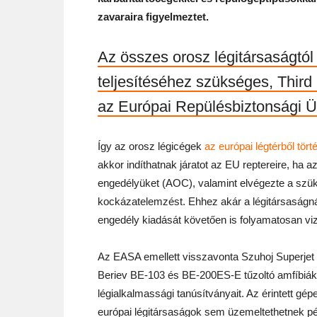
zavaraira figyelmeztet.
Az összes orosz légitársaságtól
teljesítéséhez szükséges, Thir
az Európai Repülésbiztonsági
Így az orosz légicégek
az európai légtérből törté
akkor indíthatnak járatot az EU reptereire, ha 
engedélyüket (AOC), valamint elvégezte a szüks
kockázatelemzést. Ehhez akár a légitársaságnál 
engedély kiadását követően is folyamatosan vizs
Az EASA emellett visszavonta Szuhoj Superjet (
Beriev BE-103 és BE-200ES-E tűzoltó amfíbiák
légialkalmassági tanúsítványait. Az érintett gé
európai légitársaságok sem üzemeltethetnek pél