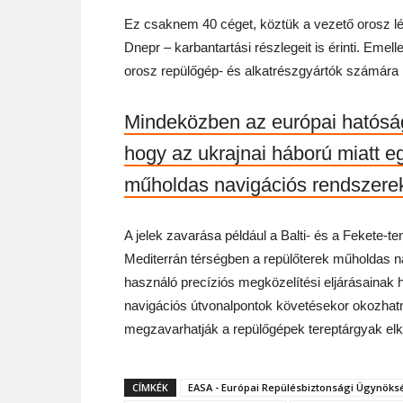
Ez csaknem 40 céget, köztük a vezető orosz lég
Dnepr – karbantartási részlegeit is érinti. Emel
orosz repülőgép- és alkatrészgyártók számára 
Mindeközben az európai hatóság 
hogy az ukrajnai háború miatt e
műholdas navigációs rendszer
A jelek zavarása például a Balti- és a Fekete-teng
Mediterrán térségben a repülőterek műholdas n
használó precíziós megközelítési eljárásainak
navigációs útvonalpontok követésekor okozhatn
megzavarhatják a repülőgépek tereptárgyak elke
CÍMKÉK
EASA - Európai Repülésbiztonsági Ügynöks