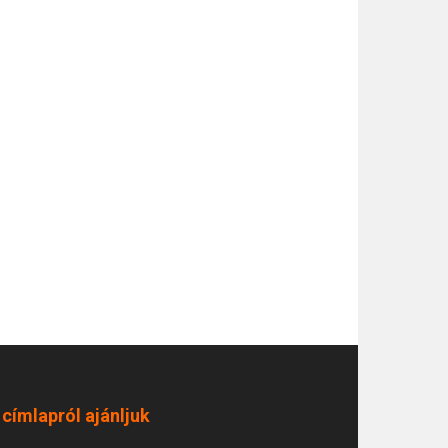
 címlapról ajánljuk