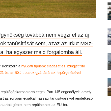
gynökség továbbá nem végzi el az új
sok tanúsítását sem, azaz az Irkut MSz-
a, ha egyszer majd forgalomba áll.
ri konszern a
nyugati típusok eladását és lízingjét tiltó
1 és az SSJ típusok gyártásának felpörgetésével
 repülőgépkarbantartó cégek Part 145 engedélyeit, amely
ást az európai légialkalmassági tanúsítvánnyal rendelkező
antartott gépek nem repülhetnek az EU-ba.