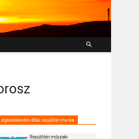
 orosz
Légiközlekedés állás, repülőtér munka
Repülőtéri műszaki