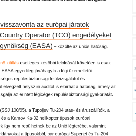
 visszavonta az európai járatok
d Country Operator (TCO) engedélyeket
 Ügynökség (EASA)
– közölte az uniós hatóság.
nő kitiltás
esetleges későbbi feloldását követően is csak
az EASA egyedileg jóváhagyta a légi üzemeltetői
éges repülésbiztonsági felülvizsgálatot és
elvégzett helyszíni auditot is előírhat a hatóság, amely az
gálja az érintett légicégek repülésbiztonsági gyakorlatát.
SSJ 100/95), a Tupoljev Tu-204 utas- és áruszállítók, a
 és a Kamov Ka-32 helikopter típusok európai
pek így nem repülhetnek be az Unió légterébe, valamint
dányokat a típusokból, bár európai Superjet és Tu-204