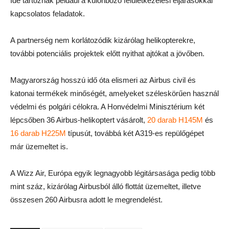
Ide tartoznak például a különböző felületkezelési eljárásokkal
kapcsolatos feladatok.
A partnerség nem korlátozódik kizárólag helikopterekre,
további potenciális projektek előtt nyithat ajtókat a jövőben.
Magyarország hosszú idő óta elismeri az Airbus civil és
katonai termékek minőségét, amelyeket széleskörűen használ
védelmi és polgári célokra. A Honvédelmi Minisztérium két
lépcsőben 36 Airbus-helikoptert vásárolt,
20 darab H145M
és
16 darab H225M
típusút, továbbá két A319-es repülőgépet
már üzemeltet is.
A Wizz Air, Európa egyik legnagyobb légitársasága pedig több
mint száz, kizárólag Airbusból álló flottát üzemeltet, illetve
összesen 260 Airbusra adott le megrendelést.