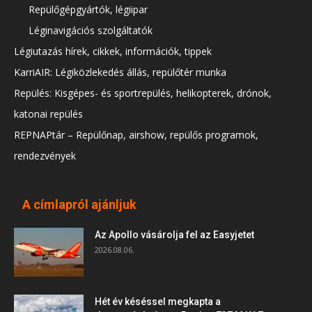
Repülőgépgyártók, légiipar
Léginavigációs szolgáltatók
Légiutazás hírek, cikkek, információk, tippek
KarriAIR: Légiközlekedés állás, repülőtér munka
Repülés: Kisgépes- és sportrepülés, helikopterek, drónok,
katonai repülés
REPNAPtár – Repülőnap, airshow, repülős programok,
rendezvények
A címlapról ajánljuk
Az Apollo vásárolja fel az Easyjetet
2026.08.06.
Hét év késéssel megkapta a