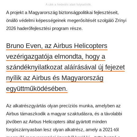
A cikk a hirdetés alatt folytatódik.
A projekt a Magyarország biztonságpolitikai fejlesztéseit,
önálló védelmi képességeinek megerősítését szolgáló Zrínyi
2026 haderőfejlesztési program része.
Bruno Even, az Airbus Helicopters
vezérigazgatója elmondta, hogy a
szándéknyilatkozat aláírásával új fejezet
nyílik az Airbus és Magyarország
együttműködésében.
Az alkatrészgyártás olyan precíziós munka, amelyben az
Airbus támaszkodik a magyar szaktudásra, és a távolabbi
jövőben az Airbus Helicopters által gyártott minden
forgószárnyasban lesz olyan alkatrész, amely a 2021-től