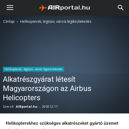
Címlap
Helikopterek, légitaxi, városi légiközlekedés
Helikopterek, légitaxi, városi légiközlekedés
Alkatrészgyárat létesít
Magyarországon az Airbus
Helicopters
Szerző:
AIRportal.hu
-
2018.12.17.
Helikopterekhez szükséges alkatrészeket gyártó üzemet