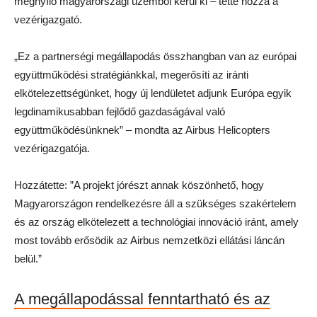
megnyíló magyarországi üzemből kerül ki – tette hozzá a
vezérigazgató.
„Ez a partnerségi megállapodás összhangban van az európai
együttműködési stratégiánkkal, megerősíti az iránti
elkötelezettségünket, hogy új lendületet adjunk Európa egyik
legdinamikusabban fejlődő gazdaságával való
együttműködésünknek” – mondta az Airbus Helicopters
vezérigazgatója.
Hozzátette: ”A projekt jórészt annak köszönhető, hogy
Magyarországon rendelkezésre áll a szükséges szakértelem
és az ország elkötelezett a technológiai innováció iránt, amely
most tovább erősödik az Airbus nemzetközi ellátási láncán
belül.”
A megállapodással fenntartható és az