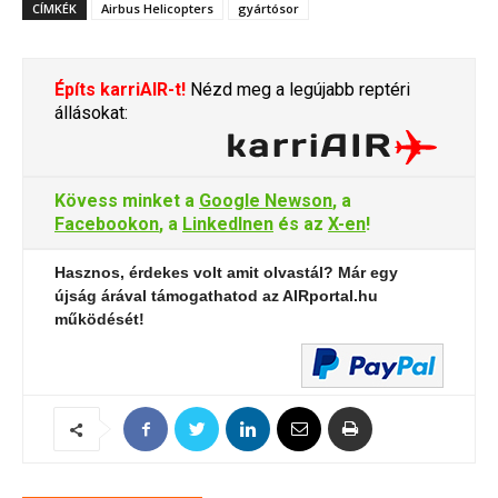
CÍMKÉK
Airbus Helicopters
gyártósor
Építs karriAIR-t!
Nézd meg a legújabb reptéri
állásokat:
Kövess minket a
Google Newson
, a
Facebookon
, a
LinkedInen
és az
X-en
!
Hasznos, érdekes volt amit olvastál? Már egy
újság árával támogathatod az AIRportal.hu
működését!