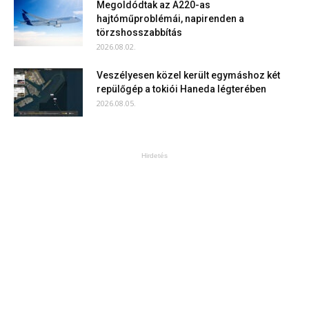
Megoldódtak az A220-as
hajtóműproblémái, napirenden a
törzshosszabbítás
2026.08.02.
Veszélyesen közel került egymáshoz két
repülőgép a tokiói Haneda légterében
2026.08.05.
Hirdetés