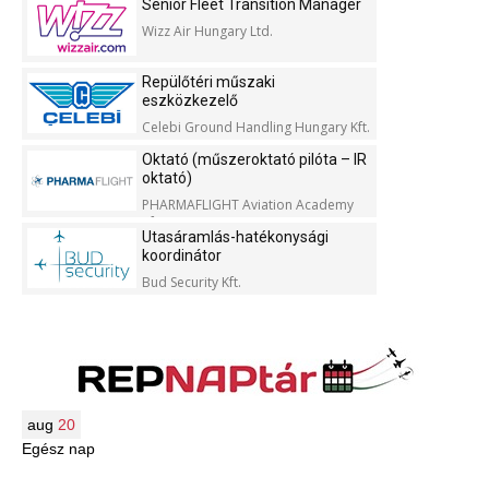
Senior Fleet Transition Manager
Wizz Air Hungary Ltd.
Repülőtéri műszaki
eszközkezelő
Celebi Ground Handling Hungary Kft.
Oktató (műszeroktató pilóta – IR
oktató)
PHARMAFLIGHT Aviation Academy
Kft.
Utasáramlás-hatékonysági
koordinátor
Bud Security Kft.
aug
20
Egész nap