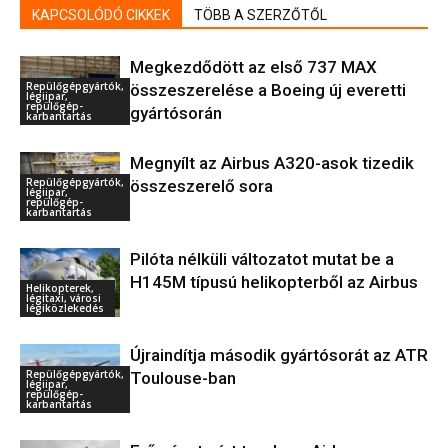
KAPCSOLÓDÓ CIKKEK
TÖBB A SZERZŐTŐL
Megkezdődött az első 737 MAX
Repülőgépgyártók,
összeszerelése a Boeing új everetti
légiipar,
repülőgép-
gyártósorán
karbantartás
Megnyílt az Airbus A320-asok tizedik
Repülőgépgyártók,
összeszerelő sora
légiipar,
repülőgép-
karbantartás
Pilóta nélküli változatot mutat be a
H145M típusú helikopterből az Airbus
Helikopterek,
légitaxi, városi
légiközlekedés
Újraindítja második gyártósorát az ATR
Repülőgépgyártók,
Toulouse-ban
légiipar,
repülőgép-
karbantartás