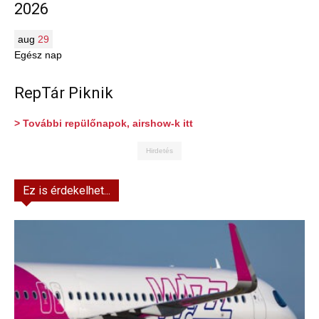
2026
aug
29
Egész nap
RepTár Piknik
> További repülőnapok, airshow-k itt
Hirdetés
Ez is érdekelhet...