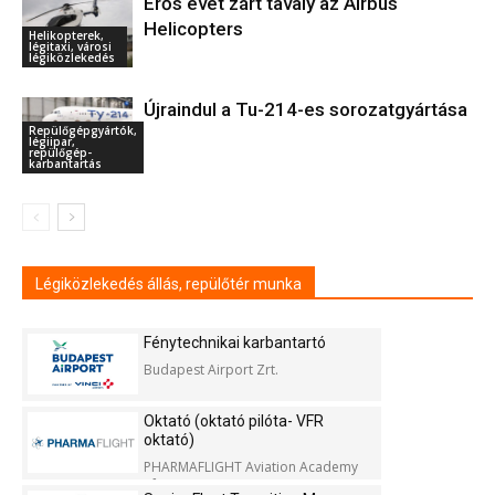
Erős évet zárt tavaly az Airbus
Helicopters
Helikopterek,
légitaxi, városi
légiközlekedés
Újraindul a Tu-214-es sorozatgyártása
Repülőgépgyártók,
légiipar,
repülőgép-
karbantartás
Légiközlekedés állás, repülőtér munka
Fénytechnikai karbantartó
Budapest Airport Zrt.
Oktató (oktató pilóta- VFR
oktató)
PHARMAFLIGHT Aviation Academy
Kft.