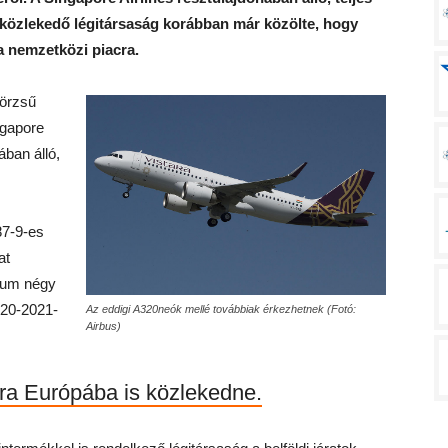
n közlekedő légitársaság korábban már közölte, hogy
 a nemzetközi piacra.
törzsű
ngapore
ában álló,
87-9-es
at
um négy
020-2021-
Az eddigi A320neók mellé továbbiak érkezhetnek (Fotó:
Airbus)
ara Európába is közlekedne.