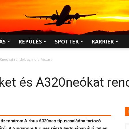
ÁS
REPÜLÉS
SPOTTER
KARRIER
neókat rendelt az indiai Vistara
et és A320neókat rende
ra tizenhárom Airbus A320neo típuscsaládba tartozó
l. A Singapore Airlines résztulajdonában álló, teljes