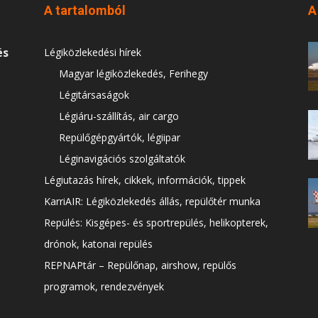
A tartalomból
A
és
Légiközlekedési hírek
Magyar légiközlekedés, Ferihegy
Légitársaságok
Légiáru-szállítás, air cargo
Repülőgépgyártók, légiipar
Léginavigációs szolgáltatók
Légiutazás hírek, cikkek, információk, tippek
KarriAIR: Légiközlekedés állás, repülőtér munka
Repülés: Kisgépes- és sportrepülés, helikopterek,
drónok, katonai repülés
REPNAPtár – Repülőnap, airshow, repülős
programok, rendezvények