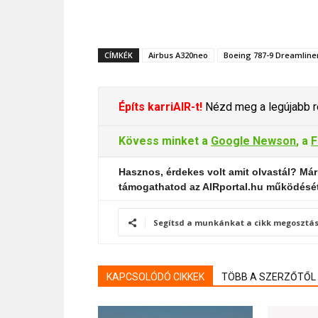
CÍMKÉK
Airbus A320neo
Boeing 787-9 Dreamline
Építs karriAIR-t!
Nézd meg a legújabb re
Kövess minket a
Google Newson
, a
F
Hasznos, érdekes volt amit olvastál? Már
támogathatod az AIRportal.hu működésé
Segítsd a munkánkat a cikk megosztás
KAPCSOLÓDÓ CIKKEK
TÖBB A SZERZŐTŐL