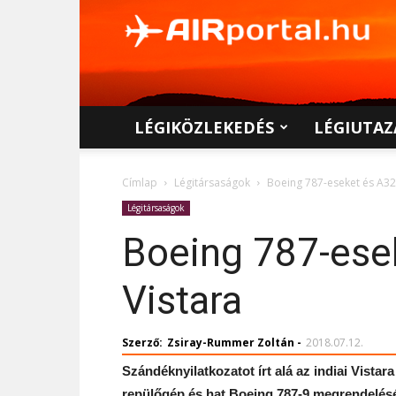
AIRportal.hu
LÉGIKÖZLEKEDÉS
LÉGIUTAZ
Címlap
Légitársaságok
Boeing 787-eseket és A320
Légitársaságok
Boeing 787-esek
Vistara
Szerző:
Zsiray-Rummer Zoltán
-
2018.07.12.
Szándéknyilatkozatot írt alá az indiai Vista
repülőgép és hat Boeing 787-9 megrendelésérő