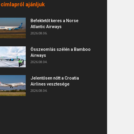
 címlapról ajánljuk
Befektetőt keres a Norse
Atlantic Airways
2026.08.06.
Összeomlás szélén a Bamboo
Airways
2026.08.04.
Jelentősen nőtt a Croatia
Airlines vesztesége
2026.08.04.