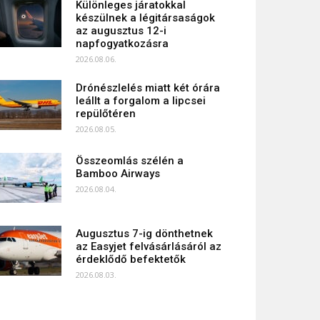
Különleges járatokkal
készülnek a légitársaságok
az augusztus 12-i
napfogyatkozásra
2026.08.06.
Drónészlelés miatt két órára
leállt a forgalom a lipcsei
repülőtéren
2026.08.05.
Összeomlás szélén a
Bamboo Airways
2026.08.04.
Augusztus 7-ig dönthetnek
az Easyjet felvásárlásáról az
érdeklődő befektetők
2026.08.03.