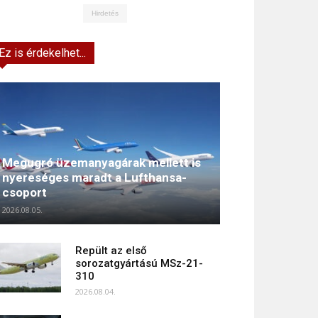
Hirdetés
Ez is érdekelhet...
Megugró üzemanyagárak mellett is
nyereséges maradt a Lufthansa-
csoport
2026.08.05.
Repült az első
sorozatgyártású MSz-21-
310
2026.08.04.