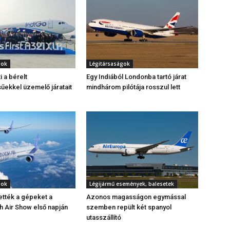
gok
Légitársaságok
 a bérelt
Egy Indiából Londonba tartó járat
űekkel üzemelő járatait
mindhárom pilótája rosszul lett
gok
Légijármű események, balesetek
vették a gépeket a
Azonos magasságon egymással
 Air Show első napján
szemben repült két spanyol
utasszállító