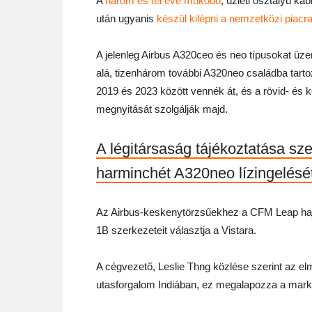
A
három és fél éve működő
, üzleti osztályú ka
után ugyanis
készül kilépni a nemzetközi piacr
A jelenleg Airbus A320ceo és neo típusokat üzem
alá, tizenhárom további A320neo családba tarto
2019 és 2023 között vennék át, és a rövid- és kö
megnyitását szolgálják majd.
A légitársaság tájékoztatása sze
harminchét A320neo lízingelését
Az Airbus-keskenytörzsűekhez a CFM Leap hajt
1B szerkezeteit választja a Vistara.
A cégvezető, Leslie Thng közlése szerint az el
utasforgalom Indiában, ez megalapozza a marká