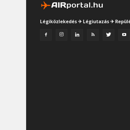
Légiközlekedés ✈ Légiutazás ✈ Repül