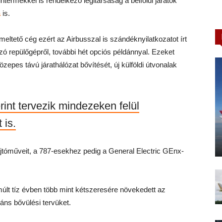
bintermékkel is rendelkező légitársaság a belföldi járatok
a
is.
eltető cég ezért az Airbusszal is szándéknyilatkozatot írt
zó repülőgépről, további hét opciós példánnyal. Ezeket
zepes távú járathálózat bővítését, új külföldi útvonalak
rint tervezik mindezeken felül
 is.
óműveit, a 787-esekhez pedig a General Electric GEnx-
múlt tíz évben több mint kétszeresére növekedett az
ns bővülési tervüket.