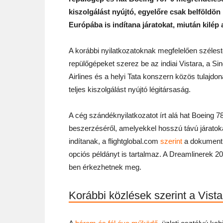
kiszolgálást nyújtó, egyelőre csak belföldö
Európába is indítana járatokat, miután kilép
A korábbi nyilatkozatoknak megfelelően széles
repülőgépeket szerez be az indiai Vistara, a Si
Airlines és a helyi Tata konszern közös tulajdon
teljes kiszolgálást nyújtó légitársaság.
A cég szándéknyilatkozatot írt alá hat Boeing 7
beszerzéséről, amelyekkel hosszú távú járatok
indítanak, a flightglobal.com
szerint
a dokument
opciós példányt is tartalmaz. A Dreamlinerek 2
ben érkezhetnek meg.
Korábbi közlések szerint a Vist