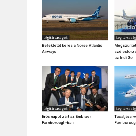
Légitársaságok
Légitársasá
Befektetőt keres a Norse Atlantic
Megszünteti
Airways
szélestörzs
az Indi Go
Légitársaságok
Légitársasá
Erős napot zárt az Embraer
Tucatjával 
Farnborough-ban
Farnborough