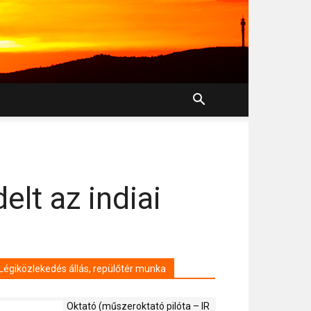
lt az indiai
Légiközlekedés állás, repülőtér munka
Oktató (műszeroktató pilóta – IR