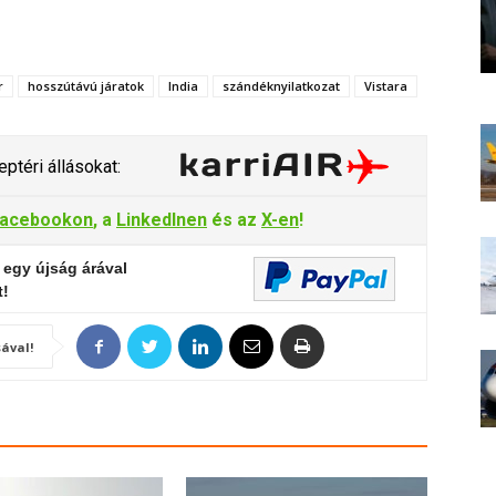
r
hosszútávú járatok
India
szándéknyilatkozat
Vistara
ptéri állásokat:
acebookon
, a
LinkedInen
és az
X-en
!
 egy újság árával
t!
ával!