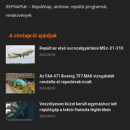
REPNAPtár – Repülőnap, airshow, repülős programok,
rendezvények
A címlapról ajánljuk
Repült az első sorozatgyártású MSz-21-310
2026.08.04.
Az FAA 471 Boeing 737 MAX vizsgálatát
rendelte el repedések miatt
2026.08.08.
Veszélyesen közel került egymáshoz két
repülőgép a tokiói Haneda légterében
2026.08.05.