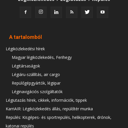
A tartalomból
Légiközlekedési hírek
Magyar légiközlekedés, Ferihegy
Légitársaságok
Légiáru-szállítás, air cargo
Repülőgépgyártók, légiipar
Léginavigációs szolgáltatók
Légiutazás hírek, cikkek, információk, tippek
KarriAIR: Légiközlekedés állás, repülőtér munka
Repülés: Kisgépes- és sportrepülés, helikopterek, drónok,
katonai repülés