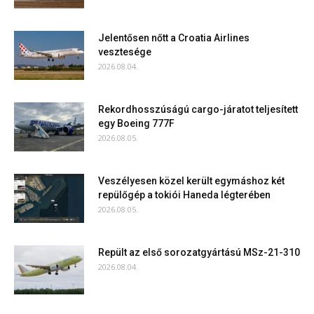
Jelentősen nőtt a Croatia Airlines
vesztesége
2026.08.04.
Rekordhosszúságú cargo-járatot teljesített
egy Boeing 777F
2026.08.05.
Veszélyesen közel került egymáshoz két
repülőgép a tokiói Haneda légterében
2026.08.05.
Repült az első sorozatgyártású MSz-21-310
2026.08.04.