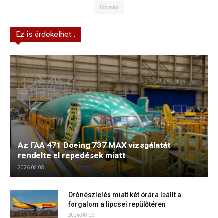
Hirdetés
Ez is érdekelhet...
Az FAA 471 Boeing 737 MAX vizsgálatát
rendelte el repedések miatt
2026.08.08.
Drónészlelés miatt két órára leállt a
forgalom a lipcsei repülőtéren
2026.08.05.