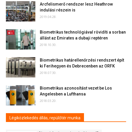
Arcfelismerő rendszer lesz Heathrow
indulási részein is
2019.04.28.
Biometrikus technológiával rövidíti a sorban
állást az Emirates a dubaji reptéren
2018.10.30.
Biometrikus határellenőrzési rendszert épít
ki Ferihegyen és Debrecenben az ORFK
2018.07.30.
Biometrikus azonosítást vezet be Los
Angelesben a Lufthansa
2018.03.20.
Légiközlekedés állás, repülőtér munka