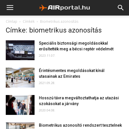
Címlap
Címkék
Biometrikus azonosítás
Címke: biometrikus azonosítás
Speciális biztonsági megoldásokkal
erősítették meg a bécsi reptér védelmét
2023.11.07.
Érintésmentes megoldásokat kínál
utasainak az Emirates
2021.09.28.
Hosszú távra megváltoztathatja az utazási
szokásokat a járvány
2020.04.08.
Biometrikus azonosító rendszert tesztelnek