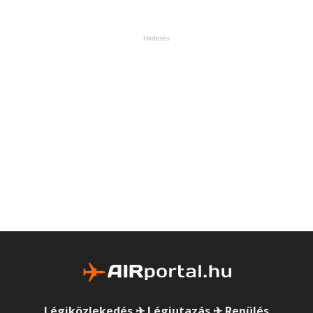
Hirdetés
Légiközlekedés ✈ Légiutazás ✈ Repülés