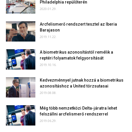
Philadelphia repülőterén
2020.01.29.
Arcfelismerő rendszert tesztel az Iberia
Barajason
2019.11.22.
A biometrikus azonosítástól remélik a
reptéri folyamatok felgyorsítását
2019.10.16.
Kedvezménnyel jutnak hozzá a biometrikus
azonosításhoz a United törzsutasai
2019.08.08.
Még több nemzetközi Delta-járatra lehet
felszállni arcfelismerő rendszerrel
2019.06.29.