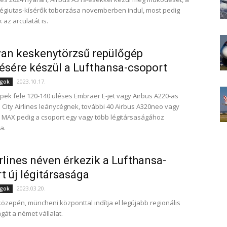
 légiutas-kísérők toborzása novemberben indul, most pedig
az arculatát is.
an keskenytörzsű repülőgép
ésére készül a Lufthansa-csoport
2023.10.17.
ágok
pek fele 120-140 üléses Embraer E-jet vagy Airbus A220-as
j City Airlines leánycégnek, további 40 Airbus A320neo vagy
 MAX pedig a csoport egy vagy több légitársaságához
a.
irlines néven érkezik a Lufthansa-
t új légitársasága
2023.03.20.
ágok
 közepén, müncheni központtal indítja el legújabb regionális
gát a német vállalat.