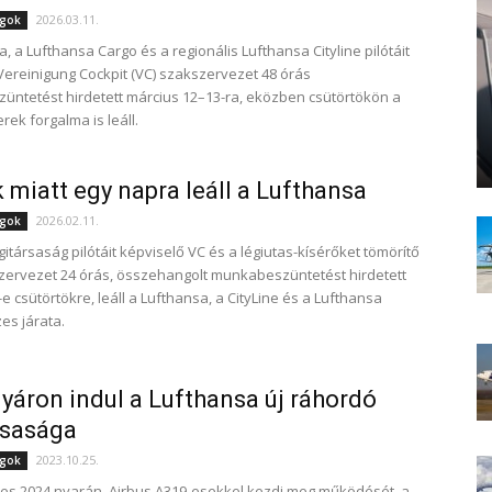
2026.03.11.
ágok
, a Lufthansa Cargo és a regionális Lufthansa Cityline pilótáit
Vereinigung Cockpit (VC) szakszervezet 48 órás
ntetést hirdetett március 12–13-ra, eközben csütörtökön a
rek forgalma is leáll.
k miatt egy napra leáll a Lufthansa
2026.02.11.
ágok
itársaság pilótáit képviselő VC és a légiutas-kísérőket tömörítő
ervezet 24 órás, összehangolt munkabeszüntetést hirdetett
e csütörtökre, leáll a Lufthansa, a CityLine és a Lufthansa
es járata.
yáron indul a Lufthansa új ráhordó
rsasága
2023.10.25.
ágok
lines 2024 nyarán, Airbus A319-esekkel kezdi meg működését, a