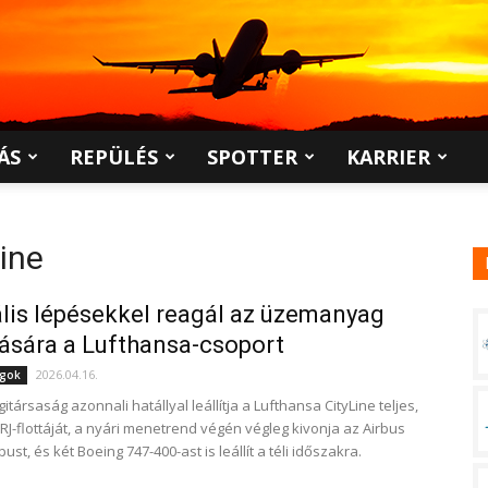
ÁS
REPÜLÉS
SPOTTER
KARRIER
ine
lis lépésekkel reagál az üzemanyag
ására a Lufthansa-csoport
2026.04.16.
ágok
itársaság azonnali hatállyal leállítja a Lufthansa CityLine teljes,
RJ-flottáját, a nyári menetrend végén végleg kivonja az Airbus
pust, és két Boeing 747-400-ast is leállít a téli időszakra.