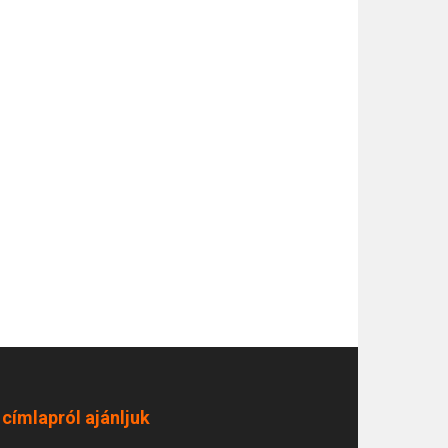
 címlapról ajánljuk