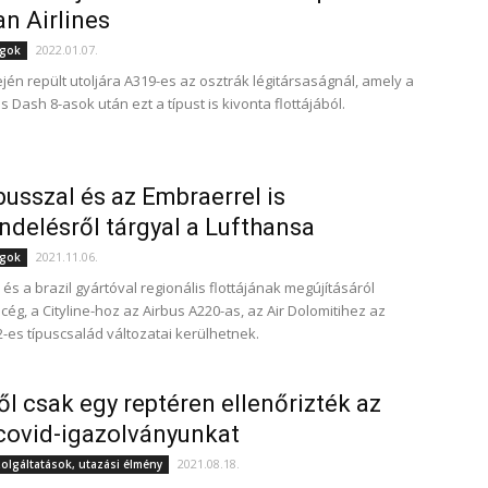
an Airlines
2022.01.07.
ágok
ején repült utoljára A319-es az osztrák légitársaságnál, amely a
 Dash 8-asok után ezt a típust is kivonta flottájából.
busszal és az Embraerrel is
delésről tárgyal a Lufthansa
2021.11.06.
ágok
és a brazil gyártóval regionális flottájának megújításáról
cég, a Cityline-hoz az Airbus A220-as, az Air Dolomitihez az
-es típuscsalád változatai kerülhetnek.
l csak egy reptéren ellenőrizték az
covid-igazolványunkat
2021.08.18.
zolgáltatások, utazási élmény