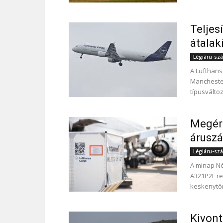
Teljes
átalak
Légiáru-szál
A Lufthans
Manchester
típusváltoz
Megérk
áruszá
Légiáru-szál
A minap Né
A321P2F rep
keskenytör
Kivont