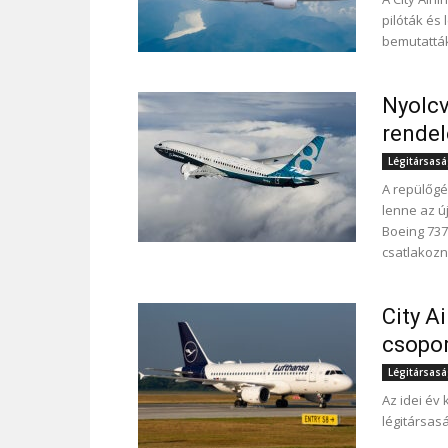
pilóták és
bemutatták 
Nyolcv
rendel
Légitársas
A repülőgé
lenne az ú
Boeing 737
csatlakozn
City A
csopor
Légitársas
Az idei év
légitársasá