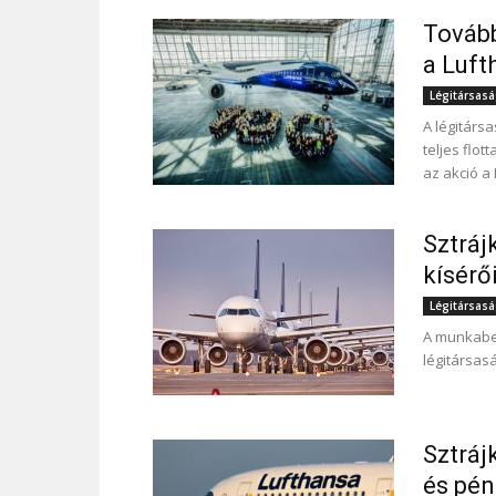
Tovább
a Luft
Légitársas
A légitárs
teljes flot
az akció a 
Sztráj
kísérő
Légitársas
A munkabes
légitársasá
Sztráj
és pé