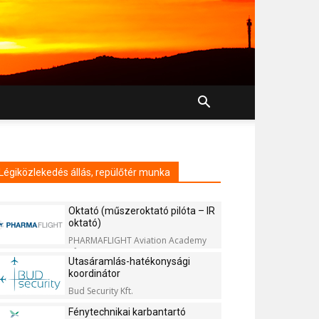
Légiközlekedés állás, repülőtér munka
Oktató (műszeroktató pilóta – IR
oktató)
PHARMAFLIGHT Aviation Academy
Kft.
Utasáramlás-hatékonysági
koordinátor
Bud Security Kft.
Fénytechnikai karbantartó