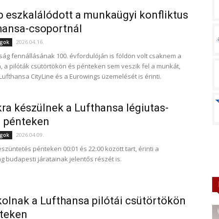
 eszkalálódott a munkaügyi konfliktus
hansa-csoportnál
2026.04.16.
ágok
aság fennállásának 100. évfordulóján is földön volt csaknem a
ta, a pilóták csütörtökön és pénteken sem veszik fel a munkát,
Lufthansa CityLine és a Eurowings üzemelését is érinti.
kra készülnek a Lufthansa légiutas-
i pénteken
2026.04.09.
ágok
züntetés pénteken 00:01 és 22:00 között tart, érinti a
g budapesti járatainak jelentős részét is.
kolnak a Lufthansa pilótái csütörtökön
nteken