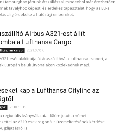
n Hamburgban jártunk átszállással, mindenhol már érezhetően
nak tavalyhoz képest, és érdekes tapasztalat, hogy az EU-s
olás alig érdekelte a hatósági embereket.
uszállító Airbus A321-est állít
omba a Lufthansa Cargo
2021.07.07.
lítás, air cargo
A321-esét alakíttatja át áruszállítóvá a Lufthansa-csoport, a
k Európán belüli útvonalakon közlekednek majd.
seket kap a Lufthansa Cityline az
égtől
2018.10.15.
ágok
a regionális leányvállalata dűlőre jutott a német
zettel az A319-esek regionális üzemeltetésének kérdése
yugdíjazásról is.