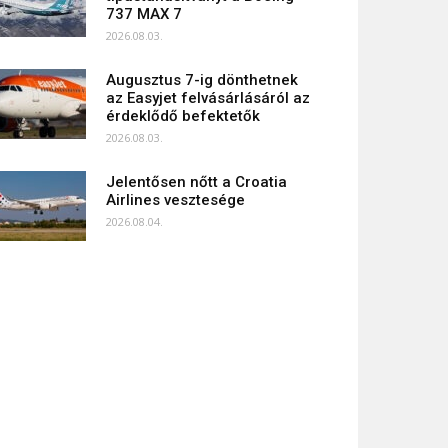
737 MAX 7
2026.08.03.
Augusztus 7-ig dönthetnek
az Easyjet felvásárlásáról az
érdeklődő befektetők
2026.08.03.
Jelentősen nőtt a Croatia
Airlines vesztesége
2026.08.04.