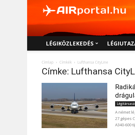
AIRportal.hu
LÉGIKÖZLEKEDÉS
LÉGIUTAZ
Címlap
Címkék
Lufthansa CityLine
Címke: Lufthansa CityL
Radiká
drágul
Légitársas
A német lég
27 gépes C
A340-600 tí