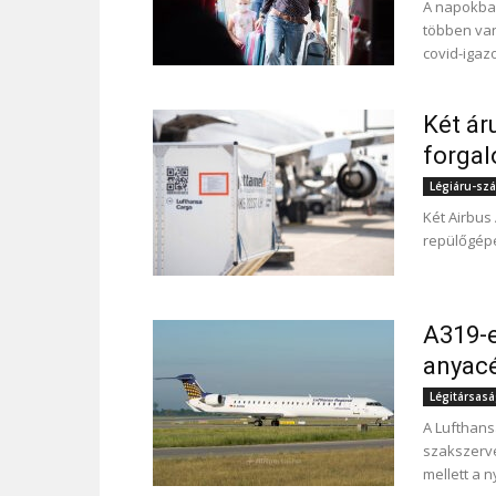
A napokba
többen van
covid-igaz
Két ár
forgal
Légiáru-szál
Két Airbus 
repülőgépe
A319-e
anyac
Légitársas
A Lufthans
szakszerve
mellett a n