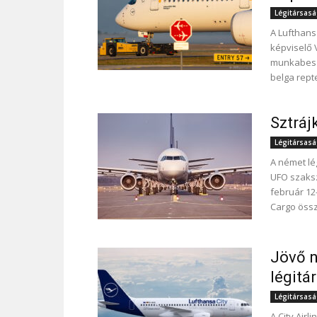
Légitársas
A Lufthansa
képviselő 
munkabeszü
belga repte
Sztráj
Légitársas
A német lég
UFO szaksz
február 12-
Cargo össz
Jövő n
légitá
Légitársas
A City Air