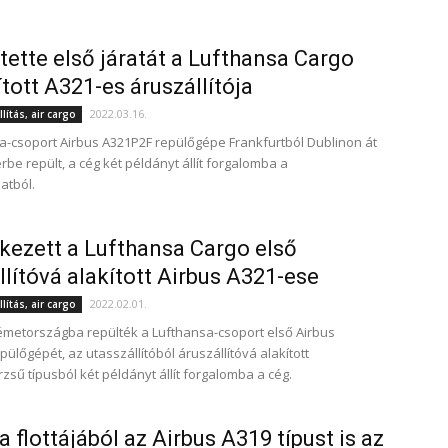
ítette első járatát a Lufthansa Cargo
ított A321-es áruszállítója
2022.03.16.
lítás, air cargo
a-csoport Airbus A321P2F repülőgépe Frankfurtból Dublinon át
be repült, a cég két példányt állít forgalomba a
atból.
ezett a Lufthansa Cargo első
llítóvá alakított Airbus A321-ese
2022.02.01.
lítás, air cargo
metországba repülték a Lufthansa-csoport első Airbus
ülőgépét, az utasszállítóból áruszállítóvá alakított
zsű típusból két példányt állít forgalomba a cég.
a flottájából az Airbus A319 típust is az