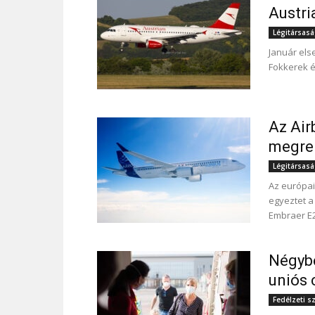
Austri
Légitársas
Január els
Fokkerek és
Az Air
megren
Légitársas
Az európai 
egyeztet a 
Embraer E2
Négybő
uniós 
Fedélzeti s