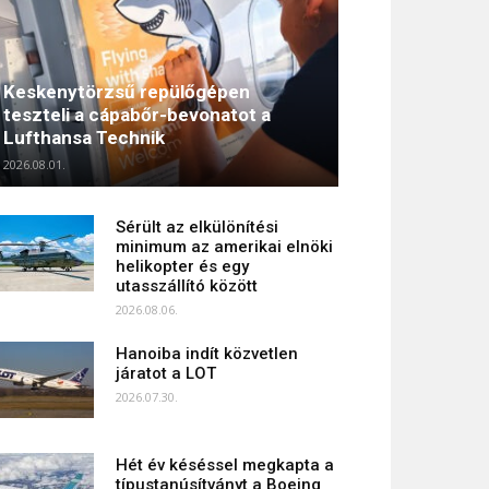
Keskenytörzsű repülőgépen
teszteli a cápabőr-bevonatot a
Lufthansa Technik
2026.08.01.
Sérült az elkülönítési
minimum az amerikai elnöki
helikopter és egy
utasszállító között
2026.08.06.
Hanoiba indít közvetlen
járatot a LOT
2026.07.30.
Hét év késéssel megkapta a
típustanúsítványt a Boeing