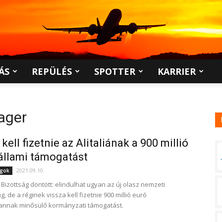
ÁS
REPÜLÉS
SPOTTER
KARRIER
ager
kell fizetnie az Alitaliának a 900 millió
állami támogatást
2021.09.10.
ágok
 Bizottság döntött: elindulhat ugyan az új olasz nemzeti
g, de a réginek vissza kell fizetnie 900 millió euró
annak minősülő kormányzati támogatást.