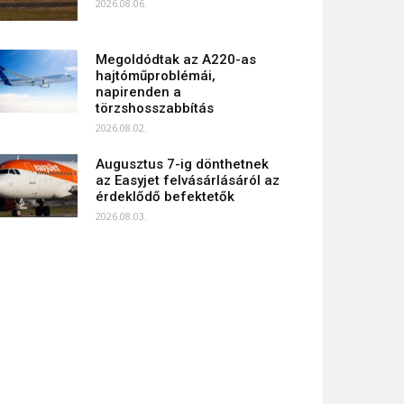
2026.08.06.
Megoldódtak az A220-as
hajtóműproblémái,
napirenden a
törzshosszabbítás
2026.08.02.
Augusztus 7-ig dönthetnek
az Easyjet felvásárlásáról az
érdeklődő befektetők
2026.08.03.