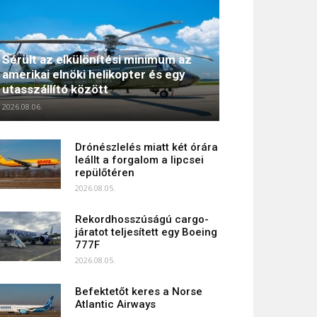
Sérült az elkülönítési minimum az
amerikai elnöki helikopter és egy
utasszállító között
2026.08.06.
Drónészlelés miatt két órára
leállt a forgalom a lipcsei
repülőtéren
2026.08.05.
Rekordhosszúságú cargo-
járatot teljesített egy Boeing
777F
2026.08.05.
Befektetőt keres a Norse
Atlantic Airways