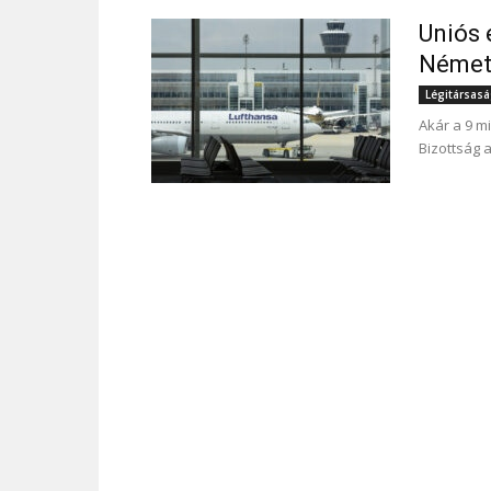
Uniós 
Német
Légitársas
Akár a 9 mi
Bizottság 