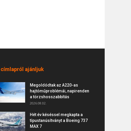
 címlapról ajánljuk
Megoldódtak az A220-as
hajtóműproblémái, napirenden
a törzshosszabbítás
2026.08.02.
Hét év késéssel megkapta a
típustanúsítványt a Boeing 737
MAX 7