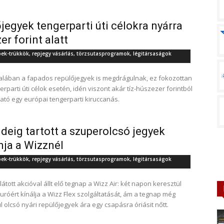
jegyek tengerparti úti célokra nyárra
er forint alatt
pek-trükkök, repjegy vásárlás, törzsutasprogramok, légitársaságok
alában a fapados repülőjegyek is megdrágulnak, ez fokozottan
erparti úti célok esetén, idén viszont akár tíz-húszezer forintból
ató egy európai tengerparti kiruccanás.
ideig tartott a szuperolcsó jegyek
ja a Wizznél
pek-trükkök, repjegy vásárlás, törzsutasprogramok, légitársaságok
átott akcióval állt elő tegnap a Wizz Air: két napon keresztül
uróért kínálja a Wizz Flex szolgáltatását, ám a tegnap még
l olcsó nyári repülőjegyek ára egy csapásra óriásit nőtt.