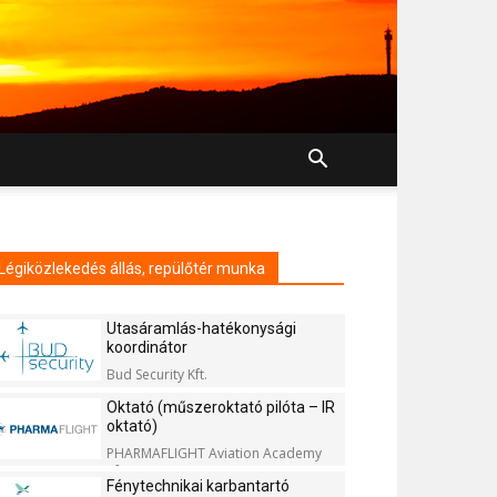
Légiközlekedés állás, repülőtér munka
Utasáramlás-hatékonysági
koordinátor
Bud Security Kft.
Oktató (műszeroktató pilóta – IR
oktató)
PHARMAFLIGHT Aviation Academy
Kft.
Fénytechnikai karbantartó