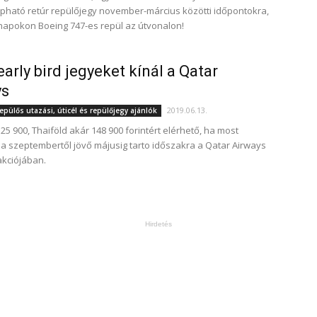
kapható retúr repülőjegy november-március közötti időpontokra,
napokon Boeing 747-es repül az útvonalon!
early bird jegyeket kínál a Qatar
ys
2019.06.13.
epülős utazási, úticél és repülőjegy ajánlók
25 900, Thaiföld akár 148 900 forintért elérhető, ha most
e a szeptembertől jövő májusig tarto időszakra a Qatar Airways
akciójában.
Hirdetés