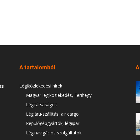
A tartalomból
A
és
Légiközlekedési hírek
Magyar légiközlekedés, Ferihegy
Légitársaságok
Légiáru-szállítás, air cargo
Repülőgépgyártók, légiipar
Léginavigációs szolgáltatók