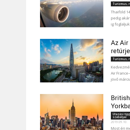
Turizmus, r
Thaiföld 14
pedig akár
ig foglalju
Az Air
retúrj
Turizmus, r
Kedvezmény
Air France
jövő márci
Britis
Yorkba
Utazási tip
szabályai
2019.09.10.
Most éri m