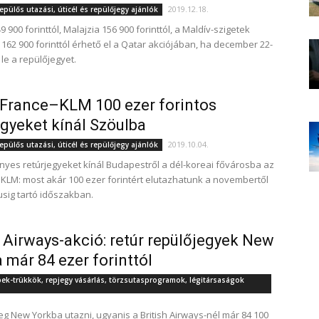
2019.12.18.
epülős utazási, úticél és repülőjegy ajánlók
9 900 forinttól, Malajzia 156 900 forinttól, a Maldív-szigetek
 162 900 forinttól érhető el a Qatar akciójában, ha december 22-
k le a repülőjegyet.
 France–KLM 100 ezer forintos
egyeket kínál Szöulba
2019.10.04.
epülős utazási, úticél és repülőjegy ajánlók
es retúrjegyeket kínál Budapestről a dél-koreai fővárosba az
–KLM: most akár 100 ezer forintért elutazhatunk a novembertől
usig tartó időszakban.
h Airways-akció: retúr repülőjegyek New
 már 84 ezer forinttól
pek-trükkök, repjegy vásárlás, törzsutasprogramok, légitársaságok
eg New Yorkba utazni, ugyanis a British Airways-nél már 84 100