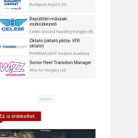
Budapest Airport Zrt.
Repülőtéri műszaki
eszközkezelő
Celebi Ground Handling Hungary Kft.
Oktató (oktató pilóta- VFR
oktató)
PHARMAFLIGHT Aviation Academy
Kft.
Senior Fleet Transition Manager
Wizz Air Hungary Ltd.
Hirdetés
Ez is érdekelhet...