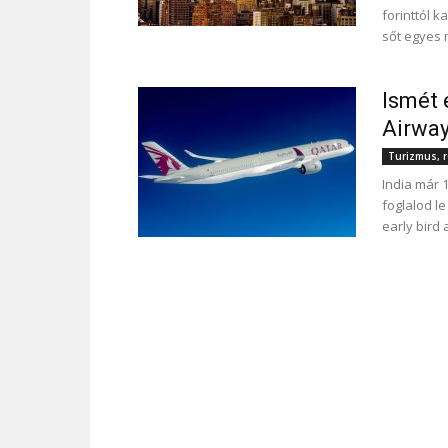
forinttól 
sőt egyes 
Ismét 
Airwa
Turizmus, r
India már 1
foglalod l
early bird 