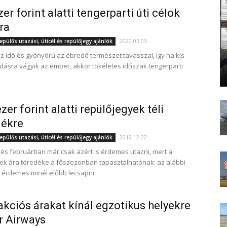
er forint alatti tengerparti úti célok
ra
2020.03.03.
epülős utazási, úticél és repülőjegy ajánlók
z idő és gyönyörű az ébredő természet tavasszal, így ha kis
dásra vágyik az ember, akkor tökéletes időszak tengerparti
zer forint alatti repülőjegyek téli
gékre
2019.12.22.
epülős utazási, úticél és repülőjegy ajánlók
és februárban már csak azért is érdemes utazni, mert a
ek ára töredéke a főszezonban tapasztalhatónak: az alábbi
a érdemes minél előbb lecsapni.
akciós árakat kínál egzotikus helyekre
r Airways