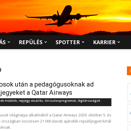
ÁS
REPÜLÉS
SPOTTER
KARRIER
ó
vosok után a pedagógusoknak ad
jegyeket a Qatar Airways
pek-trükkök, repjegy vásárlás, törzsutasprogramok, légitársaságok
sok világnapja alkalmából a Qatar Airways 2020. október 5. és
75 országban összesen 21 000 darab ajándék repülőjegyet kínál
roknak.