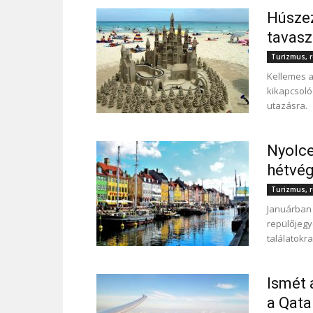
Húszez
tavasz
Turizmus, r
Kellemes a
kikapcsoló
utazásra.
Nyolce
hétvé
Turizmus, r
Januárban 
repülőjegy
találatokr
Ismét 
a Qata