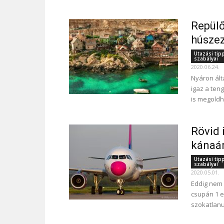
Repülő
húszez
Utazási tip
szabályai
2020.06.24.
Nyáron ált
igaz a teng
is megoldh
Rövid 
kánaán
Utazási tip
szabályai
2020.05.01.
Eddig nem l
csupán 1 e
szokatlanu