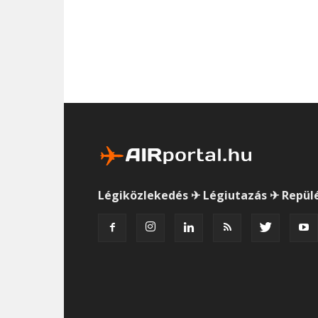
Légiközlekedés ✈ Légiutazás ✈ Repül