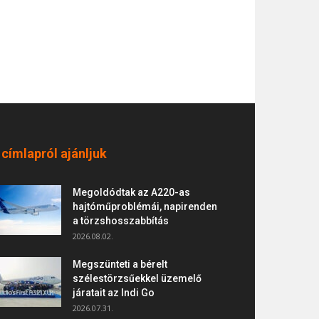
 címlapról ajánljuk
Megoldódtak az A220-as
hajtóműproblémái, napirenden
a törzshosszabbítás
2026.08.02.
Megszünteti a bérelt
szélestörzsűekkel üzemelő
járatait az Indi Go
2026.07.31.