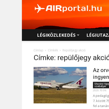
AIRportal.hu
LÉGIKÖZLEKEDÉS
LÉGIUTAZ
Címlap
Címkék
Repülőjegy akció
Címke: repülőjegy akci
Az or
ingyen
Utazási tip
szabályai
2020.10.06.
A pedagógu
7. között 
fel a taná