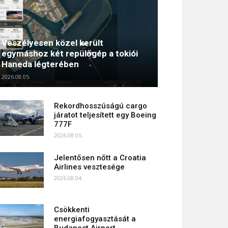
Veszélyesen közel került
egymáshoz két repülőgép a tokiói
Haneda légterében
2026.08.05.
Rekordhosszúságú cargo
járatot teljesített egy Boeing
777F
2026.08.05.
Jelentősen nőtt a Croatia
Airlines vesztesége
2026.08.04.
Csökkenti
energiafogyasztását a