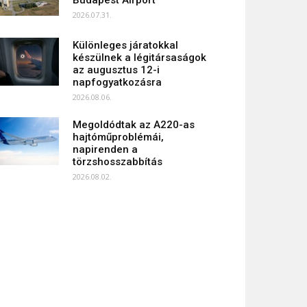
Budapest Airport
2026.07.31.
Különleges járatokkal
készülnek a légitársaságok
az augusztus 12-i
napfogyatkozásra
2026.08.06.
Megoldódtak az A220-as
hajtóműproblémái,
napirenden a
törzshosszabbítás
2026.08.02.