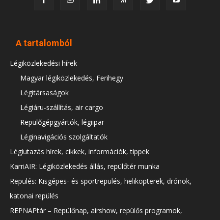
A tartalomból
Légiközlekedési hírek
Magyar légiközlekedés, Ferihegy
Légitársaságok
Légiáru-szállítás, air cargo
Repülőgépgyártók, légiipar
Léginavigációs szolgáltatók
Légiutazás hírek, cikkek, információk, tippek
KarriAIR: Légiközlekedés állás, repülőtér munka
Repülés: Kisgépes- és sportrepülés, helikopterek, drónok,
katonai repülés
REPNAPtár – Repülőnap, airshow, repülős programok,