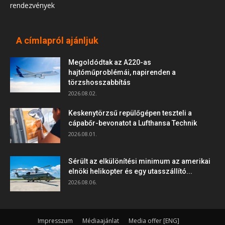
rendezvények
A címlapról ajánljuk
Megoldódtak az A220-as
hajtóműproblémái, napirenden a
törzshosszabbítás
2026.08.02.
Keskenytörzsű repülőgépen teszteli a
cápabőr-bevonatot a Lufthansa Technik
2026.08.01.
Sérült az elkülönítési minimum az amerikai
elnöki helikopter és egy utasszállító...
2026.08.06.
Impresszum
Médiaajánlat
Media offer [ENG]