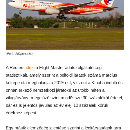
(Fotó: AIRportal.hu)
A Reuters
idézi
a Flight Master adatszolgáltató cég
statisztikáit, amely szerint a belföldi járatok száma március
közepe óta meghaladja a 2019-est, viszont a Kínába induló és
onnan érkező nemzetközi járatoké az utóbbi héten a
világjárványt megelőző szint mindössze 30 százalékát érte el,
bár ez is jelentős javulás az év eleji 10 százalék körüli
értékhez képest.
Egy másik elemzőcég jelentése szerint a légitársaságok arra