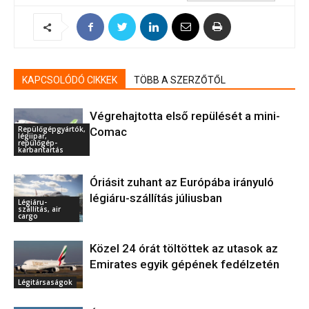
KAPCSOLÓDÓ CIKKEK
TÖBB A SZERZŐTŐL
Végrehajtotta első repülését a mini-
Repülőgépgyártók,
Comac
légiipar,
repülőgép-
karbantartás
Óriásit zuhant az Európába irányuló
légiáru-szállítás júliusban
Légiáru-
szállítás, air
cargo
Közel 24 órát töltöttek az utasok az
Emirates egyik gépének fedélzetén
Légitársaságok