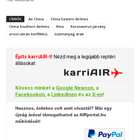
Fotó: AIRportal.hu
CÍMKÉK
Air China
China Eastern Airlines
China Southern Airlines
Kína
Koronavírus-járvány
orosz-ukrán konfliktus
üzemanyag árak
Építs karriAIR-t!
Nézd meg a legújabb reptéri
állásokat:
Kövess minket a
Google Newson
, a
Facebookon
, a
LinkedInen
és az
X-en
!
Hasznos, érdekes volt amit olvastál? Már egy
újság árával támogathatod az AIRportal.hu
működését!