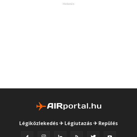
Hirdetés
Légiközlekedés ✈ Légiutazás ✈ Repülés