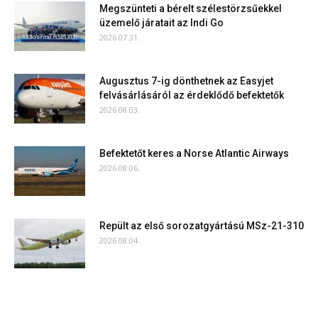
Megszünteti a bérelt szélestörzsűekkel
üzemelő járatait az Indi Go
2026.07.31.
Augusztus 7-ig dönthetnek az Easyjet
felvásárlásáról az érdeklődő befektetők
2026.08.03.
Befektetőt keres a Norse Atlantic Airways
2026.08.06.
Repült az első sorozatgyártású MSz-21-310
2026.08.04.