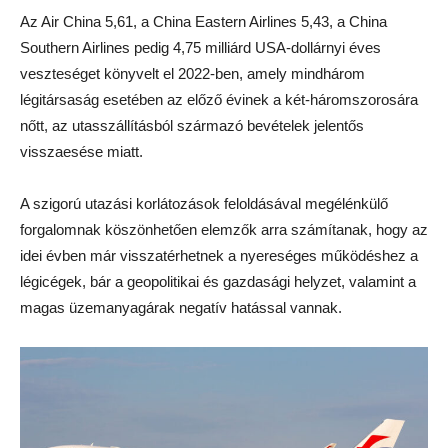
Az Air China 5,61, a China Eastern Airlines 5,43, a China
Southern Airlines pedig 4,75 milliárd USA-dollárnyi éves
veszteséget könyvelt el 2022-ben, amely mindhárom
légitársaság esetében az előző évinek a két-háromszorosára
nőtt, az utasszállításból származó bevételek jelentős
visszaesése miatt.
A szigorú utazási korlátozások feloldásával megélénkülő
forgalomnak köszönhetően elemzők arra számítanak, hogy az
idei évben már visszatérhetnek a nyereséges működéshez a
légicégek, bár a geopolitikai és gazdasági helyzet, valamint a
magas üzemanyagárak negatív hatással vannak.