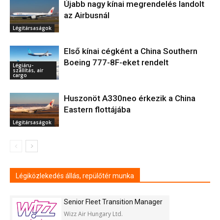
Újabb nagy kínai megrendelés landolt
az Airbusnál
Légitársaságok
Első kínai cégként a China Southern
Boeing 777-8F-eket rendelt
Légiáru-
szállítás, air
cargo
Huszonöt A330neo érkezik a China
Eastern flottájába
Légitársaságok
Légiközlekedés állás, repülőtér munka
Senior Fleet Transition Manager
Wizz Air Hungary Ltd.