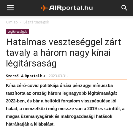
Címlap
Légitársaságok
Légitársaságok
Hatalmas veszteséggel zárt
tavaly a három nagy kínai
légitársaság
Szerző:
AIRportal.hu
-
2023.03.31.
Kína zéró-covid politikája óriási pénzügyi mínuszba
taszította az ország három legnagyobb légitársaságát
2022-ben, és bár a belföldi forgalom visszaépülése jól
halad, a nemzetközi még messze van a 2019-es szinttől, a
magas üzemanyagárak és makrogazdasági hatások
hátráltatják a kilábalást.