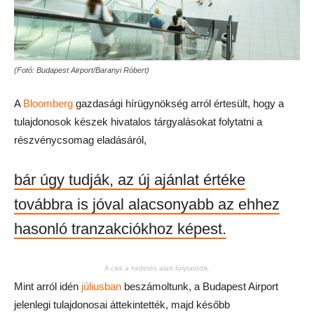
(Fotó: Budapest Airport/Baranyi Róbert)
A
Bloomberg
gazdasági hírügynökség arról értesült, hogy a
tulajdonosok készek hivatalos tárgyalásokat folytatni a
részvénycsomag eladásáról,
bár úgy tudják, az új ajánlat értéke
továbbra is jóval alacsonyabb az ehhez
hasonló tranzakciókhoz képest.
A cikk a hirdetés alatt folytatódik.
Mint arról idén
júliusban
beszámoltunk, a Budapest Airport
jelenlegi tulajdonosai áttekintették, majd később