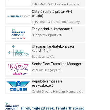
PHARMAFLIGHT Aviation Academy
Kft.
Oktató (oktató pilóta- VFR
oktató)
PHARMAFLIGHT Aviation Academy
Kft.
Fénytechnikai karbantartó
Budapest Airport Zrt.
Utasáramlás-hatékonysági
koordinátor
Bud Security Kft.
Senior Fleet Transition Manager
Wizz Air Hungary Ltd.
Repülőtéri műszaki
eszközkezelő
Celebi Ground Handling Hungary Kft.
Hírek, fejlesztések, fenntarthatóság