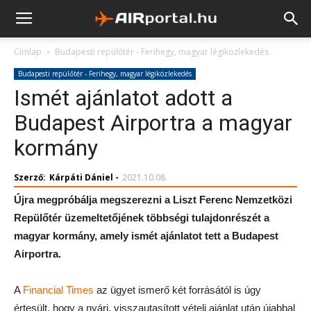
Címlap
Budapesti repülőtér - Ferihegy, magyar légiközlekedés
Budapesti repülőtér - Ferihegy, magyar légiközlekedés
Ismét ajánlatot adott a
Budapest Airportra a magyar
kormány
Szerző:
Kárpáti Dániel
-
2021.10.08.
Újra megpróbálja megszerezni a Liszt Ferenc Nemzetközi
Repülőtér üzemeltetőjének többségi tulajdonrészét a
magyar kormány, amely ismét ajánlatot tett a Budapest
Airportra.
A
Financial Times
az ügyet ismerő két forrásától is úgy
értesült, hogy a nyári, visszautasított vételi ajánlat után újabbal