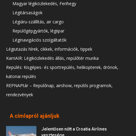
Magyar légiközlekedés, Ferihegy
Légitársaságok
Légiáru-szállítás, air cargo
Repülőgépgyártók, légiipar
Léginavigációs szolgáltatók
Légiutazás hírek, cikkek, információk, tippek
KarriAIR: Légiközlekedés állás, repülőtér munka
Repülés: Kisgépes- és sportrepülés, helikopterek, drónok,
katonai repülés
REPNAPtár – Repülőnap, airshow, repülős programok,
rendezvények
A címlapról ajánljuk
Jelentősen nőtt a Croatia Airlines
vesztesége