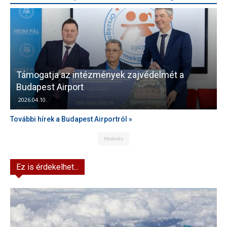
Támogatja az intézmények zajvédelmét a
V
Budapest Airport
2026.04.10.
További hírek a Budapest Airportról »
Hirdetés
Ez is érdekelhet...