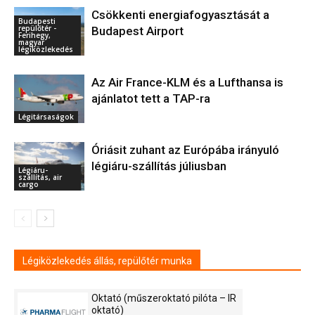
Csökkenti energiafogyasztását a
Budapesti
repülőtér -
Budapest Airport
Ferihegy,
magyar
légiközlekedés
Az Air France-KLM és a Lufthansa is
ajánlatot tett a TAP-ra
Légitársaságok
Óriásit zuhant az Európába irányuló
légiáru-szállítás júliusban
Légiáru-
szállítás, air
cargo
Légiközlekedés állás, repülőtér munka
Oktató (műszeroktató pilóta – IR
oktató)