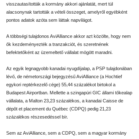
visszautasították a kormány akkori ajánlatát, mert túl
alacsonynak tartották a vételi összeget, amelyről egyébként
pontos adatok azóta sem láttak napvilágot.
A többségi tulajdonos AviAlliance akkor azt közölte, hogy nem
ők kezdeményezték a tranzakciót, és szeretnének
befektetőként az üzemeltető vállalat mögött maradni.
Az egyik legnagyobb kanadai nyugdíjalap, a PSP tulajdonában
lévő, de németországi bejegyzésű AviAlliance (a Hochtief
egykori reptérkezelő cége) 55,44 százalékot birtokol a
Budapest Airportban. Mellette a szingapúri GIC állami tőkealap
vállalata, a Malton 23,23 százalékos, a kanadai Caisse de
dépôt et placement du Québec (CDPQ) pedig 21,23
százalékos részesedéssel bír.
Sem az AviAlliance, sem a CDPQ, sem a magyar kormány