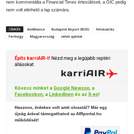
nem kommentálta a Financial Times értesüléseit, a GIC pedig
nem volt elérhető a lap számára.
CÍMKÉK
AviAlliance
Budapest Airport (BUD)
felvásárlás
Ferihegy
Magyarország
vételi ajánlat
Építs karriAIR-t!
Nézd meg a legújabb reptéri
állásokat:
Kövess minket a
Google Newson
, a
Facebookon
, a
LinkedInen
és az
X-en
!
Hasznos, érdekes volt amit olvastál? Már egy
újság árával támogathatod az AIRportal.hu
működését!