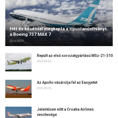
Hét év késéssel megkapta a típustanúsítványt
a Boeing 737 MAX 7
2026.08.03.
Repült az első sorozatgyártású MSz-21-310
2026.08.04.
Az Apollo vásárolja fel az Easyjetet
2026.08.06.
Jelentősen nőtt a Croatia Airlines
vesztesége