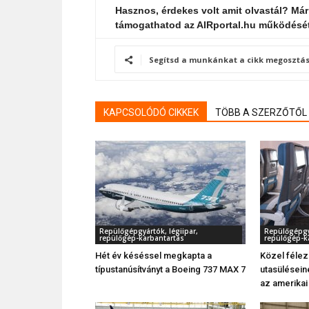
Hasznos, érdekes volt amit olvastál? Már
támogathatod az AIRportal.hu működésé
Segítsd a munkánkat a cikk megosztás
KAPCSOLÓDÓ CIKKEK
TÖBB A SZERZŐTŐL
Repülőgépgyártók, légiipar,
Repülőgépgyá
repülőgép-karbantartás
repülőgép-k
Hét év késéssel megkapta a
Közel féle
típustanúsítványt a Boeing 737 MAX 7
utasüléseine
az amerikai