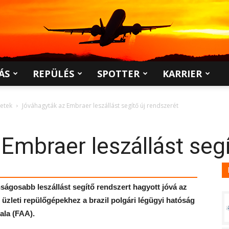
ÁS
REPÜLÉS
SPOTTER
KARRIER
jetek
Jóváhagyták az Embraer leszállást segítő új rendszerét
Embraer leszállást segí
ságosabb leszállást segítő rendszert hagyott jóvá az
üzleti repülőgépekhez a brazil polgári légügyi hatóság
ala (FAA).