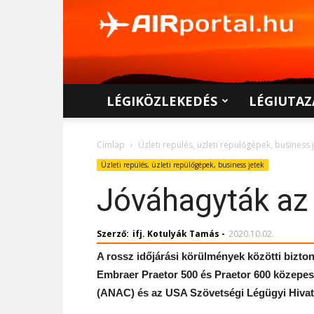
AIRportal.hu
LÉGIKÖZLEKEDÉS
LÉGIUTAZ
Címlap
Üzleti repülés, üzleti repülőgépek, business 
Üzleti repülés, üzleti repülőgépek, business jetek
Jóváhagyták az 
Szerző:
ifj. Kotulyák Tamás
-
2020.10.02.
A rossz időjárási körülmények közötti bizton
Embraer Praetor 500 és Praetor 600 közepes 
(ANAC) és az USA Szövetségi Légügyi Hivat