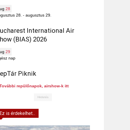
aug
28
gusztus 28.
-
augusztus 29.
ucharest International Air
how (BIAS) 2026
aug
29
gész nap
epTár Piknik
További repülőnapok, airshow-k itt
Hirdetés
Ez is érdekelhet...