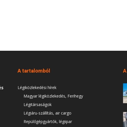
A tartalomból
A
és
Légiközlekedési hírek
Magyar légiközlekedés, Ferihegy
Légitársaságok
Légiáru-szállítás, air cargo
Repülőgépgyártók, légiipar