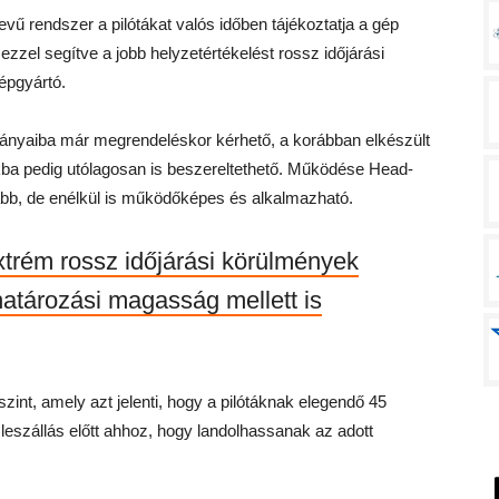
ű rendszer a pilótákat valós időben tájékoztatja a gép
zzel segítve a jobb helyzetértékelést rossz időjárási
gépgyártó.
ldányaiba már megrendeléskor kérhető, a korábban elkészült
ba pedig utólagosan is beszereltethető. Működése Head-
bb, de enélkül is működőképes és alkalmazható.
xtrém rossz időjárási körülmények
határozási magasság mellett is
szint, amely azt jelenti, hogy a pilótáknak elegendő 45
eszállás előtt ahhoz, hogy landolhassanak az adott