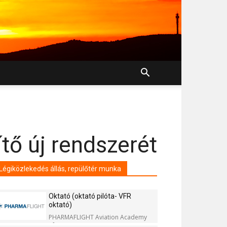
tő új rendszerét
Légiközlekedés állás, repülőtér munka
Oktató (oktató pilóta- VFR
oktató)
PHARMAFLIGHT Aviation Academy
Kft.