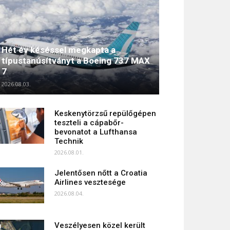
Hét év késéssel megkapta a
típustanúsítványt a Boeing 737 MAX
7
2026.08.03.
Keskenytörzsű repülőgépen
teszteli a cápabőr-
bevonatot a Lufthansa
Technik
2026.08.01.
Jelentősen nőtt a Croatia
Airlines vesztesége
2026.08.04.
Veszélyesen közel került