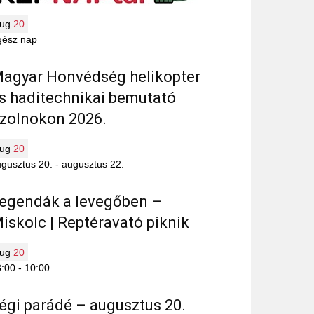
aug
20
gész nap
agyar Honvédség helikopter
s haditechnikai bemutató
zolnokon 2026.
aug
20
gusztus 20.
-
augusztus 22.
egendák a levegőben –
iskolc | Reptéravató piknik
aug
20
8:00
-
10:00
égi parádé – augusztus 20.