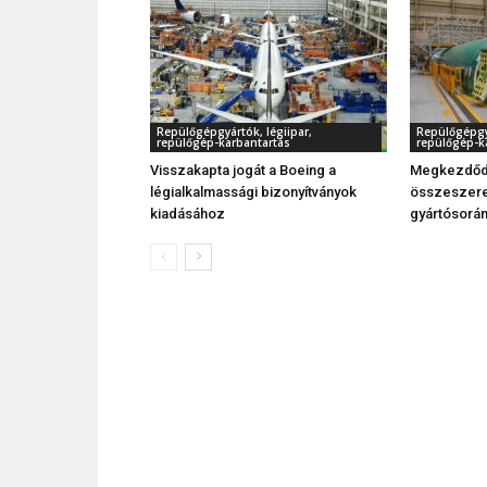
Repülőgépgyártók, légiipar,
Repülőgépgyá
repülőgép-karbantartás
repülőgép-k
Visszakapta jogát a Boeing a
Megkezdődö
légialkalmassági bizonyítványok
összeszerel
kiadásához
gyártósorá