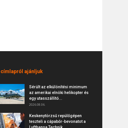
 címlapról ajánljuk
Sérült az elkülönítési minimum
az amerikai elnöki helikopter és
egy utasszállító...
2026.08.06.
Keskenytörzsű repülőgépen
teszteli a cápabőr-bevonatot a
Lufthansa Technik