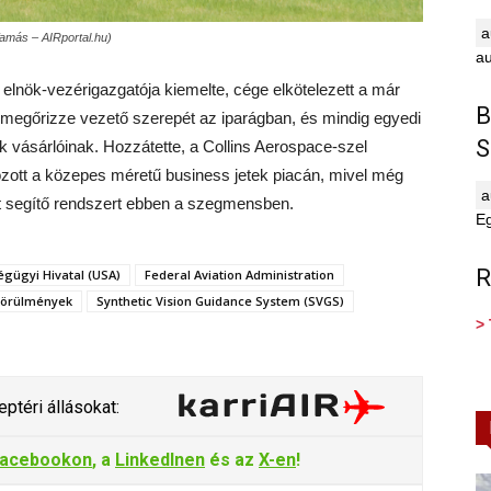
 Tamás – AIRportal.hu)
au
elnök-vezérigazgatója kiemelte, cége elkötelezett a már
B
y megőrizze vezető szerepét az iparágban, és mindig egyedi
S
 vásárlóinak. Hozzátette, a Collins Aerospace-szel
ozott a közepes méretű business jetek piacán, mivel még
t segítő rendszert ebben a szegmensben.
E
R
égügyi Hivatal (USA)
Federal Aviation Administration
 körülmények
Synthetic Vision Guidance System (SVGS)
> 
ptéri állásokat:
acebookon
, a
LinkedInen
és az
X-en
!