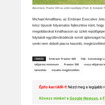
Illusztráció, Praetor 600-as üzleti repülőgép (Fotó: ifj. Kotulyák
Michael Amalfitano, az Embraer Executive Jets 
kész típusok folyamatos fejlesztése iránt, hog
megoldásokat kínálhasson az üzleti repülőgépek
folytatott együttműködésük ismét újdonságot h
senki nem dobott piacra hasonló, megközelítés
CÍMKÉK
Embraer Praetor 600
FAA - Szövetségi L
időjárási minimum
Praetor 500
rossz időjárási
tanúsítás
vizuális megközelítés
Építs karriAIR-t!
Nézd meg a legújabb re
Kövess minket a
Google Newson
, a
F