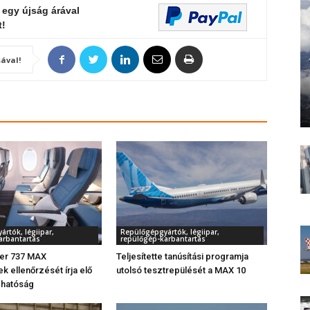
 egy újság árával
t!
ával!
rtók, légiipar,
Repülőgépgyártók, légiipar,
arbantartás
repülőgép-karbantartás
zer 737 MAX
Teljesítette tanúsítási programja
k ellenőrzését írja elő
utolsó tesztrepülését a MAX 10
 hatóság