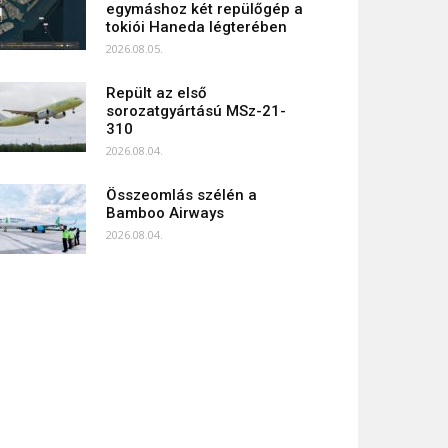
egymáshoz két repülőgép a
tokiói Haneda légterében
2026.08.05.
Repült az első
sorozatgyártású MSz-21-
310
2026.08.04.
Összeomlás szélén a
Bamboo Airways
2026.08.04.