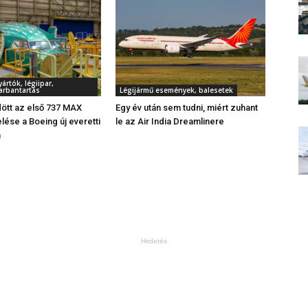
rtók, légiipar,
arbantartás
Légijármű események, balesetek
tt az első 737 MAX
Egy év után sem tudni, miért zuhant
ése a Boeing új everetti
le az Air India Dreamlinere
n
Hirdetés