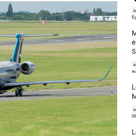
E
M
é
S
au
L
M
0
L