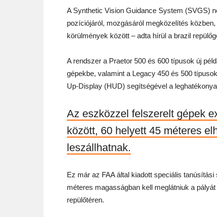
A Synthetic Vision Guidance System (SVGS) nev
pozíciójáról, mozgásáról megközelítés közben, e
körülmények között – adta hírül a brazil repülő
A rendszer a Praetor 500 és 600 típusok új pé
gépekbe, valamint a Legacy 450 és 500 típusok
Up-Display (HUD) segítségével a leghatékonya
Az eszközzel felszerelt gépek e
között, 60 helyett 45 méteres el
leszállhatnak.
Ez már az FAA által kiadott speciális tanúsítási 
méteres magasságban kell meglátniuk a pályát l
repülőtéren.