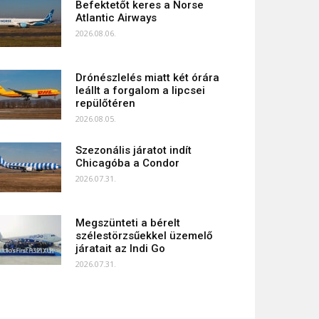
Befektetőt keres a Norse
Atlantic Airways
2026.08.06.
Drónészlelés miatt két órára
leállt a forgalom a lipcsei
repülőtéren
2026.08.05.
Szezonális járatot indít
Chicagóba a Condor
2026.07.31.
Megszünteti a bérelt
szélestörzsűekkel üzemelő
járatait az Indi Go
2026.07.31.