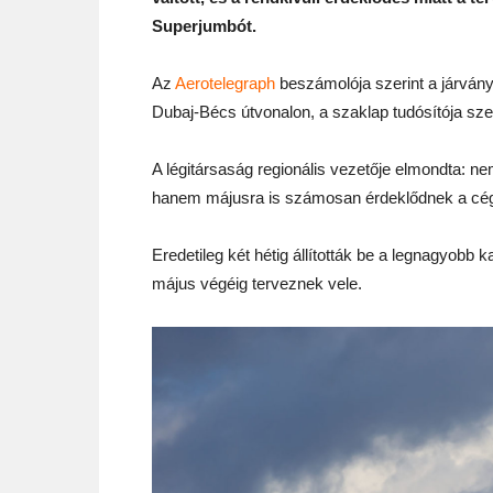
Superjumbót.
Az
Aerotelegraph
beszámolója szerint a járvány
Dubaj-Bécs útvonalon, a szaklap tudósítója szeri
A légitársaság regionális vezetője elmondta: n
hanem májusra is számosan érdeklődnek a cég k
Eredetileg két hétig állították be a legnagyobb k
május végéig terveznek vele.