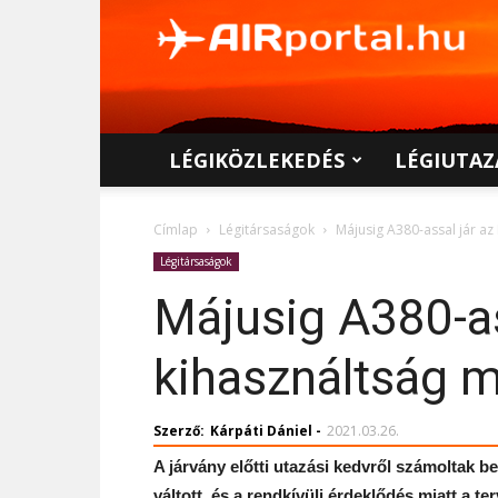
AIRportal.hu
LÉGIKÖZLEKEDÉS
LÉGIUTAZ
Címlap
Légitársaságok
Májusig A380-assal jár az
Légitársaságok
Májusig A380-as
kihasználtság m
Szerző:
Kárpáti Dániel
-
2021.03.26.
A járvány előtti utazási kedvről számoltak 
váltott, és a rendkívüli érdeklődés miatt a te