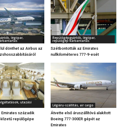
rtók, légiipar,
Repülőgépgyártók, légiipar,
arbantartás
repülőgép-karbantartás
lül dönthet az Airbus az
Szétbontották az Emirates
rzshosszabbításáról
nullkilométeres 777-9-esét
olgáltatások, utazási
Légiáru-szállítás, air cargo
z Emirates századik
Átvette első áruszállítóvá alakított
fedélzetű repülőgépe
Boeing 777-300ER gépét az
Emirates