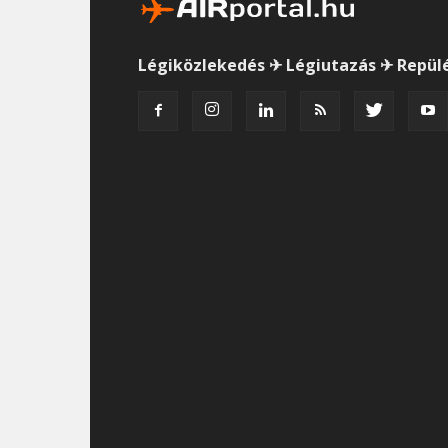
Légiközlekedés ✈ Légiutazás ✈ Repül