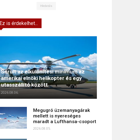
Hirdetés
Ez is érdekelhet...
Sérült az elkülönítési minimum az
amerikai elnöki helikopter és egy
utasszállító között
2026.08.06.
Megugró üzemanyagárak
mellett is nyereséges
maradt a Lufthansa-csoport
2026.08.05.