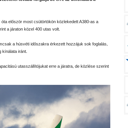
 óta először most csütörtökön közlekedett A380-as a
nt a járaton közel 400 utas volt.
emcsak a húsvéti időszakra érkezett hozzájuk sok foglalás,
ínálata iránt.
apacitású utasszállítójukat erre a járatra, de közlése szerint