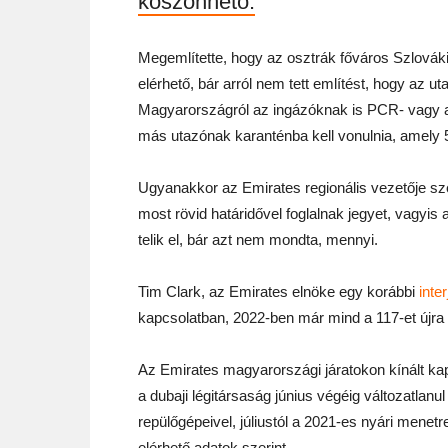
köszönhető.
Megemlítette, hogy az osztrák főváros Szlovák
elérhető, bár arról nem tett említést, hogy az u
Magyarországról az ingázóknak is PCR- vagy a
más utazónak karanténba kell vonulnia, amely 5 
Ugyanakkor az Emirates regionális vezetője szer
most rövid határidővel foglalnak jegyet, vagyis
telik el, bár azt nem mondta, mennyi.
Tim Clark, az Emirates elnöke egy korábbi
inte
kapcsolatban, 2022-ben már mind a 117-et újra f
Az Emirates magyarországi járatokon kínált ka
a dubaji légitársaság június végéig változatlan
repülőgépeivel, júliustól a 2021-es nyári menetr
elérhető adatok szerint.