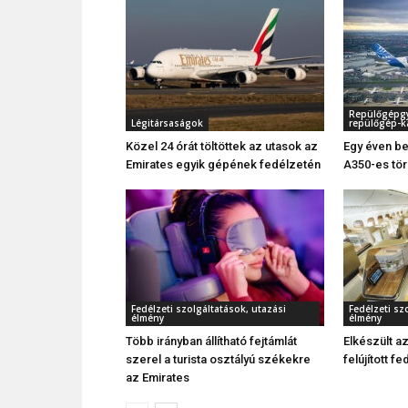
Repülőgépgyá
Légitársaságok
repülőgép-k
Közel 24 órát töltöttek az utasok az
Egy éven be
Emirates egyik gépének fedélzetén
A350-es tö
Fedélzeti szolgáltatások, utazási
Fedélzeti sz
élmény
élmény
Több irányban állítható fejtámlát
Elkészült a
szerel a turista osztályú székekre
felújított 
az Emirates