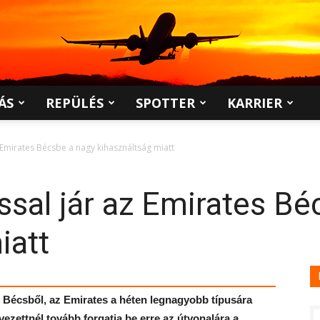
ÁS
REPÜLÉS
SPOTTER
KARRIER
 Emirates Bécsbe a nagy kihasználtság miatt
sal jár az Emirates Bé
iatt
be Bécsből, az Emirates a héten legnagyobb típusára
rvezettnél tovább forgatja be erre az útvonalára a