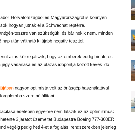
iából, Horvátországból és Magyarországról is könnyen
tasok hogyan jutnak el a Schwechat reptérre.
ntigén-tesztre van szükségük, és bár nekik nem, minden
nap után váltható ki újabb negatív teszttel.
int az is közre játszik, hogy az emberek eddig bírták, és
 a jegy vásárlása és az utazás időpontja között kevés idő
rjújában
nagyon optimista volt az óriásgép használatával
orgalomba szeretné állítani.
pacitása esetében egyelőre nem látszik ez az optimizmus:
ul hetente 3 járatot üzemeltet Budapestre Boeing 777-300ER
end végéig pedig heti 4-et a foglalási rendszerekben jelenleg