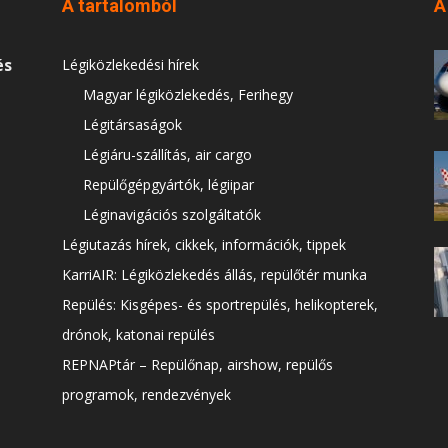
A tartalomból
A
és
Légiközlekedési hírek
Magyar légiközlekedés, Ferihegy
Légitársaságok
Légiáru-szállítás, air cargo
Repülőgépgyártók, légiipar
Léginavigációs szolgáltatók
Légiutazás hírek, cikkek, információk, tippek
KarriAIR: Légiközlekedés állás, repülőtér munka
Repülés: Kisgépes- és sportrepülés, helikopterek,
drónok, katonai repülés
REPNAPtár – Repülőnap, airshow, repülős
programok, rendezvények