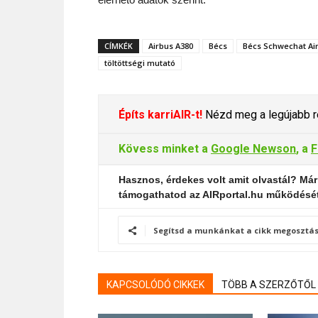
CÍMKÉK
Airbus A380
Bécs
Bécs Schwechat Air
töltöttségi mutató
Építs karriAIR-t!
Nézd meg a legújabb re
Kövess minket a
Google Newson
, a
F
Hasznos, érdekes volt amit olvastál? Már
támogathatod az AIRportal.hu működésé
Segítsd a munkánkat a cikk megosztás
KAPCSOLÓDÓ CIKKEK
TÖBB A SZERZŐTŐL