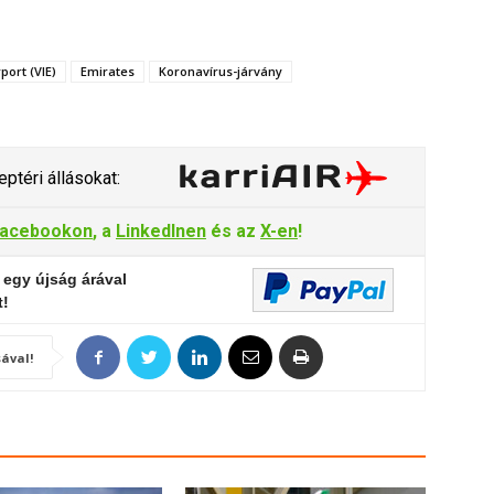
port (VIE)
Emirates
Koronavírus-járvány
ptéri állásokat:
acebookon
, a
LinkedInen
és az
X-en
!
 egy újság árával
t!
ával!