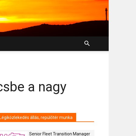
csbe a nagy
Légiközlekedés állás, repülőtér munka
Senior Fleet Transition Manager