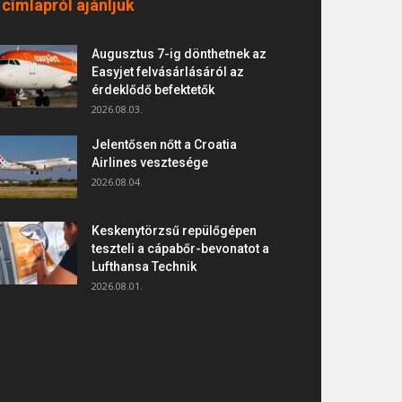
 címlapról ajánljuk
Augusztus 7-ig dönthetnek az
Easyjet felvásárlásáról az
érdeklődő befektetők
2026.08.03.
Jelentősen nőtt a Croatia
Airlines vesztesége
2026.08.04.
Keskenytörzsű repülőgépen
teszteli a cápabőr-bevonatot a
Lufthansa Technik
2026.08.01.