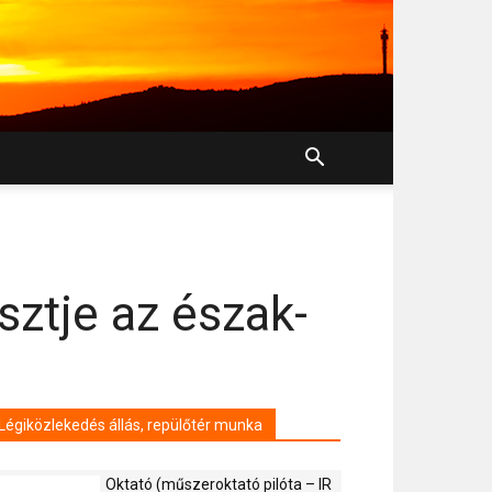
sztje az észak-
Légiközlekedés állás, repülőtér munka
Oktató (műszeroktató pilóta – IR