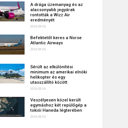
A drága üzemanyag és az
alacsonyabb jegyárak
rontották a Wizz Air
eredményét
2026.08.06.
Befektetőt keres a Norse
Atlantic Airways
2026.08.06.
Sérült az elkülönítési
minimum az amerikai elnöki
helikopter és egy
utasszállító között
2026.08.06.
Veszélyesen közel került
egymáshoz két repülőgép a
tokiói Haneda légterében
2026.08.05.