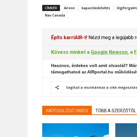
CÍMKÉK
Aireon
kapacitásbővítés
légiforgalmi
Nav Canada
Építs karriAIR-t!
Nézd meg a legújabb re
Kövess minket a
Google Newson
, a
F
Hasznos, érdekes volt amit olvastál? Már
támogathatod az AIRportal.hu működésé
Segítsd a munkánkat a cikk megosztás
KAPCSOLÓDÓ CIKKEK
TÖBB A SZERZŐTŐL