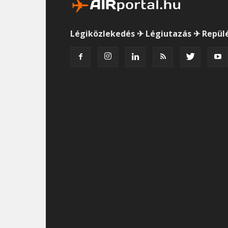
Légiközlekedés ✈ Légiutazás ✈ Repül