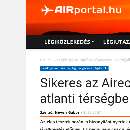
AIRportal.hu
LÉGIKÖZLEKEDÉS
LÉGIUTAZ
Címlap
Légiforgalmi irányítás, léginavigációs szolgá
Légiforgalmi irányítás, léginavigációs szolgáltatók
Sikeres az Aire
atlanti térségb
Szerző:
Néveri Gábor
-
2019.06.24.
Az éles tesztek során is bizonyítást nyertek
járatkövetés előnyei. Ez pedig nem csak a l