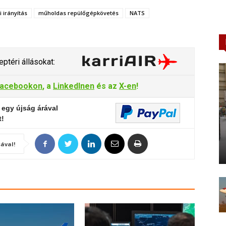
 irányítás
műholdas repülőgépkövetés
NATS
ptéri állásokat:
acebookon
, a
LinkedInen
és az
X-en
!
 egy újság árával
t!
ával!