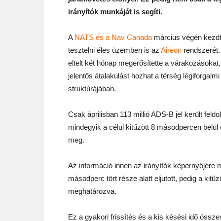
irányítók munkáját is segíti.
A
NATS és a Nav Canada
március végén kezd
tesztelni éles üzemben is az
Aireon
rendszerét.
eltelt két hónap megerősítette a várakozásokat
jelentős átalakulást hozhat a térség légiforgalmi
struktúrájában.
Csak áprilisban 113 millió ADS-B jel került feld
mindegyik a célul kitűzött 8 másodpercen belül 
meg.
Az információ innen az irányítók képernyőjére 
másodperc tört része alatt eljutott, pedig a kitű
meghatározva.
Ez a gyakori frissítés és a kis késési idő öss