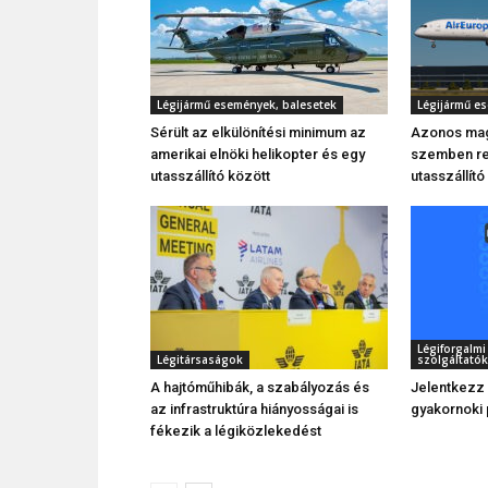
Légijármű események, balesetek
Légijármű e
Sérült az elkülönítési minimum az
Azonos ma
amerikai elnöki helikopter és egy
szemben rep
utasszállító között
utasszállító
Légiforgalmi 
Légitársaságok
szolgáltatók
A hajtóműhibák, a szabályozás és
Jelentkezz
az infrastruktúra hiányosságai is
gyakornoki
fékezik a légiközlekedést