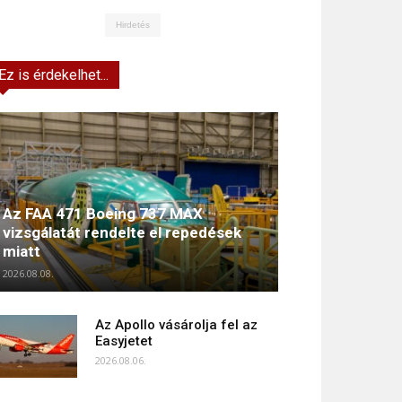
Hirdetés
Ez is érdekelhet...
Az FAA 471 Boeing 737 MAX
vizsgálatát rendelte el repedések
miatt
2026.08.08.
Az Apollo vásárolja fel az
Easyjetet
2026.08.06.