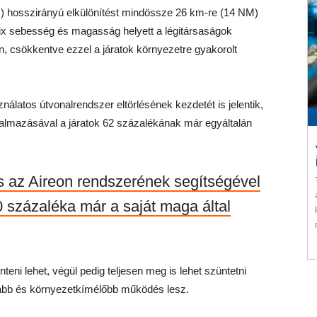
M) hosszirányú elkülönítést mindössze 26 km-re (14 NM)
 fix sebesség és magasság helyett a légitársaságok
n, csökkentve ezzel a járatok környezetre gyakorolt
nálatos útvonalrendszer eltörlésének kezdetét is jelentik,
kalmazásával a járatok 62 százalékának már egyáltalán
s az Aireon rendszerének segítségével
 százaléka már a saját maga által
eni lehet, végül pedig teljesen meg is lehet szüntetni
abb és környezetkímélőbb működés lesz.