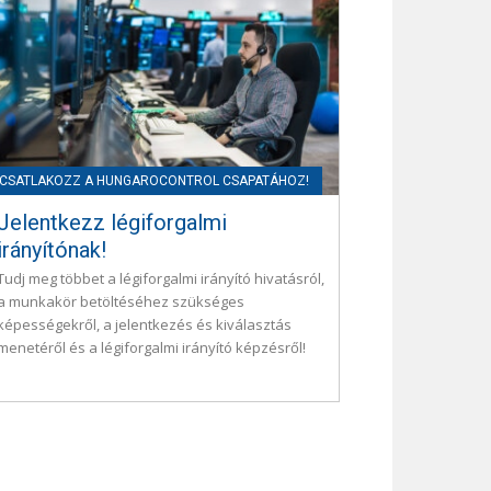
Jelentkezz légiforgalmi
irányítónak!
Tudj meg többet a légiforgalmi irányító hivatásról,
a munkakör betöltéséhez szükséges
képességekről, a jelentkezés és kiválasztás
menetéről és a légiforgalmi irányító képzésről!