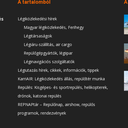
A tartalomból
A
és
Légiközlekedési hírek
Magyar légiközlekedés, Ferihegy
Légitársaságok
Légiáru-szállítás, air cargo
Repülőgépgyártók, légiipar
Léginavigációs szolgáltatók
Légiutazás hírek, cikkek, információk, tippek
KarriAIR: Légiközlekedés állás, repülőtér munka
Repülés: Kisgépes- és sportrepülés, helikopterek,
drónok, katonai repülés
REPNAPtár – Repülőnap, airshow, repülős
programok, rendezvények