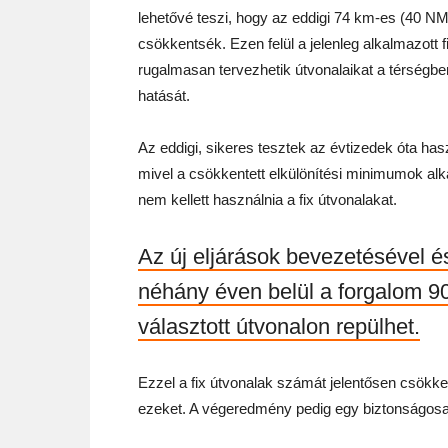
lehetővé teszi, hogy az eddigi 74 km-es (40 N
csökkentsék. Ezen felül a jelenleg alkalmazott
rugalmasan tervezhetik útvonalaikat a térségbe
hatását.
Az eddigi, sikeres tesztek az évtizedek óta hasz
mivel a csökkentett elkülönítési minimumok al
nem kellett használnia a fix útvonalakat.
Az új eljárások bevezetésével é
néhány éven belül a forgalom 90
választott útvonalon repülhet.
Ezzel a fix útvonalak számát jelentősen csökkent
ezeket. A végeredmény pedig egy biztonságos