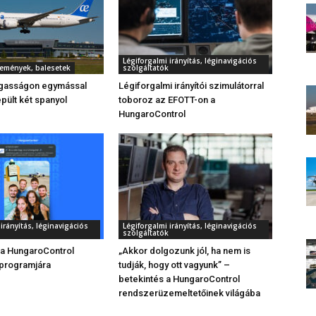
Légiforgalmi irányítás, léginavigációs
semények, balesetek
szolgáltatók
gasságon egymással
Légiforgalmi irányítói szimulátorral
ült két spanyol
toboroz az EFOTT-on a
HungaroControl
irányítás, léginavigációs
Légiforgalmi irányítás, léginavigációs
szolgáltatók
 a HungaroControl
„Akkor dolgozunk jól, ha nem is
 programjára
tudják, hogy ott vagyunk” –
betekintés a HungaroControl
rendszerüzemeltetőinek világába