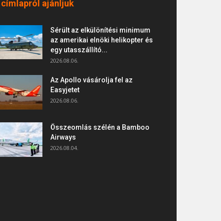
 címlapról ajánljuk
Sérült az elkülönítési minimum
az amerikai elnöki helikopter és
egy utasszállító...
2026.08.06.
Az Apollo vásárolja fel az
Easyjetet
2026.08.06.
Összeomlás szélén a Bamboo
Airways
2026.08.04.