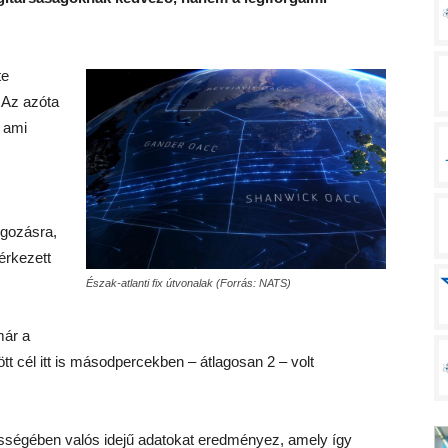
te
 Az azóta
, ami
olgozásra,
érkezett
Észak-atlanti fix útvonalak (Forrás: NATS)
már a
zött cél itt is másodpercekben – átlagosan 2 – volt
zességében valós idejű adatokat eredményez, amely így