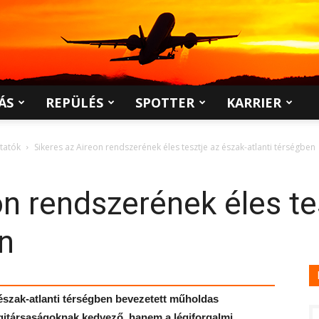
ÁS
REPÜLÉS
SPOTTER
KARRIER
ltatók
Sikeres az Aireon rendszerének éles tesztje az észak-atlanti térségben
on rendszerének éles te
en
 észak-atlanti térségben bevezetett műholdas
égitársaságoknak kedvező, hanem a légiforgalmi