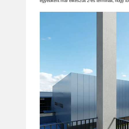
egyébként már elkészült 2-es terminált, hogy to