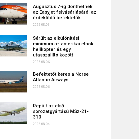
Augusztus 7-ig dönthetnek
az Easyjet felvásárlásáról az
érdeklődő befektetők
2026.08.03.
Sérült az elkülönítési
minimum az amerikai elnöki
helikopter és egy
utasszállító között
2026.08.06.
Befektetőt keres a Norse
Atlantic Airways
2026.08.06.
Repült az első
sorozatgyártású MSz-21-
310
2026.08.04.