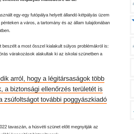
asznált egy-egy futópálya helyett állandó kétpályás üzem
e pénteken a város, a tartomány és az állam tulajdonában
ntben.
t beszélt a most ősszel kialakult súlyos problémákról is:
bórás várakozások alakultak ki az iskolai szünetben a
dik arról, hogy a légitársaságok több
 a biztonsági ellenőrzés területét is
 a zsúfoltságot további poggyászkiadó
22 tavaszán, a húsvéti szünet előtt megnyitják az