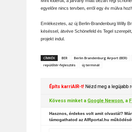
Mint kiderült, a járvány miatt bezárt régi schön
egyelőre nincs tervben, erről egy év múlva hoz
Emlékezetes, az új Berlin-Brandenburg Willy B
késéssel, átvéve Schönefeld és Tegel szerepét
projekt indul.
CÍMKÉK
BER
Berlin Brandenburg Airport (BER)
repülőtér-fejlesztés
új terminál
Építs karriAIR-t!
Nézd meg a legújabb re
Kövess minket a
Google Newson
, a
F
Hasznos, érdekes volt amit olvastál? Már
támogathatod az AIRportal.hu működésé