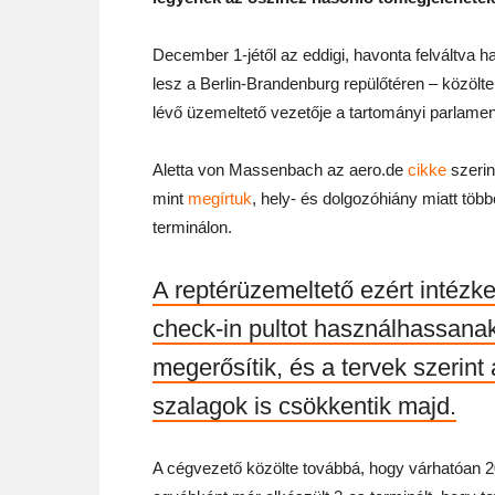
December 1-jétől az eddigi, havonta felváltva h
lesz a Berlin-Brandenburg repülőtéren – közölt
lévő üzemeltető vezetője a tartományi parlame
Aletta von Massenbach az aero.de
cikke
szerin
mint
megírtuk
, hely- és dolgozóhiány miatt töb
terminálon.
A reptérüzemeltető ezért intézke
check-in pultot használhassanak,
megerősítik, és a tervek szerint
szalagok is csökkentik majd.
A cégvezető közölte továbbá, hogy várhatóan 20