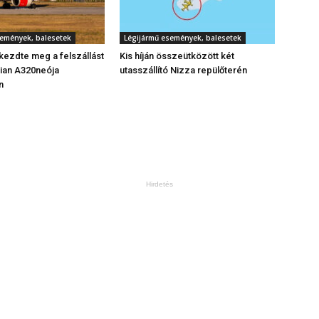
semények, balesetek
Légijármű események, balesetek
 kezdte meg a felszállást
Kis híján összeütközött két
ian A320neója
utasszállító Nizza repülőterén
n
Hirdetés