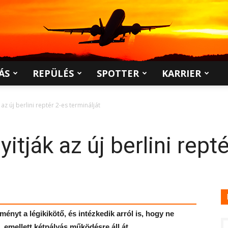
ÁS
REPÜLÉS
SPOTTER
KARRIER
az új berlini reptér 2-es terminálját
tják az új berlini repté
nyt a légikikötő, és intézkedik arról is, hogy ne
 emellett kétpályás működésre áll át.