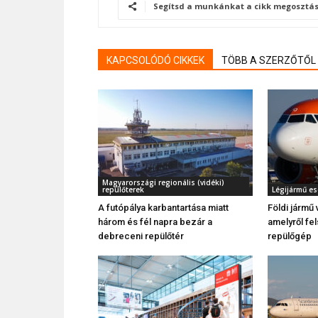
Segítsd a munkánkat a cikk megosztás
KAPCSOLÓDÓ CIKKEK
TÖBB A SZERZŐTŐL
Magyarországi regionális (vidéki)
repülőterek
Légijármű e
A futópálya karbantartása miatt
Földi jármű 
három és fél napra bezár a
amelyről fel
debreceni repülőtér
repülőgép