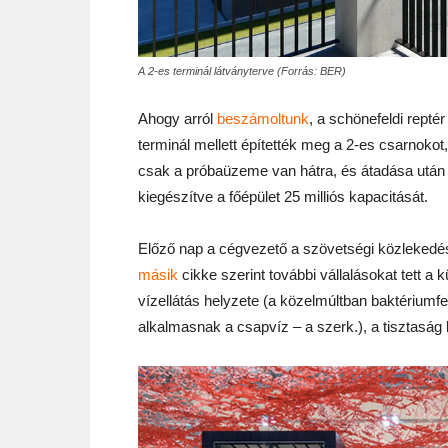
A 2-es terminál látványterve (Forrás: BER)
Ahogy arról
beszámoltunk
, a schönefeldi repté
terminál mellett építették meg a 2-es csarnokot,
csak a próbaüzeme van hátra, és átadása után é
kiegészítve a főépület 25 milliós kapacitását.
Előző nap a cégvezető a szövetségi közlekedési
másik
cikke szerint további vállalásokat tett a 
vízellátás helyzete (a közelmúltban baktériumf
alkalmasnak a csapvíz – a szerk.), a tisztaság