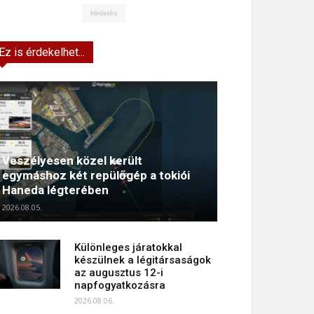
Hirdetés
Ez is érdekelhet...
Veszélyesen közel került
egymáshoz két repülőgép a tokiói
Haneda légterében
2026.08.05.
Különleges járatokkal
készülnek a légitársaságok
az augusztus 12-i
napfogyatkozásra
2026.08.06.