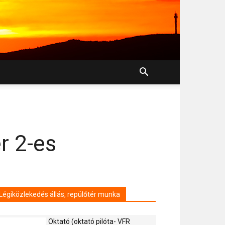
r 2-es
Légiközlekedés állás, repülőtér munka
Oktató (oktató pilóta- VFR