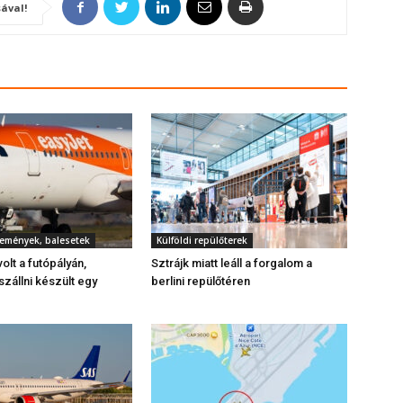
ával!
semények, balesetek
Külföldi repülőterek
volt a futópályán,
Sztrájk miatt leáll a forgalom a
szállni készült egy
berlini repülőtéren