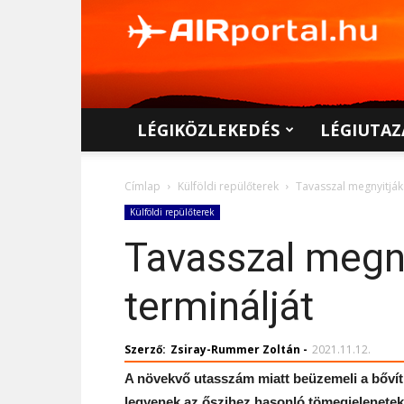
AIRportal.hu
LÉGIKÖZLEKEDÉS
LÉGIUTAZ
Címlap
Külföldi repülőterek
Tavasszal megnyitják 
Külföldi repülőterek
Tavasszal megnyi
terminálját
Szerző:
Zsiray-Rummer Zoltán
-
2021.11.12.
A növekvő utasszám miatt beüzemeli a bővítmé
legyenek az őszihez hasonló tömegjelenetek,