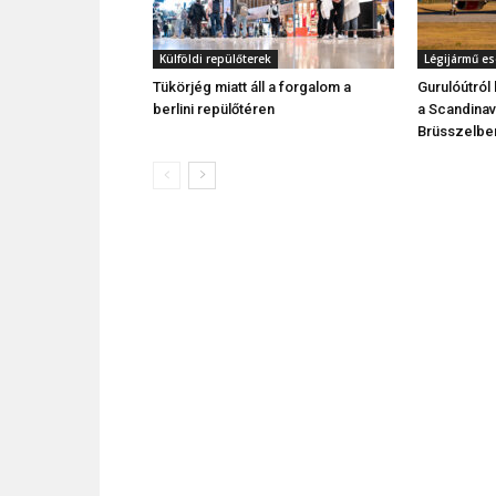
Külföldi repülőterek
Légijármű e
Tükörjég miatt áll a forgalom a
Gurulóútról
berlini repülőtéren
a Scandinav
Brüsszelbe