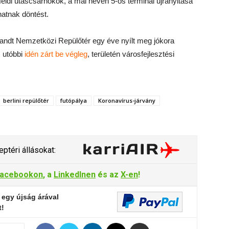
efeldi utascsarnokok, a mai nevén 5-ös terminál újranyitása
hatnak döntést.
randt Nemzetközi Repülőtér egy éve nyílt meg jókora
, utóbbi
idén zárt be végleg
, területén városfejlesztési
berlini repülőtér
futópálya
Koronavírus-járvány
ptéri állásokat:
acebookon
, a
LinkedInen
és az
X-en
!
 egy újság árával
t!