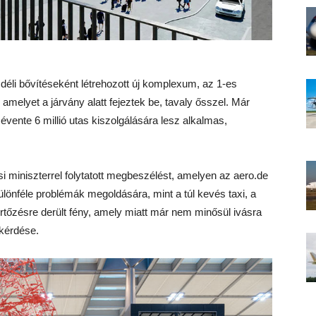
r déli bővítéseként létrehozott új komplexum, az 1-es
 amelyet a járvány alatt fejeztek be, tavaly ősszel. Már
vente 6 millió utas kiszolgálására lesz alkalmas,
 miniszterrel folytatott megbeszélést, amelyen az aero.de
különféle problémák megoldására, mint a túl kevés taxi, a
ertőzésre derült fény, amely miatt már nem minősül ivásra
 kérdése.