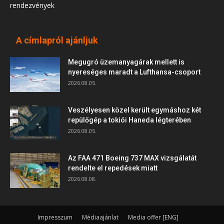
rendezvények
A címlapról ajánljuk
Megugró üzemanyagárak mellett is
nyereséges maradt a Lufthansa-csoport
2026.08.05.
Veszélyesen közel került egymáshoz két
repülőgép a tokiói Haneda légterében
2026.08.05.
Az FAA 471 Boeing 737 MAX vizsgálatát
rendelte el repedések miatt
2026.08.08.
Impresszum
Médiaajánlat
Media offer [ENG]