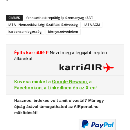
CÍMKÉK
fenntartható repülőgép üzemanyag (SAF)
IATA - Nemzetközi Légi Szállítási Szövetség
IATA AGM
karbonsemlegesség
környezetvédelem
Építs karriAIR-t!
Nézd meg a legújabb reptéri
állásokat:
Kövess minket a
Google Newson
, a
Facebookon
, a
LinkedInen
és az
X-en
!
Hasznos, érdekes volt amit olvastál? Már egy
újság árával támogathatod az AIRportal.hu
működését!