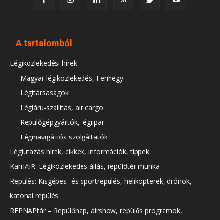
A tartalomból
Légiközlekedési hírek
Magyar légiközlekedés, Ferihegy
Légitársaságok
Légiáru-szállítás, air cargo
Repülőgépgyártók, légiipar
Léginavigációs szolgáltatók
Légiutazás hírek, cikkek, információk, tippek
KarriAIR: Légiközlekedés állás, repülőtér munka
Repülés: Kisgépes- és sportrepülés, helikopterek, drónok,
katonai repülés
REPNAPtár – Repülőnap, airshow, repülős programok,