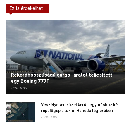
Ez is érdekelhet...
Rekordhosszúságú cargo-járatot teljesített
egy Boeing 777F
2026.08.05.
Veszélyesen közel került egymáshoz két
repülőgép a tokiói Haneda légterében
2026.08.05.