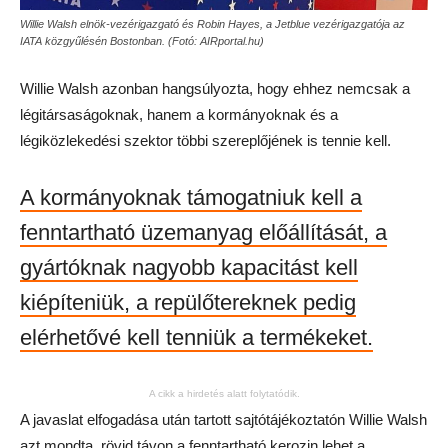
Willie Walsh elnök-vezérigazgató és Robin Hayes, a Jetblue vezérigazgatója az
IATA közgyűlésén Bostonban. (Fotó: AIRportal.hu)
Willie Walsh azonban hangsúlyozta, hogy ehhez nemcsak a
légitársaságoknak, hanem a kormányoknak és a
légiközlekedési szektor többi szereplőjének is tennie kell.
A kormányoknak támogatniuk kell a
fenntartható üzemanyag előállítását, a
gyártóknak nagyobb kapacitást kell
kiépíteniük, a repülőtereknek pedig
elérhetővé kell tenniük a termékeket.
A cikk a hirdetés alatt folytatódik.
A javaslat elfogadása után tartott sajtótájékoztatón Willie Walsh
azt mondta, rövid távon a fenntartható kerozin lehet a