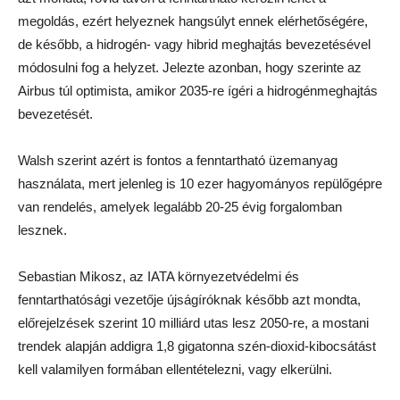
megoldás, ezért helyeznek hangsúlyt ennek elérhetőségére,
de később, a hidrogén- vagy hibrid meghajtás bevezetésével
módosulni fog a helyzet. Jelezte azonban, hogy szerinte az
Airbus túl optimista, amikor 2035-re ígéri a hidrogénmeghajtás
bevezetését.
Walsh szerint azért is fontos a fenntartható üzemanyag
használata, mert jelenleg is 10 ezer hagyományos repülőgépre
van rendelés, amelyek legalább 20-25 évig forgalomban
lesznek.
Sebastian Mikosz, az IATA környezetvédelmi és
fenntarthatósági vezetője újságíróknak később azt mondta,
előrejelzések szerint 10 milliárd utas lesz 2050-re, a mostani
trendek alapján addigra 1,8 gigatonna szén-dioxid-kibocsátást
kell valamilyen formában ellentételezni, vagy elkerülni.