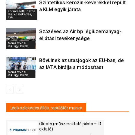
Szintetikus kerozin-keverékkel repült
a KLM egyik járata
Környezettudatos
légiközlekedés,
ESG
Százéves az Air bp légiüzemanyag-
ellátási tevékenysége
Nemzetközi
légügyi hírek
Bővülnek az utasjogok az EU-ban, de
az IATA bírálja a módosítást
Nemzetközi
légügyi hírek
Légiközlekedés állás, repülőtér munka
Oktató (műszeroktató pilóta – IR
oktató)