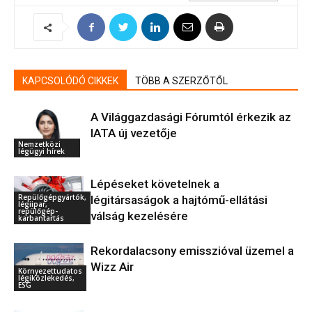
KAPCSOLÓDÓ CIKKEK
TÖBB A SZERZŐTŐL
A Világgazdasági Fórumtól érkezik az
IATA új vezetője
Nemzetközi
légügyi hírek
Lépéseket követelnek a
Repülőgépgyártók,
légitársaságok a hajtómű-ellátási
légiipar,
repülőgép-
válság kezelésére
karbantartás
Rekordalacsony emisszióval üzemel a
Wizz Air
Környezettudatos
légiközlekedés,
ESG