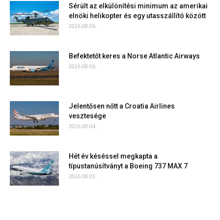
Sérült az elkülönítési minimum az amerikai
elnöki helikopter és egy utasszállító között
2026.08.06.
Befektetőt keres a Norse Atlantic Airways
2026.08.06.
Jelentősen nőtt a Croatia Airlines
vesztesége
2026.08.04.
Hét év késéssel megkapta a
típustanúsítványt a Boeing 737 MAX 7
2026.08.03.