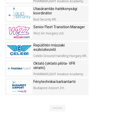
PHARMAFLIGHT Aviation Academy
Kft.
Utasáramlás-hatékonysági
koordinátor
Bud Security Kft.
Senior Fleet Transition Manager
Wizz Air Hungary Ltd.
Repülőtéri műszaki
eszközkezelő
Celebi Ground Handling Hungary Kft.
Oktató (oktató pilóta- VFR
oktató)
PHARMAFLIGHT Aviation Academy
Kft.
Fénytechnikai karbantartó
Budapest Airport Zrt.
Hirdetés