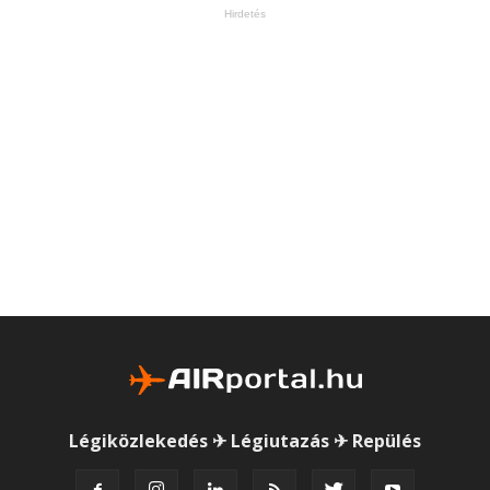
Hirdetés
Légiközlekedés ✈ Légiutazás ✈ Repülés