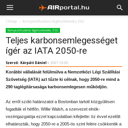
Címlap
Környezettudatos légiközlekedés, ESG
Környezettudatos légiközlekedés, ESG
Teljes karbonsemlegességet
ígér az IATA 2050-re
Szerző:
Kárpáti Dániel
-
2021.10.05.
Korábbi vállalását felülmúlva a Nemzetközi Légi Szállítási
Szövetség (IATA) azt tűzte ki célnak, hogy 2050-re mind a
290 taglégitársasága karbonsemlegesen működjön.
Az erről szóló határozatot a Bostonban tartott közgyűlésen
fogadták el hétfőn. Willie Walsh, a szervezet elnök-
vezérigazgatója ezzel kapcsolatban kifejtette: tíz évvel ezelőtt
elhatározták, hogy 2050-re a 2005-ös szint felére csökkentik a