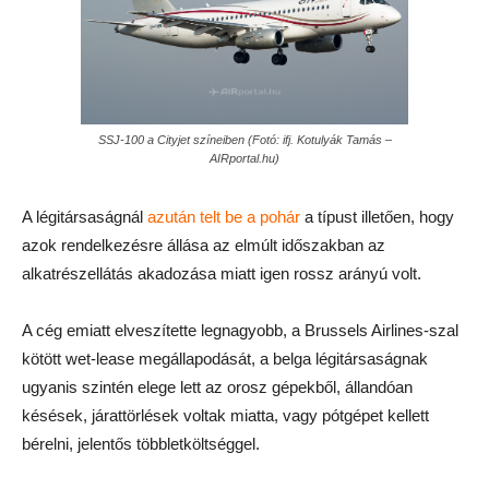
SSJ-100 a Cityjet színeiben (Fotó: ifj. Kotulyák Tamás –
AIRportal.hu)
A légitársaságnál
azután telt be a pohár
a típust illetően, hogy
azok rendelkezésre állása az elmúlt időszakban az
alkatrészellátás akadozása miatt igen rossz arányú volt.
A cég emiatt elveszítette legnagyobb, a Brussels Airlines-szal
kötött wet-lease megállapodását, a belga légitársaságnak
ugyanis szintén elege lett az orosz gépekből, állandóan
késések, járattörlések voltak miatta, vagy pótgépet kellett
bérelni, jelentős többletköltséggel.