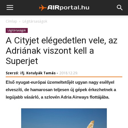
Címlap
Légitársaságok
Légitársaságok
A Cityjet elégedetlen vele, az
Adriának viszont kell a
Superjet
Szerző:
ifj. Kotulyák Tamás
-
2018.12.29.
Első nyugat-európai üzemeltetőjét ugyan nagy eséllyel
elveszíti, de hamarosan teljesen új gépek érkezhetnek a
legújabb vásárló, a szlovén Adria Airways flottájába.