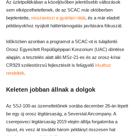
Az üzletpolitikában a közeljövőben jelentősebb változások
sem elképzelhetetlenek, de az SCAC már októberben
bejelentette,
visszaveszi a gyártási rátát
, és a már eladott
példányokhoz nyújtott háttértámogatás javítására fókuszál.
Időközben azonban a programot a SCAC-ot is tulajdonló
Orosz Egyesített Repülőgépipari Konzorium (UAC) döntése
alapján, a tesztelés alatt álló MSz-21-es és az orosz-kínai
CR929 szélestörzsű fejlesztését is felügyelő
Irkuthoz
rendelték
.
Keleten jobban állnak a dolgok
Az SSJ-100-as üzemeltetőinek sorába december 26-án lépett
be egy új orosz légitársaság, a Severstal Aircompany. A
cserepoveci légitársaság 2019 elején állítja forgalomba a
típust, és vesz át további három példányt összesen hat