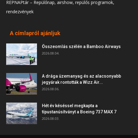
REPNAPtár – Repülőnap, airshow, repülős programok,
rendezvények
A címlapról ajánljuk
Összeomlás szélén a Bamboo Airways
2026.08.04.
A drága üzemanyag és az alacsonyabb
jegyárak rontották a Wizz Air...
2026.08.06.
Hét év késéssel megkapta a
típustanúsítványt a Boeing 737 MAX 7
2026.08.03.