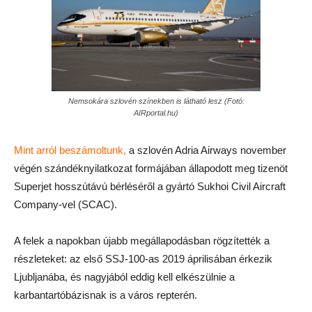
Nemsokára szlovén színekben is látható lesz (Fotó:
AIRportal.hu)
Mint arról beszámoltunk,
a szlovén Adria Airways november
végén szándéknyilatkozat formájában állapodott meg tizenöt
Superjet hosszútávú bérléséről a gyártó Sukhoi Civil Aircraft
Company-vel (SCAC).
A felek a napokban újabb megállapodásban rögzítették a
részleteket: az első SSJ-100-as 2019 áprilisában érkezik
Ljubljanába, és nagyjából eddig kell elkészülnie a
karbantartóbázisnak is a város repterén.