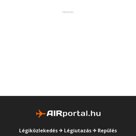
Hirdetés
Légiközlekedés ✈ Légiutazás ✈ Repülés