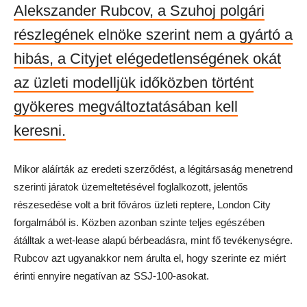
Alekszander Rubcov, a Szuhoj polgári
részlegének elnöke szerint nem a gyártó a
hibás, a Cityjet elégedetlenségének okát
az üzleti modelljük időközben történt
gyökeres megváltoztatásában kell
keresni.
Mikor aláírták az eredeti szerződést, a légitársaság menetrend
szerinti járatok üzemeltetésével foglalkozott, jelentős
részesedése volt a brit főváros üzleti reptere, London City
forgalmából is. Közben azonban szinte teljes egészében
átálltak a wet-lease alapú bérbeadásra, mint fő tevékenységre.
Rubcov azt ugyanakkor nem árulta el, hogy szerinte ez miért
érinti ennyire negatívan az SSJ-100-asokat.