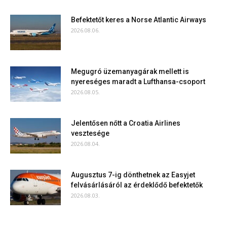
Befektetőt keres a Norse Atlantic Airways
2026.08.06.
Megugró üzemanyagárak mellett is
nyereséges maradt a Lufthansa-csoport
2026.08.05.
Jelentősen nőtt a Croatia Airlines
vesztesége
2026.08.04.
Augusztus 7-ig dönthetnek az Easyjet
felvásárlásáról az érdeklődő befektetők
2026.08.03.