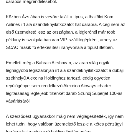
darabos megrendeléséből.
Közben Ázsiában is vevőre talált a típus, a thaiföldi Kom
Airlines írt alá szándéknyilatkozatot hat darabra. A cég nem az
első üzemeltető lesz az országban, a légierőnél már több
példány is szolgálatban van VIP-szállítógépként, amely az
SCAC másik fő értékesítési irányvonala a típust illetően.
Emellett még a Bahrain Airshow-n, az arab világ egyik
legnagyobb légiszalonján írt alá szándéknyilatkozatot a dubaji
székhelyű Alexcina Holdinghoz tartozó, eddig egyetlen
repülőgéppel sem rendelkező Alexcina Airways charter
légitársaság legfeljebb tizenkét darab Szuhoj Superjet 100-as
vásárlásáról.
A szerződést ugyanakkor máig nem véglegesítették, így nem
lehet tudni, hogy valóban üzemeltető lesz-e a kétes pénzügyi
forrásokkal rendelkező holding légitársasága.