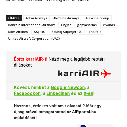
CÍMKÉK
Adria Airways
Alexcina Airways
Alexcina Group
Bahrain International Airshow
CityJet
gépvásárlás
kivonás
Kom Airlines
SSJ-100
Szuhoj Superjet 100
Thaiföld
United Aircraft Corporation (UAC)
Építs karriAIR-t!
Nézd meg a legújabb reptéri
állásokat:
Kövess minket a
Google Newson
, a
Facebookon
, a
LinkedInen
és az
X-en
!
Hasznos, érdekes volt amit olvastál? Már egy
újság árával támogathatod az AIRportal.hu
működését!