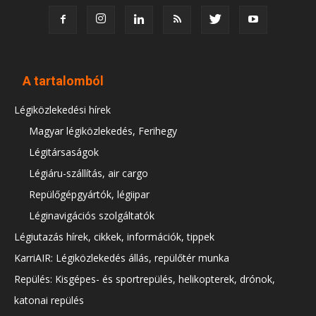
A tartalomból
Légiközlekedési hírek
Magyar légiközlekedés, Ferihegy
Légitársaságok
Légiáru-szállítás, air cargo
Repülőgépgyártók, légiipar
Léginavigációs szolgáltatók
Légiutazás hírek, cikkek, információk, tippek
KarriAIR: Légiközlekedés állás, repülőtér munka
Repülés: Kisgépes- és sportrepülés, helikopterek, drónok,
katonai repülés