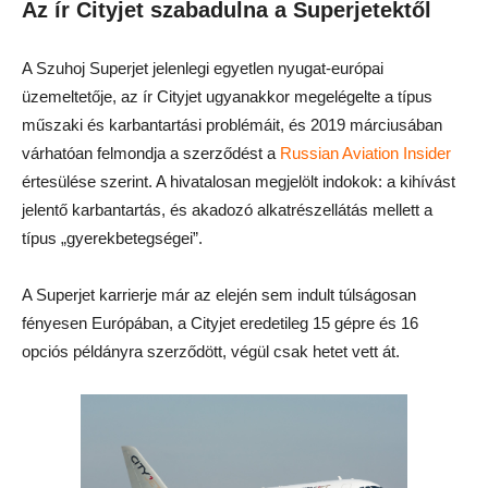
Az ír Cityjet szabadulna a Superjetektől
A Szuhoj Superjet jelenlegi egyetlen nyugat-európai
üzemeltetője, az ír Cityjet ugyanakkor megelégelte a típus
műszaki és karbantartási problémáit, és 2019 márciusában
várhatóan felmondja a szerződést a
Russian Aviation Insider
értesülése szerint. A hivatalosan megjelölt indokok: a kihívást
jelentő karbantartás, és akadozó alkatrészellátás mellett a
típus „gyerekbetegségei”.
A Superjet karrierje már az elején sem indult túlságosan
fényesen Európában, a Cityjet eredetileg 15 gépre és 16
opciós példányra szerződött, végül csak hetet vett át.