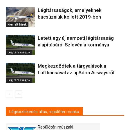
Légitársaságok, amelyeknek
búcsúzniuk kellett 2019-ben
Kiemelt hírek
Letett egy új nemzeti légitársaság
alapításáról Szlovénia kormánya
Légitársaságok
Megkezdődtek a tárgyalások a
Lufthansával az új Adria Airwaysről
Légitársaságok
Légiközlekedés állás, repülőtér munka
Repülőtéri műszaki