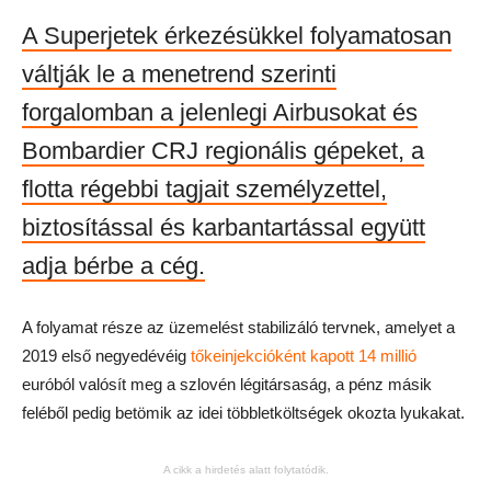
A Superjetek érkezésükkel folyamatosan
váltják le a menetrend szerinti
forgalomban a jelenlegi Airbusokat és
Bombardier CRJ regionális gépeket, a
flotta régebbi tagjait személyzettel,
biztosítással és karbantartással együtt
adja bérbe a cég.
A folyamat része az üzemelést stabilizáló tervnek, amelyet a
2019 első negyedévéig
tőkeinjekcióként kapott 14 millió
euróból valósít meg a szlovén légitársaság, a pénz másik
feléből pedig betömik az idei többletköltségek okozta lyukakat.
A cikk a hirdetés alatt folytatódik.