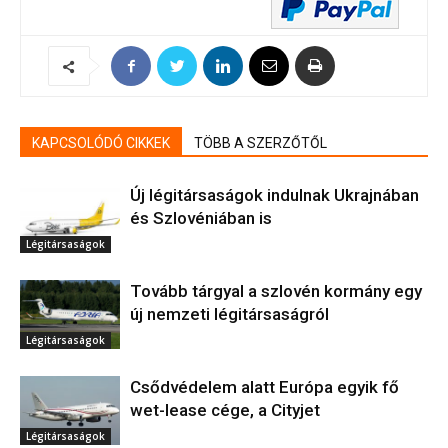
KAPCSOLÓDÓ CIKKEK
TÖBB A SZERZŐTŐL
Új légitársaságok indulnak Ukrajnában
és Szlovéniában is
Légitársaságok
Tovább tárgyal a szlovén kormány egy
új nemzeti légitársaságról
Légitársaságok
Csődvédelem alatt Európa egyik fő
wet-lease cége, a Cityjet
Légitársaságok