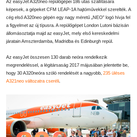
Az easyJet A320neo repülőgépei 186 utas szállítására
képesek, a gépeket CFM LEAP-1A hajtóművekkel szerelték. A
cég első A320neo gépén egy nagy méretű „NEO” logó hívja fel
a figyelmet az új típusra. A repülőgépet London Lutoni bázisán
állomásoztatja majd az easyJet, mely első kereskedelmi
járatain Amszterdamba, Madridba és Edinburgh repül.
Az easyJet összesen 130 darab neóra rendelkezik
megrendeléssel, a légitársaság 2017 májusában jelentette be,
hogy 30 A320neóra szóló rendelését a nagyobb,
235 üléses
A321neo változatra cseréli
.