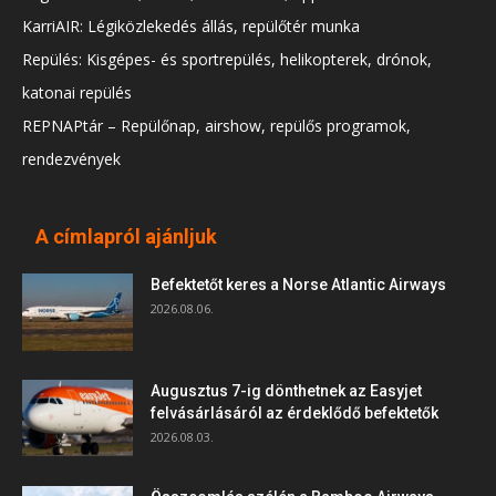
KarriAIR: Légiközlekedés állás, repülőtér munka
Repülés: Kisgépes- és sportrepülés, helikopterek, drónok,
katonai repülés
REPNAPtár – Repülőnap, airshow, repülős programok,
rendezvények
A címlapról ajánljuk
Befektetőt keres a Norse Atlantic Airways
2026.08.06.
Augusztus 7-ig dönthetnek az Easyjet
felvásárlásáról az érdeklődő befektetők
2026.08.03.