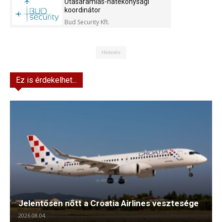
Utasáramlás-hatékonysági
koordinátor
Bud Security Kft.
Hirdetés
Ez is érdekelhet...
Jelentősen nőtt a Croatia Airlines vesztesége
2026.08.04.