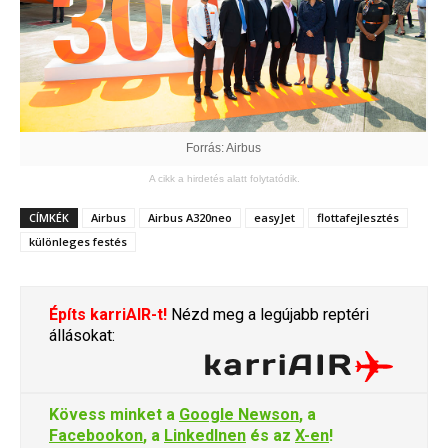
Forrás: Airbus
A cikk a hirdetés alatt folytatódik.
CÍMKÉK
Airbus
Airbus A320neo
easyJet
flottafejlesztés
különleges festés
Építs karriAIR-t!
Nézd meg a legújabb reptéri
állásokat:
Kövess minket a
Google Newson
, a
Facebookon
, a
LinkedInen
és az
X-en
!