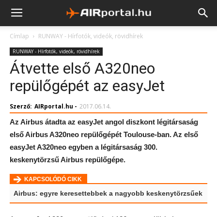
Címlap
RUNWAY - Hírfotók, videók, rövidhírek
RUNWAY - Hírfotók, videók, rövidhírek
Átvette első A320neo
repülőgépét az easyJet
Szerző:
AIRportal.hu
-
2017.06.14.
Az Airbus átadta az easyJet angol diszkont légitársaság
első Airbus A320neo repülőgépét Toulouse-ban. Az első
easyJet A320neo egyben a légitársaság 300.
keskenytörzsű Airbus repülőgépe.
KAPCSOLÓDÓ CIKK
Airbus: egyre keresettebbek a nagyobb keskenytörzsűek