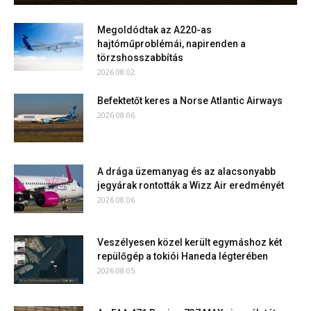
Megoldódtak az A220-as
hajtóműproblémái, napirenden a
törzshosszabbítás
2026.08.02.
Befektetőt keres a Norse Atlantic Airways
2026.08.06.
A drága üzemanyag és az alacsonyabb
jegyárak rontották a Wizz Air eredményét
2026.08.06.
Veszélyesen közel került egymáshoz két
repülőgép a tokiói Haneda légterében
2026.08.05.