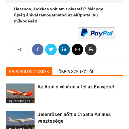
Hasznos, érdekes volt amit olvastál? Már egy
újság árával támogathatod az AIRportal.hu
működését!
KAPCSOLÓDÓ CIKKEK
TÖBB A SZERZŐTŐL
Az Apollo vásárolja fel az Easyjetet
Légitársaságok
Jelentősen nőtt a Croatia Airlines
vesztesége
Légitársaságok