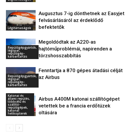
Augusztus 7-ig dönthetnek az Easyjet
felvásárlásáról az érdeklődő
befektetők
Légitársaságok
Megoldódtak az A220-as
Repülőgépgyártók,
hajtóműproblémái, napirenden a
légiipar,
repülőgép-
törzshosszabbítás
karbantartás
Fenntartja a 870 gépes átadási célját
Repülőgépgyártók,
az Airbus
légiipar,
repülőgép-
karbantartás
Katonai és
Airbus A400M katonai szállítógépet
állami repülés,
többcélú és
szállító-
vetettek be a francia erdőtüzek
repülőgépek,
katonai
oltására
helikopterek