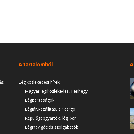
A tartalomból
A
és
Légiközlekedési hírek
Magyar légiközlekedés, Ferihegy
Légitársaságok
Légiáru-szállítás, air cargo
Repülőgépgyártók, légiipar
Léginavigációs szolgáltatók