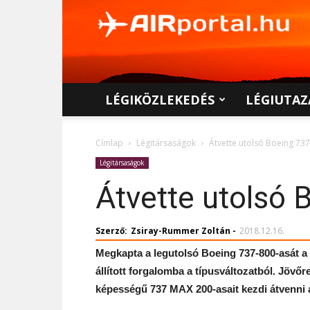
AIRportal.hu
LÉGIKÖZLEKEDÉS
LÉGIUTAZ
Címlap
Légitársaságok
Átvette utolsó Boeing 737
Légitársaságok
Átvette utolsó 
Szerző:
Zsiray-Rummer Zoltán
-
2018.12.16.
Megkapta a legutolsó Boeing 737-800-asát a 
állított forgalomba a típusváltozatból. Jöv
képességű 737 MAX 200-asait kezdi átvenni a