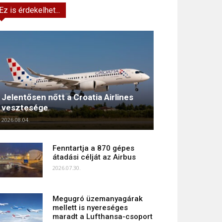
Ez is érdekelhet...
Jelentősen nőtt a Croatia Airlines
vesztesége
2026.08.04.
Fenntartja a 870 gépes
átadási célját az Airbus
2026.07.30.
Megugró üzemanyagárak
mellett is nyereséges
maradt a Lufthansa-csoport