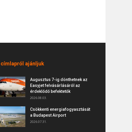
 címlapról ajánljuk
Augusztus 7-ig dönthetnek az
Easyjet felvásárlásáról az
érdeklődő befektetők
2026.08.03.
Csökkenti energiafogyasztását
a Budapest Airport
2026.07.31.