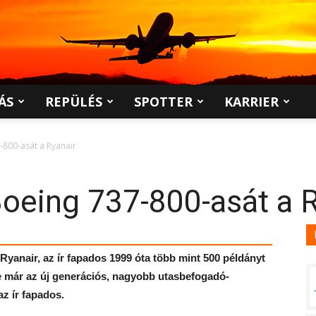
ÁS
REPÜLÉS
SPOTTER
KARRIER
-800-asát a Ryanair
Boeing 737-800-asát a 
Ryanair, az ír fapados 1999 óta több mint 500 példányt
őre már az új generációs, nagyobb utasbefogadó-
z ír fapados.