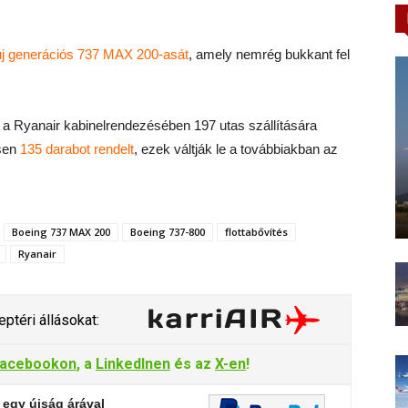
új generációs 737 MAX 200-asát
, amely nemrég bukkant fel
 a Ryanair kabinelrendezésében 197 utas szállítására
esen
135 darabot rendelt
, ezek váltják le a továbbiakban az
Boeing 737 MAX 200
Boeing 737-800
flottabővítés
Ryanair
ptéri állásokat:
acebookon
, a
LinkedInen
és az
X-en
!
 egy újság árával