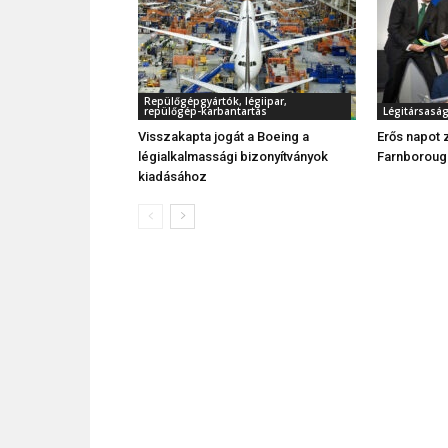
Repülőgépgyártók, légiipar,
repülőgép-karbantartás
Légitársasá
Visszakapta jogát a Boeing a
Erős napot 
légialkalmassági bizonyítványok
Farnboroug
kiadásához