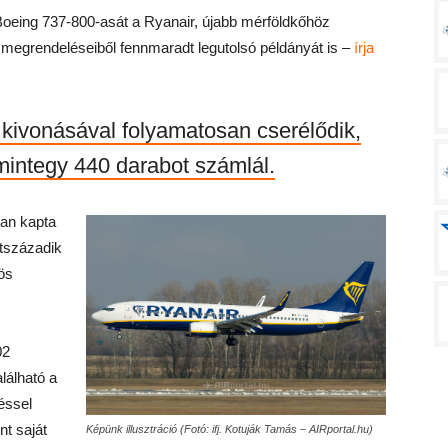
oeing 737-800-asát a Ryanair, újabb mérföldkőhöz
 megrendeléseiből fennmaradt legutolsó példányát is –
írja
 kivonásával folyamatosan cserélődik,
 mintegy 440 darabot számlál.
ban kapta
ötszázadik
ös
02
lálható a
éssel
nt saját
Képünk illusztráció (Fotó: ifj. Kotuják Tamás – AIRportal.hu)