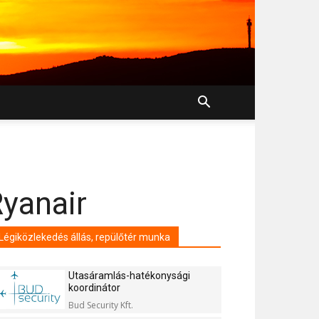
Ryanair
Légiközlekedés állás, repülőtér munka
Utasáramlás-hatékonysági
koordinátor
Bud Security Kft.