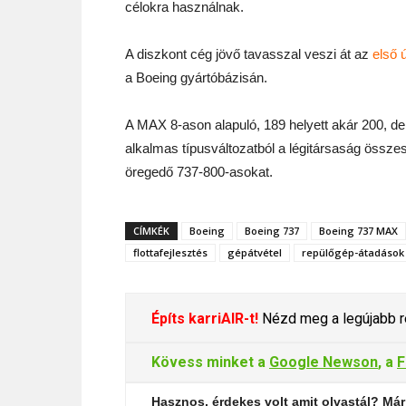
célokra használnak.
A diszkont cég jövő tavasszal veszi át az
első 
a Boeing gyártóbázisán.
A MAX 8-ason alapuló, 189 helyett akár 200, de
alkalmas típusváltozatból a légitársaság össz
öregedő 737-800-asokat.
CÍMKÉK
Boeing
Boeing 737
Boeing 737 MAX
flottafejlesztés
gépátvétel
repülőgép-átadások
Építs karriAIR-t!
Nézd meg a legújabb re
Kövess minket a
Google Newson
, a
F
Hasznos, érdekes volt amit olvastál? Már