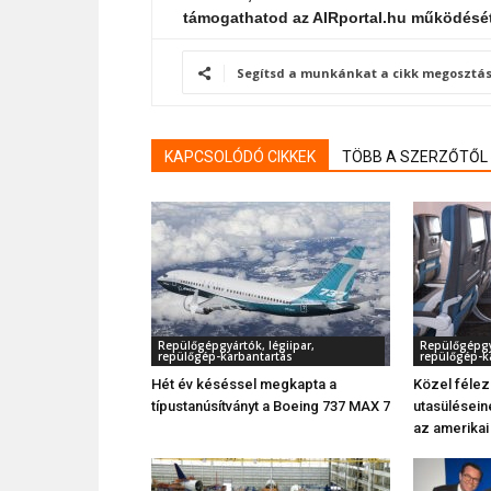
támogathatod az AIRportal.hu működésé
Segítsd a munkánkat a cikk megosztás
KAPCSOLÓDÓ CIKKEK
TÖBB A SZERZŐTŐL
Repülőgépgyártók, légiipar,
Repülőgépgyá
repülőgép-karbantartás
repülőgép-k
Hét év késéssel megkapta a
Közel féle
típustanúsítványt a Boeing 737 MAX 7
utasüléseine
az amerikai