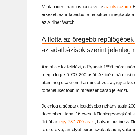
Miután idén márciusban átvette
az ötszázadik
B
érkezett az ír fapados: a napokban megkapta a
az Airliner Watch.
A flotta az öregebb repülőgépek
az adatbázisok szerint jelenleg
Amint a cikk felidézi, a Ryanair 1999 márciusá
meg a legelső 737-800-asát. Az idén márciusi 
után még csaknem harmincat vett át, így a köz
történetüket több mint félezer darab jellemzi.
Jelenleg a géppark legidősebb néhány tagja 20
decemberi, tehát 16 éves. Különlegességként ta
flottában
egy 737-700-as is
, hatvan business-ül
felszerelve, amelyet bérbe szoktak adni, valami