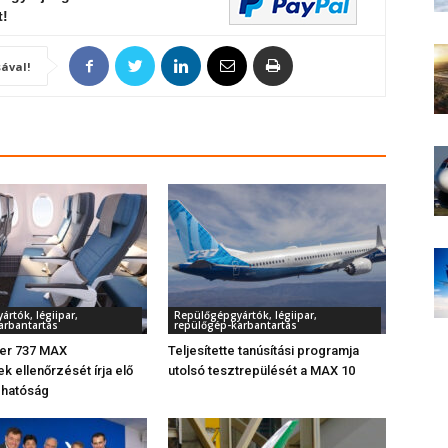
t!
ával!
rtók, légiipar,
Repülőgépgyártók, légiipar,
arbantartás
repülőgép-karbantartás
zer 737 MAX
Teljesítette tanúsítási programja
k ellenőrzését írja elő
utolsó tesztrepülését a MAX 10
 hatóság