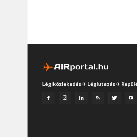
Légiközlekedés ✈ Légiutazás ✈ Repül