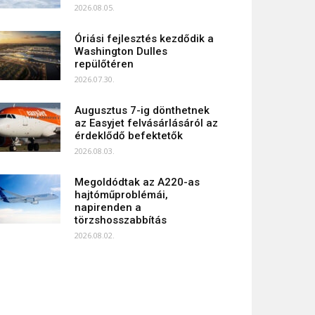
2026.08.05.
Óriási fejlesztés kezdődik a
Washington Dulles
repülőtéren
2026.07.30.
Augusztus 7-ig dönthetnek
az Easyjet felvásárlásáról az
érdeklődő befektetők
2026.08.03.
Megoldódtak az A220-as
hajtóműproblémái,
napirenden a
törzshosszabbítás
2026.08.02.