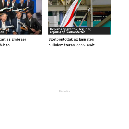
Repülőgépgyártók, légiipar,
gok
repülőgép-karbantartás
zárt az Embraer
Szétbontották az Emirates
h-ban
nullkilométeres 777-9-esét
Hirdetés