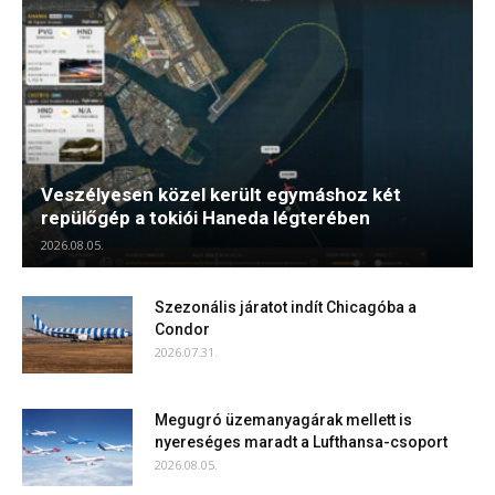
Veszélyesen közel került egymáshoz két
repülőgép a tokiói Haneda légterében
2026.08.05.
Szezonális járatot indít Chicagóba a
Condor
2026.07.31.
Megugró üzemanyagárak mellett is
nyereséges maradt a Lufthansa-csoport
2026.08.05.