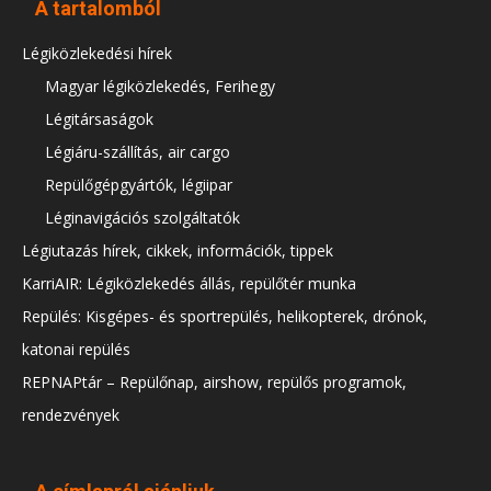
A tartalomból
Légiközlekedési hírek
Magyar légiközlekedés, Ferihegy
Légitársaságok
Légiáru-szállítás, air cargo
Repülőgépgyártók, légiipar
Léginavigációs szolgáltatók
Légiutazás hírek, cikkek, információk, tippek
KarriAIR: Légiközlekedés állás, repülőtér munka
Repülés: Kisgépes- és sportrepülés, helikopterek, drónok,
katonai repülés
REPNAPtár – Repülőnap, airshow, repülős programok,
rendezvények