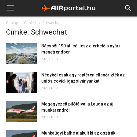
Címlap
Címkék
Schwechat
Címke: Schwechat
Bécsből 190 úti cél lesz elérhető a nyári
menetrendben
2023.03.10.
Négyből csak egy reptéren ellenőrizték az
uniós covid-igazolványunkat
2021.08.18.
Megegyezett pilótáival a Lauda az új
munkarendről
2019.08.13.
Munkaügyi balhé alakult ki az osztrák