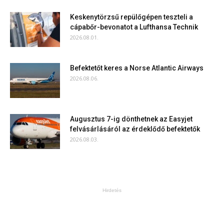
Keskenytörzsű repülőgépen teszteli a
cápabőr-bevonatot a Lufthansa Technik
2026.08.01.
Befektetőt keres a Norse Atlantic Airways
2026.08.06.
Augusztus 7-ig dönthetnek az Easyjet
felvásárlásáról az érdeklődő befektetők
2026.08.03.
Hirdetés