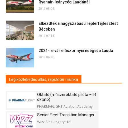
Ryanair-leánycég Laudánál
2019.08.06.
Elkezdték a nagyszabású reptérfejlesztést
Bécsben
2019.07.14.
2021-re vár először nyereséget a Lauda
2019.06.26.
Légiközlekedés állás, repülőtér munka
Oktató (műszeroktató pilóta – IR
oktató)
PHARMAFLIGHT Aviation Academy
Kft.
Senior Fleet Transition Manager
Wizz Air Hungary Ltd.