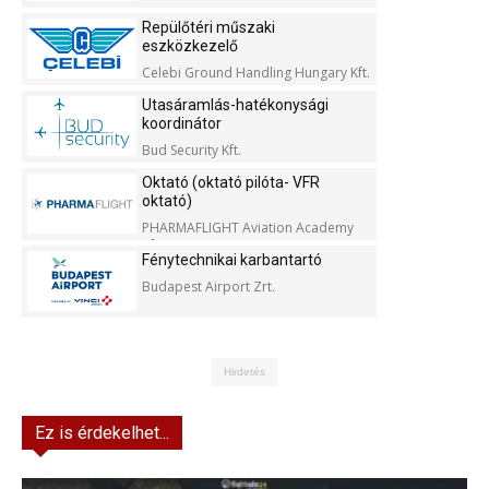
Repülőtéri műszaki
eszközkezelő
Celebi Ground Handling Hungary Kft.
Utasáramlás-hatékonysági
koordinátor
Bud Security Kft.
Oktató (oktató pilóta- VFR
oktató)
PHARMAFLIGHT Aviation Academy
Kft.
Fénytechnikai karbantartó
Budapest Airport Zrt.
Hirdetés
Ez is érdekelhet...