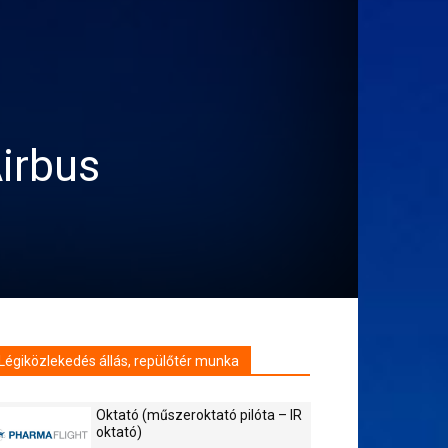
irbus
Légiközlekedés állás, repülőtér munka
Oktató (műszeroktató pilóta – IR
oktató)