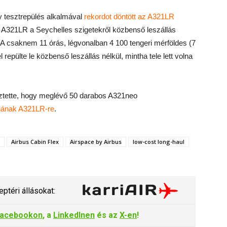
y tesztrepülés alkalmával
rekordot döntött az A321LR
A321LR a Seychelles szigetekről közbenső leszállás
a. A csaknem 11 órás, légvonalban 4 100 tengeri mérföldes (7
epülte le közbenső leszállás nélkül, mintha tele lett volna
ztette, hogy meglévő 50 darabos A321neo
lnának A321LR-re
.
Airbus Cabin Flex
Airspace by Airbus
low-cost long-haul
ptéri állásokat:
acebookon
, a
LinkedInen
és az
X-en
!