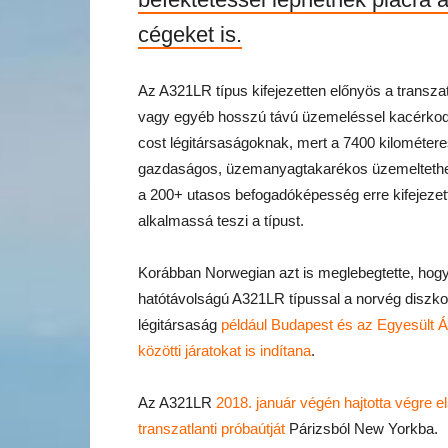
cégeket is.
Az A321LR típus kifejezetten előnyös a transzatl
vagy egyéb hosszú távú üzemeléssel kacérkod
cost légitársaságoknak, mert a 7400 kilométere
gazdaságos, üzemanyagtakarékos üzemelteth
a 200+ utasos befogadóképesség erre kifejezet
alkalmassá teszi a típust.
Korábban Norwegian azt is meglebegtette, hog
hatótávolságú A321LR típussal a norvég diszko
légitársaság
például Budapest és az Egyesült 
közötti járatokat is indítana
.
Az A321LR
2018. január végén hajtotta végre el
transzatlanti próbaútját
Párizsból New Yorkba.