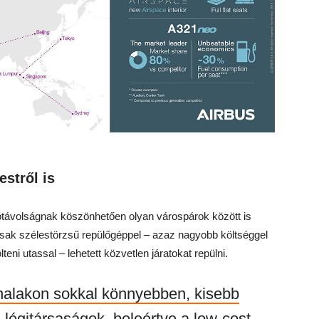
estről is
ótávolságnak köszönhetően olyan várospárok között is
 csak szélestörzsű repülőgéppel – azaz nagyobb költséggel
eni utassal – lehetett közvetlen járatokat repülni.
nalakon sokkal könnyebben, kisebb
 légitársaságok, beleértve a low-cost