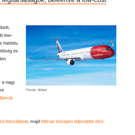
anti,
ó low-
s hatótáv,
etőség és
ten
y a nagy
nt
Forrás: Airbus
Államok
ső felszállását
, majd
február közepén teljesítette első