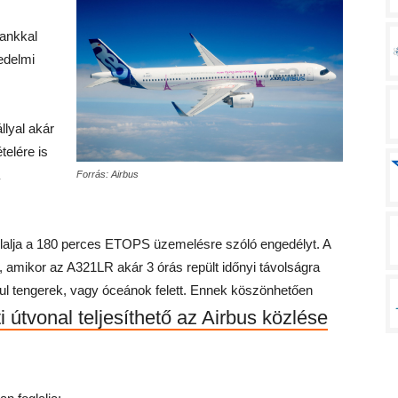
tankkal
edelmi
lyal akár
telére is
Forrás: Airbus
glalja a 180 perces ETOPS üzemelésre szóló engedélyt. A
, amikor az A321LR akár 3 órás repült időnyi távolságra
éldául tengerek, vagy óceánok felett. Ennek köszönhetően
i útvonal teljesíthető az Airbus közlése