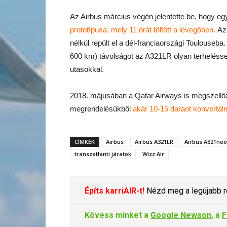
Az Airbus március végén jelentette be, hogy eg
prototípusa, mely 11 órát töltött a levegőben.
Az 
nélkül repült el a dél-franciaországi Toulouseb
600 km) távolságot az A321LR olyan terheléssel r
utasokkal.
2018. májusában a Qatar Airways is megszellő
megrendelésükből
akár 10-15 daraot konvertá
CÍMKÉK
Airbus
Airbus A321LR
Airbus A321neo
transzatlanti járatok
Wizz Air
Építs karriAIR-t!
Nézd meg a legújabb re
Kövess minket a
Google Newson
, a
F