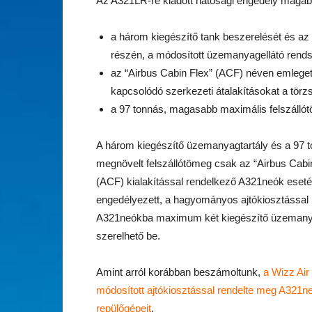
Az A321LR-re kiadott hatósági engedély magába
a három kiegészítő tank beszerelését és az 
részén, a módosított üzemanyagellátó rends
az “Airbus Cabin Flex” (ACF) néven emlegete
kapcsolódó szerkezeti átalakításokat a törz
a 97 tonnás, magasabb maximális felszáll
A három kiegészítő üzemanyagtartály és a 97 
megnövelt felszállótömeg csak az “Airbus Cabi
(ACF) kialakítással rendelkező A321neók eset
engedélyezett, a hagyományos ajtókiosztással 
A321neókba maximum két kiegészítő üzeman
szerelhető be.
Amint arról korábban beszámoltunk,
a Wizz Air 
módosított ajtókiosztással rendelte meg A321n
repülőgépeit
.