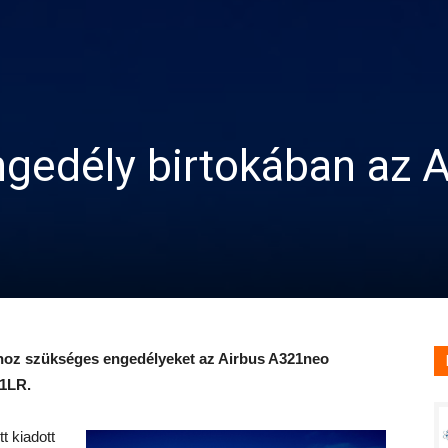
gedély birtokában az A
shoz szükséges engedélyeket az Airbus A321neo
21LR.
t kiadott