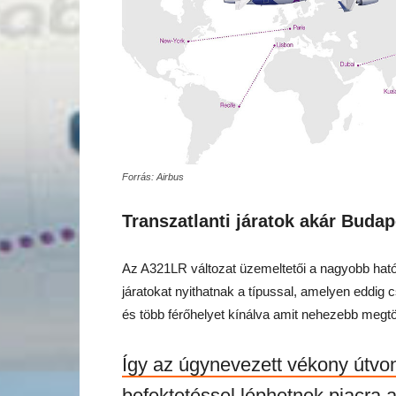
Forrás: Airbus
Transzatlanti járatok akár Budap
Az A321LR változat üzemeltetői a nagyobb hat
járatokat nyithatnak a típussal, amelyen eddig
és több férőhelyet kínálva amit nehezebb megtölt
Így az úgynevezett vékony útvo
befektetéssel léphetnek piacra a