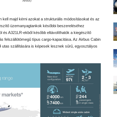
Airbus)
 kell majd kérni azokat a strukturális módosításokat és az
gészítő üzemanyagtankok későbbi beszereléséhez
 és A321LR-ekből később eltávolíthatók a kiegészítő
ás felszállótömegű típus cargo-kapacitása. Az Airbus Cabin
 utas szállítására is képesek lesznek sűrű, egyosztályos