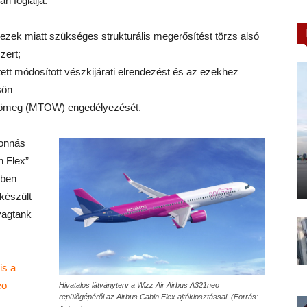
n foglalja:
ezek miatt szükséges strukturális megerősítést törzs alsó
zert;
tt módosított vészkijárati elrendezést és az ezekhez
sön
ótömeg (MTOW) engedélyezését.
tonnás
n Flex”
ében
készült
yagtank
is a
eo
Hivatalos látványterv a Wizz Air Airbus A321neo
repülőgépéről az Airbus Cabin Flex ajtókiosztással. (Forrás: