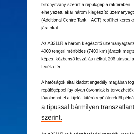
bizonyítvány szerint a repülőgép a rakterében
elhelyezett, akár három kiegészítő üzemanyag
(Additional Centre Tank – ACT) repülhet keresk
járatokat.
Az A321LR a három kiegészítő üzemanyagtartál
4000 tengeri mérföldes (7400 km) járatok megté
képes, közbenső leszállás nélkül, 206 utassal a
fedélzetén.
A hatóságok által kiadott engedély magában fo
repülőgéppel így olyan útvonalak is tervezhetők
távolodhat el a kijelölt kitérő repülőterektől p
a típussal bármilyen transzatlant
szerint.