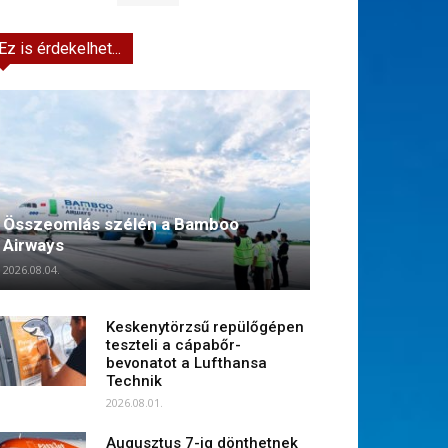
Ez is érdekelhet...
Összeomlás szélén a Bamboo
Airways
2026.08.04.
Keskenytörzsű repülőgépen
teszteli a cápabőr-
bevonatot a Lufthansa
Technik
2026.08.01.
Augusztus 7-ig dönthetnek