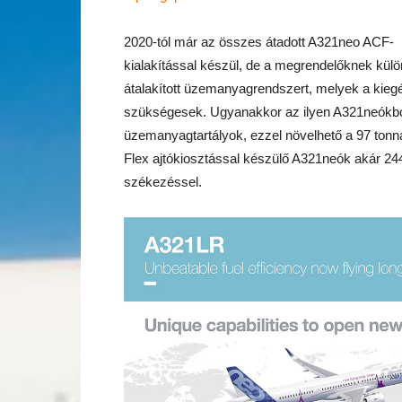
2020-tól már az összes átadott A321neo ACF-
kialakítással készül, de a megrendelőknek külön
átalakított üzemanyagrendszert, melyek a kie
szükségesek. Ugyanakkor az ilyen A321neókból
üzemanyagtartályok, ezzel növelhető a 97 tonn
Flex ajtókiosztással készülő A321neók akár 244
székezéssel.