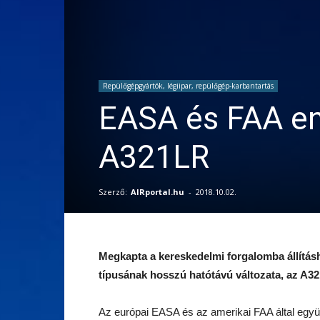
Repülőgépgyártók, légiipar, repülőgép-karbantartás
EASA és FAA en
A321LR
Szerző:
AIRportal.hu
-
2018.10.02.
Megkapta a kereskedelmi forgalomba állítá
típusának hosszú hatótávú változata, az A3
Az európai EASA és az amerikai FAA által együt