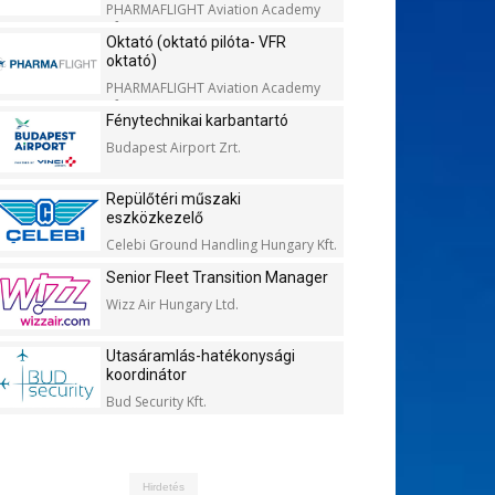
PHARMAFLIGHT Aviation Academy
Kft.
Oktató (oktató pilóta- VFR
oktató)
PHARMAFLIGHT Aviation Academy
Kft.
Fénytechnikai karbantartó
Budapest Airport Zrt.
Repülőtéri műszaki
eszközkezelő
Celebi Ground Handling Hungary Kft.
Senior Fleet Transition Manager
Wizz Air Hungary Ltd.
Utasáramlás-hatékonysági
koordinátor
Bud Security Kft.
Hirdetés