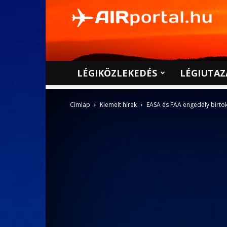
AIRportal.hu
LÉGIKÖZLEKEDÉS
LÉGIUTAZ
Címlap
Kiemelt hírek
EASA és FAA engedély birto