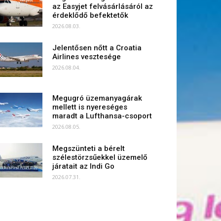
az Easyjet felvásárlásáról az
érdeklődő befektetők
2026.08.03.
Jelentősen nőtt a Croatia
Airlines vesztesége
2026.08.04.
Megugró üzemanyagárak
mellett is nyereséges
maradt a Lufthansa-csoport
2026.08.05.
Megszünteti a bérelt
szélestörzsűekkel üzemelő
járatait az Indi Go
2026.07.31.