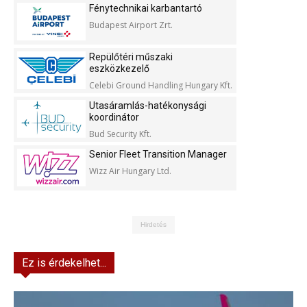
Fénytechnikai karbantartó
Budapest Airport Zrt.
Repülőtéri műszaki
eszközkezelő
Celebi Ground Handling Hungary Kft.
Utasáramlás-hatékonysági
koordinátor
Bud Security Kft.
Senior Fleet Transition Manager
Wizz Air Hungary Ltd.
Hirdetés
Ez is érdekelhet...