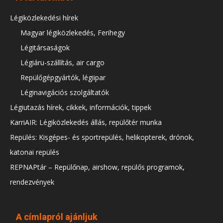
Légiközlekedési hírek
Magyar légiközlekedés, Ferihegy
Légitársaságok
Légiáru-szállítás, air cargo
Repülőgépgyártók, légiipar
Léginavigációs szolgáltatók
Légiutazás hírek, cikkek, információk, tippek
KarriAIR: Légiközlekedés állás, repülőtér munka
Repülés: Kisgépes- és sportrepülés, helikopterek, drónok,
katonai repülés
REPNAPtár – Repülőnap, airshow, repülős programok,
rendezvények
A címlapról ajánljuk