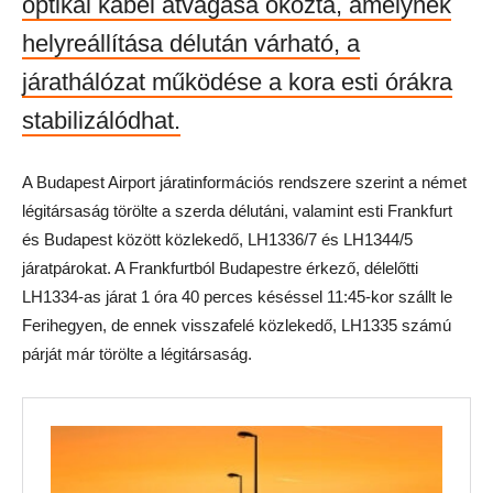
optikai kábel átvágása okozta, amelynek
helyreállítása délután várható, a
járathálózat működése a kora esti órákra
stabilizálódhat.
A Budapest Airport járatinformációs rendszere szerint a német
légitársaság törölte a szerda délutáni, valamint esti Frankfurt
és Budapest között közlekedő, LH1336/7 és LH1344/5
járatpárokat. A Frankfurtból Budapestre érkező, délelőtti
LH1334-as járat 1 óra 40 perces késéssel 11:45-kor szállt le
Ferihegyen, de ennek visszafelé közlekedő, LH1335 számú
párját már törölte a légitársaság.