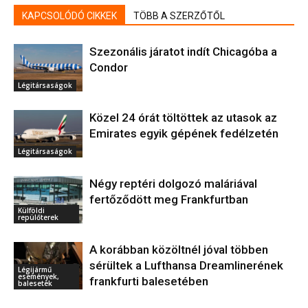
KAPCSOLÓDÓ CIKKEK
TÖBB A SZERZŐTŐL
Szezonális járatot indít Chicagóba a
Condor
Légitársaságok
Közel 24 órát töltöttek az utasok az
Emirates egyik gépének fedélzetén
Légitársaságok
Négy reptéri dolgozó maláriával
fertőződött meg Frankfurtban
Külföldi
repülőterek
A korábban közöltnél jóval többen
sérültek a Lufthansa Dreamlinerének
Légijármű
események,
frankfurti balesetében
balesetek