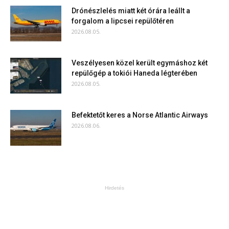
Drónészlelés miatt két órára leállt a
forgalom a lipcsei repülőtéren
2026.08.05.
Veszélyesen közel került egymáshoz két
repülőgép a tokiói Haneda légterében
2026.08.05.
Befektetőt keres a Norse Atlantic Airways
2026.08.06.
Hirdetés