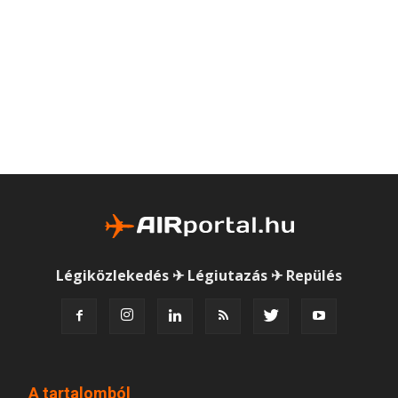
Légiközlekedés ✈ Légiutazás ✈ Repülés
A tartalomból