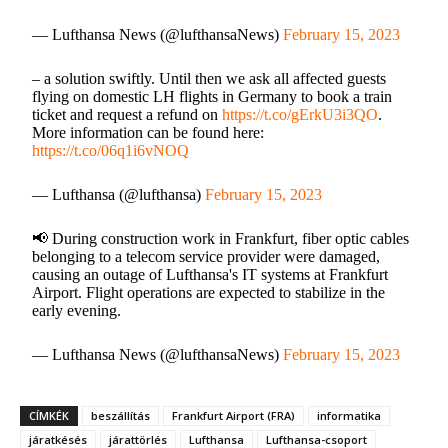
— Lufthansa News (@lufthansaNews)
February 15, 2023
– a solution swiftly. Until then we ask all affected guests
flying on domestic LH flights in Germany to book a train
ticket and request a refund on
https://t.co/gErkU3i3QO
.
More information can be found here:
https://t.co/06q1i6vNOQ
— Lufthansa (@lufthansa)
February 15, 2023
📢 During construction work in Frankfurt, fiber optic cables
belonging to a telecom service provider were damaged,
causing an outage of Lufthansa's IT systems at Frankfurt
Airport. Flight operations are expected to stabilize in the
early evening.
— Lufthansa News (@lufthansaNews)
February 15, 2023
CÍMKÉK
beszállítás
Frankfurt Airport (FRA)
informatika
járatkésés
járattörlés
Lufthansa
Lufthansa-csoport