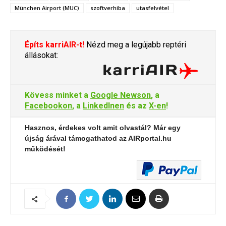
München Airport (MUC)
szoftverhiba
utasfelvétel
Építs karriAIR-t!
Nézd meg a legújabb reptéri
állásokat:
Kövess minket a
Google Newson
, a
Facebookon
, a
LinkedInen
és az
X-en
!
Hasznos, érdekes volt amit olvastál? Már egy
újság árával támogathatod az AIRportal.hu
működését!