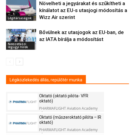
Növelheti a jegyárakat és szűkítheti a
kínálatot az EU-s utasjogi módosítás a
Wizz Air szerint
Légitársaságok
Bővülnek az utasjogok az EU-ban, de
az IATA bírálja a módosítást
Nemzetközi
légügyi hírek
Légiközlekedés állás, repülőtér munka
Oktató (oktató pilóta- VFR
oktató)
PHARMAFLIGHT Aviation Academy
Kft.
Oktató (műszeroktató pilóta – IR
oktató)
PHARMAFLIGHT Aviation Academy
Kft.