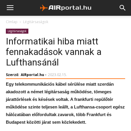
Címlap
Légitársaságok
Légitársaságok
Informatikai hiba miatt
fennakadások vannak a
Lufthansánál
Szerző:
AIRportal.hu
-
2023.02.15.
Egy telekommunikációs kábel sérülése miatt szerdán
akadozott a német légitársaság működése, tömeges
járattörlések és késések voltak. A frankfurti repülőtér
működése szinte teljesen leállt, a Lufthansa-csoport egész
hálózatában előfordultak zavarok, több Frankfurt és
Budapest közötti járat sem közlekedett.