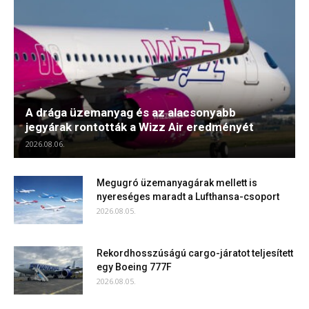
A drága üzemanyag és az alacsonyabb
jegyárak rontották a Wizz Air eredményét
2026.08.06.
Megugró üzemanyagárak mellett is
nyereséges maradt a Lufthansa-csoport
2026.08.05.
Rekordhosszúságú cargo-járatot teljesített
egy Boeing 777F
2026.08.05.