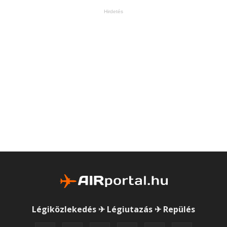
Hirdetés
Légiközlekedés ✈ Légiutazás ✈ Repülés