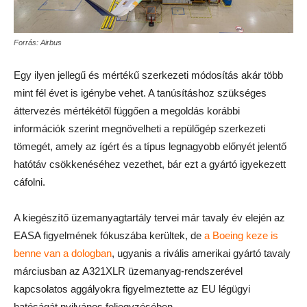
Forrás: Airbus
Egy ilyen jellegű és mértékű szerkezeti módosítás akár több
mint fél évet is igénybe vehet. A tanúsításhoz szükséges
áttervezés mértékétől függően a megoldás korábbi
információk szerint megnövelheti a repülőgép szerkezeti
tömegét, amely az ígért és a típus legnagyobb előnyét jelentő
hatótáv csökkenéséhez vezethet, bár ezt a gyártó igyekezett
cáfolni.
A kiegészítő üzemanyagtartály tervei már tavaly év elején az
EASA figyelmének fókuszába kerültek, de
a Boeing keze is
benne van a dologban
, ugyanis a rivális amerikai gyártó tavaly
márciusban az A321XLR üzemanyag-rendszerével
kapcsolatos aggályokra figyelmeztette az EU légügyi
hatóságát nyilvános feljegyzésében.