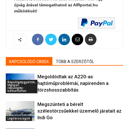
újság árával támogathatod az AIRportal.hu
működését!
KAPCSOLÓDÓ CIKKEK
TÖBB A SZERZŐTŐL
Megoldódtak az A220-as
Repülőgépgyártók,
hajtóműproblémái, napirenden a
légiipar,
repülőgép-
törzshosszabbítás
karbantartás
Megszünteti a bérelt
szélestörzsűekkel üzemelő járatait az
Indi Go
Légitársaságok