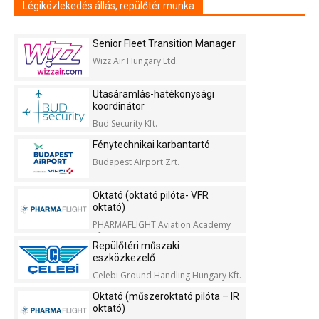
Légiközlekedés állás, repülőtér munka
Senior Fleet Transition Manager
Wizz Air Hungary Ltd.
Utasáramlás-hatékonysági
koordinátor
Bud Security Kft.
Fénytechnikai karbantartó
Budapest Airport Zrt.
Oktató (oktató pilóta- VFR
oktató)
PHARMAFLIGHT Aviation Academy
Kft.
Repülőtéri műszaki
eszközkezelő
Celebi Ground Handling Hungary Kft.
Oktató (műszeroktató pilóta – IR
oktató)