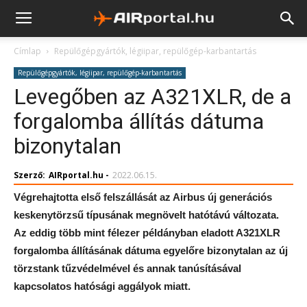
Címlap
Repülőgépgyártók, légiipar, repülőgép-karbantartás
Repülőgépgyártók, légiipar, repülőgép-karbantartás
Levegőben az A321XLR, de a
forgalomba állítás dátuma
bizonytalan
Szerző:
AIRportal.hu
-
2022.06.15.
Végrehajtotta első felszállását az Airbus új generációs
keskenytörzsű típusának megnövelt hatótávú változata.
Az eddig több mint félezer példányban eladott A321XLR
forgalomba állításának dátuma egyelőre bizonytalan az új
törzstank tűzvédelmével és annak tanúsításával
kapcsolatos hatósági aggályok miatt.