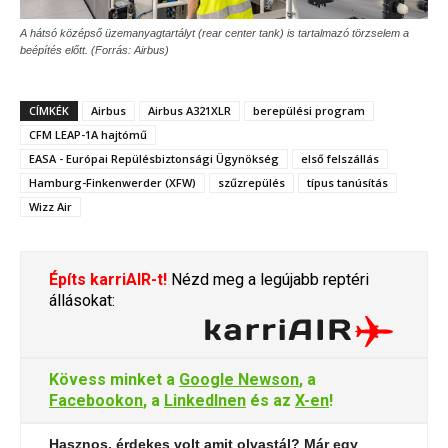
A hátsó középső üzemanyagtartályt (rear center tank) is tartalmazó törzselem a
beépítés előtt. (Forrás: Airbus)
CÍMKÉK
Airbus
Airbus A321XLR
berepülési program
CFM LEAP-1A hajtómű
EASA - Európai Repülésbiztonsági Ügynökség
első felszállás
Hamburg-Finkenwerder (XFW)
szűzrepülés
típus tanúsítás
Wizz Air
Építs karriAIR-t!
Nézd meg a legújabb reptéri
állásokat:
Kövess minket a
Google Newson
, a
Facebookon
, a
LinkedInen
és az
X-en
!
Hasznos, érdekes volt amit olvastál? Már egy