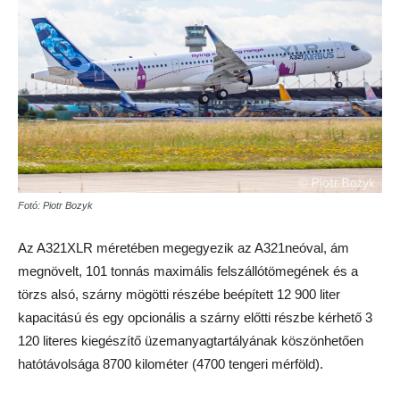
Fotó: Piotr Bozyk
Az A321XLR méretében megegyezik az A321neóval, ám
megnövelt, 101 tonnás maximális felszállótömegének és a
törzs alsó, szárny mögötti részébe beépített 12 900 liter
kapacitású és egy opcionális a szárny előtti részbe kérhető 3
120 literes kiegészítő üzemanyagtartályának köszönhetően
hatótávolsága 8700 kilométer (4700 tengeri mérföld).