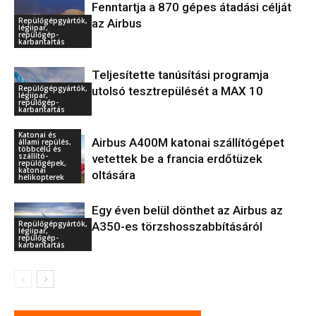
Fenntartja a 870 gépes átadási célját
Repülőgépgyártók,
az Airbus
légiipar,
repülőgép-
karbantartás
Teljesítette tanúsítási programja
Repülőgépgyártók,
utolsó tesztrepülését a MAX 10
légiipar,
repülőgép-
karbantartás
Katonai és
Airbus A400M katonai szállítógépet
állami repülés,
többcélú és
szállító-
vetettek be a francia erdőtüzek
repülőgépek,
katonai
oltására
helikopterek
Egy éven belül dönthet az Airbus az
Repülőgépgyártók,
A350-es törzshosszabbításáról
légiipar,
repülőgép-
karbantartás