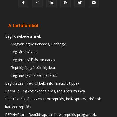
A tartalomból
Légiközlekedési hírek
Magyar légiközlekedés, Ferihegy
Légitársaságok
Légiáru-szállítás, air cargo
Repülőgépgyártók, légiipar
Léginavigációs szolgáltatók
Légiutazás hírek, cikkek, információk, tippek
KarriAIR: Légiközlekedés állás, repülőtér munka
Repülés: Kisgépes- és sportrepülés, helikopterek, drónok,
katonai repülés
REPNAPtár – Repülőnap, airshow, repülős programok,