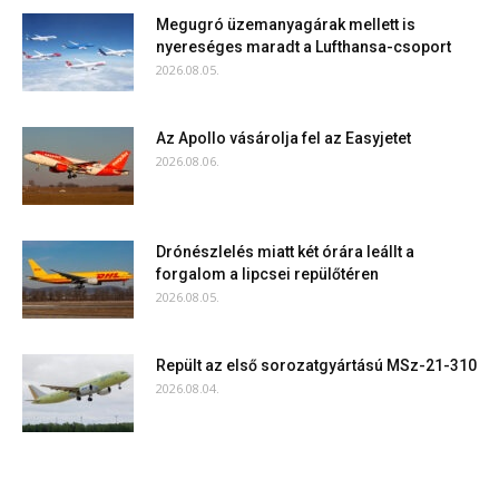
Megugró üzemanyagárak mellett is
nyereséges maradt a Lufthansa-csoport
2026.08.05.
Az Apollo vásárolja fel az Easyjetet
2026.08.06.
Drónészlelés miatt két órára leállt a
forgalom a lipcsei repülőtéren
2026.08.05.
Repült az első sorozatgyártású MSz-21-310
2026.08.04.