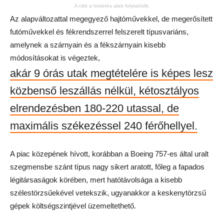
A cikk a hirdetés alatt folytatódik.
Az alapváltozattal megegyező hajtóművekkel, de megerősített
futóművekkel és fékrendszerrel felszerelt típusvariáns,
amelynek a szárnyain és a fékszárnyain kisebb
módosításokat is végeztek,
akár 9 órás utak megtételére is képes lesz
közbenső leszállás nélkül, kétosztályos
elrendezésben 180-220 utassal, de
maximális székezéssel 240 férőhellyel.
A piac közepének hívott, korábban a Boeing 757-es által uralt
szegmensbe szánt típus nagy sikert aratott, főleg a fapados
légitársaságok körében, mert hatótávolsága a kisebb
szélestörzsűekével vetekszik, ugyanakkor a keskenytörzsű
gépek költségszintjével üzemeltethető.