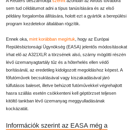
A Reuters beszámolója
szerint
azonban az Airbus továbbra
sem tud céldátumot adni a típus tanúsítására és az első
példány forgalomba állítására, holott ezt a gyártók a berepülési
program kezdetekor általában rögzítik.
Ennek oka,
mint korábban megírtuk
, hogy az Európai
Repülésbiztonsági Ügynökség (EASA) jelentős módosításokat
írhat elő az A321XLR a törzsének alsó, szárny mögötti részén
lévő üzemanyagtartály tűz és a hőterhelés ellen védő
borításánál, az eredetileg kidolgozott megoldáshoz képest. A
főfutóművek becsuklásával vagy kiszakadásával járó
túlfutásos baleset, illetve behúzott futóművekkel végrehajtott
hasra szállás esetén csökkenteni kell géptörzset teljesen
kitöltő tankban lévő üzemanyag meggyulladásának
kockázatát.
Információk szerint az EASA még a