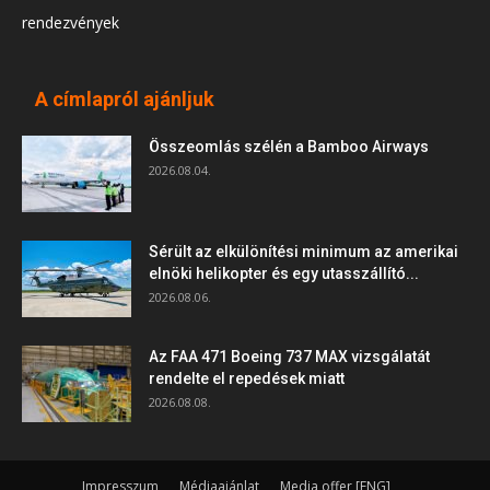
rendezvények
A címlapról ajánljuk
Összeomlás szélén a Bamboo Airways
2026.08.04.
Sérült az elkülönítési minimum az amerikai
elnöki helikopter és egy utasszállító...
2026.08.06.
Az FAA 471 Boeing 737 MAX vizsgálatát
rendelte el repedések miatt
2026.08.08.
Impresszum
Médiaajánlat
Media offer [ENG]