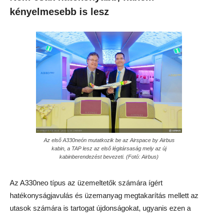
kényelmesebb is lesz
Az első A330neón mutatkozik be az Airspace by Airbus
kabin, a TAP lesz az első légitársaság mely az új
kabinberendezést bevezeti. (Fotó: Airbus)
Az A330neo típus az üzemeltetők számára ígért
hatékonyságjavulás és üzemanyag megtakarítás mellett az
utasok számára is tartogat újdonságokat, ugyanis ezen a