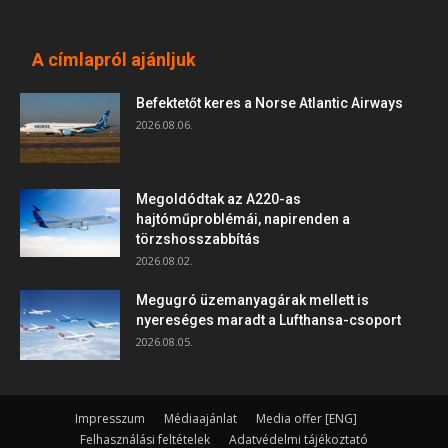
A címlapról ajánljuk
Befektetőt keres a Norse Atlantic Airways
2026.08.06.
Megoldódtak az A220-as
hajtóműproblémái, napirenden a
törzshosszabbítás
2026.08.02.
Megugró üzemanyagárak mellett is
nyereséges maradt a Lufthansa-csoport
2026.08.05.
Impresszum
Médiaajánlat
Media offer [ENG]
Felhasználási feltételek
Adatvédelmi tájékoztató