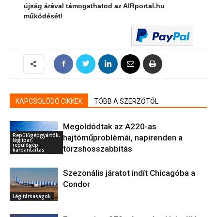
újság árával támogathatod az AIRportal.hu
működését!
KAPCSOLÓDÓ CIKKEK
TÖBB A SZERZŐTŐL
Megoldódtak az A220-as
Repülőgépgyártók,
hajtóműproblémái, napirenden a
légiipar,
repülőgép-
törzshosszabbítás
karbantartás
Szezonális járatot indít Chicagóba a
Condor
Légitársaságok