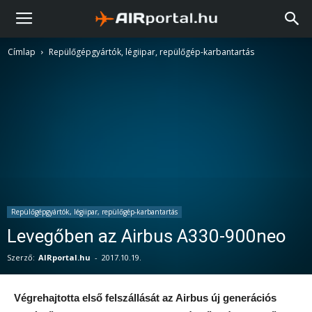
Címlap
Repülőgépgyártók, légiipar, repülőgép-karbantartás
Repülőgépgyártók, légiipar, repülőgép-karbantartás
Levegőben az Airbus A330-900neo
Szerző:
AIRportal.hu
-
2017.10.19.
Végrehajtotta első felszállását az Airbus új generációs