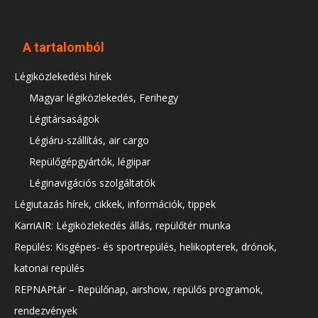
A tartalomból
Légiközlekedési hírek
Magyar légiközlekedés, Ferihegy
Légitársaságok
Légiáru-szállítás, air cargo
Repülőgépgyártók, légiipar
Léginavigációs szolgáltatók
Légiutazás hírek, cikkek, információk, tippek
KarriAIR: Légiközlekedés állás, repülőtér munka
Repülés: Kisgépes- és sportrepülés, helikopterek, drónok,
katonai repülés
REPNAPtár – Repülőnap, airshow, repülős programok,
rendezvények