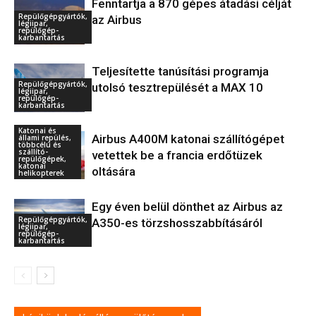
Fenntartja a 870 gépes átadási célját
Repülőgépgyártók,
az Airbus
légiipar,
repülőgép-
karbantartás
Teljesítette tanúsítási programja
Repülőgépgyártók,
utolsó tesztrepülését a MAX 10
légiipar,
repülőgép-
karbantartás
Katonai és
Airbus A400M katonai szállítógépet
állami repülés,
többcélú és
szállító-
vetettek be a francia erdőtüzek
repülőgépek,
katonai
oltására
helikopterek
Egy éven belül dönthet az Airbus az
Repülőgépgyártók,
A350-es törzshosszabbításáról
légiipar,
repülőgép-
karbantartás