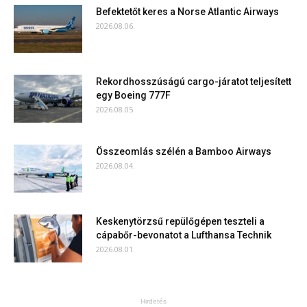
Befektetőt keres a Norse Atlantic Airways
2026.08.06.
Rekordhosszúságú cargo-járatot teljesített
egy Boeing 777F
2026.08.05.
Összeomlás szélén a Bamboo Airways
2026.08.04.
Keskenytörzsű repülőgépen teszteli a
cápabőr-bevonatot a Lufthansa Technik
2026.08.01.
Hirdetés