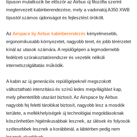
típuson mutatkozik be először az Airbus új filozófia szerint
megtervezett kabinberendezése, mely a vadonatúj A350 XWB
típustól számos újdonságot és fejlesztést örökölt.
Az
Airspace by Airbus kabinberendezés
kényelmesebb,
ergonomikusabb környezetet, nagyobb teret, és jobb térérzetet
kínál az utasok számára. A repülőgépen a legmodernebb
fedélzeti szórakoztatórendszer és vezeték nélküli
internetszolgáltatás működik.
A kabin az új generációs repülőgépeknél megszokott
változtatható intenzitású és színű ledes megvilágítást kap,
mely pihentetőbb utazást biztosít. Az Airspace by Airbus
nagyobb fej feletti tárolókat biztosít, nagyobb lesz a mosdók
területe, a mellékhelyiségek új technológiai megoldásoknak
köszönhetően higiénikusabbak lesznek, az ülések és folyosók
szélesebbek lesznek a korábbinál, a lábtérben pedig nem
lesznek akadályok.