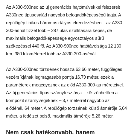
Az A330-900neo az új generációs hajtóművekkel felszerelt
A330neo típuscsalád nagyobb befogadóképességű tagja. A
repülőgép tipikus háromosztályos elrendezésben – az A330-
300-asnál tízzel több – 287 utas szállítására képes, de
maximális befogadóképessége egyosztályos sűrű
székezéssel 440 fő. Az A330-900neo hatótávolsága 12 130
km, 380 kilométerrel több az A330-300-asénál.
Az A330-900neo törzsének hossza 63,66 méter, függőleges
vezérsíkjának legmagasabb pontja 16,79 méter, ezek a
paraméterek megegyeznek az előd A330-300-as méreteivel.
Az új generációs típus szárnyfesztávja – köszönhetően a
kompozit szárnyvégeknek – 3,7 méterrel nagyobb az
elődénél, 64 méter. A repülőgép törzsének külső átmérője 5,64
méter, a fedélzet belső, maximális átmérője 5,26 méter.
Nem csak hatékonyabb, hanem