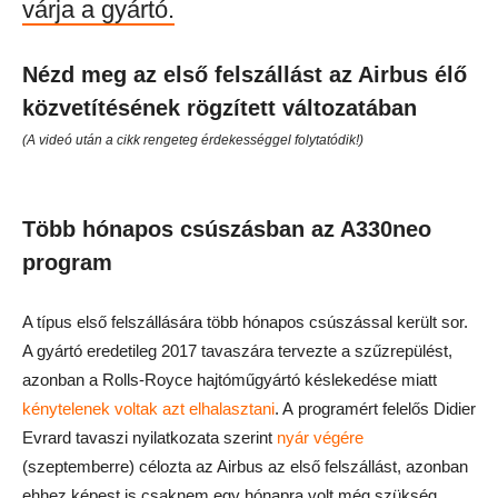
várja a gyártó.
Nézd meg az első felszállást az Airbus élő
közvetítésének rögzített változatában
(A videó után a cikk rengeteg érdekességgel folytatódik!)
Több hónapos csúszásban az A330neo
program
A típus első felszállására több hónapos csúszással került sor.
A gyártó eredetileg 2017 tavaszára tervezte a szűzrepülést,
azonban a Rolls-Royce hajtóműgyártó késlekedése miatt
kénytelenek voltak azt elhalasztani
. A programért felelős Didier
Evrard tavaszi nyilatkozata szerint
nyár végére
(szeptemberre) célozta az Airbus az első felszállást, azonban
ehhez képest is csaknem egy hónapra volt még szükség,