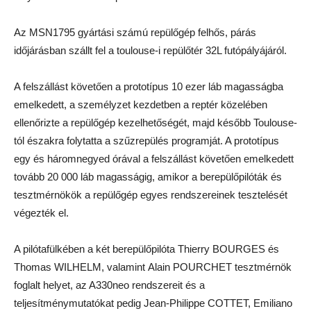
Az MSN1795 gyártási számú repülőgép felhős, párás
időjárásban szállt fel a toulouse-i repülőtér 32L futópályájáról.
A felszállást követően a prototípus 10 ezer láb magasságba
emelkedett, a személyzet kezdetben a reptér közelében
ellenőrizte a repülőgép kezelhetőségét, majd később Toulouse-
tól északra folytatta a szűzrepülés programját. A prototípus
egy és háromnegyed órával a felszállást követően emelkedett
tovább 20 000 láb magasságig, amikor a berepülőpilóták és
tesztmérnökök a repülőgép egyes rendszereinek tesztelését
végezték el.
A pilótafülkében a két berepülőpilóta Thierry BOURGES és
Thomas WILHELM, valamint Alain POURCHET tesztmérnök
foglalt helyet, az A330neo rendszereit és a
teljesítménymutatókat pedig Jean-Philippe COTTET, Emiliano