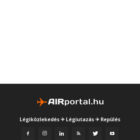
Légiközlekedés ✈ Légiutazás ✈ Repülés