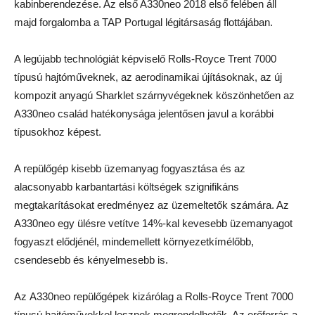
kabinberendezése. Az első A330neo 2018 első felében áll
majd forgalomba a TAP Portugal légitársaság flottájában.
A legújabb technológiát képviselő Rolls-Royce Trent 7000
típusú hajtóműveknek, az aerodinamikai újításoknak, az új
kompozit anyagú Sharklet szárnyvégeknek köszönhetően az
A330neo család hatékonysága jelentősen javul a korábbi
típusokhoz képest.
A repülőgép kisebb üzemanyag fogyasztása és az
alacsonyabb karbantartási költségek szignifikáns
megtakarításokat eredményez az üzemeltetők számára. Az
A330neo egy ülésre vetítve 14%-kal kevesebb üzemanyagot
fogyaszt elődjénél, mindemellett környezetkímélőbb,
csendesebb és kényelmesebb is.
Az A330neo repülőgépek kizárólag a Rolls-Royce Trent 7000
típusú hajtóművekkel lesznek megrendelhetők. Az erőforrás a