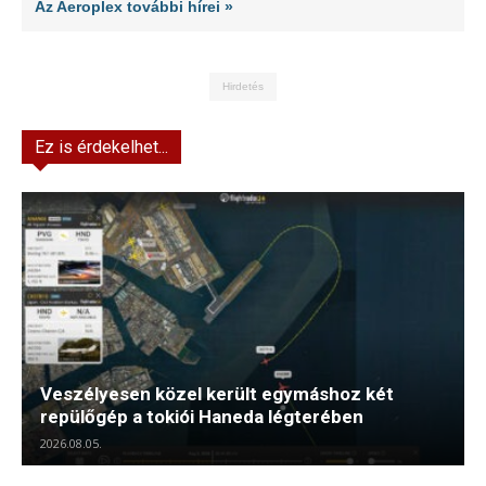
Az Aeroplex további hírei »
Hirdetés
Ez is érdekelhet...
Veszélyesen közel került egymáshoz két
repülőgép a tokiói Haneda légterében
2026.08.05.