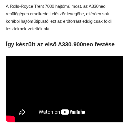
A Rolls-Royce Trent 7000 hajtómű most, az A330neo
repülőgépen emelkedett először levegőbe, eltérően sok
korábbi hajtóműtípustól ezt az erőforrást eddig csak földi
teszteknek vetették alá.
Így készült az első A330-900neo festése