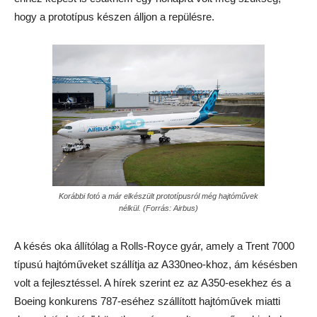
hogy a prototípus készen álljon a repülésre.
Korábbi fotó a már elkészült prototípusról még hajtóművek
nélkül. (Forrás: Airbus)
A késés oka állítólag a Rolls-Royce gyár, amely a Trent 7000
típusú hajtóműveket szállítja az A330neo-khoz, ám késésben
volt a fejlesztéssel. A hírek szerint ez az A350-esekhez és a
Boeing konkurens 787-eséhez szállított hajtóművek miatti