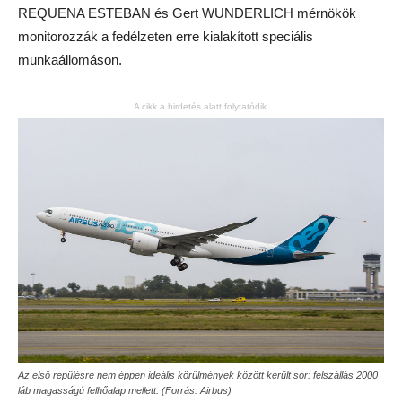
REQUENA ESTEBAN és Gert WUNDERLICH mérnökök
monitorozzák a fedélzeten erre kialakított speciális
munkaállomáson.
A cikk a hirdetés alatt folytatódik.
Az első repülésre nem éppen ideális körülmények között került sor: felszállás 2000
láb magasságú felhőalap mellett. (Forrás: Airbus)