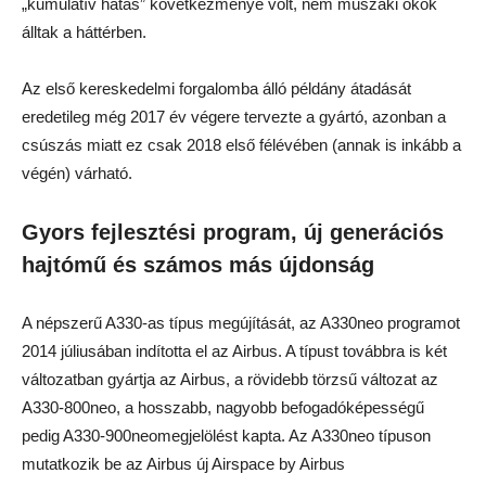
„kumulatív hatás” következménye volt, nem műszaki okok
álltak a háttérben.
Az első kereskedelmi forgalomba álló példány átadását
eredetileg még 2017 év végere tervezte a gyártó, azonban a
csúszás miatt ez csak 2018 első félévében (annak is inkább a
végén) várható.
Gyors fejlesztési program, új generációs
hajtómű és számos más újdonság
A népszerű A330-as típus megújítását, az A330neo programot
2014 júliusában indította el az Airbus. A típust továbbra is két
változatban gyártja az Airbus, a rövidebb törzsű változat az
A330-800neo, a hosszabb, nagyobb befogadóképességű
pedig A330-900neomegjelölést kapta. Az A330neo típuson
mutatkozik be az Airbus új Airspace by Airbus