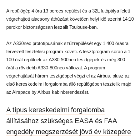
A repülőgép 4 óra 13 perces repülést és a 32L futópálya felett
végrehajtott alacsony áthúzást követően helyi idő szerint 14:10
perckor biztonságosan leszállt Toulouse-ban.
Az A330neo prototípusának szűzrepülését egy 1 400 órásra
tervezett tesztelési program követi. A tesztprogram során a 1
100 órát repülnek az A330-900neo tesztgépek és még 300
órát a rövidebb A330-800neo változat. A program
végrehajtását három tesztgéppel végzi el az Airbus, plusz az
első kereskedelmi forgalomba álló repülőgépen tesztelik majd
az Airspace by Airbus kabinberendezést.
A típus kereskedelmi forgalomba
állításához szükséges EASA és FAA
engedély megszerzését jövő év közepére