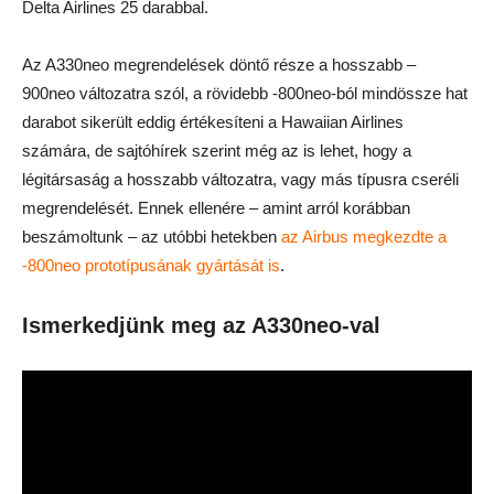
Delta Airlines 25 darabbal.
Az A330neo megrendelések döntő része a hosszabb –
900neo változatra szól, a rövidebb -800neo-ból mindössze hat
darabot sikerült eddig értékesíteni a Hawaiian Airlines
számára, de sajtóhírek szerint még az is lehet, hogy a
légitársaság a hosszabb változatra, vagy más típusra cseréli
megrendelését. Ennek ellenére – amint arról korábban
beszámoltunk – az utóbbi hetekben
az Airbus megkezdte a
-800neo prototípusának gyártását is
.
Ismerkedjünk meg az A330neo-val