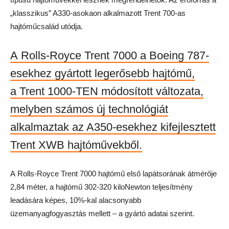
„klasszikus” A330-asokaon alkalmazott Trent 700-as
hajtóműcsalád utódja.
A Rolls-Royce Trent 7000 a Boeing 787-
esekhez gyártott legerősebb hajtómű,
a Trent 1000-TEN módosított változata,
melyben számos új technológiát
alkalmaztak az A350-esekhez kifejlesztett
Trent XWB hajtóművekből.
A Rolls-Royce Trent 7000 hajtómű első lapátsorának átmérője
2,84 méter, a hajtómű 302-320 kiloNewton teljesítmény
leadására képes, 10%-kal alacsonyabb
üzemanyagfogyasztás mellett – a gyártó adatai szerint.