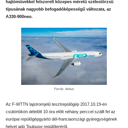
hajtóművekkel felszerelt közepes méretű szélestörzsű
típusának nagyobb befogadóképességű változata, az
A330-900neo.
Forrás: Airbus
Az F-WTTN lajstromjelű tesztrepülőgép 2017.10.19-én
csütörtökön délelőtt 10 óra előtt néhány perccel szállt fel az
európai repülőgépgyártó dél-franciaországi gyáregységének
helyet adó Toulouse repülőteréről.