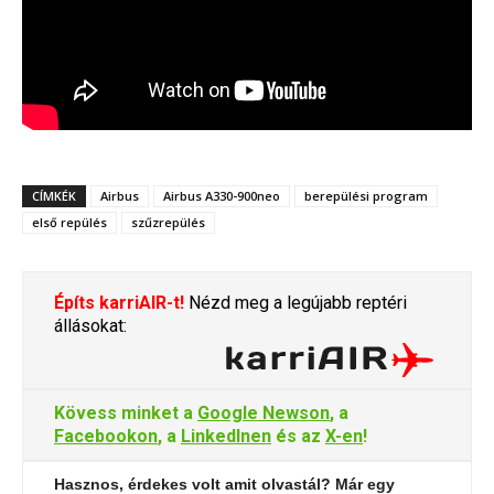
CÍMKÉK
Airbus
Airbus A330-900neo
berepülési program
első repülés
szűzrepülés
Építs karriAIR-t!
Nézd meg a legújabb reptéri
állásokat:
Kövess minket a
Google Newson
, a
Facebookon
, a
LinkedInen
és az
X-en
!
Hasznos, érdekes volt amit olvastál? Már egy