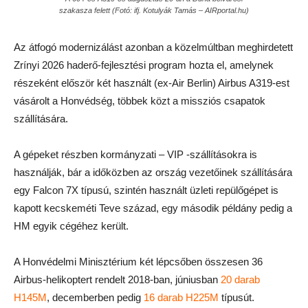
szakasza felett (Fotó: ifj. Kotulyák Tamás – AIRportal.hu)
Az átfogó modernizálást azonban a közelmúltban meghirdetett
Zrínyi 2026 haderő-fejlesztési program hozta el, amelynek
részeként először két használt (ex-Air Berlin) Airbus A319-est
vásárolt a Honvédség, többek közt a missziós csapatok
szállítására.
A gépeket részben kormányzati – VIP -szállításokra is
használják, bár a időközben az ország vezetőinek szállítására
egy Falcon 7X típusú, szintén használt üzleti repülőgépet is
kapott kecskeméti Teve század, egy második példány pedig a
HM egyik cégéhez került.
A Honvédelmi Minisztérium két lépcsőben összesen 36
Airbus-helikoptert rendelt 2018-ban, júniusban
20 darab
H145M
, decemberben pedig
16 darab H225M
típusút.