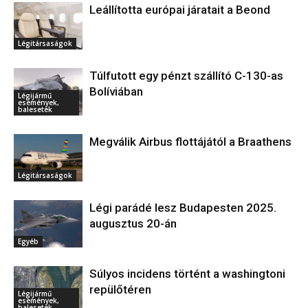
Leállította európai járatait a Beond
Légitársaságok
Túlfutott egy pénzt szállító C-130-as
Bolíviában
Légijármű
események,
balesetek
Megválik Airbus flottájától a Braathens
Légitársaságok
Légi parádé lesz Budapesten 2025.
augusztus 20-án
Egyéb
Súlyos incidens történt a washingtoni
repülőtéren
Légijármű
események,
balesetek