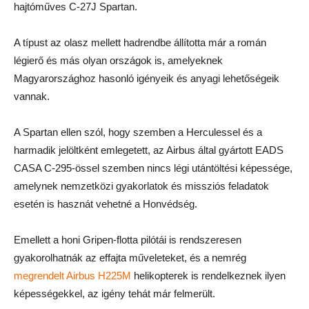
hajtóműves C-27J Spartan.
A típust az olasz mellett hadrendbe állította már a román
légierő és más olyan országok is, amelyeknek
Magyarországhoz hasonló igényeik és anyagi lehetőségeik
vannak.
A Spartan ellen szól, hogy szemben a Herculessel és a
harmadik jelöltként emlegetett, az Airbus által gyártott EADS
CASA C-295-össel szemben nincs légi utántöltési képessége,
amelynek nemzetközi gyakorlatok és missziós feladatok
esetén is hasznát vehetné a Honvédség.
Emellett a honi Gripen-flotta pilótái is rendszeresen
gyakorolhatnák az effajta műveleteket, és a nemrég
megrendelt Airbus H225M
helikopterek is rendelkeznek ilyen
képességekkel, az igény tehát már felmerült.