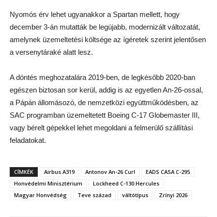
Nyomós érv lehet ugyanakkor a Spartan mellett, hogy
december 3-án mutatták be legújabb, modernizált változatát,
amelynek üzemeltetési költsége az ígéretek szerint jelentősen
a versenytáraké alatt lesz.
A döntés meghozatalára 2019-ben, de legkésőbb 2020-ban
egészen biztosan sor kerül, addig is az egyetlen An-26-ossal,
a Pápán állomásozó, de nemzetközi együttműködésben, az
SAC programban üzemeltetett Boeing C-17 Globemaster III,
vagy bérelt gépekkel lehet megoldani a felmerülő szállítási
feladatokat.
CÍMKÉK
Airbus A319
Antonov An-26 Curl
EADS CASA C-295
Honvédelmi Minisztérium
Lockheed C-130 Hercules
Magyar Honvédség
Teve század
váltótípus
Zrínyi 2026