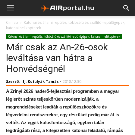
Címlap
Katonai és állami repülés, többcélú és szállító-repülőgépek,
katonai helikopterek
Katonai és állami repülés, többcélú és szállító-repülőgépek, katonai helikopterek
Már csak az An-26-osok
leváltása van hátra a
Honvédségnél
Szerző:
ifj. Kotulyák Tamás
-
2018.12.30.
A Zrínyi 2026 haderő-fejlesztési programban a magyar
légierőt szinte teljeskörűen modernizálják, a
megrendeléseket leadták a repülőeszközökre és
légvédelmi rendszerekre, egy részüket pedig már át is
vették. Az egyik kulcsfontosságú, egyben talán
legdrágább rész, a kifejezetten katonai feladatú, rámpás