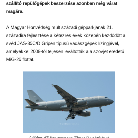
szállító repülőgépek beszerzése azonban még várat
magára.
A Magyar Honvédség múlt századi gépparkjának 21.
századira fejlesztése a kétezres évek közepén kezdődött a
svéd JAS-39C/D Gripen típusú vadászgépek lízingjével,
amelyekkel 2008-tól teljesen leváltották a a szovjet eredetű
MiG-29 flottát.
A 604-es A319-es augusztus 20-án a Duna belvárosi