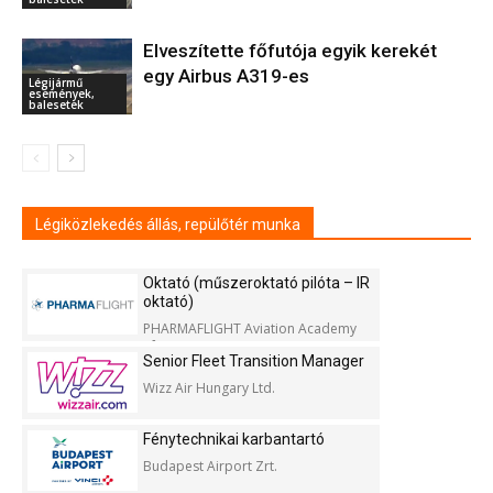
Elveszítette főfutója egyik kerekét
egy Airbus A319-es
Légijármű
események,
balesetek
Légiközlekedés állás, repülőtér munka
Oktató (műszeroktató pilóta – IR
oktató)
PHARMAFLIGHT Aviation Academy
Kft.
Senior Fleet Transition Manager
Wizz Air Hungary Ltd.
Fénytechnikai karbantartó
Budapest Airport Zrt.