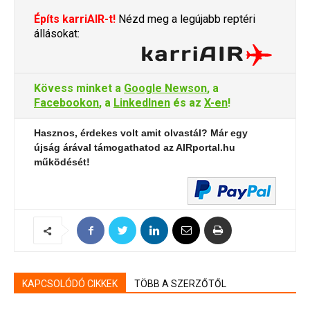
Építs karriAIR-t!
Nézd meg a legújabb reptéri
állásokat:
Kövess minket a
Google Newson
, a
Facebookon
, a
LinkedInen
és az
X-en
!
Hasznos, érdekes volt amit olvastál? Már egy
újság árával támogathatod az AIRportal.hu
működését!
KAPCSOLÓDÓ CIKKEK
TÖBB A SZERZŐTŐL