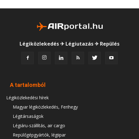
Légiközlekedés ✈ Légiutazás ✈ Repülés
A tartalomból
Légiközlekedési hírek
Magyar légiközlekedés, Ferihegy
Légitársaságok
Légiáru-szállítás, air cargo
Repülőgépgyártók, légiipar