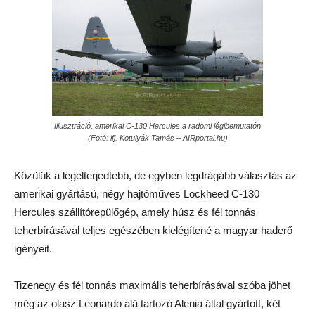
Illusztráció, amerikai C-130 Hercules a radomi légibemutatón
(Fotó: ifj. Kotulyák Tamás – AIRportal.hu)
Közülük a legelterjedtebb, de egyben legdrágább választás az
amerikai gyártású, négy hajtóműves Lockheed C-130
Hercules szállítórepülőgép, amely húsz és fél tonnás
teherbírásával teljes egészében kielégítené a magyar haderő
igényeit.
Tizenegy és fél tonnás maximális teherbírásával szóba jöhet
még az olasz Leonardo alá tartozó Alenia által gyártott, két