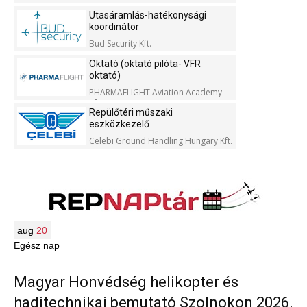
Utasáramlás-hatékonysági
koordinátor
Bud Security Kft.
Oktató (oktató pilóta- VFR
oktató)
PHARMAFLIGHT Aviation Academy
Kft.
Repülőtéri műszaki
eszközkezelő
Celebi Ground Handling Hungary Kft.
aug
20
Egész nap
Magyar Honvédség helikopter és
haditechnikai bemutató Szolnokon 2026.