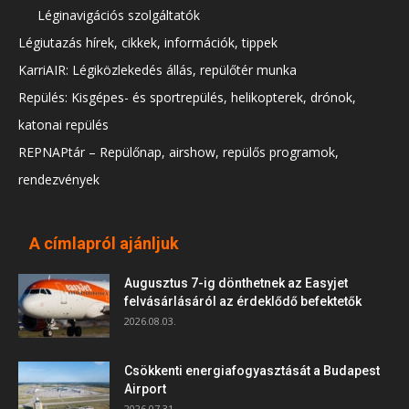
Léginavigációs szolgáltatók
Légiutazás hírek, cikkek, információk, tippek
KarriAIR: Légiközlekedés állás, repülőtér munka
Repülés: Kisgépes- és sportrepülés, helikopterek, drónok,
katonai repülés
REPNAPtár – Repülőnap, airshow, repülős programok,
rendezvények
A címlapról ajánljuk
Augusztus 7-ig dönthetnek az Easyjet
felvásárlásáról az érdeklődő befektetők
2026.08.03.
Csökkenti energiafogyasztását a Budapest
Airport
2026.07.31.