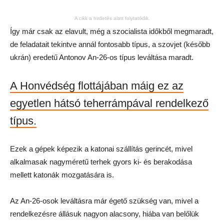
A cikk a hirdetés alatt folytatódik.
Így már csak az elavult, még a szocialista időkből megmaradt,
de feladatait tekintve annál fontosabb típus, a szovjet (később
ukrán) eredetű Antonov An-26-os típus leváltása maradt.
A Honvédség flottájában máig ez az
egyetlen hátsó teherrámpával rendelkező
típus.
Ezek a gépek képezik a katonai szállítás gerincét, mivel
alkalmasak nagyméretű terhek gyors ki- és berakodása
mellett katonák mozgatására is.
Az An-26-osok leváltásra már égető szükség van, mivel a
rendelkezésre állásuk nagyon alacsony, hiába van belőlük