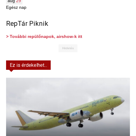
aug
29
Egész nap
RepTár Piknik
> További repülőnapok, airshow-k itt
Hirdetés
Ez is érdekelhet...