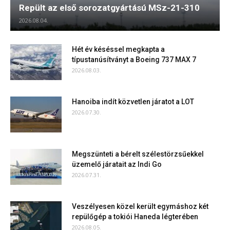
Repült az első sorozatgyártású MSz-21-310
2026.08.04.
Hét év késéssel megkapta a
típustanúsítványt a Boeing 737 MAX 7
2026.08.03.
Hanoiba indít közvetlen járatot a LOT
2026.07.30.
Megszünteti a bérelt szélestörzsűekkel
üzemelő járatait az Indi Go
2026.07.31.
Veszélyesen közel került egymáshoz két
repülőgép a tokiói Haneda légterében
2026.08.05.