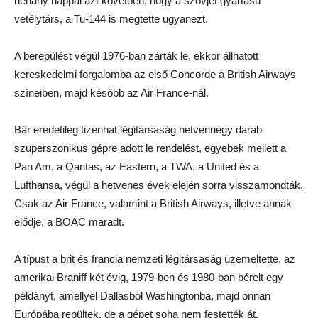
néhány nappal azt követően, hogy a szovjet gyártású
vetélytárs, a Tu-144 is megtette ugyanezt.
A berepülést végül 1976-ban zárták le, ekkor állhatott
kereskedelmi forgalomba az első Concorde a British Airways
színeiben, majd később az Air France-nál.
Bár eredetileg tizenhat légitársaság hetvennégy darab
szuperszonikus gépre adott le rendelést, egyebek mellett a
Pan Am, a Qantas, az Eastern, a TWA, a United és a
Lufthansa, végül a hetvenes évek elején sorra visszamondták.
Csak az Air France, valamint a British Airways, illetve annak
elődje, a BOAC maradt.
A típust a brit és francia nemzeti légitársaság üzemeltette, az
amerikai Braniff két évig, 1979-ben és 1980-ban bérelt egy
példányt, amellyel Dallasból Washingtonba, majd onnan
Európába repültek, de a gépet soha nem festették át.