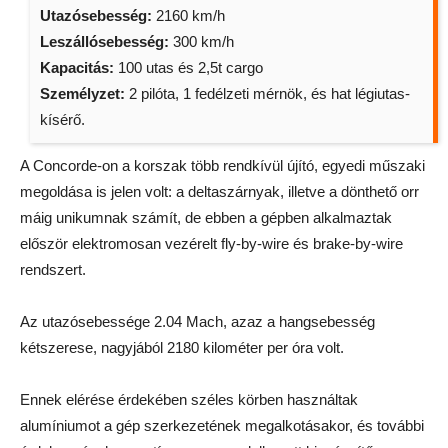
Utazósebesség:
2160 km/h
Leszállósebesség:
300 km/h
Kapacitás:
100 utas és 2,5t cargo
Személyzet:
2 pilóta, 1 fedélzeti mérnök, és hat légiutas-
kísérő.
A Concorde-on a korszak több rendkívül újító, egyedi műszaki
megoldása is jelen volt: a deltaszárnyak, illetve a dönthető orr
máig unikumnak számít, de ebben a gépben alkalmaztak
először elektromosan vezérelt fly-by-wire és brake-by-wire
rendszert.
Az utazósebessége 2.04 Mach, azaz a hangsebesség
kétszerese, nagyjából 2180 kilométer per óra volt.
Ennek elérése érdekében széles körben használtak
alumíniumot a gép szerkezetének megalkotásakor, és további