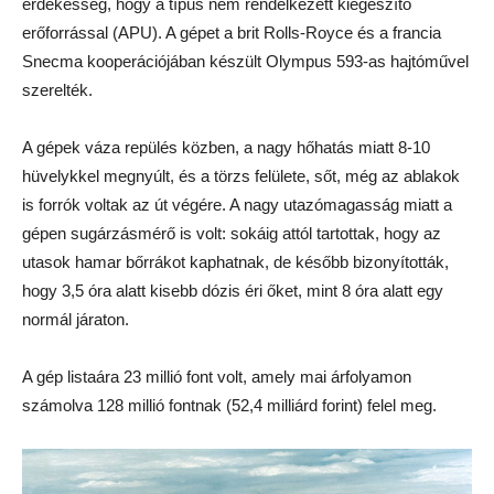
érdekesség, hogy a típus nem rendelkezett kiegészítő
erőforrással (APU). A gépet a brit Rolls-Royce és a francia
Snecma kooperációjában készült Olympus 593-as hajtóművel
szerelték.
A gépek váza repülés közben, a nagy hőhatás miatt 8-10
hüvelykkel megnyúlt, és a törzs felülete, sőt, még az ablakok
is forrók voltak az út végére. A nagy utazómagasság miatt a
gépen sugárzásmérő is volt: sokáig attól tartottak, hogy az
utasok hamar bőrrákot kaphatnak, de később bizonyították,
hogy 3,5 óra alatt kisebb dózis éri őket, mint 8 óra alatt egy
normál járaton.
A gép listaára 23 millió font volt, amely mai árfolyamon
számolva 128 millió fontnak (52,4 milliárd forint) felel meg.