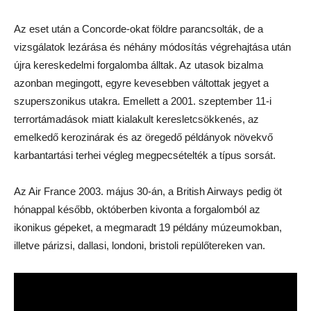
Az eset után a Concorde-okat földre parancsolták, de a
vizsgálatok lezárása és néhány módosítás végrehajtása után
újra kereskedelmi forgalomba álltak. Az utasok bizalma
azonban megingott, egyre kevesebben váltottak jegyet a
szuperszonikus utakra. Emellett a 2001. szeptember 11-i
terrortámadások miatt kialakult keresletcsökkenés, az
emelkedő kerozinárak és az öregedő példányok növekvő
karbantartási terhei végleg megpecsételték a típus sorsát.
Az Air France 2003. május 30-án, a British Airways pedig öt
hónappal később, októberben kivonta a forgalomból az
ikonikus gépeket, a megmaradt 19 példány múzeumokban,
illetve párizsi, dallasi, londoni, bristoli repülőtereken van.