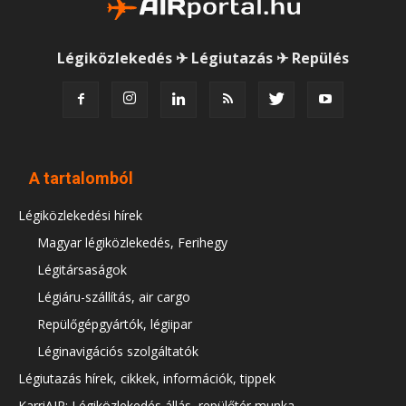
Légiközlekedés ✈ Légiutazás ✈ Repülés
A tartalomból
Légiközlekedési hírek
Magyar légiközlekedés, Ferihegy
Légitársaságok
Légiáru-szállítás, air cargo
Repülőgépgyártók, légiipar
Léginavigációs szolgáltatók
Légiutazás hírek, cikkek, információk, tippek
KarriAIR: Légiközlekedés állás, repülőtér munka