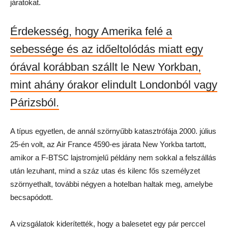
járatokat.
Érdekesség, hogy Amerika felé a
sebessége és az időeltolódás miatt egy
órával korábban szállt le New Yorkban,
mint ahány órakor elindult Londonból vagy
Párizsból.
A típus egyetlen, de annál szörnyűbb katasztrófája 2000. július
25-én volt, az Air France 4590-es járata New Yorkba tartott,
amikor a F-BTSC lajstromjelű példány nem sokkal a felszállás
után lezuhant, mind a száz utas és kilenc fős személyzet
szörnyethalt, további négyen a hotelban haltak meg, amelybe
becsapódott.
A vizsgálatok kiderítették, hogy a balesetet egy pár perccel