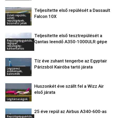
Teljesítette első repülését a Dassault
Üzleti repülés,
Falcon 10X
üzleti
repülőgépek,
business jetek
Teljesítette első tesztrepülését a
Repülőgépgyártók,
Qantas leendő A350-1000ULR gépe
légiipar,
repülőgép-
karbantartás
Tíz éve zuhant tengerbe az Egyptair
Párizsból Kairóba tartó járata
Légijármű
események,
balesetek
Huszonkét éve szállt fel a Wizz Air
első járata
Légitársaságok
25 éve repül az Airbus A340-600-as
Repülőgépgyártók,