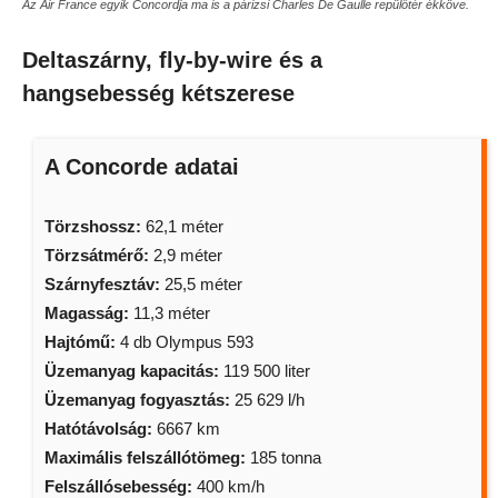
Az Air France egyik Concordja ma is a párizsi Charles De Gaulle repülőtér ékköve.
Deltaszárny, fly-by-wire és a
hangsebesség kétszerese
A Concorde adatai
Törzshossz:
62,1 méter
Törzsátmérő:
2,9 méter
Szárnyfesztáv:
25,5 méter
Magasság:
11,3 méter
Hajtómű:
4 db Olympus 593
Üzemanyag kapacitás:
119 500 liter
Üzemanyag fogyasztás:
25 629 l/h
Hatótávolság:
6667 km
Maximális felszállótömeg:
185 tonna
Felszállósebesség:
400 km/h