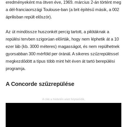
eredményeként ma ötven éve, 1969. március 2-án történt meg
a dél-franciaországi Toulouse-ban (a brit építésű másik, a 002
áprilisban repült először).
Az út mindössze huszonkét percig tartott, a pilótáknak a
repülési tervben szigorúan előírták, hogy nem léphetik át a 10
ezer láb (kb. 3000 méteres) magasságot, és nem repülhetnek
gyorsabban 300 mérföld per óránál. A sikeres szűzrepüléssel
megkezdődött a típus több mint hét éven át tartó berepülési
programja.
A Concorde szűzrepülése
A cikk a hirdetés alatt folytatódik.