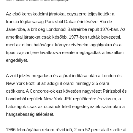
Az első kereskedelmi járatokat egyszerre teljesítették: a
francia légitársaság Párizsból Dakar érintésével Rio de
Janeiróba, a brit cég Londonból Bahreinbe repült 1976-ban. Az
amerikai járatokat csak később, 1977-ben tudták bevezetni,
mert az ottani hatóságok környezetvédelmi aggályokra és a
típus zajszintjére hivatkozva eleinte megtagadták a leszállási
engedélyét.
A zöld jelzés megadása és a járat indítása után a London és
New York közti út az addigi 8 óráról mintegy 3,5 órára
csökkent. A Concorde-ok ezt követően nagyrészt Párizsból és
Londonból repültek New York JFK repülőterére és vissza, a
hatóságok csak az óceánok felett engedélyezték számukra a
hangsebesség átlépését.
1996 februárjában rekord rövid idő, 2 óra 52 perc alatt szelte át