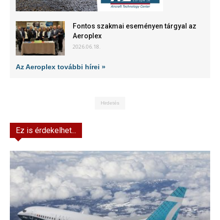
Fontos szakmai eseményen tárgyal az
Aeroplex
2026.06.18.
Az Aeroplex további hírei »
Hirdetés
Ez is érdekelhet...