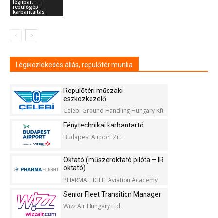
légiipar,
repülőgép-
karbantartás
Légiközlekedés állás, repülőtér munka
Repülőtéri műszaki
eszközkezelő
Celebi Ground Handling Hungary Kft.
Fénytechnikai karbantartó
Budapest Airport Zrt.
Oktató (műszeroktató pilóta – IR
oktató)
PHARMAFLIGHT Aviation Academy
Kft.
Senior Fleet Transition Manager
Wizz Air Hungary Ltd.