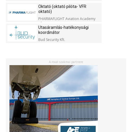
Oktató (oktató pilóta- VFR
oktató)
PHARMAFLIGHT Aviation Academy
Kft.
Utasáramlás-hatékonysági
koordinátor
Bud Security Kft.
A rovat szakmai partnere