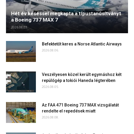
Hét év késéssel megkapta a típustanúsítványt
a Boeing 737 MAX 7
2026.08.03.
Befektetőt keres a Norse Atlantic Airways
2026.08.06.
Veszélyesen közel került egymáshoz két
repülőgép a tokiói Haneda légterében
2026.08.05.
Az FAA 471 Boeing 737 MAX vizsgálatát
rendelte el repedések miatt
2026.08.08.