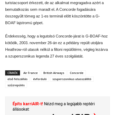
turistacsoport érkezett, de az alkalmat megragadva azért a
bemutatkozás sem maradt el. A Concorde fogadására
összegyűlt tömeg az 1-es terminál előtt köszöntötte a G-
BOAF lajstromú gépet.
Érdekesség, hogy a legutolsó Concorde-járat is G-BOAF-hoz
kötődik, 2003. november 26-án ez a példány repült utoljára
Heathrow-ról utasok nélkül a filtoni repülőtérre, végleg lezárva
a szuperszonikus legenda 27 éves szolgálatát.
CÍMKÉK
Air France
British Airways
Concorde
első felszállás
évforduló
szuperszonikus utasszállító
szűzrepülés
Építs karriAIR-t!
Nézd meg a legújabb reptéri
állásokat: