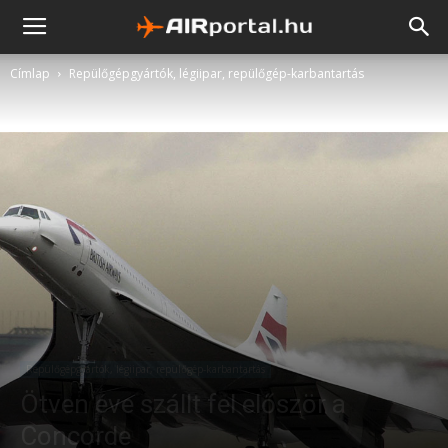
Címlap
Repülőgépgyártók, légiipar, repülőgép-karbantartás
Repülőgépgyártók, légiipar, repülőgép-karbantartás
Ötven éve szállt fel először a
Concorde