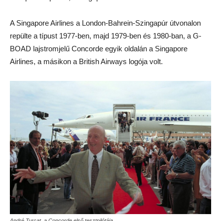
A Singapore Airlines a London-Bahrein-Szingapúr útvonalon
repülte a típust 1977-ben, majd 1979-ben és 1980-ban, a G-
BOAD lajstromjelű Concorde egyik oldalán a Singapore
Airlines, a másikon a British Airways logója volt.
André Turcat, a Concorde első tesztpilótája.