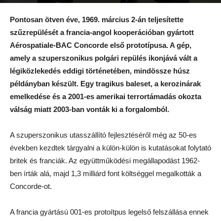
Szerző:
AIRportal.hu
-
2019.03.02.
Pontosan ötven éve, 1969. március 2-án teljesítette
szűzrepülését a francia-angol kooperációban gyártott
Aérospatiale-BAC Concorde első prototípusa. A gép,
amely a szuperszonikus polgári repülés ikonjává vált a
légiközlekedés eddigi történetében, mindössze húsz
példányban készült. Egy tragikus baleset, a kerozinárak
emelkedése és a 2001-es amerikai terrortámadás okozta
válság miatt 2003-ban vonták ki a forgalomból.
A szuperszonikus utasszállító fejlesztéséről még az 50-es
években kezdtek tárgyalni a külön-külön is kutatásokat folytató
britek és franciák. Az együttműködési megállapodást 1962-
ben írták alá, majd 1,3 milliárd font költséggel megalkották a
Concorde-ot.
A francia gyártású 001-es protoítpus legelső felszállása ennek