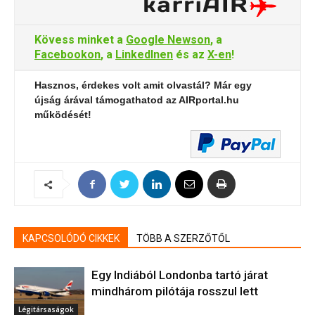
Kövess minket a
Google Newson
, a
Facebookon
, a
LinkedInen
és az
X-en
!
Hasznos, érdekes volt amit olvastál? Már egy
újság árával támogathatod az AIRportal.hu
működését!
KAPCSOLÓDÓ CIKKEK
TÖBB A SZERZŐTŐL
Egy Indiából Londonba tartó járat
mindhárom pilótája rosszul lett
Légitársaságok