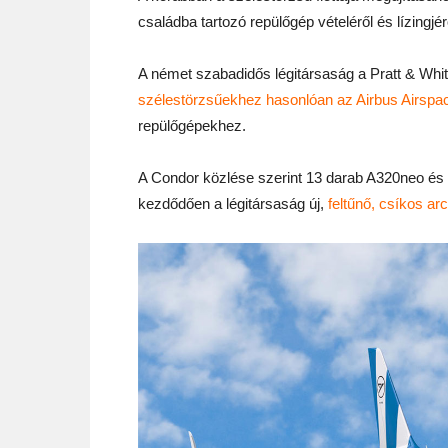
családba tartozó repülőgép vételéről és lízingjé
A német szabadidős légitársaság a Pratt & Whi
szélestörzsűekhez hasonlóan az Airbus Airspa
repülőgépekhez.
A Condor közlése szerint 13 darab A320neo és 
kezdődően a légitársaság új,
feltűnő, csíkos ar