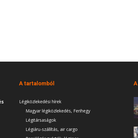
A tartalomból
A
és
Légiközlekedési hírek
Magyar légiközlekedés, Ferihegy
Légitársaságok
Légiáru-szállítás, air cargo