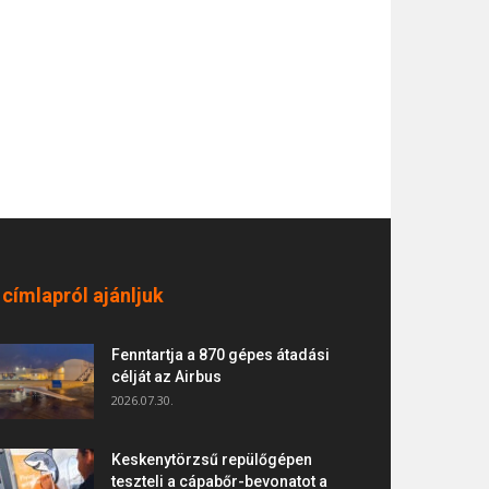
 címlapról ajánljuk
Fenntartja a 870 gépes átadási
célját az Airbus
2026.07.30.
Keskenytörzsű repülőgépen
teszteli a cápabőr-bevonatot a