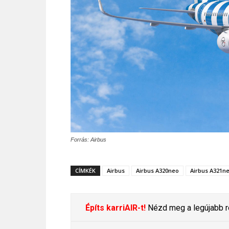
Forrás: Airbus
CÍMKÉK
Airbus
Airbus A320neo
Airbus A321n
Építs karriAIR-t!
Nézd meg a legújabb re