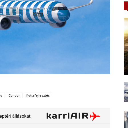
eo
Condor
flottafejlesztés
ptéri állásokat: