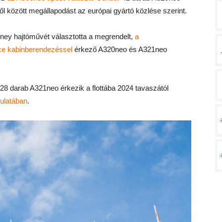
ről között megállapodást az európai gyártó közlése szerint.
tney hajtóművét választotta a megrendelt,
a
ce kabinberendezéssel
érkező A320neo és A321neo
28 darab A321neo érkezik a flottába 2024 tavaszától
culatában
.