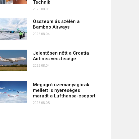
Technik
2026.08.01.
Összeomlás szélén a
Bamboo Airways
2026.08.04.
Jelentősen nőtt a Croatia
Airlines vesztesége
2026.08.04.
Megugró üzemanyagárak
mellett is nyereséges
maradt a Lufthansa-csoport
2026.08.05.