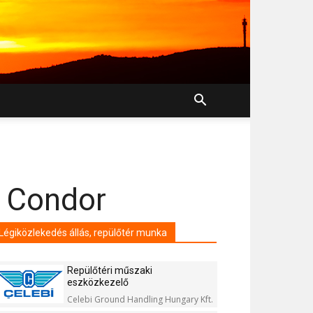
a Condor
Légiközlekedés állás, repülőtér munka
Repülőtéri műszaki
eszközkezelő
Celebi Ground Handling Hungary Kft.