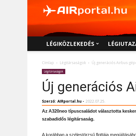
AIRportal.hu
LÉGIKÖZLEKEDÉS
LÉGIUTAZ
Címlap
Légitársaságok
Új generációs Airbus-gép
Légitársaságok
Új generációs A
Szerző:
AIRportal.hu
-
2022.07.25.
Az A320neo típuscsaládot választotta keske
szabadidős légitársaság.
A korábban a szélestörzsű flottája megújításá