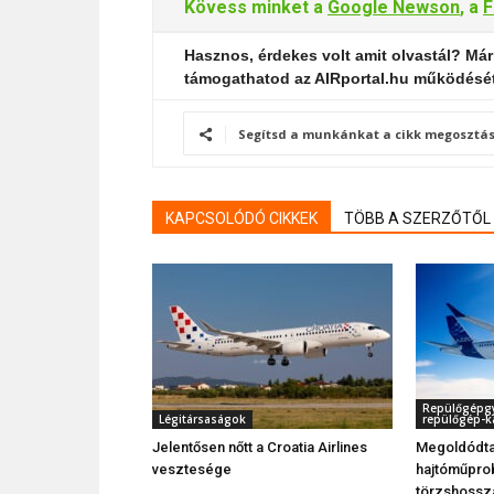
Kövess minket a
Google Newson
, a
F
Hasznos, érdekes volt amit olvastál? Már
támogathatod az AIRportal.hu működésé
Segítsd a munkánkat a cikk megosztás
KAPCSOLÓDÓ CIKKEK
TÖBB A SZERZŐTŐL
Repülőgépgyá
Légitársaságok
repülőgép-k
Jelentősen nőtt a Croatia Airlines
Megoldódta
vesztesége
hajtóműprob
törzshossz