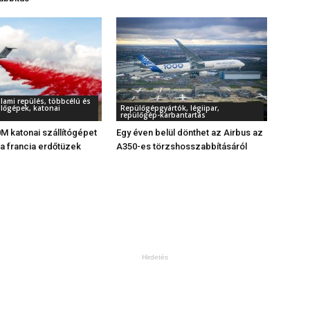
llami repülés, többcélú és
ülőgépek, katonai
Repülőgépgyártók, légiipar,
repülőgép-karbantartás
M katonai szállítógépet
Egy éven belül dönthet az Airbus az
 a francia erdőtüzek
A350-es törzshosszabbításáról
Hirdetés