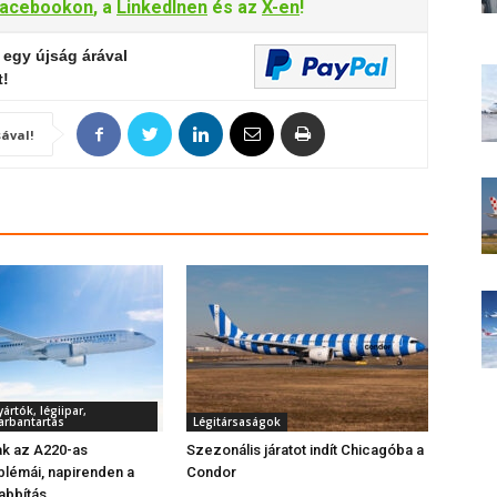
acebookon
, a
LinkedInen
és az
X-en
!
 egy újság árával
t!
ával!
rtók, légiipar,
arbantartás
Légitársaságok
k az A220-as
Szezonális járatot indít Chicagóba a
lémái, napirenden a
Condor
abbítás