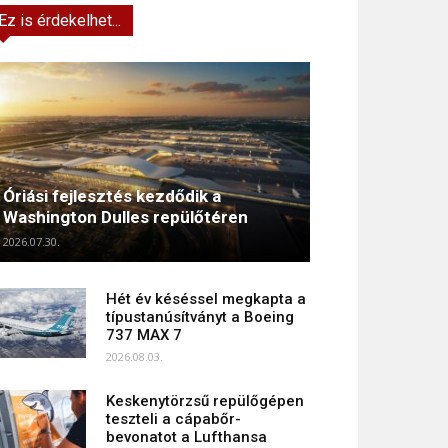
Ez is érdekelhet...
Óriási fejlesztés kezdődik a
Washington Dulles repülőtéren
2026.07.30.
Hét év késéssel megkapta a
típustanúsítványt a Boeing
737 MAX 7
2026.08.03.
Keskenytörzsű repülőgépen
teszteli a cápabőr-
bevonatot a Lufthansa