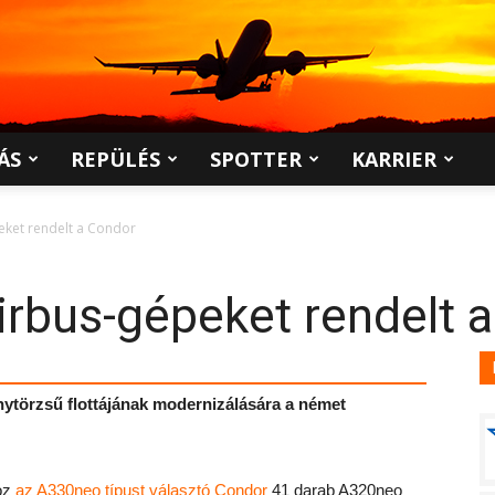
ÁS
REPÜLÉS
SPOTTER
KARRIER
eket rendelt a Condor
irbus-gépeket rendelt 
nytörzsű flottájának modernizálására a német
hoz
az A330neo típust választó Condor
41 darab A320neo