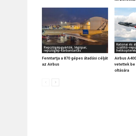
Katonai és á
Repülőgépgyártók, légiipar,
szállító-rep
repülőgép-karbantartás
helikopterek
Fenntartja a 870 gépes átadási célját
Airbus A400
az Airbus
vetettek be
oltására