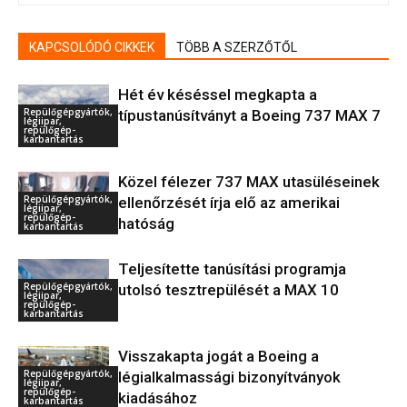
KAPCSOLÓDÓ CIKKEK
TÖBB A SZERZŐTŐL
Hét év késéssel megkapta a
Repülőgépgyártók,
típustanúsítványt a Boeing 737 MAX 7
légiipar,
repülőgép-
karbantartás
Közel félezer 737 MAX utasüléseinek
Repülőgépgyártók,
ellenőrzését írja elő az amerikai
légiipar,
repülőgép-
hatóság
karbantartás
Teljesítette tanúsítási programja
Repülőgépgyártók,
utolsó tesztrepülését a MAX 10
légiipar,
repülőgép-
karbantartás
Visszakapta jogát a Boeing a
Repülőgépgyártók,
légialkalmassági bizonyítványok
légiipar,
repülőgép-
kiadásához
karbantartás