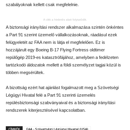
szabályoknak kellett csak megfelelnie.
A cikk a hirdetés alatt folytatódik.
A biztonsági irányítási rendszer alkalmazása szintén önkéntes
a Part 91 szerint üzemelő vállalkozásoknak, ráadásul ezek
felügyeletét az FAA nem is látja el megfelelően. Ez is
hozzájárult egy Boeing B-17 Flying Fortress oldtimer
repülőgép 2019-es katasztrófájához, amelyben a fedélzeten
tartózkodó áldozatok mellett a földi személyzet tagjai közül is
többen megsérültek.
A bizottság ezért hat ajánlást fogalmazott meg a Szövetségi
Légügyi Hivatal felé a Part 91 szerinti üzemelés
repülésbiztonsági szabványaival és a biztonsági irányítási
rendszerek kiterjesztésével kapcsolatban.
CÍMKÉK
FAA - Szövetségi Légügyi Hivatal (USA)