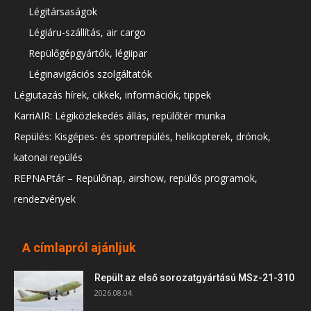
Légitársaságok
Légiáru-szállítás, air cargo
Repülőgépgyártók, légiipar
Léginavigációs szolgáltatók
Légiutazás hírek, cikkek, információk, tippek
KarriAIR: Légiközlekedés állás, repülőtér munka
Repülés: Kisgépes- és sportrepülés, helikopterek, drónok,
katonai repülés
REPNAPtár – Repülőnap, airshow, repülős programok,
rendezvények
A címlapról ajánljuk
Repült az első sorozatgyártású MSz-21-310
2026.08.04.