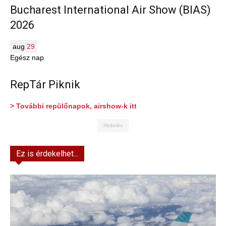
Bucharest International Air Show (BIAS)
2026
aug
29
Egész nap
RepTár Piknik
> További repülőnapok, airshow-k itt
Hirdetés
Ez is érdekelhet...