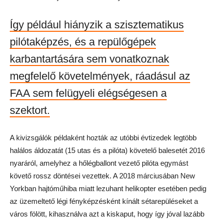
Így például hiányzik a szisztematikus
pilótaképzés, és a repülőgépek
karbantartására sem vonatkoznak
megfelelő követelmények, ráadásul az
FAA sem felügyeli elégségesen a
szektort.
A kivizsgálók példaként hozták az utóbbi évtizedek legtöbb
halálos áldozatát (15 utas és a pilóta) követelő balesetét 2016
nyaráról, amelyhez a hőlégballont vezető pilóta egymást
követő rossz döntései vezettek. A 2018 márciusában New
Yorkban hajtóműhiba miatt lezuhant helikopter esetében pedig
az üzemeltető légi fényképzésként kínált sétarepüléseket a
város fölött, kihasználva azt a kiskaput, hogy így jóval lazább