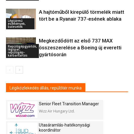
A hajtóműből kirepülő törmelék miatt
tört be a Ryanair 737-esének ablaka
Légijármű
események,
balesetek
Megkezdődött az első 737 MAX
Repülőgépgyártók,
összeszerelése a Boeing új everetti
légiipar,
repülőgép-
gyártósorán
karbantartás
Légiközlekedés állás, repülőtér munka
Senior Fleet Transition Manager
Wizz Air Hungary Ltd.
Utasáramlás-hatékonysági
koordinátor