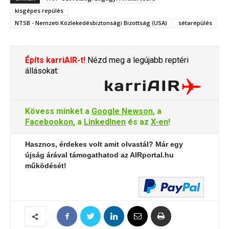
kisgépes repülés
NTSB - Nemzeti Közlekedésbiztonsági Bizottság (USA)
sétarepülés
Építs karriAIR-t!
Nézd meg a legújabb reptéri
állásokat:
Kövess minket a
Google Newson
, a
Facebookon
, a
LinkedInen
és az
X-en
!
Hasznos, érdekes volt amit olvastál? Már egy
újság árával támogathatod az AIRportal.hu
működését!