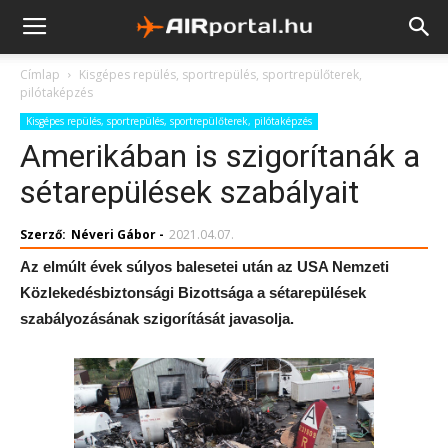
Címlap
Kisgépes repülés, sportrepülés, sportrepülőterek,
pilótaképzés
Kisgépes repülés, sportrepülés, sportrepülőterek, pilótaképzés
Amerikában is szigorítanák a
sétarepülések szabályait
Szerző:
Néveri Gábor
-
2021.04.07.
Az elmúlt évek súlyos balesetei után az USA Nemzeti
Közlekedésbiztonsági Bizottsága a sétarepülések
szabályozásának szigorítását javasolja.