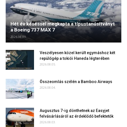
Hét év késéssel megkapta a típustanúsítványt
a Boeing 737 MAX 7
2026.08.03.
Veszélyesen közel került egymáshoz két
repülőgép a tokiói Haneda légterében
2026.08.05.
Összeomlás szélén a Bamboo Airways
2026.08.04.
Augusztus 7-ig dönthetnek az Easyjet
felvásárlásáról az érdeklődő befektetők
2026.08.03.