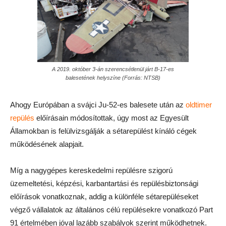
A 2019. október 3-án szerencsétlenül járt B-17-es
balesetének helyszíne (Forrás: NTSB)
Ahogy Európában a svájci Ju-52-es balesete után az
oldtimer
repülés
előírásain módosítottak, úgy most az Egyesült
Államokban is felülvizsgálják a sétarepülést kínáló cégek
működésének alapjait.
Míg a nagygépes kereskedelmi repülésre szigorú
üzemeltetési, képzési, karbantartási és repülésbiztonsági
előírások vonatkoznak, addig a különféle sétarepüléseket
végző vállalatok az általános célú repülésekre vonatkozó Part
91 értelmében jóval lazább szabályok szerint működhetnek.