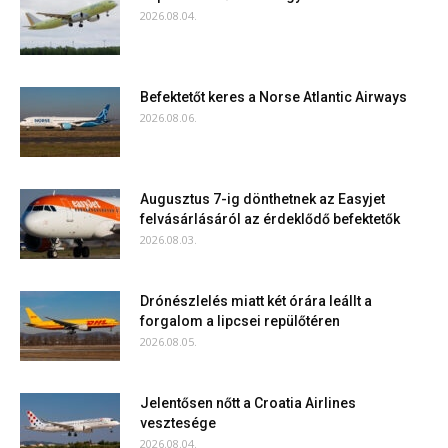
2026.08.04.
Befektetőt keres a Norse Atlantic Airways
2026.08.06.
Augusztus 7-ig dönthetnek az Easyjet
felvásárlásáról az érdeklődő befektetők
2026.08.03.
Drónészlelés miatt két órára leállt a
forgalom a lipcsei repülőtéren
2026.08.05.
Jelentősen nőtt a Croatia Airlines
vesztesége
2026.08.04.