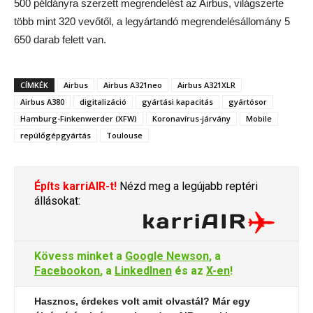
500 példányra szerzett megrendelést az Airbus, világszerte
több mint 320 vevőtől, a legyártandó megrendelésállomány 5
650 darab felett van.
CÍMKÉK
Airbus
Airbus A321neo
Airbus A321XLR
Airbus A380
digitalizáció
gyártási kapacitás
gyártósor
Hamburg-Finkenwerder (XFW)
Koronavírus-járvány
Mobile
repülőgépgyártás
Toulouse
Építs karriAIR-t!
Nézd meg a legújabb reptéri
állásokat:
Kövess minket a
Google Newson
, a
Facebookon
, a
LinkedInen
és az
X-en
!
Hasznos, érdekes volt amit olvastál? Már egy