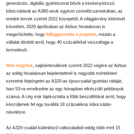
generációs, digitális gyártósorral bővíti a keskenytörzsű
kibocsátását az A380-asok egykori szerelőcsarnokában, az
eredeti tervek szerint 2022 közepétől. A világjárvány kitörését
követően, 2020 áprilisában az Airbus hivatalosan is
megerősítette, hogy
felfüggesztette a projektet
, miután a
vállalat döntött arról, hogy 40 százalékkal visszafogja a
termelését.
Mint megírtuk
, sajtóértesülések szerint 2022 végére az Airbus
az eddig hivatalosan bejelentettnél is nagyobb mértékben
szeretné felpörgetni az A320-as típuscsalád gyártási rátáját,
havi 53-ra emelkedne az egy hónapban elkészülő példányok
száma. A cég már tájékoztatta a főbb beszállítókat arról, hogy
készüljenek fel egy további 18 százalékos kibocsátás-
növelésre.
Az A320-család különböző változataiból eddig több mint 15