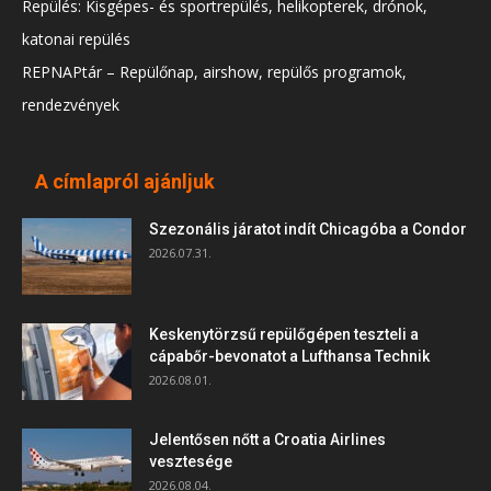
Repülés: Kisgépes- és sportrepülés, helikopterek, drónok,
katonai repülés
REPNAPtár – Repülőnap, airshow, repülős programok,
rendezvények
A címlapról ajánljuk
Szezonális járatot indít Chicagóba a Condor
2026.07.31.
Keskenytörzsű repülőgépen teszteli a
cápabőr-bevonatot a Lufthansa Technik
2026.08.01.
Jelentősen nőtt a Croatia Airlines
vesztesége
2026.08.04.