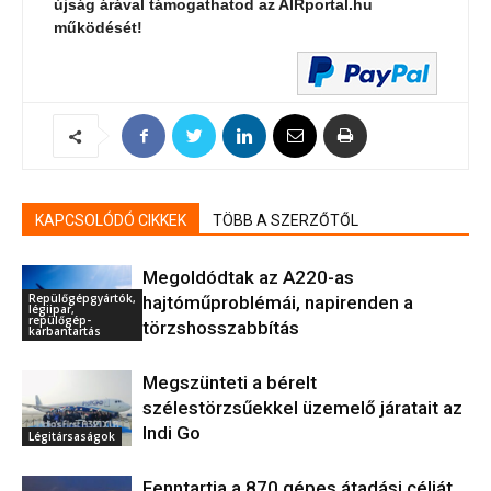
újság árával támogathatod az AIRportal.hu
működését!
KAPCSOLÓDÓ CIKKEK
TÖBB A SZERZŐTŐL
Megoldódtak az A220-as
Repülőgépgyártók,
hajtóműproblémái, napirenden a
légiipar,
repülőgép-
törzshosszabbítás
karbantartás
Megszünteti a bérelt
szélestörzsűekkel üzemelő járatait az
Indi Go
Légitársaságok
Fenntartja a 870 gépes átadási célját