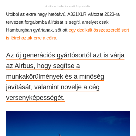
A cikk a hirdetés alatt folytatódik.
Utóbbi az extra nagy hatótávú, A321XLR változat 2023-ra
tervezett forgalomba állítását is segíti, amelyet csak
Hamburgban gyártanak, sőt ott
egy dedikált összeszerelő sort
is létrehoztak erre a célra
.
Az új generációs gyártósortól azt is várja
az Airbus, hogy segítse a
munkakörülmények és a minőség
javítását, valamint növelje a cég
versenyképességét.