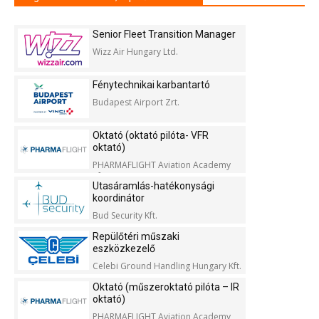
Senior Fleet Transition Manager
Wizz Air Hungary Ltd.
Fénytechnikai karbantartó
Budapest Airport Zrt.
Oktató (oktató pilóta- VFR
oktató)
PHARMAFLIGHT Aviation Academy
Kft.
Utasáramlás-hatékonysági
koordinátor
Bud Security Kft.
Repülőtéri műszaki
eszközkezelő
Celebi Ground Handling Hungary Kft.
Oktató (műszeroktató pilóta – IR
oktató)
PHARMAFLIGHT Aviation Academy