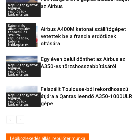
Repülőgépgyártók,
az Airbus
légiipar,
repülőgép-
karbantartás
Katonai és
Airbus A400M katonai szállítógépet
állami repülés,
többcélú és
szállító-
vetettek be a francia erdőtüzek
repülőgépek,
katonai
oltására
helikopterek
Egy éven belül dönthet az Airbus az
Repülőgépgyártók,
A350-es törzshosszabbításáról
légiipar,
repülőgép-
karbantartás
Felszállt Toulouse-ból rekordhosszú
Repülőgépgyártók,
útjára a Qantas leendő A350-1000ULR
légiipar,
repülőgép-
gépe
karbantartás
Légiközlekedés állás, repülőtér munka