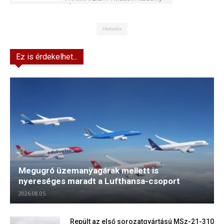
Kft.
Hirdetés
Ez is érdekelhet...
Megugró üzemanyagárak mellett is
nyereséges maradt a Lufthansa-csoport
2026.08.05.
Repült az első sorozatgyártású MSz-21-310