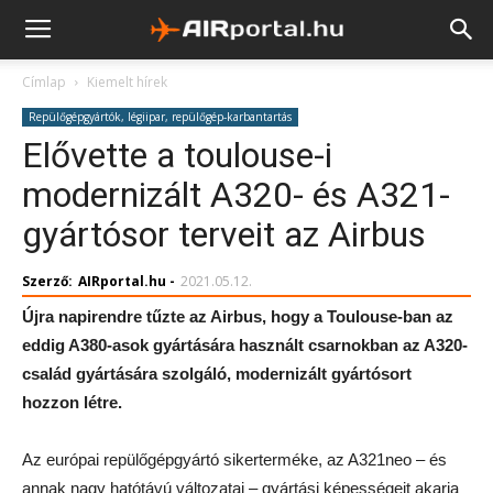
Címlap
Kiemelt hírek
Repülőgépgyártók, légiipar, repülőgép-karbantartás
Elővette a toulouse-i
modernizált A320- és A321-
gyártósor terveit az Airbus
Szerző:
AIRportal.hu
-
2021.05.12.
Újra napirendre tűzte az Airbus, hogy a Toulouse-ban az
eddig A380-asok gyártására használt csarnokban az A320-
család gyártására szolgáló, modernizált gyártósort
hozzon létre.
Az európai repülőgépgyártó sikerterméke, az A321neo – és
annak nagy hatótávú változatai – gyártási képességeit akarja