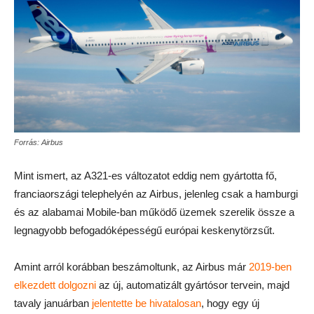
Forrás: Airbus
Mint ismert, az A321-es változatot eddig nem gyártotta fő,
franciaországi telephelyén az Airbus, jelenleg csak a hamburgi
és az alabamai Mobile-ban működő üzemek szerelik össze a
legnagyobb befogadóképességű európai keskenytörzsűt.
Amint arról korábban beszámoltunk, az Airbus már
2019-ben
elkezdett dolgozni
az új, automatizált gyártósor tervein, majd
tavaly januárban
jelentette be hivatalosan
, hogy egy új