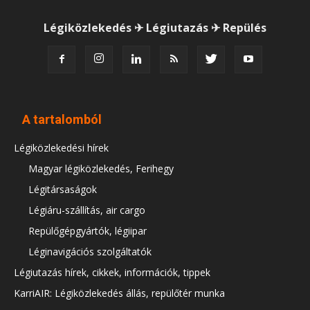
Légiközlekedés ✈ Légiutazás ✈ Repülés
A tartalomból
Légiközlekedési hírek
Magyar légiközlekedés, Ferihegy
Légitársaságok
Légiáru-szállítás, air cargo
Repülőgépgyártók, légiipar
Léginavigációs szolgáltatók
Légiutazás hírek, cikkek, információk, tippek
KarriAIR: Légiközlekedés állás, repülőtér munka