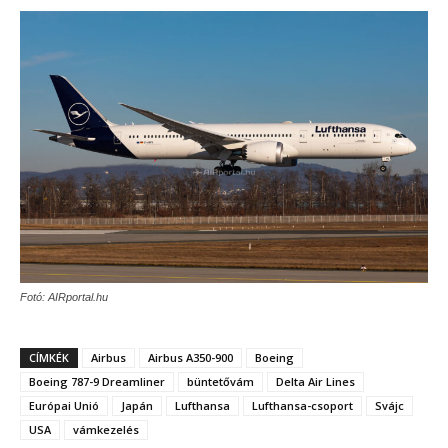
Fotó: AIRportal.hu
CÍMKÉK
Airbus
Airbus A350-900
Boeing
Boeing 787-9 Dreamliner
büntetővám
Delta Air Lines
Európai Unió
Japán
Lufthansa
Lufthansa-csoport
Svájc
USA
vámkezelés