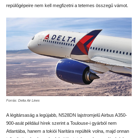
repülőgépeire nem kell megfizetni a tetemes összegű vámot.
Forrás: Delta Air Lines
A légitársaság a legújabb, N528DN lajstromjelű Airbus A350-
900-asát például hírek szerint a Toulouse-i gyárból nem
Atlantába, hanem a tokiói Naritára repülték volna, majd onnan