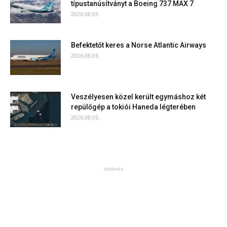
típustanúsítványt a Boeing 737 MAX 7
2026.08.03.
Befektetőt keres a Norse Atlantic Airways
2026.08.06.
Veszélyesen közel került egymáshoz két
repülőgép a tokiói Haneda légterében
2026.08.05.
Hirdetés