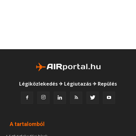
Légiközlekedés ✈ Légiutazás ✈ Repülés
A tartalomból