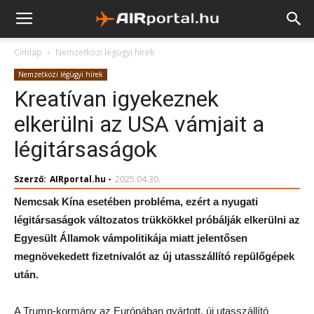
Címlap
Nemzetközi légügyi hírek
Nemzetközi légügyi hírek
Kreatívan igyekeznek
elkerülni az USA vámjait a
légitársaságok
Szerző:
AIRportal.hu
-
2025.04.30.
Nemcsak Kína esetében probléma, ezért a nyugati
légitársaságok változatos trükkökkel próbálják elkerülni az
Egyesült Államok vámpolitikája miatt jelentősen
megnövekedett fizetnivalót az új utasszállító repülőgépek
után.
A Trump-kormány az Európában gyártott, új utasszállító