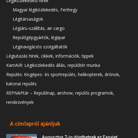
Légiközlekedési hírek
Magyar légiközlekedés, Ferihegy
Légitársaságok
Légiáru-szállítás, air cargo
Repülőgépgyártók, légiipar
Léginavigációs szolgáltatók
Légiutazás hírek, cikkek, információk, tippek
KarriAIR: Légiközlekedés állás, repülőtér munka
Repülés: Kisgépes- és sportrepülés, helikopterek, drónok,
katonai repülés
REPNAPtár – Repülőnap, airshow, repülős programok,
rendezvények
A címlapról ajánljuk
Augusztus 7-ig dönthetnek az Easyjet