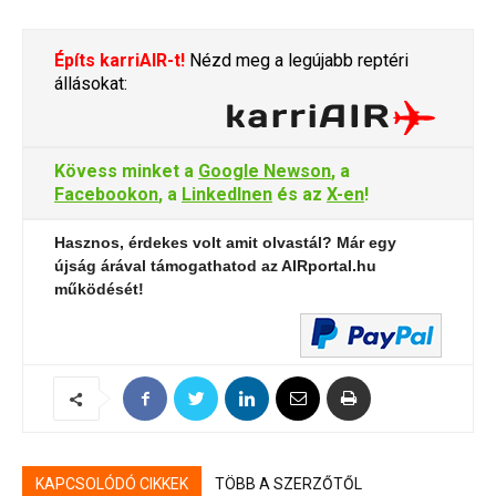
Építs karriAIR-t!
Nézd meg a legújabb reptéri
állásokat:
Kövess minket a
Google Newson
, a
Facebookon
, a
LinkedInen
és az
X-en
!
Hasznos, érdekes volt amit olvastál? Már egy
újság árával támogathatod az AIRportal.hu
működését!
KAPCSOLÓDÓ CIKKEK
TÖBB A SZERZŐTŐL