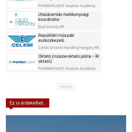
PHARMAFLIGHT Aviation Academy
Kft.
Utasáramlás-hatékonysági
koordinátor
Bud Security Kft.
Repülőtéri műszaki
eszközkezelő
Celebi Ground Handling Hungary Kft.
Oktató (műszeroktató pilóta – IR
oktató)
PHARMAFLIGHT Aviation Academy
Kft.
Hirdetés
Ez is érdekelhet...