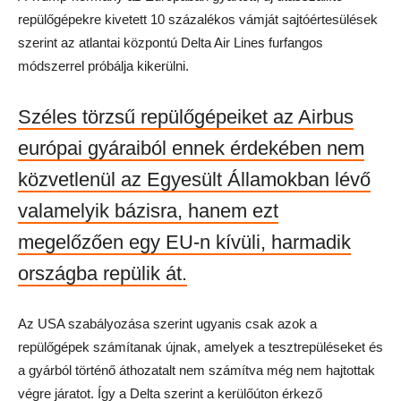
repülőgépekre kivetett 10 százalékos vámját sajtóértesülések
szerint az atlantai központú Delta Air Lines furfangos
módszerrel próbálja kikerülni.
Széles törzsű repülőgépeiket az Airbus
európai gyáraiból ennek érdekében nem
közvetlenül az Egyesült Államokban lévő
valamelyik bázisra, hanem ezt
megelőzően egy EU-n kívüli, harmadik
országba repülik át.
Az USA szabályozása szerint ugyanis csak azok a
repülőgépek számítanak újnak, amelyek a tesztrepüléseket és
a gyárból történő áthozatalt nem számítva még nem hajtottak
végre járatot. Így a Delta szerint a kerülőúton érkező