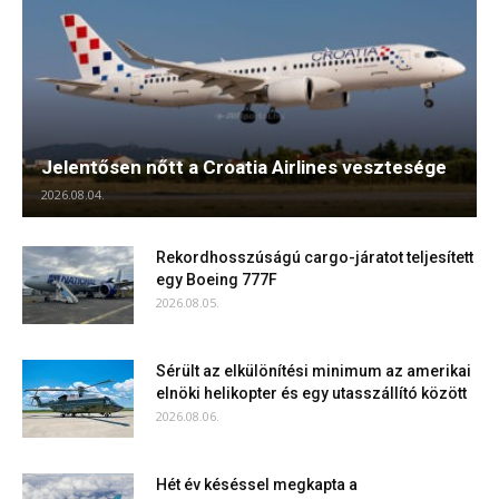
Jelentősen nőtt a Croatia Airlines vesztesége
2026.08.04.
Rekordhosszúságú cargo-járatot teljesített
egy Boeing 777F
2026.08.05.
Sérült az elkülönítési minimum az amerikai
elnöki helikopter és egy utasszállító között
2026.08.06.
Hét év késéssel megkapta a