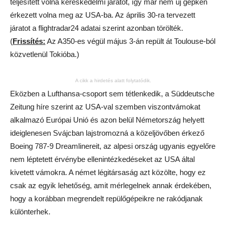
teljesített volna kereskedelmi járatot, így már nem új gépkén
érkezett volna meg az USA-ba. Az április 30-ra tervezett
járatot a flightradar24 adatai szerint azonban törölték.
(
Frissítés:
Az A350-es végül május 3-án repült át Toulouse-ból
közvetlenül Tokióba.)
A cikk a hirdetés alatt folytatódik.
Eközben a Lufthansa-csoport sem tétlenkedik, a Süddeutsche
Zeitung híre szerint az USA-val szemben viszontvámokat
alkalmazó Európai Unió és azon belül Németország helyett
ideiglenesen Svájcban lajstromozná a közeljövőben érkező
Boeing 787-9 Dreamlinereit, az alpesi ország ugyanis egyelőre
nem léptetett érvénybe ellenintézkedéseket az USA által
kivetett vámokra. A német légitársaság azt közölte, hogy ez
csak az egyik lehetőség, amit mérlegelnek annak érdekében,
hogy a korábban megrendelt repülőgépeikre ne rakódjanak
különterhek.