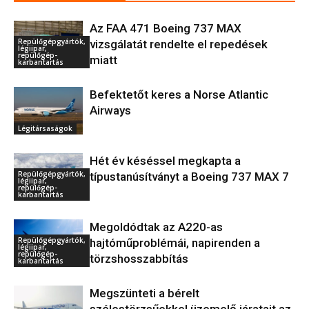
Az FAA 471 Boeing 737 MAX
Repülőgépgyártók,
vizsgálatát rendelte el repedések
légiipar,
repülőgép-
miatt
karbantartás
Befektetőt keres a Norse Atlantic
Airways
Légitársaságok
Hét év késéssel megkapta a
Repülőgépgyártók,
típustanúsítványt a Boeing 737 MAX 7
légiipar,
repülőgép-
karbantartás
Megoldódtak az A220-as
Repülőgépgyártók,
hajtóműproblémái, napirenden a
légiipar,
repülőgép-
törzshosszabbítás
karbantartás
Megszünteti a bérelt