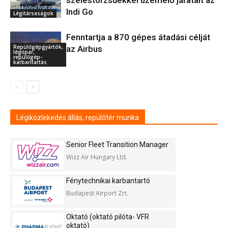
szélestörzsűekkel üzemelő járatait az
Indi Go
Légitársaságok
Fenntartja a 870 gépes átadási célját
Repülőgépgyártók,
az Airbus
légiipar,
repülőgép-
karbantartás
Légiközlekedés állás, repülőtér munka
Senior Fleet Transition Manager
Wizz Air Hungary Ltd.
Fénytechnikai karbantartó
Budapest Airport Zrt.
Oktató (oktató pilóta- VFR
oktató)