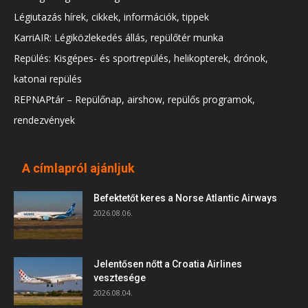
Légiutazás hírek, cikkek, információk, tippek
KarriAIR: Légiközlekedés állás, repülőtér munka
Repülés: Kisgépes- és sportrepülés, helikopterek, drónok,
katonai repülés
REPNAPtár – Repülőnap, airshow, repülős programok,
rendezvények
A címlapról ajánljuk
Befektetőt keres a Norse Atlantic Airways
2026.08.06.
Jelentősen nőtt a Croatia Airlines
vesztesége
2026.08.04.