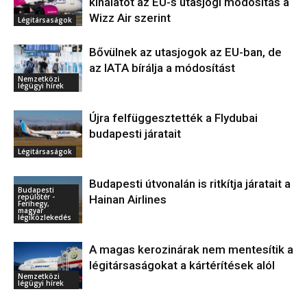
kínálatot az EU-s utasjogi módosítás a
Wizz Air szerint
Légitársaságok
Bővülnek az utasjogok az EU-ban, de
az IATA bírálja a módosítást
Nemzetközi
légügyi hírek
Újra felfüggesztették a Flydubai
budapesti járatait
Légitársaságok
Budapesti útvonalán is ritkítja járatait a
Budapesti
repülőtér -
Hainan Airlines
Ferihegy,
magyar
légiközlekedés
A magas kerozinárak nem mentesítik a
légitársaságokat a kártérítések alól
Nemzetközi
légügyi hírek