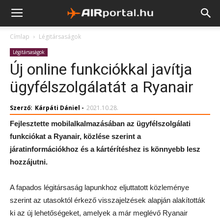
Címlap
Légitársaságok
Légitársaságok
Új online funkciókkal javítja
ügyfélszolgálatát a Ryanair
Szerző:
Kárpáti Dániel
-
2021.10.28.
Fejlesztette mobilalkalmazásában az ügyfélszolgálati
funkciókat a Ryanair, közlése szerint a
járatinformációkhoz és a kártérítéshez is könnyebb lesz
hozzájutni.
A fapados légitársaság lapunkhoz eljuttatott közleménye
szerint az utasoktól érkező visszajelzések alapján alakították
ki az új lehetőségeket, amelyek a már meglévő Ryanair