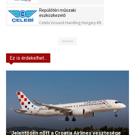
Repülőtéri műszaki
eszközkezelő
Celebi Ground Handling Hungary Kft.
Hirdetés
Ez is érdekelhet...
Jelentősen nőtt a Croatia Airlines vesztesége