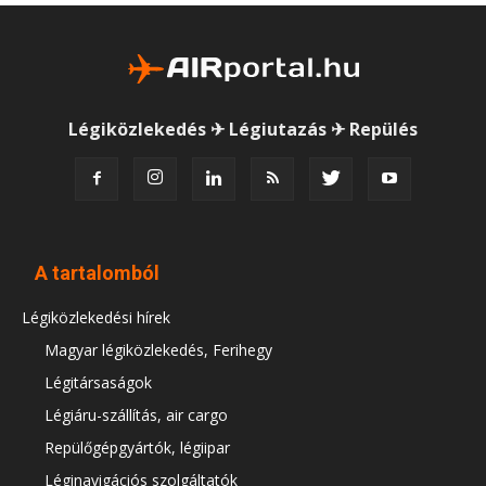
Légiközlekedés ✈ Légiutazás ✈ Repülés
A tartalomból
Légiközlekedési hírek
Magyar légiközlekedés, Ferihegy
Légitársaságok
Légiáru-szállítás, air cargo
Repülőgépgyártók, légiipar
Léginavigációs szolgáltatók