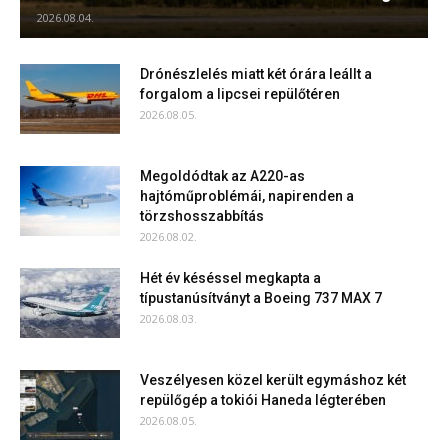
2026.08.04.
Drónészlelés miatt két órára leállt a
forgalom a lipcsei repülőtéren
2026.08.05.
Megoldódtak az A220-as
hajtóműproblémái, napirenden a
törzshosszabbítás
2026.08.02.
Hét év késéssel megkapta a
típustanúsítványt a Boeing 737 MAX 7
2026.08.03.
Veszélyesen közel került egymáshoz két
repülőgép a tokiói Haneda légterében
2026.08.05.