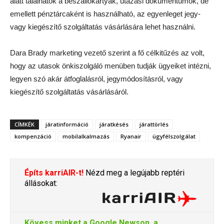
alatt találhatók a beszállókártyák, utazási dokumentumok, de
emellett pénztárcaként is használható, az egyenleget jegy-
vagy kiegészítő szolgáltatás vásárlására lehet használni.
Dara Brady marketing vezető szerint a fő célkitűzés az volt,
hogy az utasok önkiszolgáló menüben tudják ügyeiket intézni,
legyen szó akár átfoglalásról, jegymódosításról, vagy
kiegészítő szolgáltatás vásárlásáról.
CÍMKÉK
járatinformáció
járatkésés
járattörlés
kompenzáció
mobilalkalmazás
Ryanair
ügyfélszolgálat
Építs karriAIR-t!
Nézd meg a legújabb reptéri
állásokat:
Kövess minket a
Google Newson
, a