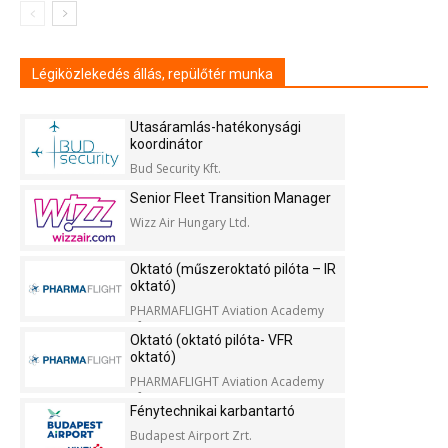
Légiközlekedés állás, repülőtér munka
Utasáramlás-hatékonysági
koordinátor
Bud Security Kft.
Senior Fleet Transition Manager
Wizz Air Hungary Ltd.
Oktató (műszeroktató pilóta – IR
oktató)
PHARMAFLIGHT Aviation Academy
Kft.
Oktató (oktató pilóta- VFR
oktató)
PHARMAFLIGHT Aviation Academy
Kft.
Fénytechnikai karbantartó
Budapest Airport Zrt.