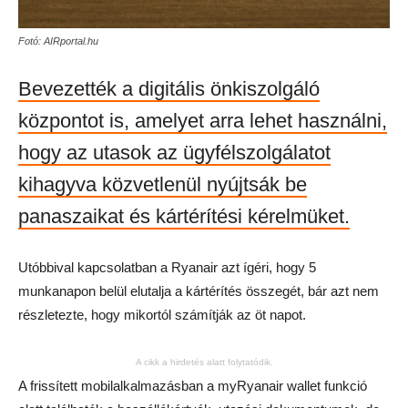
Fotó: AIRportal.hu
Bevezették a digitális önkiszolgáló
központot is, amelyet arra lehet használni,
hogy az utasok az ügyfélszolgálatot
kihagyva közvetlenül nyújtsák be
panaszaikat és kártérítési kérelmüket.
Utóbbival kapcsolatban a Ryanair azt ígéri, hogy 5
munkanapon belül elutalja a kártérítés összegét, bár azt nem
részletezte, hogy mikortól számítják az öt napot.
A cikk a hirdetés alatt folytatódik.
A frissített mobilalkalmazásban a myRyanair wallet funkció