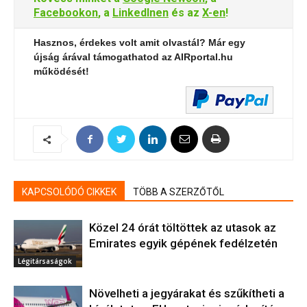
Facebookon
, a
LinkedInen
és az
X-en
!
Hasznos, érdekes volt amit olvastál? Már egy
újság árával támogathatod az AIRportal.hu
működését!
KAPCSOLÓDÓ CIKKEK
TÖBB A SZERZŐTŐL
Közel 24 órát töltöttek az utasok az
Emirates egyik gépének fedélzetén
Légitársaságok
Növelheti a jegyárakat és szűkítheti a