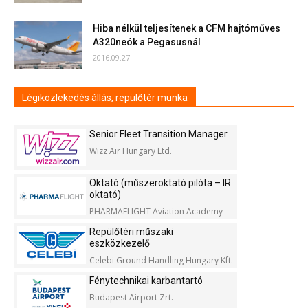
Hiba nélkül teljesítenek a CFM hajtóműves
A320neók a Pegasusnál
2016.09.27.
Légiközlekedés állás, repülőtér munka
Senior Fleet Transition Manager
Wizz Air Hungary Ltd.
Oktató (műszeroktató pilóta – IR
oktató)
PHARMAFLIGHT Aviation Academy
Kft.
Repülőtéri műszaki
eszközkezelő
Celebi Ground Handling Hungary Kft.
Fénytechnikai karbantartó
Budapest Airport Zrt.