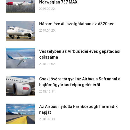
Norwegian 737 MAX
2019.02.22.
Három éve áll szolgálatban az A320neo
2019.01.20.
Veszélyben az Airbus idei éves gépátadási
célszáma
2018.11.02.
Csak jövőre tárgyal az Airbus a Safrannal a
hajtóműgyártás felpörgetéséről
2018.10.11.
Az Airbus nyitotta Farnborough harmadik
napját
2018.07.18.