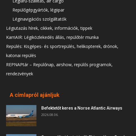
Légiáru-szállítás, air cargo
Repülőgépgyártók, légiipar
Léginavigációs szolgáltatók
Légiutazás hírek, cikkek, információk, tippek
KarriAIR: Légiközlekedés állás, repülőtér munka
Repülés: Kisgépes- és sportrepülés, helikopterek, drónok,
katonai repülés
REPNAPtár – Repülőnap, airshow, repülős programok,
rendezvények
A címlapról ajánljuk
Befektetőt keres a Norse Atlantic Airways
2026.08.06.