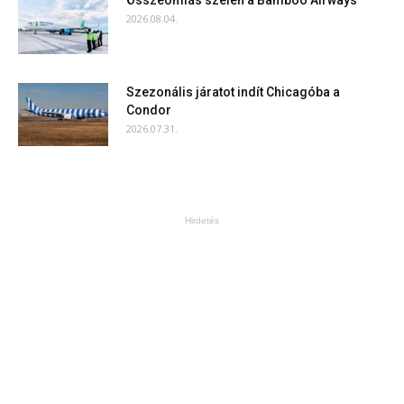
Összeomlás szélén a Bamboo Airways
2026.08.04.
Szezonális járatot indít Chicagóba a
Condor
2026.07.31.
Hirdetés