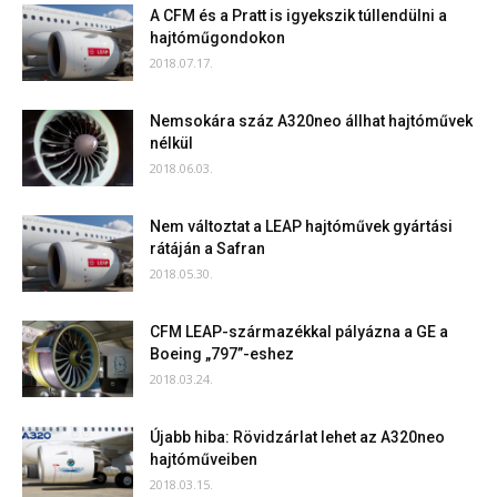
A CFM és a Pratt is igyekszik túllendülni a
hajtóműgondokon
2018.07.17.
Nemsokára száz A320neo állhat hajtóművek
nélkül
2018.06.03.
Nem változtat a LEAP hajtóművek gyártási
rátáján a Safran
2018.05.30.
CFM LEAP-származékkal pályázna a GE a
Boeing „797”-eshez
2018.03.24.
Újabb hiba: Rövidzárlat lehet az A320neo
hajtóműveiben
2018.03.15.