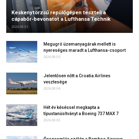
Keskenytörzsű repülőgépen teszteli a
cápabőr-bevonatot a Lufthansa Technik
2026.08.01.
Megugró üzemanyagárak mellett is
nyereséges maradt a Lufthansa-csoport
2026.08.05.
Jelentősen nőtt a Croatia Airlines
vesztesége
2026.08.04.
Hét év késéssel megkapta a
típustanúsítványt a Boeing 737 MAX 7
2026.08.03.