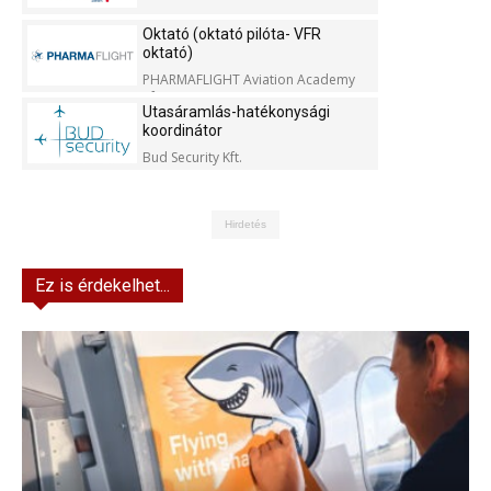
Oktató (oktató pilóta- VFR
oktató)
PHARMAFLIGHT Aviation Academy
Kft.
Utasáramlás-hatékonysági
koordinátor
Bud Security Kft.
Hirdetés
Ez is érdekelhet...