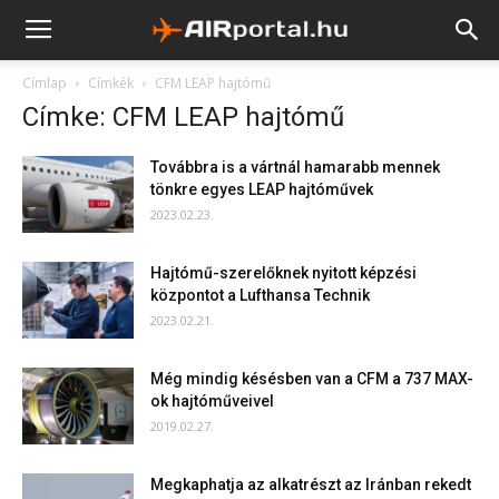
Címlap
Címkék
CFM LEAP hajtómű
Címke: CFM LEAP hajtómű
Továbbra is a vártnál hamarabb mennek
tönkre egyes LEAP hajtóművek
2023.02.23.
Hajtómű-szerelőknek nyitott képzési
központot a Lufthansa Technik
2023.02.21.
Még mindig késésben van a CFM a 737 MAX-
ok hajtóműveivel
2019.02.27.
Megkaphatja az alkatrészt az Iránban rekedt