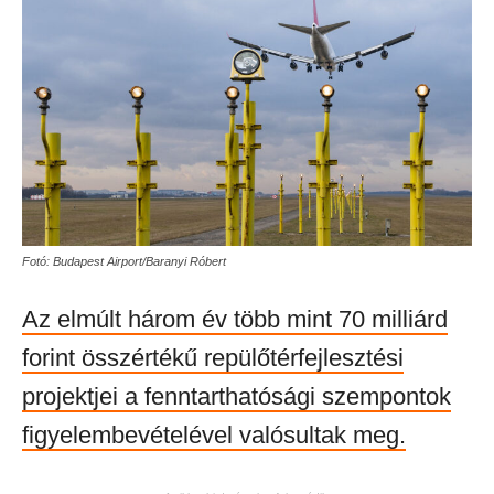
Fotó: Budapest Airport/Baranyi Róbert
Az elmúlt három év több mint 70 milliárd
forint összértékű repülőtérfejlesztési
projektjei a fenntarthatósági szempontok
figyelembevételével valósultak meg.