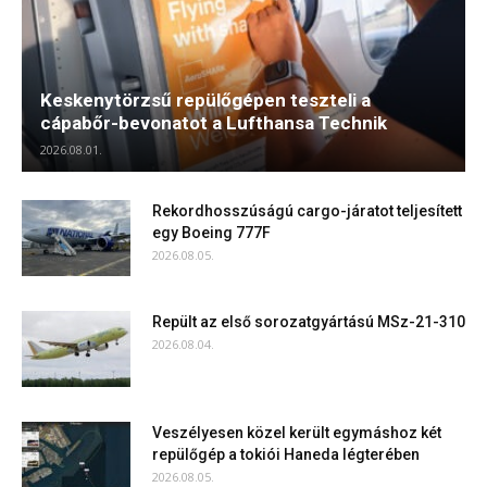
Keskenytörzsű repülőgépen teszteli a
cápabőr-bevonatot a Lufthansa Technik
2026.08.01.
Rekordhosszúságú cargo-járatot teljesített
egy Boeing 777F
2026.08.05.
Repült az első sorozatgyártású MSz-21-310
2026.08.04.
Veszélyesen közel került egymáshoz két
repülőgép a tokiói Haneda légterében
2026.08.05.