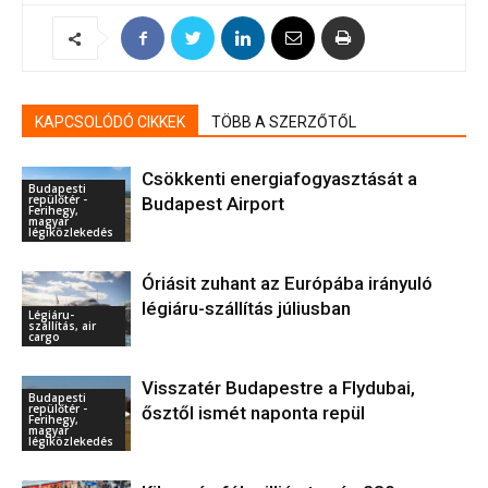
KAPCSOLÓDÓ CIKKEK
TÖBB A SZERZŐTŐL
Csökkenti energiafogyasztását a
Budapesti
repülőtér -
Budapest Airport
Ferihegy,
magyar
légiközlekedés
Óriásit zuhant az Európába irányuló
légiáru-szállítás júliusban
Légiáru-
szállítás, air
cargo
Visszatér Budapestre a Flydubai,
Budapesti
repülőtér -
ősztől ismét naponta repül
Ferihegy,
magyar
légiközlekedés