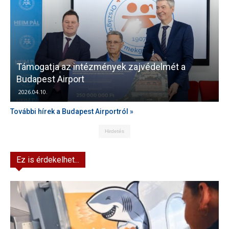
Támogatja az intézmények zajvédelmét a
V
Budapest Airport
2026.04.10.
További hírek a Budapest Airportról »
Hirdetés
Ez is érdekelhet...