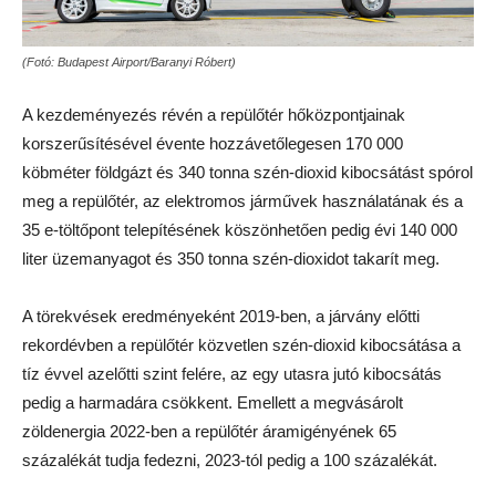
(Fotó: Budapest Airport/Baranyi Róbert)
A kezdeményezés révén a repülőtér hőközpontjainak
korszerűsítésével évente hozzávetőlegesen 170 000
köbméter földgázt és 340 tonna szén-dioxid kibocsátást spórol
meg a repülőtér, az elektromos járművek használatának és a
35 e-töltőpont telepítésének köszönhetően pedig évi 140 000
liter üzemanyagot és 350 tonna szén-dioxidot takarít meg.
A törekvések eredményeként 2019-ben, a járvány előtti
rekordévben a repülőtér közvetlen szén-dioxid kibocsátása a
tíz évvel azelőtti szint felére, az egy utasra jutó kibocsátás
pedig a harmadára csökkent. Emellett a megvásárolt
zöldenergia 2022-ben a repülőtér áramigényének 65
százalékát tudja fedezni, 2023-tól pedig a 100 százalékát.