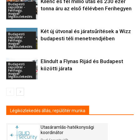
Kilenc és fél millió utas és 230 ezer
Budapesti
repülőtér -
tonna áru az első félévben Ferihegyen
Ferihegy,
magyar
légiközlekedés
Két új útvonal és járatsűrítések a Wizz
Budapesti
repülőtér -
budapesti téli menetrendjében
Ferihegy,
magyar
légiközlekedés
Elindult a Flynas Rijád és Budapest
Budapesti
repülőtér -
közötti járata
Ferihegy,
magyar
légiközlekedés
Légiközlekedés állás, repülőtér munka
Utasáramlás-hatékonysági
koordinátor