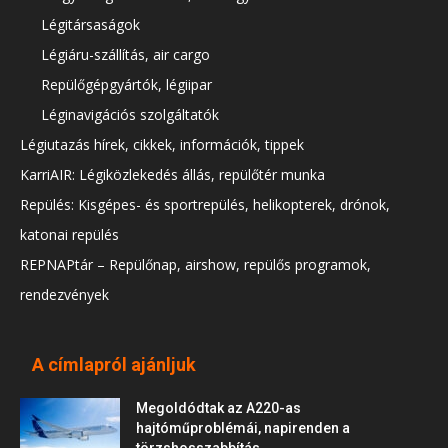
Légitársaságok
Légiáru-szállítás, air cargo
Repülőgépgyártók, légiipar
Léginavigációs szolgáltatók
Légiutazás hírek, cikkek, információk, tippek
KarriAIR: Légiközlekedés állás, repülőtér munka
Repülés: Kisgépes- és sportrepülés, helikopterek, drónok,
katonai repülés
REPNAPtár – Repülőnap, airshow, repülős programok,
rendezvények
A címlapról ajánljuk
Megoldódtak az A220-as
hajtóműproblémái, napirenden a