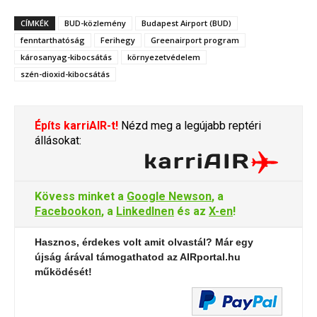
CÍMKÉK
BUD-közlemény
Budapest Airport (BUD)
fenntarthatóság
Ferihegy
Greenairport program
károsanyag-kibocsátás
környezetvédelem
szén-dioxid-kibocsátás
Építs karriAIR-t!
Nézd meg a legújabb reptéri
állásokat:
Kövess minket a
Google Newson
, a
Facebookon
, a
LinkedInen
és az
X-en
!
Hasznos, érdekes volt amit olvastál? Már egy
újság árával támogathatod az AIRportal.hu
működését!