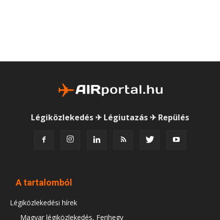
Légiközlekedés ✈ Légiutazás ✈ Repülés
A tartalomból
Légiközlekedési hírek
Magyar légiközlekedés, Ferihegy