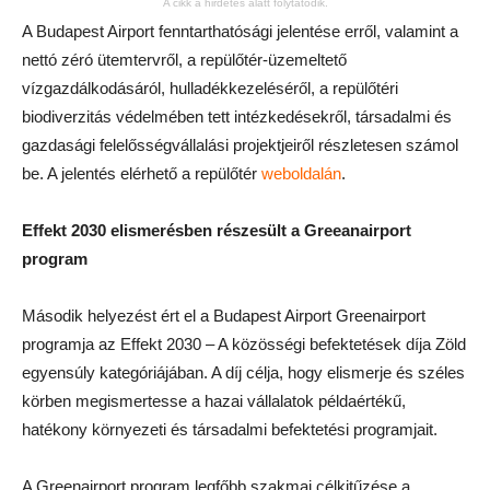
A cikk a hirdetés alatt folytatódik.
A Budapest Airport fenntarthatósági jelentése erről, valamint a
nettó zéró ütemtervről, a repülőtér-üzemeltető
vízgazdálkodásáról, hulladékkezeléséről, a repülőtéri
biodiverzitás védelmében tett intézkedésekről, társadalmi és
gazdasági felelősségvállalási projektjeiről részletesen számol
be. A jelentés elérhető a repülőtér
weboldalán
.
Effekt 2030 elismerésben részesült a Greeanairport
program
Második helyezést ért el a Budapest Airport Greenairport
programja az Effekt 2030 – A közösségi befektetések díja Zöld
egyensúly kategóriájában. A díj célja, hogy elismerje és széles
körben megismertesse a hazai vállalatok példaértékű,
hatékony környezeti és társadalmi befektetési programjait.
A Greenairport program legfőbb szakmai célkitűzése a