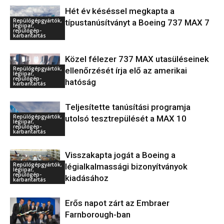
Hét év késéssel megkapta a
Repülőgépgyártók,
típustanúsítványt a Boeing 737 MAX 7
légiipar,
repülőgép-
karbantartás
Közel félezer 737 MAX utasüléseinek
Repülőgépgyártók,
ellenőrzését írja elő az amerikai
légiipar,
repülőgép-
hatóság
karbantartás
Teljesítette tanúsítási programja
Repülőgépgyártók,
utolsó tesztrepülését a MAX 10
légiipar,
repülőgép-
karbantartás
Visszakapta jogát a Boeing a
Repülőgépgyártók,
légialkalmassági bizonyítványok
légiipar,
repülőgép-
kiadásához
karbantartás
Erős napot zárt az Embraer
Farnborough-ban