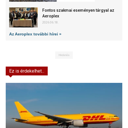
Fontos szakmai eseményen tárgyal az
Aeroplex
2026.06.18.
Az Aeroplex további hírei »
Hirdetés
Ez is érdekelhet...