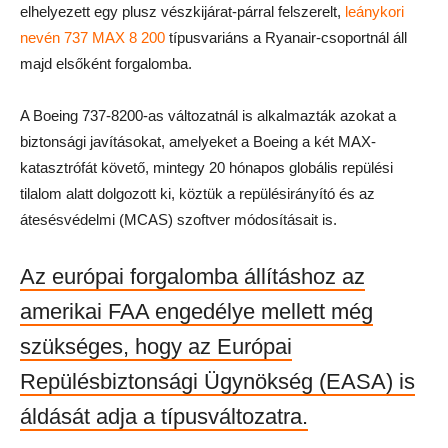
elhelyezett egy plusz vészkijárat-párral felszerelt,
leánykori
nevén 737 MAX 8 200
típusvariáns a Ryanair-csoportnál áll
majd elsőként forgalomba.
A Boeing 737-8200-as változatnál is alkalmazták azokat a
biztonsági javításokat, amelyeket a Boeing a két MAX-
katasztrófát követő, mintegy 20 hónapos globális repülési
tilalom alatt dolgozott ki, köztük a repülésirányító és az
átesésvédelmi (MCAS) szoftver módosításait is.
Az európai forgalomba állításhoz az
amerikai FAA engedélye mellett még
szükséges, hogy az Európai
Repülésbiztonsági Ügynökség (EASA) is
áldását adja a típusváltozatra.