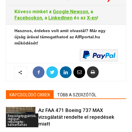
Kövess minket a
Google Newson
, a
Facebookon
, a
LinkedInen
és az
X-en
!
Hasznos, érdekes volt amit olvastál? Már egy
újság árával támogathatod az AIRportal.hu
működését!
KAPCSOLÓDÓ CIKKEK
TÖBB A SZERZŐTŐL
Az FAA 471 Boeing 737 MAX
Repülőgépgyártók,
vizsgálatát rendelte el repedések
légiipar,
repülőgép-
miatt
karbantartás