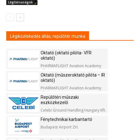
Légitársaságok
Légiközlekedés állás, repülőtér munka
Oktató (oktató pilóta- VFR
oktató)
PHARMAFLIGHT Aviation Academy
Kft.
Oktató (műszeroktató pilóta – IR
oktató)
PHARMAFLIGHT Aviation Academy
Kft.
Repülőtéri műszaki
eszközkezelő
Celebi Ground Handling Hungary Kft.
Fénytechnikai karbantartó
Budapest Airport Zrt.