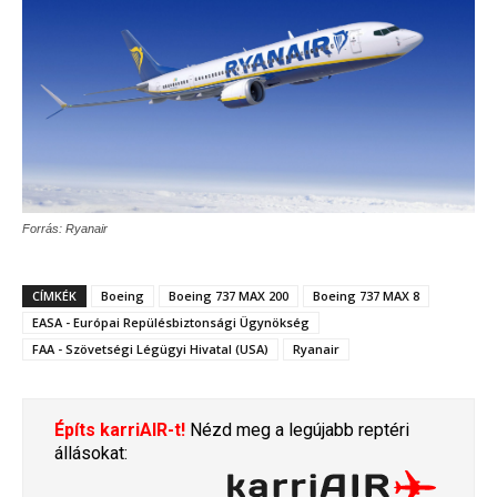
Forrás: Ryanair
CÍMKÉK
Boeing
Boeing 737 MAX 200
Boeing 737 MAX 8
EASA - Európai Repülésbiztonsági Ügynökség
FAA - Szövetségi Légügyi Hivatal (USA)
Ryanair
Építs karriAIR-t!
Nézd meg a legújabb reptéri
állásokat: