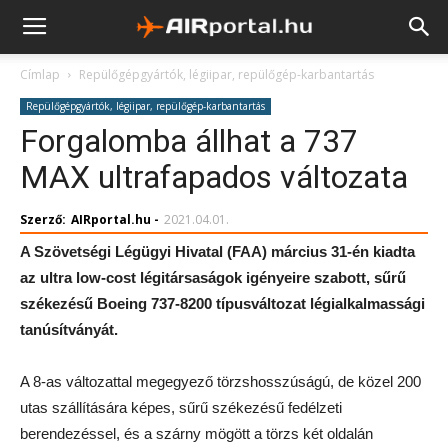
Címlap
Repülőgépgyártók, légiipar, repülőgép-karbantartás
Repülőgépgyártók, légiipar, repülőgép-karbantartás
Forgalomba állhat a 737
MAX ultrafapados változata
Szerző:
AIRportal.hu
-
2021.04.01.
A Szövetségi Légügyi Hivatal (FAA) március 31-én kiadta
az ultra low-cost légitársaságok igényeire szabott, sűrű
székezésű Boeing 737-8200 típusváltozat légialkalmassági
tanúsítványát.
A 8-as változattal megegyező törzshosszúságú, de közel 200
utas szállítására képes, sűrű székezésű fedélzeti
berendezéssel, és a szárny mögött a törzs két oldalán