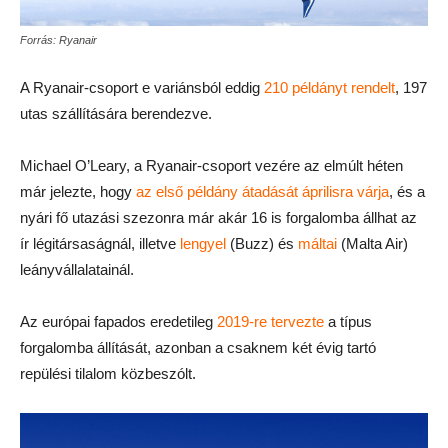
Forrás: Ryanair
A Ryanair-csoport e variánsból eddig
210 példányt rendelt
, 197
utas szállítására berendezve.
Michael O’Leary, a Ryanair-csoport vezére az elmúlt héten
már jelezte, hogy
az első példány átadását áprilisra várja
, és a
nyári fő utazási szezonra már akár 16 is forgalomba állhat az
ír légitársaságnál, illetve
lengyel
(Buzz) és
máltai
(Malta Air)
leányvállalatainál.
Az európai fapados eredetileg
2019-re tervezte
a típus
forgalomba állítását, azonban a csaknem két évig tartó
repülési tilalom közbeszólt.