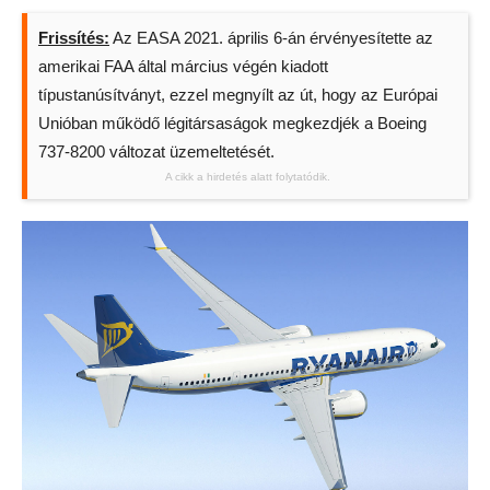
Frissítés:
Az EASA 2021. április 6-án érvényesítette az
amerikai FAA által március végén kiadott
típustanúsítványt, ezzel megnyílt az út, hogy az Európai
Unióban működő légitársaságok megkezdjék a Boeing
737-8200 változat üzemeltetését.
A cikk a hirdetés alatt folytatódik.