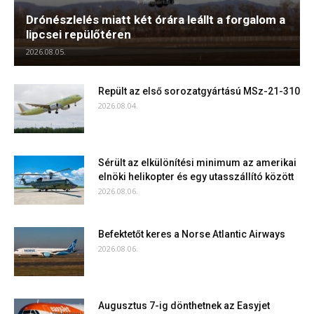
Drónészlelés miatt két órára leállt a forgalom a
lipcsei repülőtéren
2026.08.05.
Repült az első sorozatgyártású MSz-21-310
2026.08.04.
Sérült az elkülönítési minimum az amerikai
elnöki helikopter és egy utasszállító között
2026.08.06.
Befektetőt keres a Norse Atlantic Airways
2026.08.06.
Augusztus 7-ig dönthetnek az Easyjet