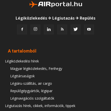
Légiközlekedés ✈ Légiutazás ✈ Repülés
A tartalomból
Légiközlekedési hírek
Magyar légiközlekedés, Ferihegy
Légitársaságok
Légiáru-szállítás, air cargo
Repülőgépgyártók, légiipar
Léginavigációs szolgáltatók
Légiutazás hírek, cikkek, információk, tippek