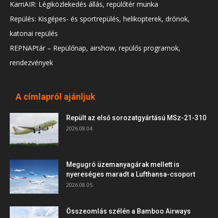
KarriAIR: Légiközlekedés állás, repülőtér munka
Repülés: Kisgépes- és sportrepülés, helikopterek, drónok,
katonai repülés
REPNAPtár – Repülőnap, airshow, repülős programok,
rendezvények
A címlapról ajánljuk
Repült az első sorozatgyártású MSz-21-310
2026.08.04.
Megugró üzemanyagárak mellett is
nyereséges maradt a Lufthansa-csoport
2026.08.05.
Összeomlás szélén a Bamboo Airways