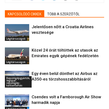
KAPCSOLÓDÓ CIKKEK
TÖBB A SZERZŐTŐL
Jelentősen nőtt a Croatia Airlines
vesztesége
Légitársaságok
Közel 24 órát töltöttek az utasok az
Emirates egyik gépének fedélzetén
Légitársaságok
Egy éven belül dönthet az Airbus az
Repülőgépgyártók,
A350-es törzshosszabbításáról
légiipar,
repülőgép-
karbantartás
Csendes volt a Farnborough Air Show
harmadik napja
Légitársaságok