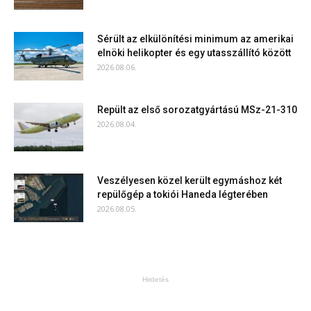
Sérült az elkülönítési minimum az amerikai
elnöki helikopter és egy utasszállító között
2026.08.06.
Repült az első sorozatgyártású MSz-21-310
2026.08.04.
Veszélyesen közel került egymáshoz két
repülőgép a tokiói Haneda légterében
2026.08.05.
Hirdetés