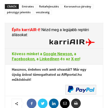
CÍMKÉK
Emirates
flottafejlesztés
Koronavírus-járvány
pénzügyi jelentés
veszteség
Építs karriAIR-t!
Nézd meg a legújabb reptéri
állásokat:
Kövess minket a
Google Newson
, a
Facebookon
, a
LinkedInen
és az
X-en
!
Hasznos, érdekes volt amit olvastál? Már egy
újság árával támogathatod az AIRportal.hu
működését!