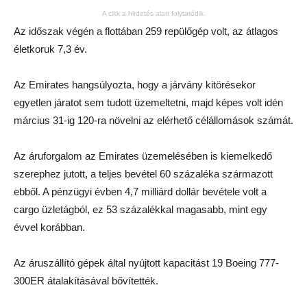
A cikk a hirdetés alatt folytatódik.
Az időszak végén a flottában 259 repülőgép volt, az átlagos
életkoruk 7,3 év.
Az Emirates hangsúlyozta, hogy a járvány kitörésekor
egyetlen járatot sem tudott üzemeltetni, majd képes volt idén
március 31-ig 120-ra növelni az elérhető célállomások számát.
Az áruforgalom az Emirates üzemelésében is kiemelkedő
szerephez jutott, a teljes bevétel 60 százaléka származott
ebből. A pénzügyi évben 4,7 milliárd dollár bevétele volt a
cargo üzletágból, ez 53 százalékkal magasabb, mint egy
évvel korábban.
Az áruszállító gépek által nyújtott kapacitást 19 Boeing 777-
300ER átalakításával bővítették.