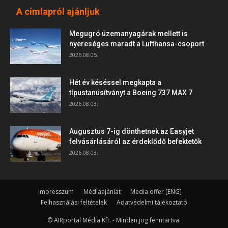
A címlapról ajánljuk
Megugró üzemanyagárak mellett is
nyereséges maradt a Lufthansa-csoport
2026.08.05.
Hét év késéssel megkapta a
típustanúsítványt a Boeing 737 MAX 7
2026.08.03.
Augusztus 7-ig dönthetnek az Easyjet
felvásárlásáról az érdeklődő befektetők
2026.08.03.
Impresszum
Médiaajánlat
Media offer [ENG]
Felhasználási feltételek
Adatvédelmi tájékoztató
© AIRportal Média Kft. - Minden jog fenntartva.