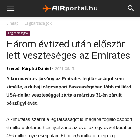
Címlap
Légitársaságok
Légitársaságok
Három évtized után először
lett veszteséges az Emirates
Szerző:
Kárpáti Dániel
-
2021.06.15.
A koronavírus-járvány az Emirates légitársaságot sem
kímélte, a dubaji cégcsoport összességében több milliárd
USA-dollár veszteséggel zárta a március 31-én zárult
pénzügyi évét.
A kimutatás szerint a légitársaságot is magába foglaló csoport
6 milliárd dolláros hiánnyal zárta az évet az egy évvel korábbi
456 milliós nyereség után. Ebből 5,5 milliárd a légicég