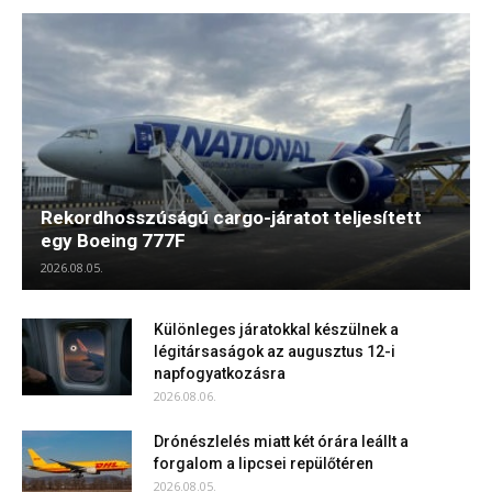
Rekordhosszúságú cargo-járatot teljesített
egy Boeing 777F
2026.08.05.
Különleges járatokkal készülnek a
légitársaságok az augusztus 12-i
napfogyatkozásra
2026.08.06.
Drónészlelés miatt két órára leállt a
forgalom a lipcsei repülőtéren
2026.08.05.