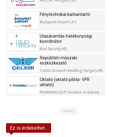
Wizz Air Hungary Ltd.
Fénytechnikai karbantartó
Budapest Airport Zrt.
Utasáramlás-hatékonysági
koordinátor
Bud Security Kft.
Repülőtéri műszaki
eszközkezelő
Celebi Ground Handling Hungary Kft.
Oktató (oktató pilóta- VFR
oktató)
PHARMAFLIGHT Aviation Academy
Kft.
Hirdetés
Ez is érdekelhet...