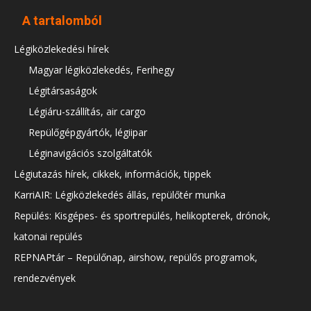
A tartalomból
Légiközlekedési hírek
Magyar légiközlekedés, Ferihegy
Légitársaságok
Légiáru-szállítás, air cargo
Repülőgépgyártók, légiipar
Léginavigációs szolgáltatók
Légiutazás hírek, cikkek, információk, tippek
KarriAIR: Légiközlekedés állás, repülőtér munka
Repülés: Kisgépes- és sportrepülés, helikopterek, drónok,
katonai repülés
REPNAPtár – Repülőnap, airshow, repülős programok,
rendezvények