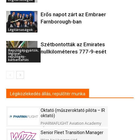
Erős napot zárt az Embraer
Farnborough-ban
Légitársaságok
Szétbontották az Emirates
Repülőgépgyártók,
nullkilométeres 777-9-esét
légiipar,
repülőgép-
karbantartás
Légiközlekedés állás, repülőtér munka
Oktató (műszeroktató pilóta – IR
oktató)
PHARMAFLIGHT Aviation Academy
Kft.
Senior Fleet Transition Manager