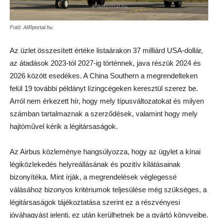
Fotó: AIRportal.hu
Az üzlet összesített értéke listaárakon 37 milliárd USA-dollár,
az átadások 2023-tól 2027-ig történnek, java részük 2024 és
2026 között esedékes. A China Southern a megrendelteken
felül 19 további példányt lízingcégeken keresztül szerez be.
Arról nem érkezett hír, hogy mely típusváltozatokat és milyen
számban tartalmaznak a szerződések, valamint hogy mely
hajtóművel kérik a légitársaságok.
Az Airbus közleménye hangsúlyozza, hogy az ügylet a kínai
légiközlekedés helyreállásának és pozitív kilátásainak
bizonyítéka. Mint írják, a megrendelések véglegessé
válásához bizonyos kritériumok teljesülése még szükséges, a
légitársaságok tájékoztatása szerint ez a részvényesi
jóváhagyást jelenti, ez után kerülhetnek be a gyártó könyveibe.