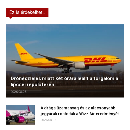
Ez is érdekelhet...
Drónészlelés miatt két órára leállt a forgalom a
lipcsei repülőtéren
2026.08.05.
A drága üzemanyag és az alacsonyabb
jegyárak rontották a Wizz Air eredményét
2026.08.06.