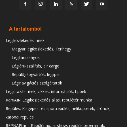
A tartalomból
Légiközlekedési hírek
Magyar légiközlekedés, Ferihegy
Légitársaságok
Légiáru-szállítás, air cargo
Repülőgépgyártók, légiipar
Léginavigációs szolgáltatók
Légiutazás hírek, cikkek, információk, tippek
KarriAIR: Légiközlekedés állás, repülőtér munka
Repülés: Kisgépes- és sportrepülés, helikopterek, drónok,
katonai repülés
REPNAPtár – Repülőnap, airshow, repülős programok,