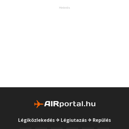
Hirdetés
Légiközlekedés ✈ Légiutazás ✈ Repülés