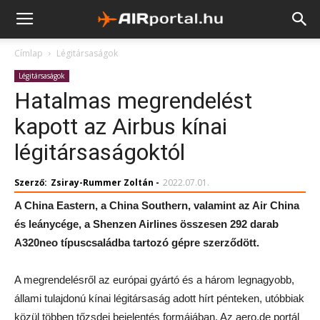
Címlap
Légitársaságok
Légitársaságok
Hatalmas megrendelést
kapott az Airbus kínai
légitársaságoktól
Szerző:
Zsiray-Rummer Zoltán
-
2022.07.01.
A China Eastern, a China Southern, valamint az Air China
és leánycége, a Shenzen Airlines összesen 292 darab
A320neo típuscsaládba tartozó gépre szerződött.
A megrendelésről az európai gyártó és a három legnagyobb,
állami tulajdonú kínai légitársaság adott hírt pénteken, utóbbiak
közül többen tőzsdei bejelentés formájában. Az aero.de portál