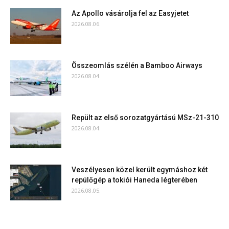
Az Apollo vásárolja fel az Easyjetet
2026.08.06.
Összeomlás szélén a Bamboo Airways
2026.08.04.
Repült az első sorozatgyártású MSz-21-310
2026.08.04.
Veszélyesen közel került egymáshoz két
repülőgép a tokiói Haneda légterében
2026.08.05.