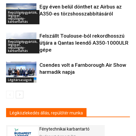
Egy éven belül dönthet az Airbus az
Repülőgépgyártók,
A350-es törzshosszabbításáról
légiipar,
repülőgép-
karbantartás
Felszállt Toulouse-ból rekordhosszú
Repülőgépgyártók,
útjára a Qantas leendő A350-1000ULR
légiipar,
repülőgép-
gépe
karbantartás
Csendes volt a Farnborough Air Show
harmadik napja
Légitársaságok
Légiközlekedés állás, repülőtér munka
Fénytechnikai karbantartó