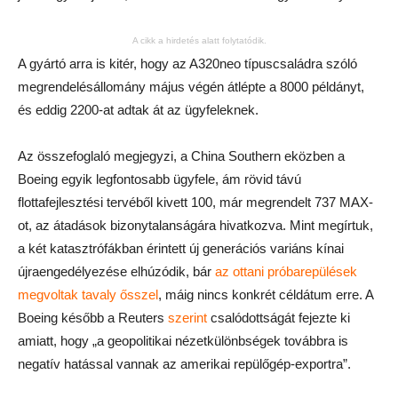
A cikk a hirdetés alatt folytatódik.
A gyártó arra is kitér, hogy az A320neo típuscsaládra szóló
megrendelésállomány május végén átlépte a 8000 példányt,
és eddig 2200-at adtak át az ügyfeleknek.
Az összefoglaló megjegyzi, a China Southern eközben a
Boeing egyik legfontosabb ügyfele, ám rövid távú
flottafejlesztési tervéből kivett 100, már megrendelt 737 MAX-
ot, az átadások bizonytalanságára hivatkozva. Mint megírtuk,
a két katasztrófákban érintett új generációs variáns kínai
újraengedélyezése elhúzódik, bár
az ottani próbarepülések
megvoltak tavaly ősszel
, máig nincs konkrét céldátum erre. A
Boeing később a Reuters
szerint
csalódottságát fejezte ki
amiatt, hogy „a geopolitikai nézetkülönbségek továbbra is
negatív hatással vannak az amerikai repülőgép-exportra”.