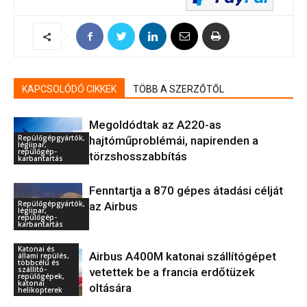
KAPCSOLÓDÓ CIKKEK
TÖBB A SZERZŐTŐL
Megoldódtak az A220-as
Repülőgépgyártók,
hajtóműproblémái, napirenden a
légiipar,
repülőgép-
törzshosszabbítás
karbantartás
Fenntartja a 870 gépes átadási célját
Repülőgépgyártók,
az Airbus
légiipar,
repülőgép-
karbantartás
Katonai és
Airbus A400M katonai szállítógépet
állami repülés,
többcélú és
szállító-
vetettek be a francia erdőtüzek
repülőgépek,
katonai
oltására
helikopterek