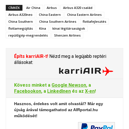
CÍMKÉK
Air China
Airbus
Airbus A320 család
Airbus A320neo
China Eastern
China Eastern Airlines
China Southern
China Southern Airlines
flottafejlesztés
flottamegújítás
Kína
kínai légitársaságok
repülőgép-megrendelés
Shenzen Airlines
Építs karriAIR-t!
Nézd meg a legújabb reptéri
állásokat:
Kövess minket a
Google Newson
, a
Facebookon
, a
LinkedInen
és az
X-en
!
Hasznos, érdekes volt amit olvastál? Már egy
újság árával támogathatod az AIRportal.hu
működését!