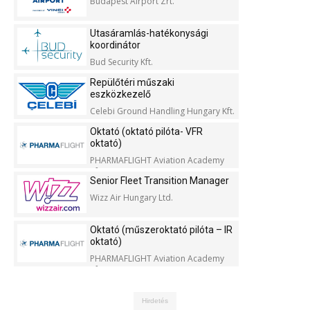
Budapest Airport Zrt.
Utasáramlás-hatékonysági
koordinátor
Bud Security Kft.
Repülőtéri műszaki
eszközkezelő
Celebi Ground Handling Hungary Kft.
Oktató (oktató pilóta- VFR
oktató)
PHARMAFLIGHT Aviation Academy
Kft.
Senior Fleet Transition Manager
Wizz Air Hungary Ltd.
Oktató (műszeroktató pilóta – IR
oktató)
PHARMAFLIGHT Aviation Academy
Kft.
Hirdetés