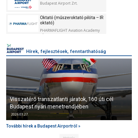
Budapest Airport Zrt.
Oktató (műszeroktató pilóta – IR
oktató)
PHARMAFLIGHT Aviation Academy
Kft.
Hírek, fejlesztések, fenntarthatóság
Visszatérő transzatlanti járatok, 160 úti cél
Budapest nyári menetrendjében
K
2026.03.27.
További hírek a Budapest Airportról »
Hirdetés