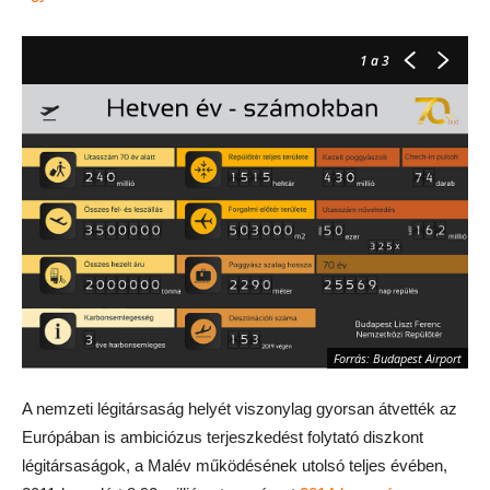
1
a 3
Forrás: Budapest Airport
A nemzeti légitársaság helyét viszonylag gyorsan átvették az
Európában is ambiciózus terjeszkedést folytató diszkont
légitársaságok, a Malév működésének utolsó teljes évében,