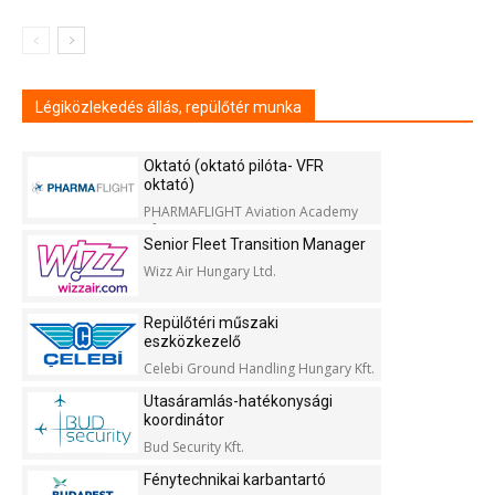
Légiközlekedés állás, repülőtér munka
Oktató (oktató pilóta- VFR
oktató)
PHARMAFLIGHT Aviation Academy
Kft.
Senior Fleet Transition Manager
Wizz Air Hungary Ltd.
Repülőtéri műszaki
eszközkezelő
Celebi Ground Handling Hungary Kft.
Utasáramlás-hatékonysági
koordinátor
Bud Security Kft.
Fénytechnikai karbantartó