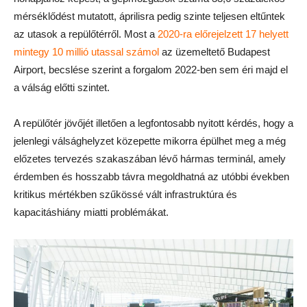
mérséklődést mutatott, áprilisra pedig szinte teljesen eltűntek
az utasok a repülőtérről. Most a
2020-ra előrejelzett 17 helyett
mintegy 10 millió utassal számol
az üzemeltető Budapest
Airport, becslése szerint a forgalom 2022-ben sem éri majd el
a válság előtti szintet.
A repülőtér jövőjét illetően a legfontosabb nyitott kérdés, hogy a
jelenlegi válsághelyzet közepette mikorra épülhet meg a még
előzetes tervezés szakaszában lévő hármas terminál, amely
érdemben és hosszabb távra megoldhatná az utóbbi években
kritikus mértékben szűkössé vált infrastruktúra és
kapacitáshiány miatti problémákat.