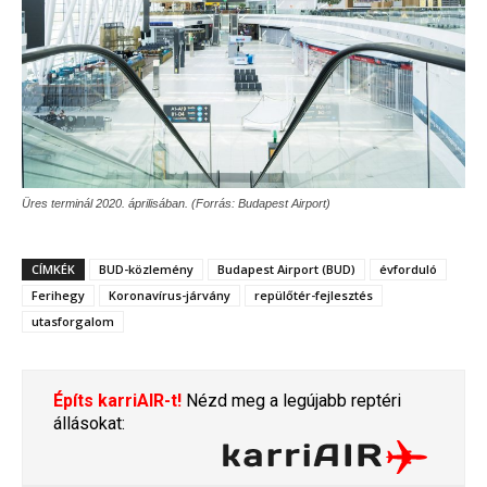
Üres terminál 2020. áprilisában. (Forrás: Budapest Airport)
CÍMKÉK
BUD-közlemény
Budapest Airport (BUD)
évforduló
Ferihegy
Koronavírus-járvány
repülőtér-fejlesztés
utasforgalom
Építs karriAIR-t!
Nézd meg a legújabb reptéri
állásokat: