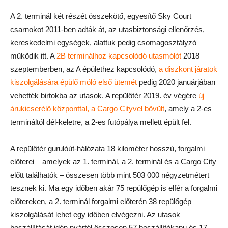
A 2. terminál két részét összekötő, egyesítő Sky Court
csarnokot 2011-ben adták át, az utasbiztonsági ellenőrzés,
kereskedelmi egységek, alattuk pedig csomagosztályzó
működik itt. A
2B terminálhoz kapcsolódó utasmólót
2018
szeptemberben, az A épülethez kapcsolódó,
a diszkont járatok
kiszolgálására épülő móló első ütemét
pedig 2020 januárjában
vehették birtokba az utasok. A repülőtér 2019. év végére
új
árukicserélő központtal, a Cargo Cityvel bővült
, amely a 2-es
termináltól dél-keletre, a 2-es futópálya mellett épült fel.
A repülőtér gurulóút-hálózata 18 kilométer hosszú, forgalmi
előterei – amelyek az 1. terminál, a 2. terminál és a Cargo City
előtt találhatók – összesen több mint 503 000 négyzetmétert
tesznek ki. Ma egy időben akár 75 repülőgép is elfér a forgalmi
előtereken, a 2. terminál forgalmi előterén 38 repülőgép
kiszolgálását lehet egy időben elvégezni. Az utasok
beszállítását idén nyártól összesen 57 beszállítókapu és 17