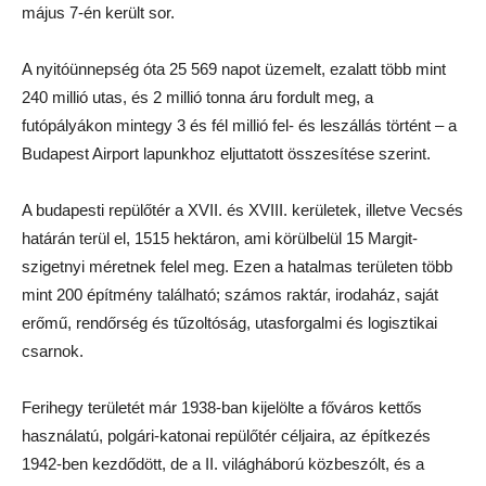
május 7-én került sor.
A nyitóünnepség óta 25 569 napot üzemelt, ezalatt több mint
240 millió utas, és 2 millió tonna áru fordult meg, a
futópályákon mintegy 3 és fél millió fel- és leszállás történt – a
Budapest Airport lapunkhoz eljuttatott összesítése szerint.
A budapesti repülőtér a XVII. és XVIII. kerületek, illetve Vecsés
határán terül el, 1515 hektáron, ami körülbelül 15 Margit-
szigetnyi méretnek felel meg. Ezen a hatalmas területen több
mint 200 építmény található; számos raktár, irodaház, saját
erőmű, rendőrség és tűzoltóság, utasforgalmi és logisztikai
csarnok.
Ferihegy területét már 1938-ban kijelölte a főváros kettős
használatú, polgári-katonai repülőtér céljaira, az építkezés
1942-ben kezdődött, de a II. világháború közbeszólt, és a