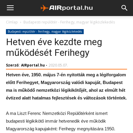
Címlap
Budapesti repülőtér - Ferihegy, magyar légiközlekedés
Budapesti repülőtér - Ferihegy, magyar légiközlekedés
Hetven éve kezdte meg
működését Ferihegy
Szerző:
AIRportal.hu
-
2020.05.07.
Hetven éve, 1950. május 7-én nyitották meg a légiforgalom
előtt Ferihegyet, Magyarország valódi kapuját, Budapest
ma is működő nemzetközi légikikötőjét, ahol az elmúlt hét
évtized alatt hatalmas fejlesztések és változások történtek.
A ma Liszt Ferenc Nemzetközi Repülőtérként ismert
budapesti légikikötő immár hetvenedik éve működik
Magyarország kapujaként: Ferihegy megnyitására 1950.