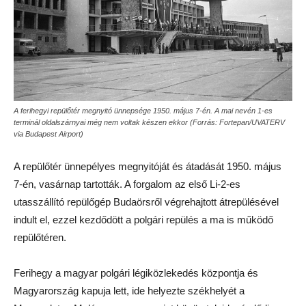
A ferihegyi repülőtér megnyitó ünnepsége 1950. május 7-én. A mai nevén 1-es
terminál oldalszárnyai még nem voltak készen ekkor (Forrás: Fortepan/UVATERV
via Budapest Airport)
A repülőtér ünnepélyes megnyitóját és átadását 1950. május
7-én, vasárnap tartották. A forgalom az első Li-2-es
utasszállító repülőgép Budaörsről végrehajtott átrepülésével
indult el, ezzel kezdődött a polgári repülés a ma is működő
repülőtéren.
Ferihegy a magyar polgári légiközlekedés központja és
Magyarország kapuja lett, ide helyezte székhelyét a