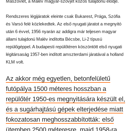
Maszovlet, a Malév magyar-szovjet közös tulajdonú elődje.
Rendszeres légijáratok eleinte csak Bukarest, Prága, Szófia
és Varsó felé közlekedtek. Az első nyugati járatot a megnyitó
után 6 évvel, 1956 nyarán az addigra már teljesen magyar
állami tulajdonú Malév indította Bécsbe, Li-2 típusú
repülőgéppel. A budapesti repülőtéren köszöntött első nyugati
légitársaság 1957-ben indított amszterdami járatával a holland
KLM volt.
Az akkor még egyetlen, betonfelületű
futópálya 1500 méteres hosszban a
repülőtér 1950-es megnyitására készült el,
és a sugárhajtású gépek elterjedése miatt
fokozatosan meghosszabbították: első
ütemben 2500 méteresre, majd 1958-ra