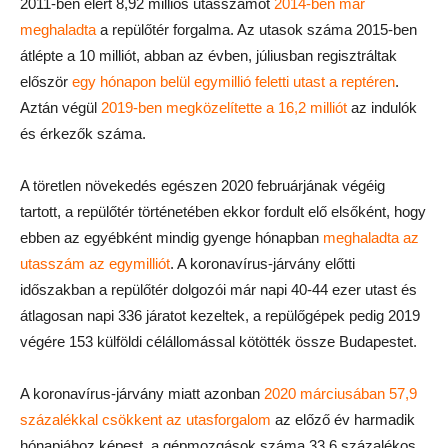
2011-ben elért 8,92 milliós utasszámot
2014-ben már
meghaladta
a repülőtér forgalma. Az utasok száma 2015-ben
átlépte a 10 milliót, abban az évben, júliusban regisztráltak
először
egy hónapon belül egymillió feletti utast a reptéren
.
Aztán végül
2019-ben megközelítette a 16,2 milliót
az indulók
és érkezők száma.
A töretlen növekedés egészen 2020 februárjának végéig
tartott, a repülőtér történetében ekkor fordult elő elsőként, hogy
ebben az egyébként mindig gyenge hónapban
meghaladta az
utasszám az egymilliót
. A koronavírus-járvány előtti
időszakban a repülőtér dolgozói már napi 40-44 ezer utast és
átlagosan napi 336 járatot kezeltek, a repülőgépek pedig 2019
végére 153 külföldi célállomással kötötték össze Budapestet.
A koronavírus-járvány miatt azonban
2020 márciusában 57,9
százalékkal csökkent az utasforgalom
az előző év harmadik
hónapjához képest, a gépmozgások száma 33,6 százalékos