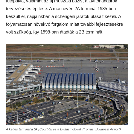
futópálya, valamint az új műszaki bázis, a javítóhangárok
tervezése és építése. A mai nevén 2A terminál 1985-ben
készült el, napjainkban a schengeni járatok utasait kezeli. A
folyamatosan növekvő forgalom miatt további fejlesztésekre
volt szükség, így 1998-ban átadták a 2B terminált.
A kettes terminál a SkyCourt-tal és a B-utasmólóval. (Forrás: Budapest Airport)