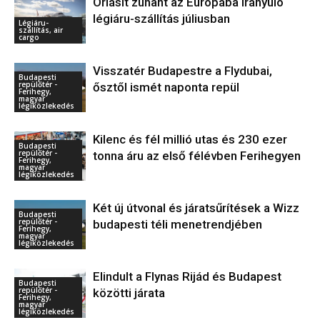
Óriásit zuhant az Európába irányuló
légiáru-szállítás júliusban
Légiáru-
szállítás, air
cargo
Visszatér Budapestre a Flydubai,
Budapesti
repülőtér -
ősztől ismét naponta repül
Ferihegy,
magyar
légiközlekedés
Kilenc és fél millió utas és 230 ezer
Budapesti
repülőtér -
tonna áru az első félévben Ferihegyen
Ferihegy,
magyar
légiközlekedés
Két új útvonal és járatsűrítések a Wizz
Budapesti
repülőtér -
budapesti téli menetrendjében
Ferihegy,
magyar
légiközlekedés
Elindult a Flynas Rijád és Budapest
Budapesti
repülőtér -
közötti járata
Ferihegy,
magyar
légiközlekedés