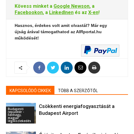
Kövess minket a
Google Newson
, a
Facebookon
, a
LinkedInen
és az
X-en
!
Hasznos, érdekes volt amit olvastál? Már egy
újság árával támogathatod az AIRportal.hu
működését!
KAPCSOLÓDÓ CIKKEK
TÖBB A SZERZŐTŐL
Csökkenti energiafogyasztását a
Budapesti
repülőtér -
Budapest Airport
Ferihegy,
magyar
légiközlekedés