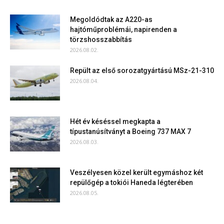
Megoldódtak az A220-as
hajtóműproblémái, napirenden a
törzshosszabbítás
2026.08.02.
Repült az első sorozatgyártású MSz-21-310
2026.08.04.
Hét év késéssel megkapta a
típustanúsítványt a Boeing 737 MAX 7
2026.08.03.
Veszélyesen közel került egymáshoz két
repülőgép a tokiói Haneda légterében
2026.08.05.