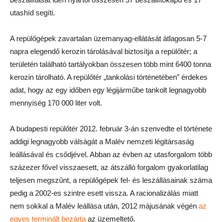
utashíd segíti.
A repülőgépek zavartalan üzemanyag-ellátását átlagosan 5-7
napra elegendő kerozin tárolásával biztosítja a repülőtér; a
területén található tartályokban összesen több mint 6400 tonna
kerozin tárolható. A repülőtér „tankolási történetében” érdekes
adat, hogy az egy időben egy légijárműbe tankolt legnagyobb
mennyiség 170 000 liter volt.
A budapesti repülőtér 2012. február 3-án szenvedte el története
addigi legnagyobb válságát a Malév nemzeti légitársaság
leállásával és csődjével. Abban az évben az utasforgalom több
százezer fővel visszaesett, az átszálló forgalom gyakorlatilag
teljesen megszűnt, a repülőgépek fel- és leszállásainak száma
pedig a 2002-es szintre esett vissza. A racionalizálás miatt
nem sokkal a Malév leállása után, 2012 májusának végén
az
egyes terminált bezárta
az üzemeltető.