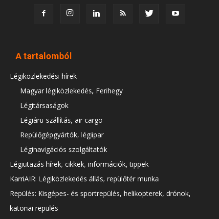
A tartalomból
Légiközlekedési hírek
Magyar légiközlekedés, Ferihegy
Légitársaságok
Légiáru-szállítás, air cargo
Repülőgépgyártók, légiipar
Léginavigációs szolgáltatók
Légiutazás hírek, cikkek, információk, tippek
KarriAIR: Légiközlekedés állás, repülőtér munka
Repülés: Kisgépes- és sportrepülés, helikopterek, drónok,
katonai repülés