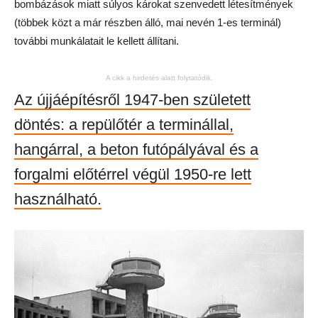
bombázások miatt súlyos károkat szenvedett létesítmények
(többek közt a már részben álló, mai nevén 1-es terminál)
további munkálatait le kellett állítani.
A cikk a hirdetés alatt folytatódik.
Az újjáépítésről 1947-ben született
döntés: a repülőtér a terminállal,
hangárral, a beton futópályával és a
forgalmi előtérrel végül 1950-re lett
használható.