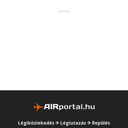
Hirdetés
Légiközlekedés ✈ Légiutazás ✈ Repülés