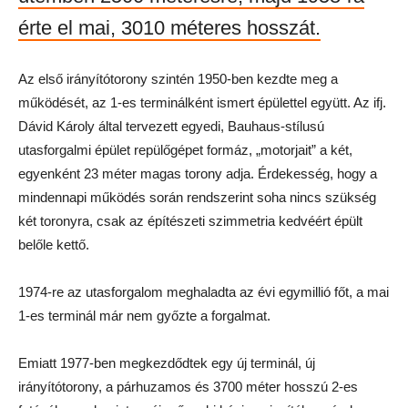
érte el
mai, 3010 méteres hosszát.
Az első irányítótorony szintén 1950-ben kezdte meg a
működését, az 1-es terminálként ismert épülettel együtt. Az ifj.
Dávid Károly által tervezett egyedi, Bauhaus-stílusú
utasforgalmi épület repülőgépet formáz, „motorjait” a két,
egyenként 23 méter magas torony adja. Érdekesség, hogy a
mindennapi működés során rendszerint soha nincs szükség
két toronyra, csak az építészeti szimmetria kedvéért épült
belőle kettő.
1974-re az utasforgalom meghaladta az évi egymillió főt, a mai
1-es terminál már nem győzte a forgalmat.
Emiatt 1977-ben megkezdődtek egy új terminál, új
irányítótorony, a párhuzamos és 3700 méter hosszú 2-es