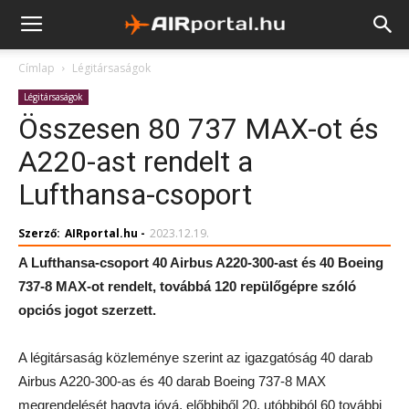
Címlap
Légitársaságok
Légitársaságok
Összesen 80 737 MAX-ot és
A220-ast rendelt a
Lufthansa-csoport
Szerző:
AIRportal.hu
-
2023.12.19.
A Lufthansa-csoport 40 Airbus A220-300-ast és 40 Boeing
737-8 MAX-ot rendelt, továbbá 120 repülőgépre szóló
opciós jogot szerzett.
A légitársaság közleménye szerint az igazgatóság 40 darab
Airbus A220-300-as és 40 darab Boeing 737-8 MAX
megrendelését hagyta jóvá, előbbiből 20, utóbbiból 60 további