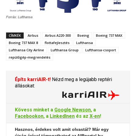
Forrás: Lufthansa
CÍMKÉK
Airbus
Airbus A220-300
Boeing
Boeing 737 MAX
Boeing 737 MAX 8
flottafejlesztés
Lufthansa
Lufthansa City Airline
Lufthansa Group
Lufthansa-csoport
repülőgép-megrendelés
Építs karriAIR-t!
Nézd meg a legújabb reptéri
állásokat:
Kövess minket a
Google Newson
, a
Facebookon
, a
LinkedInen
és az
X-en
!
Hasznos, érdekes volt amit olvastál? Már egy
újság árával támogathatod az AIRportal.hu