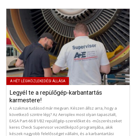
Legyél te a repülőgép-karbantartás
karmestere!
A szakmai tudásod már megvan. Készen állsz arra, hogy a
következő szintre lépj? Az Aeroplex most olyan tapasztalt,
EASA Part-66 B1/B2 repülőgép-szerelőket és -műszerészeket
keres Check Supervisor vezetőképző programjába, akik
készek nagyobb felelősséget vállalni, és a karbantartási