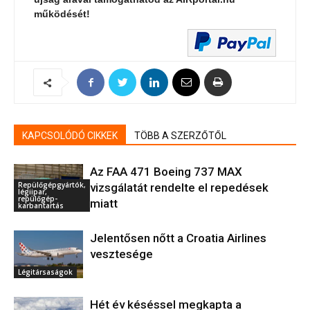
működését!
KAPCSOLÓDÓ CIKKEK
TÖBB A SZERZŐTŐL
Az FAA 471 Boeing 737 MAX
Repülőgépgyártók,
vizsgálatát rendelte el repedések
légiipar,
repülőgép-
miatt
karbantartás
Jelentősen nőtt a Croatia Airlines
vesztesége
Légitársaságok
Hét év késéssel megkapta a