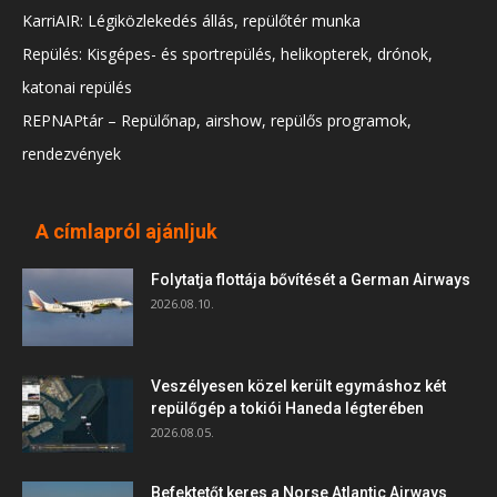
KarriAIR: Légiközlekedés állás, repülőtér munka
Repülés: Kisgépes- és sportrepülés, helikopterek, drónok,
katonai repülés
REPNAPtár – Repülőnap, airshow, repülős programok,
rendezvények
A címlapról ajánljuk
Folytatja flottája bővítését a German Airways
2026.08.10.
Veszélyesen közel került egymáshoz két
repülőgép a tokiói Haneda légterében
2026.08.05.
Befektetőt keres a Norse Atlantic Airways