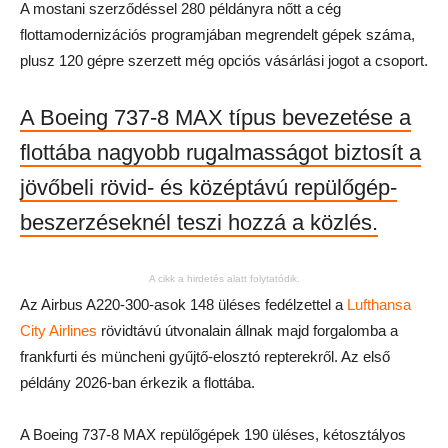
A mostani szerződéssel 280 példányra nőtt a cég
flottamodernizációs programjában megrendelt gépek száma,
plusz 120 gépre szerzett még opciós vásárlási jogot a csoport.
A Boeing 737-8 MAX típus bevezetése a
flottába nagyobb rugalmasságot biztosít a
jövőbeli rövid- és középtávú repülőgép-
beszerzéseknél teszi hozzá a közlés.
A cikk a hirdetés alatt folytatódik.
Az Airbus A220-300-asok 148 üléses fedélzettel a
Lufthansa
City Airlines
rövidtávú útvonalain állnak majd forgalomba a
frankfurti és müncheni gyűjtő-elosztó repterekről. Az első
példány 2026-ban érkezik a flottába.
A Boeing 737-8 MAX repülőgépek 190 üléses, kétosztályos