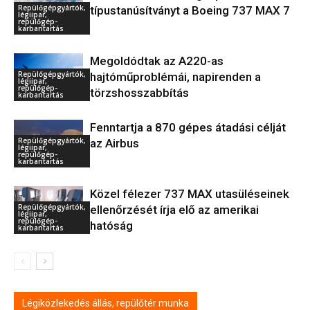
Repülőgépgyártók,
típustanúsítványt a Boeing 737 MAX 7
légiipar,
repülőgép-
karbantartás
Megoldódtak az A220-as
Repülőgépgyártók,
hajtóműproblémái, napirenden a
légiipar,
repülőgép-
törzshosszabbítás
karbantartás
Fenntartja a 870 gépes átadási célját
Repülőgépgyártók,
az Airbus
légiipar,
repülőgép-
karbantartás
Közel félezer 737 MAX utasüléseinek
Repülőgépgyártók,
ellenőrzését írja elő az amerikai
légiipar,
repülőgép-
hatóság
karbantartás
Légiközlekedés állás, repülőtér munka