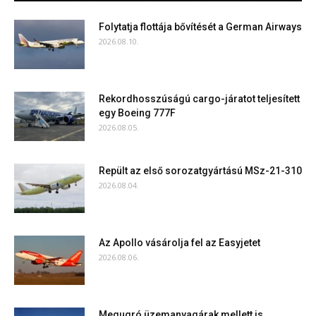
Folytatja flottája bővítését a German Airways
2026.08.10.
Rekordhosszúságú cargo-járatot teljesített
egy Boeing 777F
2026.08.05.
Repült az első sorozatgyártású MSz-21-310
2026.08.04.
Az Apollo vásárolja fel az Easyjetet
2026.08.06.
Megugró üzemanyagárak mellett is