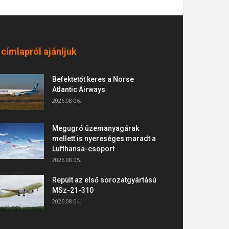
 címlapról ajánljuk
Befektetőt keres a Norse
Atlantic Airways
2026.08.06.
Megugró üzemanyagárak
mellett is nyereséges maradt a
Lufthansa-csoport
2026.08.05.
Repült az első sorozatgyártású
MSz-21-310
2026.08.04.