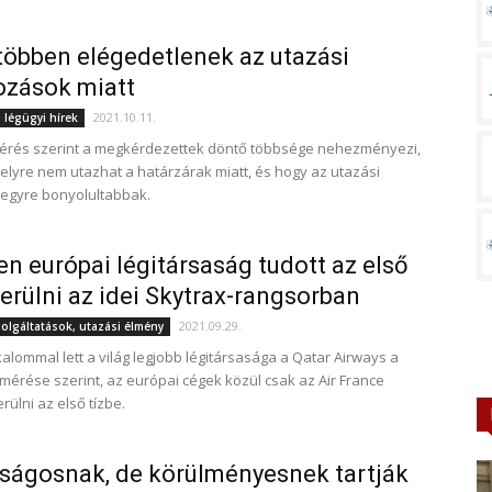
többen elégedetlenek az utazási
ozások miatt
2021.10.11.
 légügyi hírek
mérés szerint a megkérdezettek döntő többsége nehezményezi,
elyre nem utazhat a határzárak miatt, és hogy az utazási
egyre bonyolultabbak.
en európai légitársaság tudott az első
kerülni az idei Skytrax-rangsorban
2021.09.29.
zolgáltatások, utazási élmény
kalommal lett a világ legjobb légitársasága a Qatar Airways a
lmérése szerint, az európai cégek közül csak az Air France
rülni az első tízbe.
ságosnak, de körülményesnek tartják