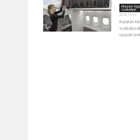
Utazási tip
szabályai
2018.11.27.
Kutatás ké
szabályzat
utazók tor