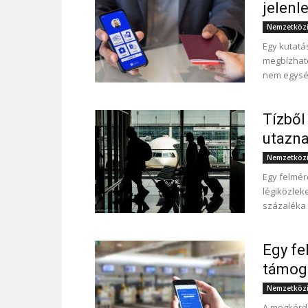
jelenl
Nemzetközi
Egy kutatá
megbízható
nem egység
Tízből
utazna
Nemzetközi
Egy felmér
légiközlek
százaléka 
Egy fe
támoga
Nemzetközi
A megkérde