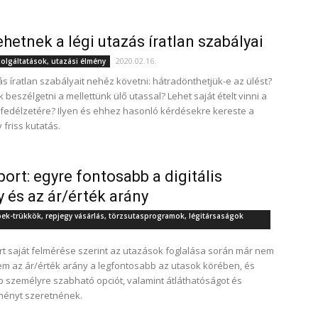
ehetnek a légi utazás íratlan szabályai
2020.02.16.
zolgáltatások, utazási élmény
ás íratlan szabályait nehéz követni: hátradönthetjük-e az ülést?
ik beszélgetni a mellettünk ülő utassal? Lehet saját ételt vinni a
fedélzetére? Ilyen és ehhez hasonló kérdésekre kereste a
 friss kutatás.
port: egyre fontosabb a digitális
 és az ár/érték arány
pek-trükkök, repjegy vásárlás, törzsutasprogramok, légitársaságok
rt saját felmérése szerint az utazások foglalása során már nem
em az ár/érték arány a legfontosabb az utasok körében, és
b személyre szabható opciót, valamint átláthatóságot és
élményt szeretnének.