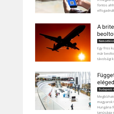
fontos ahh
elfogadnák
A brit
beolto
Nemzetközi
Egy friss k
már beolto
távolsági 
Függet
eléged
Budapesti r
Megbízható
magyarok t
Hungária f
tanúsága s