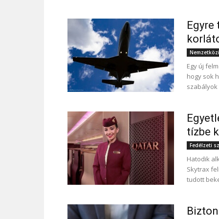
Egyre 
korlát
Nemzetközi
Egy új fel
hogy sok h
szabályok 
Egyetl
tízbe 
Fedélzeti s
Hatodik al
Skytrax fe
tudott beke
Bizton