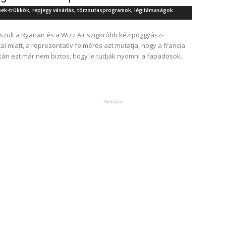
pek-trükkök, repjegy vásárlás, törzsutasprogramok, légitársaságok
szült a Ryanair és a Wizz Air szigorúbb kézipoggyász-
ai miatt, a reprezentatív felmérés azt mutatja, hogy a francia
kán ezt már nem biztos, hogy le tudják nyomni a fapadosok.
Hirdetés