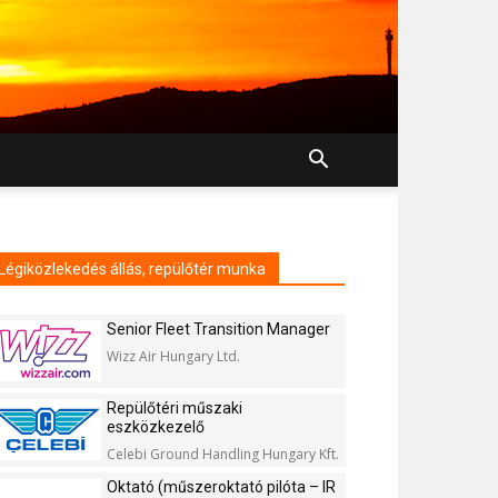
Légiközlekedés állás, repülőtér munka
Senior Fleet Transition Manager
Wizz Air Hungary Ltd.
Repülőtéri műszaki
eszközkezelő
Celebi Ground Handling Hungary Kft.
Oktató (műszeroktató pilóta – IR