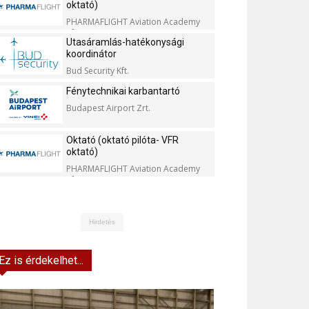
oktató)
PHARMAFLIGHT Aviation Academy
Kft.
Utasáramlás-hatékonysági
koordinátor
Bud Security Kft.
Fénytechnikai karbantartó
Budapest Airport Zrt.
Oktató (oktató pilóta- VFR
oktató)
PHARMAFLIGHT Aviation Academy
Kft.
Hirdetés
Ez is érdekelhet...