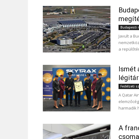
Budape
megíté
Budapesti r
Javult a B
nemzetközi 
a repülőté
Ismét 
légitá
Fedélzeti s
A Qatar Air
elemzőcég 
harmadik h
A fran
csoma