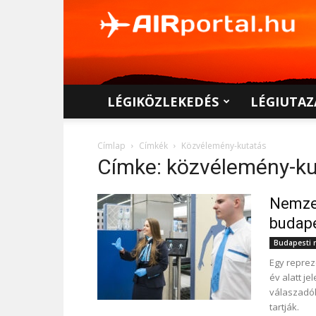
AIRportal.hu
LÉGIKÖZLEKEDÉS
LÉGIUTAZ
Címlap
Címkék
Közvélemény-kutatás
Címke: közvélemény-k
Nemzet
budape
Budapesti r
Egy reprez
év alatt j
válaszadók
tartják.