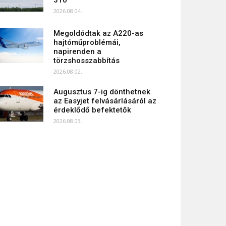
310
2026.08.04.
Megoldódtak az A220-as
hajtóműproblémái,
napirenden a
törzshosszabbítás
2026.08.02.
Augusztus 7-ig dönthetnek
az Easyjet felvásárlásáról az
érdeklődő befektetők
2026.08.03.