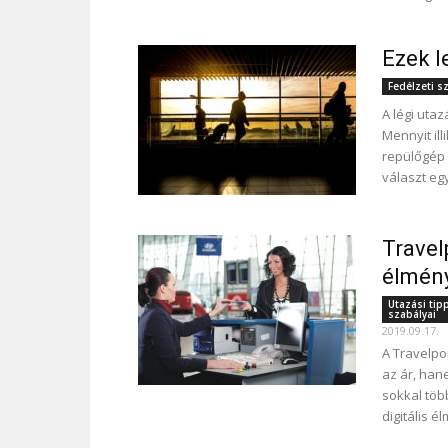
Ezek l
Fedélzeti s
A légi utaz
Mennyit ill
repülőgép 
választ egy
Travel
élmény
Utazási tip
szabályai
2019.09.17.
A Travelpo
az ár, han
sokkal töb
digitális 