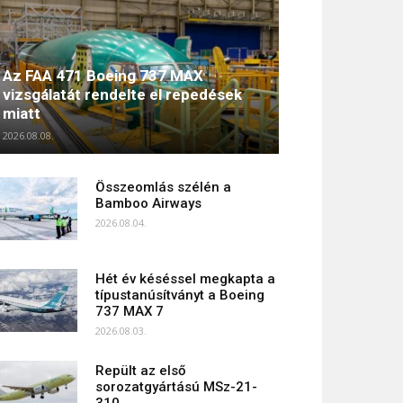
Az FAA 471 Boeing 737 MAX
vizsgálatát rendelte el repedések
miatt
2026.08.08.
Összeomlás szélén a
Bamboo Airways
2026.08.04.
Hét év késéssel megkapta a
típustanúsítványt a Boeing
737 MAX 7
2026.08.03.
Repült az első
sorozatgyártású MSz-21-