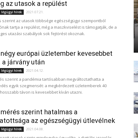
eg az utasok a repülést
2021.07.21.
 légügyi hírek
s szerint az utasok többsége egészségügyi szempontból
nak tartja a repülést, még a maszkviselést is támogatják, de a
es utazási szabályok sok fejtörést okoznak.
 négy európai üzletember kevesebbet
 a járvány után
2021.04.12.
 légügyi hírek
és szerint a pandémia tartósabban megváltoztathatta a
edés egyik szegmensét: a megkérdezett üzletemberek 40
hosszabb távon is kevesebbet kíván utazni.
lmérés szerint hatalmas a
tottsága az egészségügyi útlevélnek
2021.04.08.
 légügyi hírek
zett utasok szinte mindegyike úgy vélte, a digitális igazolás