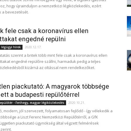
oz, hogy újrainduljon a nemzetközi légiközlekedés, ezért
 a bevezetését.
ek fele csak a koronavírus ellen
ttakat engedné repülni
2020.12.17.
 légügyi hírek
utatás szerint a britek több mint fele csak a koronavírus ellen
ttakat engedné repülőre szállni, harmaduk pedig a teljes
közlekedésből kizárná az oltással nem rendelkezőket.
len piackutató: A magyarok többsége
ett a budapesti repülőtérrel
2020.10.21.
epülőtér - Ferihegy, magyar légiközlekedés
, modern, jól szervezett, folyamatosan fejlődő - így vélekedik a
öbbsége a Liszt Ferenc Nemzetközi Repülőtérről, a GfK
üggetlen piackutató ügynökség által végzett felmérések
zerint.