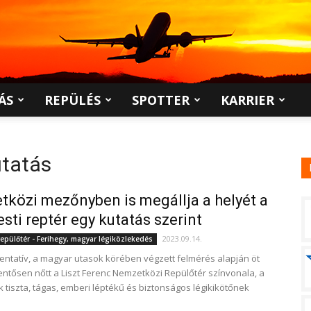
ÁS
REPÜLÉS
SPOTTER
KARRIER
utatás
közi mezőnyben is megállja a helyét a
sti reptér egy kutatás szerint
2023.09.14.
epülőtér - Ferihegy, magyar légiközlekedés
entatív, a magyar utasok körében végzett felmérés alapján öt
elentősen nőtt a Liszt Ferenc Nemzetközi Repülőtér színvonala, a
 tiszta, tágas, emberi léptékű és biztonságos légikikötőnek