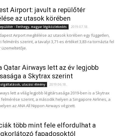
st Airport: javult a repülőtér
lése az utasok körében
2019.07.18.
epülőtér - Ferihegy, magyar légiközlekedés
udapest Airport megítélése az utasok körében egy független,
felmérés szerint, a tavalyi 3,71-es értéket 3,83-ra tornázta fel
r üzemeltetője.
a Qatar Airways lett az év legjobb
rsasága a Skytrax szerint
2019.06.18.
zolgáltatások, utazási élmény
ways lett a világ legjobb légitársasága 2019-ben is a Skytrax
felmérése szerint, a második helyen a Singapore Airlines, a
elyen az ANA All Nippon Airways végzett.
ciák több mint fele elfordulhat a
gkorlátozó fapadosoktól