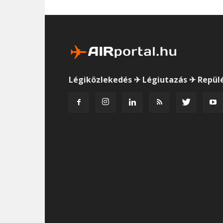
Légiközlekedés ✈ Légiutazás ✈ Repül