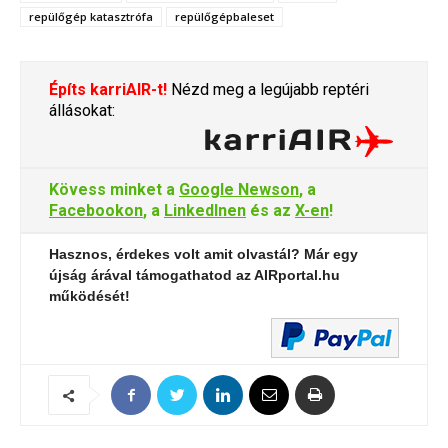
repülőgép katasztrófa
repülőgépbaleset
Építs karriAIR-t!
Nézd meg a legújabb reptéri
állásokat:
Kövess minket a
Google Newson
, a
Facebookon
, a
LinkedInen
és az
X-en
!
Hasznos, érdekes volt amit olvastál? Már egy
újság árával támogathatod az AIRportal.hu
működését!