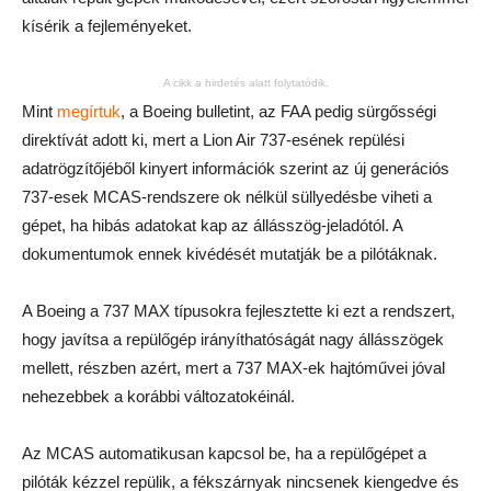
kísérik a fejleményeket.
A cikk a hirdetés alatt folytatódik.
Mint
megírtuk
, a Boeing bulletint, az FAA pedig sürgősségi
direktívát adott ki, mert a Lion Air 737-esének repülési
adatrögzítőjéből kinyert információk szerint az új generációs
737-esek MCAS-rendszere ok nélkül süllyedésbe viheti a
gépet, ha hibás adatokat kap az állásszög-jeladótól. A
dokumentumok ennek kivédését mutatják be a pilótáknak.
A Boeing a 737 MAX típusokra fejlesztette ki ezt a rendszert,
hogy javítsa a repülőgép irányíthatóságát nagy állásszögek
mellett, részben azért, mert a 737 MAX-ek hajtóművei jóval
nehezebbek a korábbi változatokéinál.
Az MCAS automatikusan kapcsol be, ha a repülőgépet a
pilóták kézzel repülik, a fékszárnyak nincsenek kiengedve és