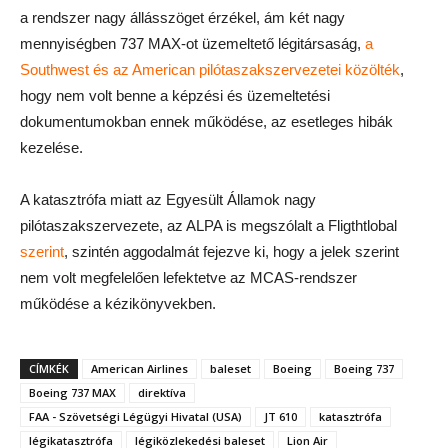
a rendszer nagy állásszöget érzékel, ám két nagy
mennyiségben 737 MAX-ot üzemeltető légitársaság,
a
Southwest és az American pilótaszakszervezetei közölték
,
hogy nem volt benne a képzési és üzemeltetési
dokumentumokban ennek működése, az esetleges hibák
kezelése.
A katasztrófa miatt az Egyesült Államok nagy
pilótaszakszervezete, az ALPA is megszólalt a Fligthtlobal
szerint
, szintén aggodalmát fejezve ki, hogy a jelek szerint
nem volt megfelelően lefektetve az MCAS-rendszer
működése a kézikönyvekben.
CÍMKÉK
American Airlines
baleset
Boeing
Boeing 737
Boeing 737 MAX
direktíva
FAA - Szövetségi Légügyi Hivatal (USA)
JT 610
katasztrófa
légikatasztrófa
légiközlekedési baleset
Lion Air