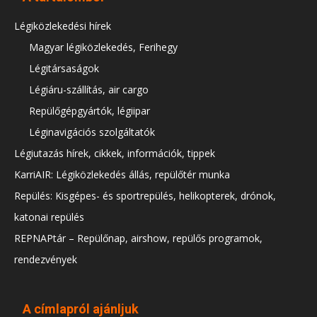
Légiközlekedési hírek
Magyar légiközlekedés, Ferihegy
Légitársaságok
Légiáru-szállítás, air cargo
Repülőgépgyártók, légiipar
Léginavigációs szolgáltatók
Légiutazás hírek, cikkek, információk, tippek
KarriAIR: Légiközlekedés állás, repülőtér munka
Repülés: Kisgépes- és sportrepülés, helikopterek, drónok,
katonai repülés
REPNAPtár – Repülőnap, airshow, repülős programok,
rendezvények
A címlapról ajánljuk