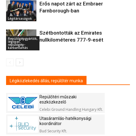
Erős napot zárt az Embraer
Farnborough-ban
Légitársaságok
Szétbontották az Emirates
Repülőgépgyártók,
nullkilométeres 777-9-esét
légiipar,
repülőgép-
karbantartás
Légiközlekedés állás, repülőtér munka
Repülőtéri műszaki
eszközkezelő
Celebi Ground Handling Hungary Kft.
Utasáramlás-hatékonysági
koordinátor
Bud Security Kft.