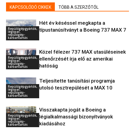
KAPCSOLÓDÓ CIKKEK
TÖBB A SZERZŐTŐL
Hét év késéssel megkapta a
Repülőgépgyártók,
típustanúsítványt a Boeing 737 MAX 7
légiipar,
repülőgép-
karbantartás
Közel félezer 737 MAX utasüléseinek
Repülőgépgyártók,
ellenőrzését írja elő az amerikai
légiipar,
repülőgép-
hatóság
karbantartás
Teljesítette tanúsítási programja
Repülőgépgyártók,
utolsó tesztrepülését a MAX 10
légiipar,
repülőgép-
karbantartás
Visszakapta jogát a Boeing a
Repülőgépgyártók,
légialkalmassági bizonyítványok
légiipar,
repülőgép-
kiadásához
karbantartás