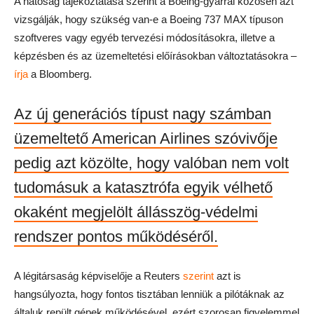
A hatóság tájékoztatása szerint a Boeing-gyárral közösen azt
vizsgálják, hogy szükség van-e a Boeing 737 MAX típuson
szoftveres vagy egyéb tervezési módosításokra, illetve a
képzésben és az üzemeltetési előírásokban változtatásokra –
írja
a Bloomberg.
Az új generációs típust nagy számban
üzemeltető American Airlines szóvivője
pedig azt közölte, hogy valóban nem volt
tudomásuk a katasztrófa egyik vélhető
okaként megjelölt állásszög-védelmi
rendszer pontos működéséről.
A légitársaság képviselője a Reuters
szerint
azt is
hangsúlyozta, hogy fontos tisztában lenniük a pilótáknak az
általuk repült gépek működésével, ezért szorosan figyelemmel