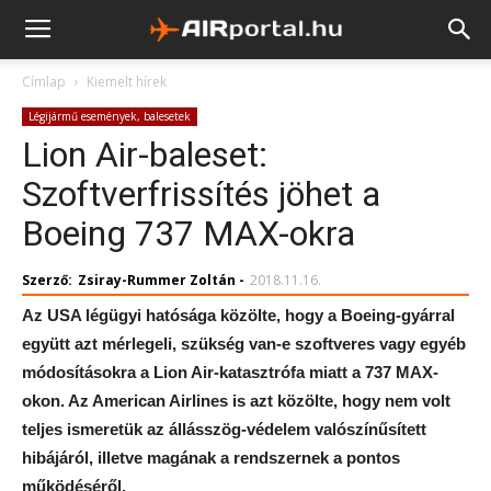
Címlap
Kiemelt hírek
Légijármű események, balesetek
Lion Air-baleset:
Szoftverfrissítés jöhet a
Boeing 737 MAX-okra
Szerző:
Zsiray-Rummer Zoltán
-
2018.11.16.
Az USA légügyi hatósága közölte, hogy a Boeing-gyárral
együtt azt mérlegeli, szükség van-e szoftveres vagy egyéb
módosításokra a Lion Air-katasztrófa miatt a 737 MAX-
okon. Az American Airlines is azt közölte, hogy nem volt
teljes ismeretük az állásszög-védelem valószínűsített
hibájáról, illetve magának a rendszernek a pontos
működéséről.