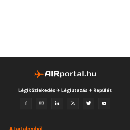
Légiközlekedés ✈ Légiutazás ✈ Repülés
A tartalomból