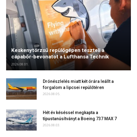
Keskenytörzsű repülőgépen teszteli a
cápabőr-bevonatot a Lufthansa Technik
2026.08.01.
Drónészlelés miatt két órára leállt a
forgalom a lipcsei repülőtéren
2026.08.05.
Hét év késéssel megkapta a
típustanúsítványt a Boeing 737 MAX 7
2026.08.03.