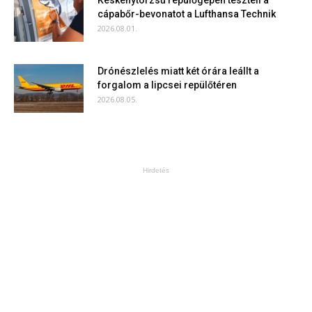
Keskenytörzsű repülőgépen teszteli a
cápabőr-bevonatot a Lufthansa Technik
2026.08.01.
Drónészlelés miatt két órára leállt a
forgalom a lipcsei repülőtéren
2026.08.05.
Hirdetés