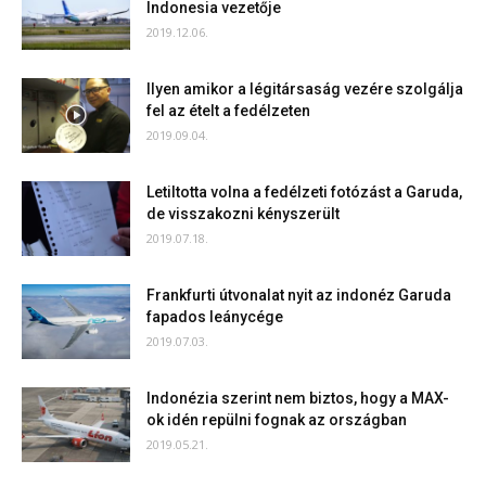
Indonesia vezetője
2019.12.06.
Ilyen amikor a légitársaság vezére szolgálja
fel az ételt a fedélzeten
2019.09.04.
Letiltotta volna a fedélzeti fotózást a Garuda,
de visszakozni kényszerült
2019.07.18.
Frankfurti útvonalat nyit az indonéz Garuda
fapados leánycége
2019.07.03.
Indonézia szerint nem biztos, hogy a MAX-
ok idén repülni fognak az országban
2019.05.21.