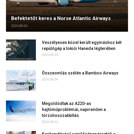
Befektetőt keres a Norse Atlantic Airways
2026.08.06.
Veszélyesen közel került egymáshoz két
repülőgép a tokiói Haneda légterében
2026.08.05.
Összeomlás szélén a Bamboo Airways
2026.08.04.
Megoldódtak az A220-as
hajtóműproblémái, napirenden a
törzshosszabbítás
2026.08.02.