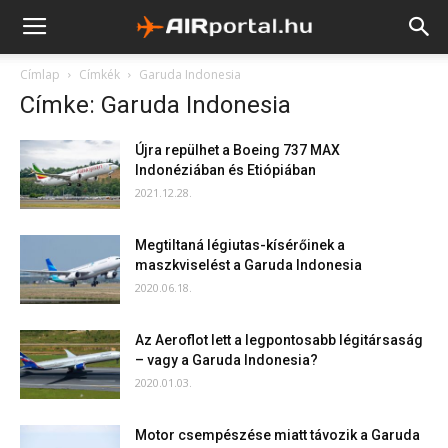
Címlap
Címkék
Garuda Indonesia
Címke: Garuda Indonesia
Újra repülhet a Boeing 737 MAX
Indonéziában és Etiópiában
2021.12.28.
Megtiltaná légiutas-kísérőinek a
maszkviselést a Garuda Indonesia
2020.06.18.
Az Aeroflot lett a legpontosabb légitársaság
– vagy a Garuda Indonesia?
2020.01.03.
Motor csempészése miatt távozik a Garuda