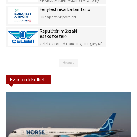
PHARMAFLIGHT Aviation Academy
Kft.
Fénytechnikai karbantartó
Budapest Airport Zrt.
Repülőtéri műszaki
eszközkezelő
Celebi Ground Handling Hungary Kft.
Hirdetés
Ez is érdekelhet...