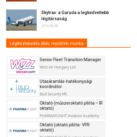
Skytrax: a Garuda a legkedveltebb
légitársaság
2016.08.08.
Légiközlekedés állás, repülőtér munka
Senior Fleet Transition Manager
Wizz Air Hungary Ltd.
Utasáramlás-hatékonysági
koordinátor
Bud Security Kft.
Oktató (műszeroktató pilóta – IR
oktató)
PHARMAFLIGHT Aviation Academy
Kft.
Oktató (oktató pilóta- VFR
oktató)