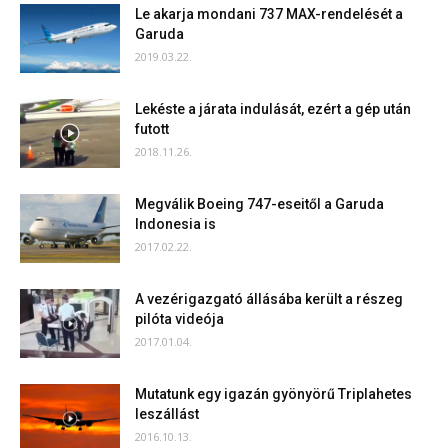
Le akarja mondani 737 MAX-rendelését a
Garuda
2019.03.22.
Lekéste a járata indulását, ezért a gép után
futott
2018.11.26.
Megválik Boeing 747-eseitől a Garuda
Indonesia is
2017.02.22.
A vezérigazgató állásába került a részeg
pilóta videója
2017.01.04.
Mutatunk egy igazán gyönyörű Triplahetes
leszállást
2016.10.13.