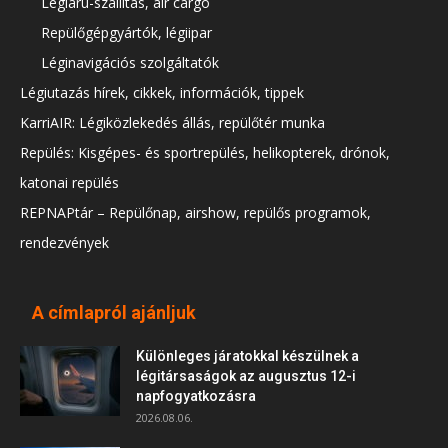
Légiáru-szállítás, air cargo
Repülőgépgyártók, légiipar
Léginavigációs szolgáltatók
Légiutazás hírek, cikkek, információk, tippek
KarriAIR: Légiközlekedés állás, repülőtér munka
Repülés: Kisgépes- és sportrepülés, helikopterek, drónok,
katonai repülés
REPNAPtár – Repülőnap, airshow, repülős programok,
rendezvények
A címlapról ajánljuk
Különleges járatokkal készülnek a
légitársaságok az augusztus 12-i
napfogyatkozásra
2026.08.06.