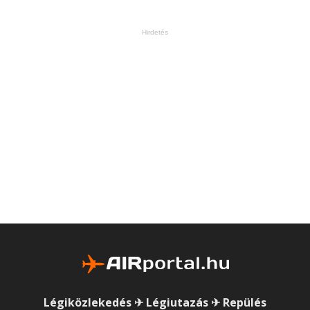
Hirdetés
Légiközlekedés ✈ Légiutazás ✈ Repülés