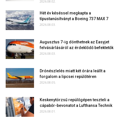
2026.08.02.
Hét év késéssel megkapta a
típustanúsítványt a Boeing 737 MAX 7
2026.08.03.
Augusztus 7-ig dönthetnek az Easyjet
felvásárlásáról az érdeklődő befektetők
2026.08.03.
Drónészlelés miatt két órára leállt a
forgalom a lipcsei repülőtéren
2026.08.05.
Keskenytörzsű repülőgépen teszteli a
cápabőr-bevonatot a Lufthansa Technik
2026.08.01.