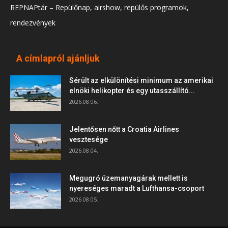
REPNAPtár – Repülőnap, airshow, repülős programok,
rendezvények
A címlapról ajánljuk
Sérült az elkülönítési minimum az amerikai
elnöki helikopter és egy utasszállító...
2026.08.06.
Jelentősen nőtt a Croatia Airlines
vesztesége
2026.08.04.
Megugró üzemanyagárak mellett is
nyereséges maradt a Lufthansa-csoport
2026.08.05.