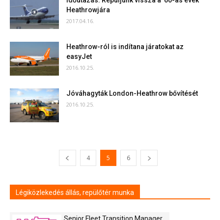
Időutazás: Repüljünk vissza a ’60-as évek
Heathrowjára
2017.04.16.
Heathrow-ról is indítana járatokat az
easyJet
2016.10.25.
Jóváhagyták London-Heathrow bővítését
2016.10.25.
4
5
6
Légiközlekedés állás, repülőtér munka
Senior Fleet Transition Manager