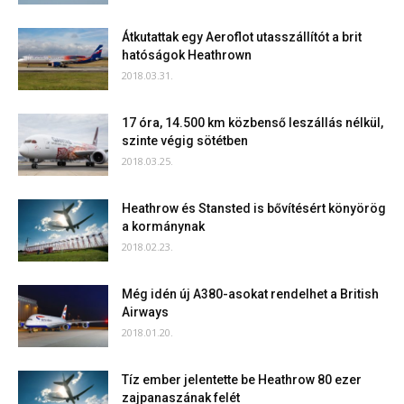
Átkutattak egy Aeroflot utasszállítót a brit
hatóságok Heathrown
2018.03.31.
17 óra, 14.500 km közbenső leszállás nélkül,
szinte végig sötétben
2018.03.25.
Heathrow és Stansted is bővítésért könyörög
a kormánynak
2018.02.23.
Még idén új A380-asokat rendelhet a British
Airways
2018.01.20.
Tíz ember jelentette be Heathrow 80 ezer
zajpanaszának felét