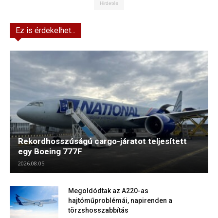
Hirdetés
Ez is érdekelhet...
Rekordhosszúságú cargo-járatot teljesített
egy Boeing 777F
2026.08.05.
Megoldódtak az A220-as
hajtóműproblémái, napirenden a
törzshosszabbítás