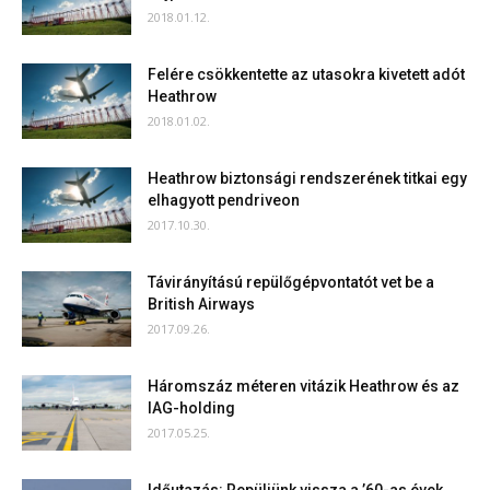
2018.01.12.
Felére csökkentette az utasokra kivetett adót
Heathrow
2018.01.02.
Heathrow biztonsági rendszerének titkai egy
elhagyott pendriveon
2017.10.30.
Távirányítású repülőgépvontatót vet be a
British Airways
2017.09.26.
Háromszáz méteren vitázik Heathrow és az
IAG-holding
2017.05.25.