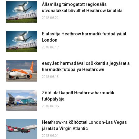
Államilag támogatott regionális
útvonalakkal bővülhet Heathrow kínálata
2018.06.22.
Elutasítja Heathrow harmadik futópályáját
London
2018.06.17.
easyJet: harmadával csökkenti a jegyárat a
harmadik futópálya Heathrown
2018.06.13.
Zöld utat kapott Heathrow harmadik
futópályája
2018.06.05.
Heathrow-ra költözteti London-Las Vegas
járatát a Virgin Atlantic
2018.06.01.