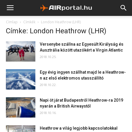
Címlap
Címkék
London Heathrow (LHR)
Címke: London Heathrow (LHR)
Versenybe szállna az Egyesült Királyság és
Ausztrália között utazókért a Virgin Atlantic
2018.10.25.
Egy évig ingyen szállhat majd le a Heathrow-
n az első elektromos utasszállító
2018.10.22.
Napi öt járat Budapestről Heathrow-ra 2019
nyarán a British Airwaystől
2018.10.16.
Heathrow a világ legjobb kapcsolatokkal