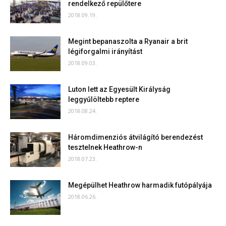
rendelkező repülőtere
2018.09.19.
Megint bepanaszolta a Ryanair a brit
légiforgalmi irányítást
2018.09.03.
Luton lett az Egyesült Királyság
leggyűlöltebb reptere
2018.08.24.
Háromdimenziós átvilágító berendezést
tesztelnek Heathrow-n
2018.07.23.
Megépülhet Heathrow harmadik futópályája
2018.06.26.