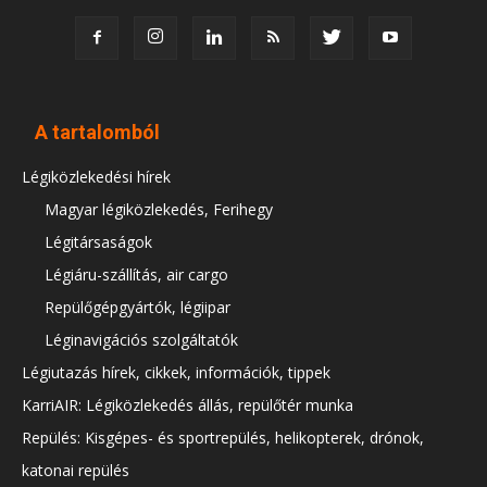
A tartalomból
Légiközlekedési hírek
Magyar légiközlekedés, Ferihegy
Légitársaságok
Légiáru-szállítás, air cargo
Repülőgépgyártók, légiipar
Léginavigációs szolgáltatók
Légiutazás hírek, cikkek, információk, tippek
KarriAIR: Légiközlekedés állás, repülőtér munka
Repülés: Kisgépes- és sportrepülés, helikopterek, drónok,
katonai repülés