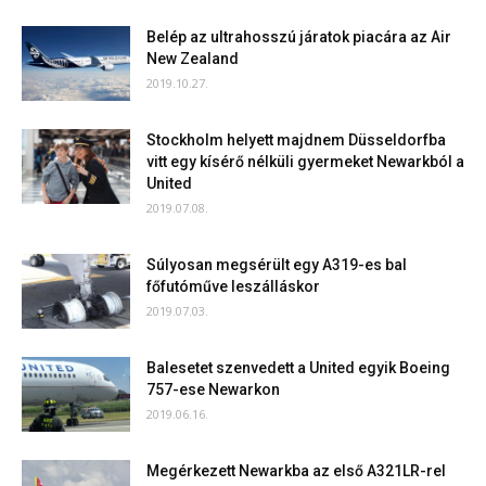
Belép az ultrahosszú járatok piacára az Air
New Zealand
2019.10.27.
Stockholm helyett majdnem Düsseldorfba
vitt egy kísérő nélküli gyermeket Newarkból a
United
2019.07.08.
Súlyosan megsérült egy A319-es bal
főfutóműve leszálláskor
2019.07.03.
Balesetet szenvedett a United egyik Boeing
757-ese Newarkon
2019.06.16.
Megérkezett Newarkba az első A321LR-rel