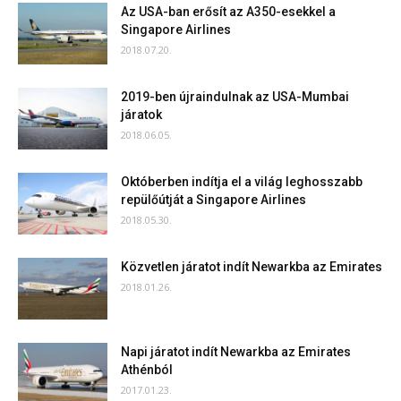
Az USA-ban erősít az A350-esekkel a
Singapore Airlines
2018.07.20.
2019-ben újraindulnak az USA-Mumbai
járatok
2018.06.05.
Októberben indítja el a világ leghosszabb
repülőútját a Singapore Airlines
2018.05.30.
Közvetlen járatot indít Newarkba az Emirates
2018.01.26.
Napi járatot indít Newarkba az Emirates
Athénból
2017.01.23.