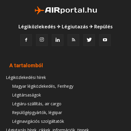
Légiközlekedés ✈ Légiutazás ✈ Repülés
A tartalomból
Légiközlekedési hírek
Magyar légiközlekedés, Ferihegy
Légitársaságok
Légiáru-szállítás, air cargo
Repülőgépgyártók, légiipar
Léginavigációs szolgáltatók
Légiutazás hírek, cikkek, információk, tippek