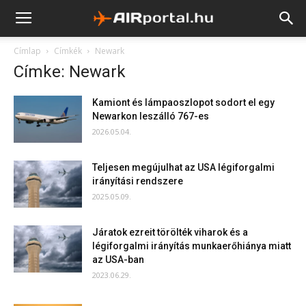
Címlap
Címkék
Newark
Címke: Newark
Kamiont és lámpaoszlopot sodort el egy
Newarkon leszálló 767-es
2026.05.04.
Teljesen megújulhat az USA légiforgalmi
irányítási rendszere
2025.05.09.
Járatok ezreit törölték viharok és a
légiforgalmi irányítás munkaerőhiánya miatt
az USA-ban
2023.06.29.