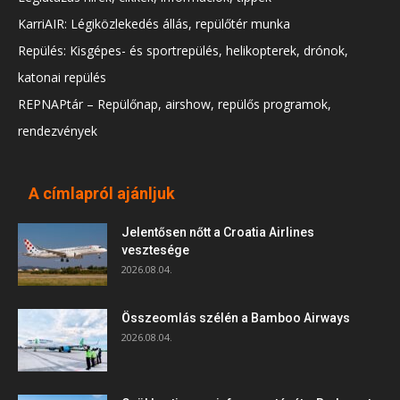
KarriAIR: Légiközlekedés állás, repülőtér munka
Repülés: Kisgépes- és sportrepülés, helikopterek, drónok,
katonai repülés
REPNAPtár – Repülőnap, airshow, repülős programok,
rendezvények
A címlapról ajánljuk
Jelentősen nőtt a Croatia Airlines
vesztesége
2026.08.04.
Összeomlás szélén a Bamboo Airways
2026.08.04.