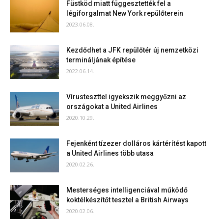
Füstköd miatt függesztették fel a
légiforgalmat New York repülőterein
2023.06.08.
Kezdődhet a JFK repülőtér új nemzetközi
termináljának építése
2022.06.14.
Vírusteszttel igyekszik meggyőzni az
országokat a United Airlines
2020.10.29.
Fejenként tízezer dolláros kártérítést kapott
a United Airlines több utasa
2020.02.26.
Mesterséges intelligenciával működő
koktélkészítőt tesztel a British Airways
2020.02.06.