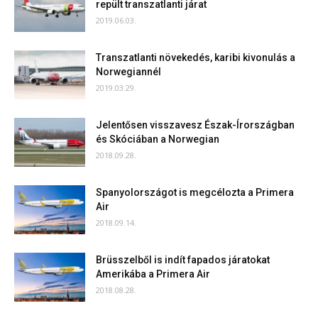
repült transzatlanti járat
2019.06.03.
Transzatlanti növekedés, karibi kivonulás a
Norwegiannél
2019.03.29.
Jelentősen visszavesz Észak-Írországban
és Skóciában a Norwegian
2018.09.28.
Spanyolországot is megcélozta a Primera
Air
2018.09.14.
Brüsszelből is indít fapados járatokat
Amerikába a Primera Air
2018.08.28.