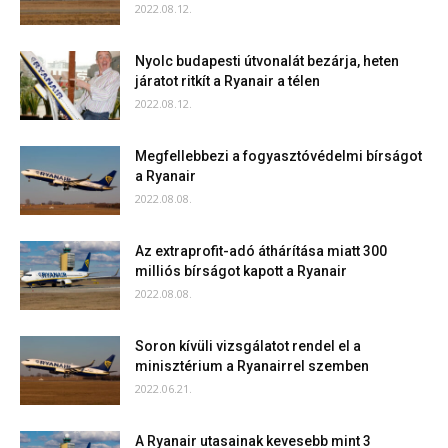
2022.08.12.
Nyolc budapesti útvonalát bezárja, heten
járatot ritkít a Ryanair a télen
2022.08.12.
Megfellebbezi a fogyasztóvédelmi bírságot
a Ryanair
2022.08.08.
Az extraprofit-adó áthárítása miatt 300
milliós bírságot kapott a Ryanair
2022.08.08.
Soron kívüli vizsgálatot rendel el a
minisztérium a Ryanairrel szemben
2022.06.21.
A Ryanair utasainak kevesebb mint 3