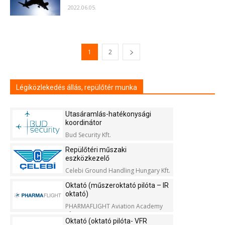
2022.06.05.
1
2
Légiközlekedés állás, repülőtér munka
Utasáramlás-hatékonysági
koordinátor
Bud Security Kft.
Repülőtéri műszaki
eszközkezelő
Celebi Ground Handling Hungary Kft.
Oktató (műszeroktató pilóta – IR
oktató)
PHARMAFLIGHT Aviation Academy
Kft.
Oktató (oktató pilóta- VFR