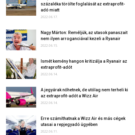
százaléka törölte foglalását az extraprofit-
adó miatt
2022.06.17.
Nagy Márton: Reméljük, az utasok panaszait
nem ilyen arroganciával kezeli a Ryanair
2022.06.15.
Ismét kemény hangon kritizálja a Ryanair az
extraprofit-adót
2022.06.14.
A jegyárak nőhetnek, de utólag nem terheli ki
az extraprofit-adót a Wizz Air
2022.06.14.
Erre számíthatnak a Wizz Air és más cégek
utasai a repjegyadó ügyében
2022.06.11.