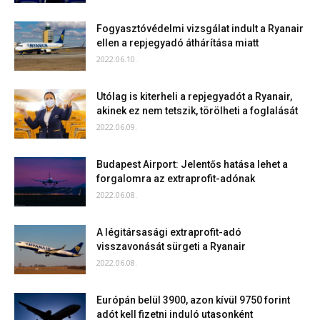
Fogyasztóvédelmi vizsgálat indult a Ryanair
ellen a repjegyadó áthárítása miatt
2022.06.10.
Utólag is kiterheli a repjegyadót a Ryanair,
akinek ez nem tetszik, törölheti a foglalását
2022.06.09.
Budapest Airport: Jelentős hatása lehet a
forgalomra az extraprofit-adónak
2022.06.08.
A légitársasági extraprofit-adó
visszavonását sürgeti a Ryanair
2022.06.08.
Európán belül 3900, azon kívül 9750 forint
adót kell fizetni induló utasonként