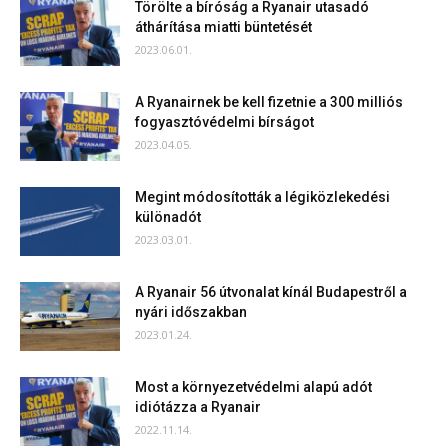
Törölte a bíróság a Ryanair utasadó
áthárítása miatti büntetését
2023.06.01.
A Ryanairnek be kell fizetnie a 300 milliós
fogyasztóvédelmi bírságot
2023.04.05.
Megint módosították a légiközlekedési
különadót
2023.03.01.
A Ryanair 56 útvonalat kínál Budapestről a
nyári időszakban
2023.01.24.
Most a környezetvédelmi alapú adót
idiótázza a Ryanair
2022.11.14.