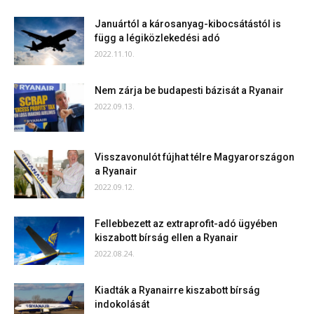
Januártól a károsanyag-kibocsátástól is
függ a légiközlekedési adó
2022.11.10.
Nem zárja be budapesti bázisát a Ryanair
2022.09.13.
Visszavonulót fújhat télre Magyarországon
a Ryanair
2022.09.12.
Fellebbezett az extraprofit-adó ügyében
kiszabott bírság ellen a Ryanair
2022.08.24.
Kiadták a Ryanairre kiszabott bírság
indokolását