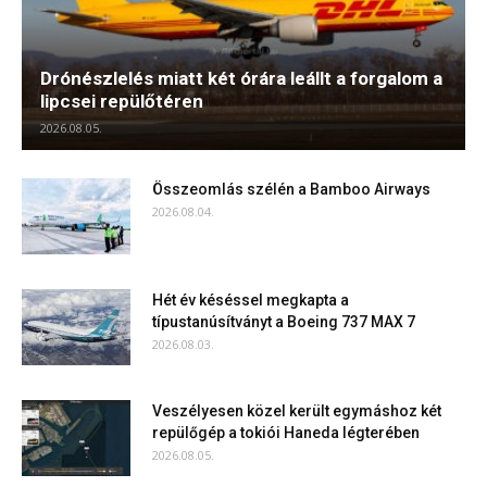
Drónészlelés miatt két órára leállt a forgalom a
lipcsei repülőtéren
2026.08.05.
Összeomlás szélén a Bamboo Airways
2026.08.04.
Hét év késéssel megkapta a
típustanúsítványt a Boeing 737 MAX 7
2026.08.03.
Veszélyesen közel került egymáshoz két
repülőgép a tokiói Haneda légterében
2026.08.05.