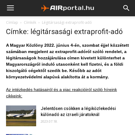
Címlap
Címkék
Légitársasági extraprofit-adó
Címke: légitársasági extraprofit-adó
A Magyar Közlöny 2022. június 4-én, szombat éjjel közzétett
számában megjelent az extraprofit-adóról szóló rendelet, a
légitársaságok hozzájárulása címen kivetett különterhet a
Magyarországról induló utasonként kell fizetni, és a földi
kiszolgáló cégektől szedik be. Később az adót
környezetvédelmi alapúvá alakította át a kormány.
Az intézkedés hatásairól és a piac reakcióiról szóló híreink
cikkeink:
Jelentősen csökken a légiközlekedési
különadó az izraeli járatoknál
2023.07.18.