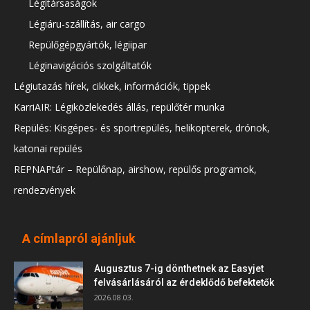
Légitársaságok
Légiáru-szállítás, air cargo
Repülőgépgyártók, légiipar
Léginavigációs szolgáltatók
Légiutazás hírek, cikkek, információk, tippek
KarriAIR: Légiközlekedés állás, repülőtér munka
Repülés: Kisgépes- és sportrepülés, helikopterek, drónok,
katonai repülés
REPNAPtár – Repülőnap, airshow, repülős programok,
rendezvények
A címlapról ajánljuk
Augusztus 7-ig dönthetnek az Easyjet
felvásárlásáról az érdeklődő befektetők
2026.08.03.