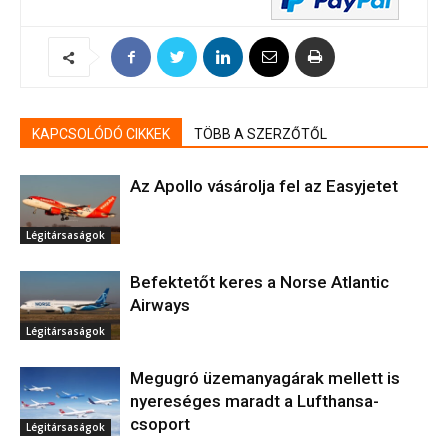
KAPCSOLÓDÓ CIKKEK
TÖBB A SZERZŐTŐL
Az Apollo vásárolja fel az Easyjetet
Légitársaságok
Befektetőt keres a Norse Atlantic
Airways
Légitársaságok
Megugró üzemanyagárak mellett is
nyereséges maradt a Lufthansa-
csoport
Légitársaságok