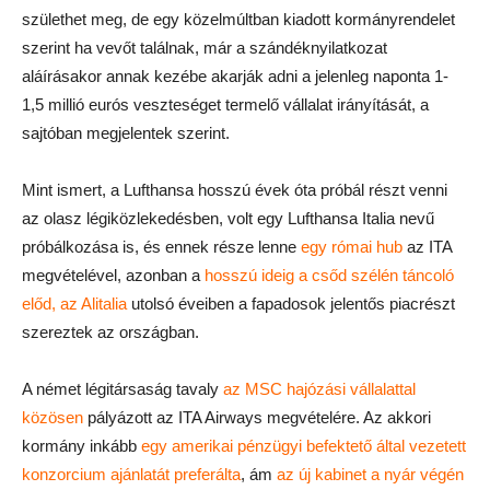
születhet meg, de egy közelmúltban kiadott kormányrendelet
szerint ha vevőt találnak, már a szándéknyilatkozat
aláírásakor annak kezébe akarják adni a jelenleg naponta 1-
1,5 millió eurós veszteséget termelő vállalat irányítását, a
sajtóban megjelentek szerint.
Mint ismert, a Lufthansa hosszú évek óta próbál részt venni
az olasz légiközlekedésben, volt egy Lufthansa Italia nevű
próbálkozása is, és ennek része lenne
egy római hub
az ITA
megvételével, azonban a
hosszú ideig a csőd szélén táncoló
előd, az Alitalia
utolsó éveiben a fapadosok jelentős piacrészt
szereztek az országban.
A német légitársaság tavaly
az MSC hajózási vállalattal
közösen
pályázott az ITA Airways megvételére. Az akkori
kormány inkább
egy amerikai pénzügyi befektető által vezetett
konzorcium ajánlatát preferálta
, ám
az új kabinet a nyár végén