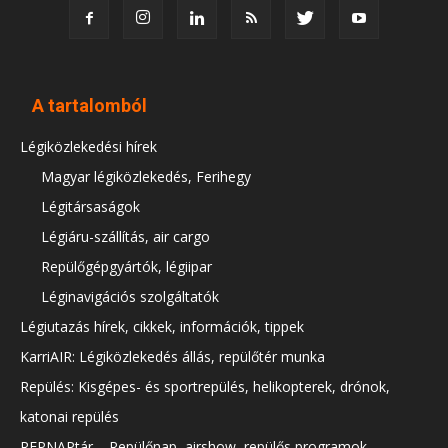
A tartalomból
Légiközlekedési hírek
Magyar légiközlekedés, Ferihegy
Légitársaságok
Légiáru-szállítás, air cargo
Repülőgépgyártók, légiipar
Léginavigációs szolgáltatók
Légiutazás hírek, cikkek, információk, tippek
KarriAIR: Légiközlekedés állás, repülőtér munka
Repülés: Kisgépes- és sportrepülés, helikopterek, drónok,
katonai repülés
REPNAPtár – Repülőnap, airshow, repülős programok,