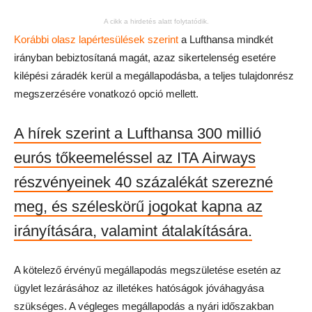
A cikk a hirdetés alatt folytatódik.
Korábbi olasz lapértesülések szerint
a Lufthansa mindkét
irányban bebiztosítaná magát, azaz sikertelenség esetére
kilépési záradék kerül a megállapodásba, a teljes tulajdonrész
megszerzésére vonatkozó opció mellett.
A hírek szerint a Lufthansa 300 millió
eurós tőkeemeléssel az ITA Airways
részvényeinek 40 százalékát szerezné
meg, és széleskörű jogokat kapna az
irányítására, valamint átalakítására.
A kötelező érvényű megállapodás megszületése esetén az
ügylet lezárásához az illetékes hatóságok jóváhagyása
szükséges. A végleges megállapodás a nyári időszakban