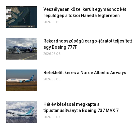
Veszélyesen közel került egymáshoz két
repülőgép a tokiói Haneda légterében
2026.08.05.
Rekordhosszúságú cargo-járatot teljesített
egy Boeing 777F
2026.08.05.
Befektetőt keres a Norse Atlantic Airways
2026.08.06.
Hét év késéssel megkapta a
típustanúsítványt a Boeing 737 MAX 7
2026.08.03.