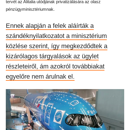
tervét az Alitalia utódjának privatizálására az olasz
pénzügyminisztériumnak.
Ennek alapján a felek aláírták a
szándéknyilatkozatot a minisztérium
közlése szerint, így megkezdődtek a
kizárólagos tárgyalások az ügylet
részleteiről, ám azokról továbbiakat
egyelőre nem árulnak el.