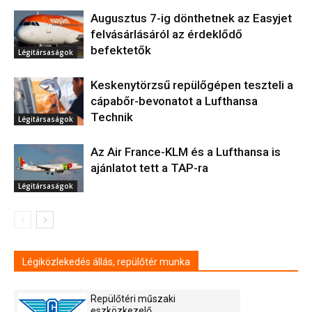
Augusztus 7-ig dönthetnek az Easyjet
felvásárlásáról az érdeklődő
befektetők
Légitársaságok
Keskenytörzsű repülőgépen teszteli a
cápabőr-bevonatot a Lufthansa
Technik
Légitársaságok
Az Air France-KLM és a Lufthansa is
ajánlatot tett a TAP-ra
Légitársaságok
Légiközlekedés állás, repülőtér munka
Repülőtéri műszaki
eszközkezelő