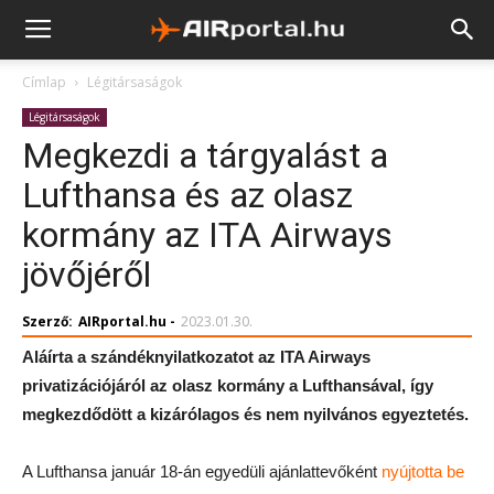
Címlap
Légitársaságok
Légitársaságok
Megkezdi a tárgyalást a
Lufthansa és az olasz
kormány az ITA Airways
jövőjéről
Szerző:
AIRportal.hu
-
2023.01.30.
Aláírta a szándéknyilatkozatot az ITA Airways
privatizációjáról az olasz kormány a Lufthansával, így
megkezdődött a kizárólagos és nem nyilvános egyeztetés.
A Lufthansa január 18-án egyedüli ajánlattevőként
nyújtotta be