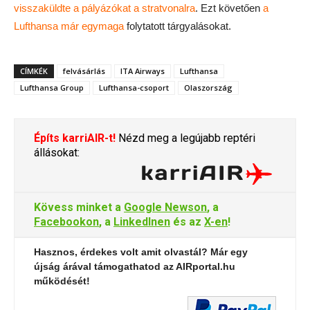
visszaküldte a pályázókat a stratvonalra
. Ezt követően
a
Lufthansa már egymaga
folytatott tárgyalásokat.
CÍMKÉK
felvásárlás
ITA Airways
Lufthansa
Lufthansa Group
Lufthansa-csoport
Olaszország
Építs karriAIR-t!
Nézd meg a legújabb reptéri
állásokat:
Kövess minket a
Google Newson
, a
Facebookon
, a
LinkedInen
és az
X-en
!
Hasznos, érdekes volt amit olvastál? Már egy
újság árával támogathatod az AIRportal.hu
működését!