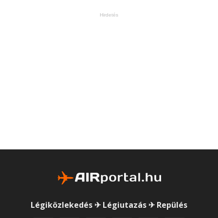
Hirdetés
Légiközlekedés ✈ Légiutazás ✈ Repülés