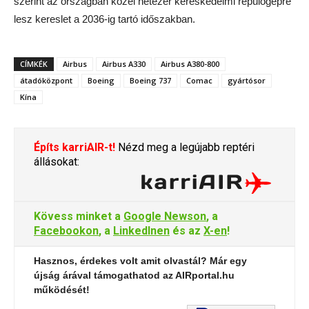
szerint az országban közel hétezer kereskedelmi repülőgépre
lesz kereslet a 2036-ig tartó időszakban.
CÍMKÉK
Airbus
Airbus A330
Airbus A380-800
átadóközpont
Boeing
Boeing 737
Comac
gyártósor
Kína
Építs karriAIR-t!
Nézd meg a legújabb reptéri
állásokat:
Kövess minket a
Google Newson
, a
Facebookon
, a
LinkedInen
és az
X-en
!
Hasznos, érdekes volt amit olvastál? Már egy
újság árával támogathatod az AIRportal.hu
működését!