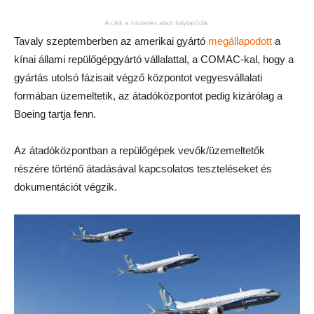
A cikk a hirdetés alatt folytatódik.
Tavaly szeptemberben az amerikai gyártó
megállapodott
a
kínai állami repülőgépgyártó vállalattal, a COMAC-kal, hogy a
gyártás utolsó fázisait végző központot vegyesvállalati
formában üzemeltetik, az átadóközpontot pedig kizárólag a
Boeing tartja fenn.
Az átadóközpontban a repülőgépek vevők/üzemeltetők
részére történő átadásával kapcsolatos teszteléseket és
dokumentációt végzik.