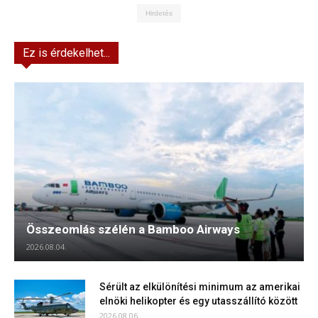
Hirdetés
Ez is érdekelhet...
Összeomlás szélén a Bamboo Airways
2026.08.04.
Sérült az elkülönítési minimum az amerikai
elnöki helikopter és egy utasszállító között
2026.08.06.