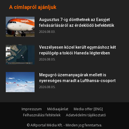
A címlapról ajánljuk
Augusztus 7-ig dönthetnek az Easyjet
felvásárlásáról az érdeklődő befektetők
2026.08.03.
Veszélyesen közel került egymáshoz két
repülőgép a tokiói Haneda légterében
2026.08.05.
Megugró üzemanyagárak mellett is
nyereséges maradt a Lufthansa-csoport
2026.08.05.
Impresszum
Médiaajánlat
Media offer [ENG]
Felhasználási feltételek
Adatvédelmi tájékoztató
© AIRportal Média Kft. - Minden jog fenntartva.