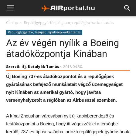
Címlap
Repülőgépgyártók, légiipar, repülőgép-karbantartás
Repülőgépgyártók, légiipar, repülőgép-karbantartás
Az év végén nyílik a Boeing
átadóközpontja Kínában
Szerző:
ifj. Kotulyák Tamás
-
2018.04.30.
Új Boeing 737-es átadóközpontot és a repülőgépek
gyártásának befejező munkálatait végző üzemegységet
nyit Kínában az amerikai gyártó, hogy javítsa
versenyhelyzetét a régióban az Airbusszal szemben.
A kínai Zhoushan városában nyit új kabinberendező és
festőközpontot a Boeing, hogy itt végezzék el a térségbe
kerülő, 737-es típuscsaládba tartozó repülőgépek gyártásának