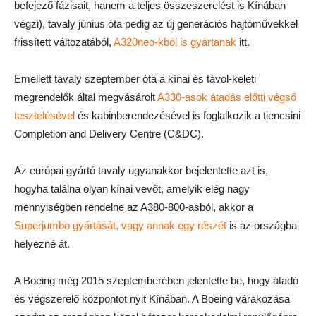
befejező fázisait, hanem a teljes összeszerelést is Kínában
végzi), tavaly június óta pedig az új generációs hajtóművekkel
frissített változatából,
A320neo-kból is gyártanak
itt.
Emellett tavaly szeptember óta a kínai és távol-keleti
megrendelők által megvásárolt
A330-asok átadás előtti végső
tesztelésével
és kabinberendezésével is foglalkozik a tiencsini
Completion and Delivery Centre (C&DC).
Az európai gyártó tavaly ugyanakkor bejelentette azt is,
hogyha találna olyan kínai vevőt, amelyik elég nagy
mennyiségben rendelne az A380-800-asból, akkor a
Superjumbo gyártását, vagy annak egy részét
is az országba
helyezné át.
A Boeing még 2015 szeptemberében jelentette be, hogy átadó
és végszerelő központot nyit Kínában. A Boeing várakozása