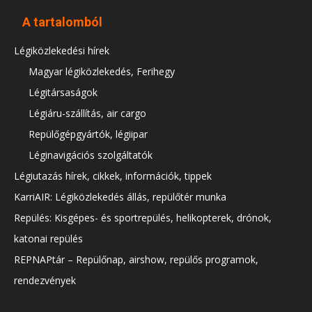
A tartalomból
Légiközlekedési hírek
Magyar légiközlekedés, Ferihegy
Légitársaságok
Légiáru-szállítás, air cargo
Repülőgépgyártók, légiipar
Léginavigációs szolgáltatók
Légiutazás hírek, cikkek, információk, tippek
KarriAIR: Légiközlekedés állás, repülőtér munka
Repülés: Kisgépes- és sportrepülés, helikopterek, drónok,
katonai repülés
REPNAPtár – Repülőnap, airshow, repülős programok,
rendezvények