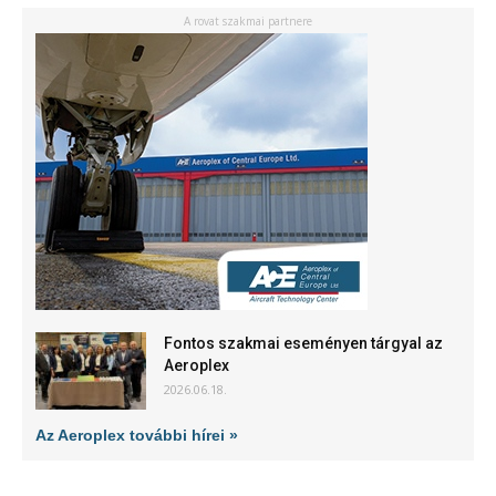
A rovat szakmai partnere
Fontos szakmai eseményen tárgyal az
Aeroplex
2026.06.18.
Az Aeroplex további hírei »