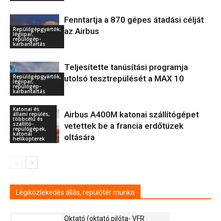
Fenntartja a 870 gépes átadási célját
Repülőgépgyártók,
az Airbus
légiipar,
repülőgép-
karbantartás
Teljesítette tanúsítási programja
Repülőgépgyártók,
utolsó tesztrepülését a MAX 10
légiipar,
repülőgép-
karbantartás
Katonai és
Airbus A400M katonai szállítógépet
állami repülés,
többcélú és
szállító-
vetettek be a francia erdőtüzek
repülőgépek,
katonai
oltására
helikopterek
Légiközlekedés állás, repülőtér munka
Oktató (oktató pilóta- VFR