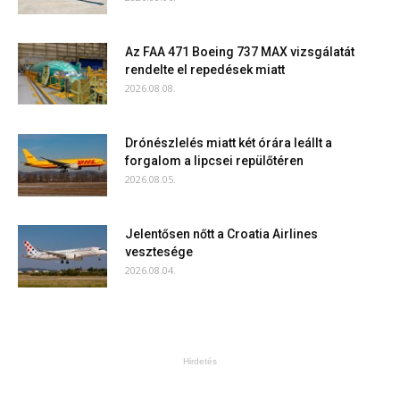
Az FAA 471 Boeing 737 MAX vizsgálatát
rendelte el repedések miatt
2026.08.08.
Drónészlelés miatt két órára leállt a
forgalom a lipcsei repülőtéren
2026.08.05.
Jelentősen nőtt a Croatia Airlines
vesztesége
2026.08.04.
Hirdetés