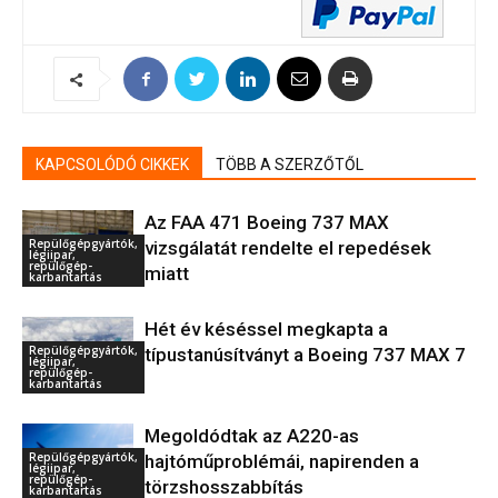
KAPCSOLÓDÓ CIKKEK
TÖBB A SZERZŐTŐL
Az FAA 471 Boeing 737 MAX
Repülőgépgyártók,
vizsgálatát rendelte el repedések
légiipar,
repülőgép-
miatt
karbantartás
Hét év késéssel megkapta a
Repülőgépgyártók,
típustanúsítványt a Boeing 737 MAX 7
légiipar,
repülőgép-
karbantartás
Megoldódtak az A220-as
Repülőgépgyártók,
hajtóműproblémái, napirenden a
légiipar,
repülőgép-
törzshosszabbítás
karbantartás