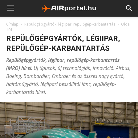
Címlap
Repülőgépgyártók, légiipar, repülőgép-karbantartás
Oldal
101
REPÜLŐGÉPGYÁRTÓK, LÉGIIPAR,
REPÜLŐGÉP-KARBANTARTÁS
Repülőgépgyártók, légiipar, repülőgép-karbantartás
(MRO) hírei:
Új típusok, új technológiák, innováció. Airbus,
Boeing, Bombardier, Embraer és az összes nagy gyártó,
hajtóműgyártó, légiipari beszállítói lánc, repülőgép-
karbantartás hírei.