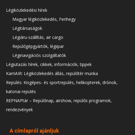
Légiközlekedési hírek
Magyar légiközlekedés, Ferihegy
Légitársaságok
Légiáru-szállítás, air cargo
Repülőgépgyártók, légiipar
Léginavigációs szolgáltatók
Légiutazás hírek, cikkek, információk, tippek
KarriAIR: Légiközlekedés állás, repülőtér munka
Repülés: Kisgépes- és sportrepülés, helikopterek, drónok,
katonai repülés
REPNAPtár – Repülőnap, airshow, repülős programok,
rendezvények
A címlapról ajánljuk