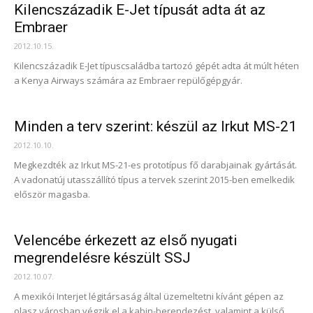
Kilencszázadik E-Jet típusát adta át az
Embraer
2012.10.15.
Kilencszázadik E-Jet típuscsaládba tartozó gépét adta át múlt héten
a Kenya Airways számára az Embraer repülőgépgyár.
Minden a terv szerint: készül az Irkut MS-21
2012.10.10.
Megkezdték az Irkut MS-21-es prototípus fő darabjainak gyártását.
A vadonatúj utasszállító típus a tervek szerint 2015-ben emelkedik
először magasba.
Velencébe érkezett az első nyugati
megrendelésre készült SSJ
2012.10.07.
A mexikói Interjet légitársaság által üzemeltetni kívánt gépen az
olasz városban végzik el a kabin-berendezést, valamint a külső