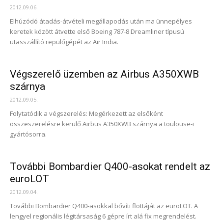
2012.09.06.
Elhúzódó átadás-átvételi megállapodás után ma ünnepélyes
keretek között átvette első Boeing 787-8 Dreamliner típusú
utasszállító repülőgépét az Air India.
Végszerelő üzemben az Airbus A350XWB
szárnya
2012.09.05.
Folytatódik a végszerelés: Megérkezett az elsőként
összeszerelésre kerülő Airbus A350XWB szárnya a toulouse-i
gyártósorra.
További Bombardier Q400-asokat rendelt az
euroLOT
2012.09.04.
További Bombardier Q400-asokkal bővíti flottáját az euroLOT. A
lengyel regionális légitársaság 6 gépre írt alá fix megrendelést.