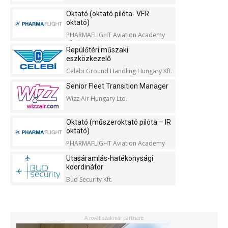
Oktató (oktató pilóta- VFR
oktató)
PHARMAFLIGHT Aviation Academy
Kft.
Repülőtéri műszaki
eszközkezelő
Celebi Ground Handling Hungary Kft.
Senior Fleet Transition Manager
Wizz Air Hungary Ltd.
Oktató (műszeroktató pilóta – IR
oktató)
PHARMAFLIGHT Aviation Academy
Kft.
Utasáramlás-hatékonysági
koordinátor
Bud Security Kft.
A rovat szakmai partnere