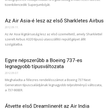
tizenkilencedik Superjumbóját.
Az Air Asia-é lesz az első Sharkletes Airbus
2012.09.11.
Az Air Asia légitársaság lesz az első üzemeltető, amely Sharklettel
szerelt Airbus A320 típusú utasszállító repülőgépet állít
szolgálatba.
Egyre népszerűbb a Boeing 737-es
legnagyobb típusváltozata
2012.09.07.
Meghaladta a félezres rendelésszámot a Boeing 737 Next
Generation típuscsaládjának legnagyobb teljesítményű változata,
a 737-900ER.
Átvette első Dreamlinerét az Air India