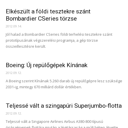
Elkészült a földi tesztekre szánt
Bombardier CSeries törzse
2012.09.14.
Jól halad a Bombardier CSeries földi terhelési tesztekre szánt
prototípusának végszerelési programja, a gép törzse
összeillesztésre került.
Boeing: Új repülőgépek Kínának
2012.09.12.
A Boeing szerint Kínának 5.260 darab új repülőgépre lesz szüksége
2031-ig, mintegy 670 milliárd dollár értékben.
Teljessé vált a szingapúri Superjumbo-flotta
2012.09.12.
Teljessé vált a Singapore Airlines Airbus A380-800 típusú
óriásgépeinek flottája miután a légitársaság a múlt héten átvette