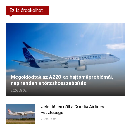
Ez is érdekelhet...
Megoldódtak az A220-as hajtóműproblémái,
napirenden a törzshosszabbítás
2026.08.02.
Jelentősen nőtt a Croatia Airlines
vesztesége
2026.08.04.