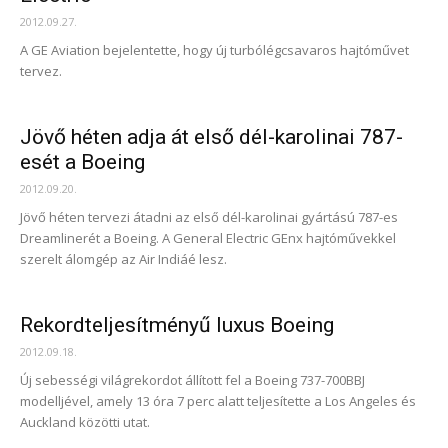
2012.09.27.
A GE Aviation bejelentette, hogy új turbólégcsavaros hajtóművet
tervez.
Jövő héten adja át első dél-karolinai 787-
esét a Boeing
2012.09.20.
Jövő héten tervezi átadni az első dél-karolinai gyártású 787-es
Dreamlinerét a Boeing. A General Electric GEnx hajtóművekkel
szerelt álomgép az Air Indiáé lesz.
Rekordteljesítményű luxus Boeing
2012.09.18.
Új sebességi világrekordot állított fel a Boeing 737-700BBJ
modelljével, amely 13 óra 7 perc alatt teljesítette a Los Angeles és
Auckland közötti utat.