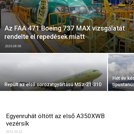
Az FAA 471 Boeing 737 MAX vizsgálatát
rendelte el repedések miatt
2026.08.08.
Hét év ké
Repült az első sorozatgyártású MSz-21-310
típustanú
Egyenruhát öltött az első A350XWB
vezérsík
2012.10.22.