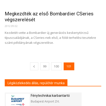
Megkezdték az első Bombardier CSeries
végszerelését
2012.09.02.
Kezdetét vette a Bombardier új generációs keskenytörzsű
típuscsaládjának, a CSeries-nek első, a földi terhelési tesztekre
szánt példányának végszerelése.
99
100
101
Légiközlekedés állás, repülőtér munka
Fénytechnikai karbantartó
Budapest Airport Zrt.