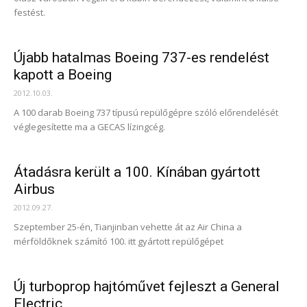
festést.
Újabb hatalmas Boeing 737-es rendelést
kapott a Boeing
2012.10.03.
A 100 darab Boeing 737 típusú repülőgépre szóló előrendelését
véglegesítette ma a GECAS lízingcég.
Átadásra került a 100. Kínában gyártott
Airbus
2012.09.27.
Szeptember 25-én, Tianjinban vehette át az Air China a
mérföldőknek számító 100. itt gyártott repülőgépet
Új turboprop hajtóművet fejleszt a General
Electric