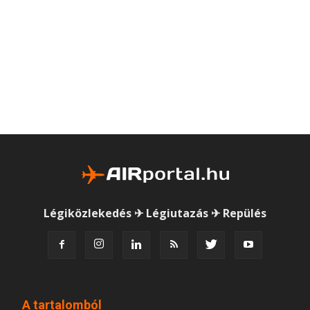
Légiközlekedés ✈ Légiutazás ✈ Repülés
A tartalomból