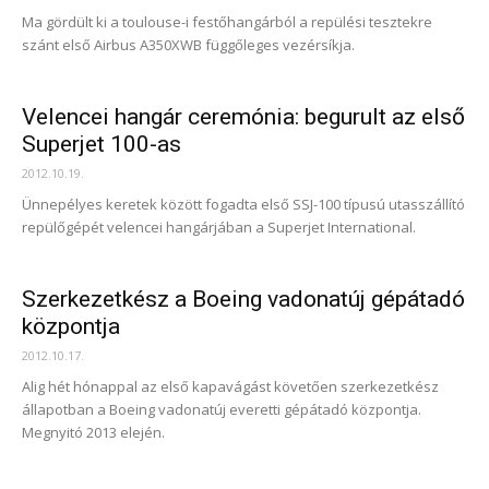
Ma gördült ki a toulouse-i festőhangárból a repülési tesztekre
szánt első Airbus A350XWB függőleges vezérsíkja.
Velencei hangár ceremónia: begurult az első
Superjet 100-as
2012.10.19.
Ünnepélyes keretek között fogadta első SSJ-100 típusú utasszállító
repülőgépét velencei hangárjában a Superjet International.
Szerkezetkész a Boeing vadonatúj gépátadó
központja
2012.10.17.
Alig hét hónappal az első kapavágást követően szerkezetkész
állapotban a Boeing vadonatúj everetti gépátadó központja.
Megnyitó 2013 elején.